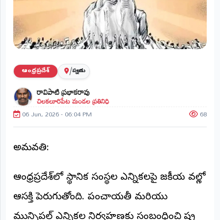
ప్రాంతీయ
వార్తలు
(STATE)
తెలంగాణ
/
ఆంధ్రప్రదేశ్
పల్నాడు
ఆంధ్రప్రదేశ్
రావిపాటి ప్రభాకరావు
చిలకలూరిపేట మండల ప్రతినిధి
ప్రధాన
విభాగాలు
06 Jun, 2026 - 06:04 PM
68
(MAIN)
వినోదం
అమరావతి:
భక్తి
ఆంధ్రప్రదేశ్‌లో స్థానిక సంస్థల ఎన్నికలపై రాజకీయ వర్గాల్లో
క్రీడలు
ఆసక్తి పెరుగుతోంది. పంచాయతీ మరియు
జాతీయం
మున్సిపల్ ఎన్నికల నిర్వహణకు సంబంధించి రాష్ట్ర