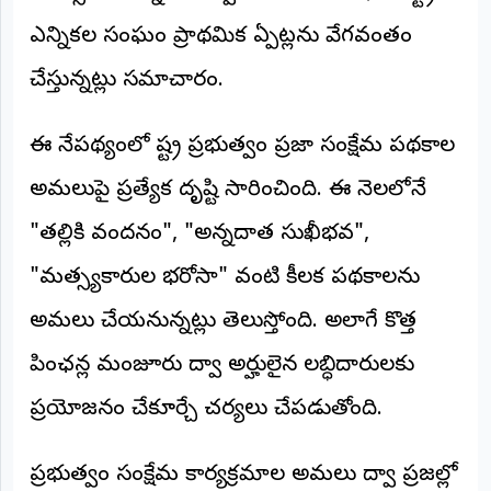
అంతర్జాతీయం
ఎన్నికల సంఘం ప్రాథమిక ఏర్పాట్లను వేగవంతం
చేస్తున్నట్లు సమాచారం.
ఆర్టీఐ
ఈ నేపథ్యంలో రాష్ట్ర ప్రభుత్వం ప్రజా సంక్షేమ పథకాల
రిపోర్టర్స్
డెస్క్
(REPORTERS
అమలుపై ప్రత్యేక దృష్టి సారించింది. ఈ నెలలోనే
DESK)
"తల్లికి వందనం", "అన్నదాత సుఖీభవ",
మా
రిపోర్టర్లు
"మత్స్యకారుల భరోసా" వంటి కీలక పథకాలను
రిపోర్టర్‌గా
అమలు చేయనున్నట్లు తెలుస్తోంది. అలాగే కొత్త
చేరండి
పింఛన్ల మంజూరు ద్వారా అర్హులైన లబ్ధిదారులకు
లాగిన్
ప్రయోజనం చేకూర్చే చర్యలు చేపడుతోంది.
(Login)
ప్రభుత్వం సంక్షేమ కార్యక్రమాల అమలు ద్వారా ప్రజల్లో