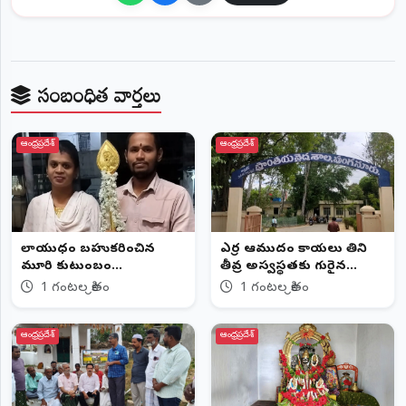
సంబంధిత వార్తలు
ఆంధ్రప్రదేశ్
ఆంధ్రప్రదేశ్
వేలాయుధం బహుకరించిన
ఎర్ర ఆముదం కాయలు తిని
వేమూరి కుటుంబం...
తీవ్ర అస్వస్థతకు గురైన
చిన్నారులు...
1 గంటల క్రితం
1 గంటల క్రితం
ఆంధ్రప్రదేశ్
ఆంధ్రప్రదేశ్