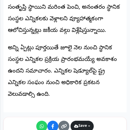
©
సంతృప్తి స్థాయిని మరింత పెంచి, అనంతరం స్థానిక
2026
NTODAY
సంస్థల ఎన్నికలకు వెళ్లాలని వ్యూహాత్మకంగా
NEWS
ప్రతి
ఆలోచిస్తున్నట్లు రాజకీయ వర్గాలు విశ్లేషిస్తున్నాయి.
క్షణం
-
ప్రజల
పక్షం
అన్ని ఏర్పాట్లు పూర్తయితే జూలై నెల నుంచి స్థానిక
సంస్థల ఎన్నికల ప్రక్రియ ప్రారంభమయ్యే అవకాశం
ఉందని సమాచారం. ఎన్నికల షెడ్యూల్‌పై రాష్ట్ర
ఎన్నికల సంఘం నుంచి అధికారిక ప్రకటన
వెలువడాల్సి ఉంది.
Save