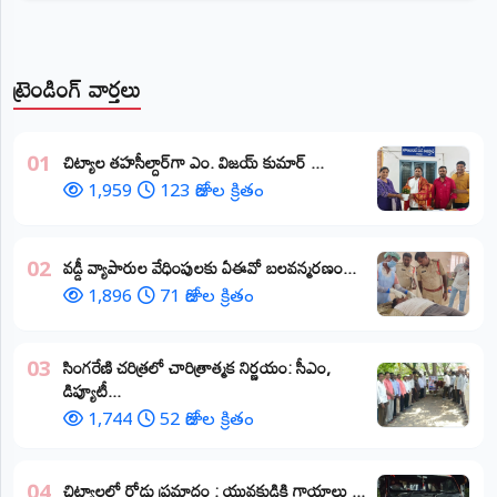
ట్రెండింగ్ వార్తలు
​చిట్యాల తహసీల్దార్‌గా ఎం. విజయ్ కుమార్ ...
01
1,959
123 రోజుల క్రితం
వడ్డీ వ్యాపారుల వేధింపులకు ఏఈవో బలవన్మరణం...
02
1,896
71 రోజుల క్రితం
​సింగరేణి చరిత్రలో చారిత్రాత్మక నిర్ణయం: సీఎం,
03
డిప్యూటీ...
1,744
52 రోజుల క్రితం
చిట్యాలలో రోడ్డు ప్రమాదం : యువకుడికి గాయాలు ​...
04