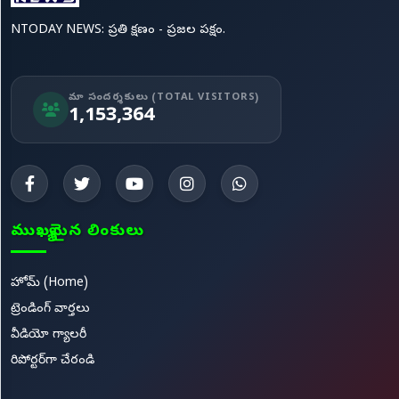
NTODAY NEWS: ప్రతి క్షణం - ప్రజల పక్షం.
మా సందర్శకులు (TOTAL VISITORS)
1,153,364
ముఖ్యమైన లింకులు
హోమ్ (Home)
ట్రెండింగ్ వార్తలు
వీడియో గ్యాలరీ
రిపోర్టర్‌గా చేరండి