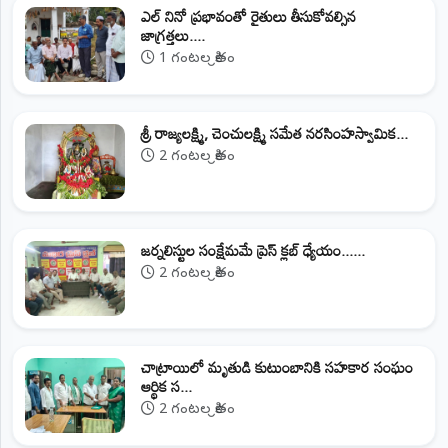
ఎల్ నినో ప్రభావంతో రైతులు తీసుకోవల్సిన
జాగ్రత్తలు....
1 గంటల క్రితం
శ్రీ రాజ్యలక్ష్మి, చెంచులక్ష్మి సమేత నరసింహస్వామిక...
2 గంటల క్రితం
జర్నలిస్టుల సంక్షేమమే ప్రెస్ క్లబ్ ధ్యేయం......
2 గంటల క్రితం
చాట్రాయిలో మృతుడి కుటుంబానికి సహకార సంఘం
ఆర్థిక స...
2 గంటల క్రితం