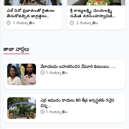
ఎల్ నినో ప్రభావంతో రైతులు
శ్రీ రాజ్యలక్ష్మి, చెంచులక్ష్మి
తీసుకోవల్సిన జాగ్రత్తలు..
సమేత నరసింహస్వామికి
శాకాంబరి అలంకరణ
1 గంటల క్రితం
2 గంటల క్రితం
తాజా వార్తలు
వేలాయుధం బహుకరించిన వేమూరి కుటుంబం......
1 గంటల క్రితం
ఎర్ర ఆముదం కాయలు తిని తీవ్ర అస్వస్థతకు గురైన
చిన్న...
1 గంటల క్రితం