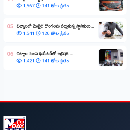
1,567
141 రోజుల క్రితం
చిట్యాలలో మొబైల్ దొంగలను పట్టుకున్న స్థానికులు...
05
1,541
126 రోజుల క్రితం
చిట్యాల సుజన థియేటర్‌లో ఉద్రిక్తత ...
06
1,421
141 రోజుల క్రితం