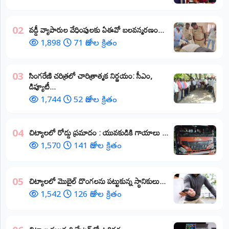
వడ్డీ వ్యాపారుల వేధింపులకు ఏఈవో బలవన్మరణం...
02
1,898
71 రోజుల క్రితం
​సింగరేణి చరిత్రలో చారిత్రాత్మక నిర్ణయం: సీఎం,
03
డిప్యూటీ...
1,744
52 రోజుల క్రితం
చిట్యాలలో రోడ్డు ప్రమాదం : యువకుడికి గాయాలు ​...
04
1,570
141 రోజుల క్రితం
చిట్యాలలో మొబైల్ దొంగలను పట్టుకున్న స్థానికులు...
05
1,542
126 రోజుల క్రితం