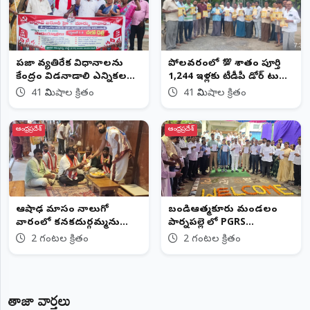
ప్రజా వ్యతిరేక విధానాలను
పోలవరంలో 💯 శాతం పూర్తి
కేంద్రం విడనాడాలి ఎన్నికల
1,244 ఇళ్లకు టీడీపీ డోర్‌ టు
హామీలను అమలు చేయాలని
డోర్‌ మరిడి వెంకటేశ్వర రావు
41 నిమిషాల క్రితం
41 నిమిషాల క్రితం
సీపీఐ డిమాండ్
(చిట్టిబాబు)
ఆంధ్రప్రదేశ్
ఆంధ్రప్రదేశ్
ఆషాఢ మాసం నాలుగో
బండిఆత్మకూరు మండలం
వారంలో కనకదుర్గమ్మను
పార్నపల్లె లో PGRS
దర్శించుకున్న ఏపీ హెచ్‌జీ స్టేట్
నిర్వహించిన కలెక్టర్
2 గంటల క్రితం
2 గంటల క్రితం
సెక్రటరీ
తాజా వార్తలు