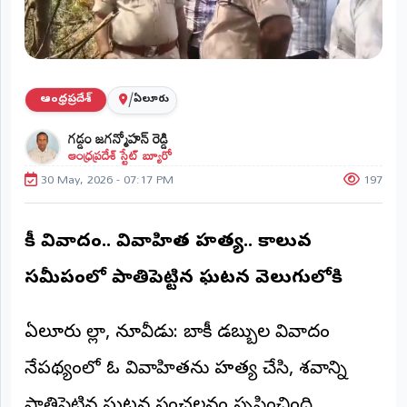
ప్రాంతీయ
వార్తలు
(STATE)
తెలంగాణ
/
ఆంధ్రప్రదేశ్
ఏలూరు
గడ్డం జగన్మోహన్ రెడ్డి
ఆంధ్రప్రదేశ్
ఆంధ్రప్రదేశ్ స్టేట్ బ్యూరో
30 May, 2026 - 07:17 PM
197
ప్రధాన
విభాగాలు
(MAIN)
బాకీ వివాదం.. వివాహిత హత్య.. కాలువ
వినోదం
సమీపంలో పాతిపెట్టిన ఘటన వెలుగులోకి
భక్తి
ఏలూరు జిల్లా, నూజివీడు: బాకీ డబ్బుల వివాదం
క్రీడలు
నేపథ్యంలో ఓ వివాహితను హత్య చేసి, శవాన్ని
జాతీయం
పాతిపెట్టిన ఘటన సంచలనం సృష్టించింది.