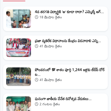
4వ తరగతి విద్యార్థికి ‘అ’ కూడా రాదా? ఎమ్మెల్యే ఆగ్...
18 నిమిషాల క్రితం
ప్రజా వ్యతిరేక విధానాలను కేంద్రం విడనాడాలి ఎన్ని...
41 నిమిషాల క్రితం
పోలవరంలో 💯 శాతం పూర్తి 1,244 ఇళ్లకు టీడీపీ డోర్‌
ట...
41 నిమిషాల క్రితం
ఘనంగా జాతీయ చేనేత దినోత్సవ వేడుకలు...
2 గంటల క్రితం