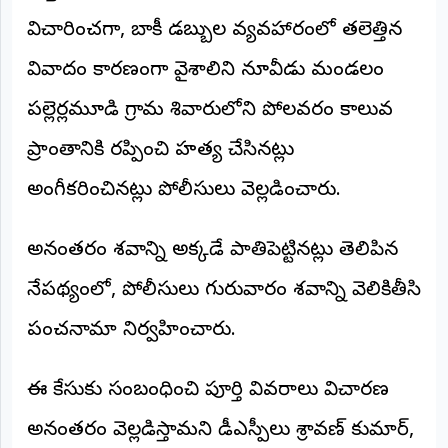
©
విచారించగా, బాకీ డబ్బుల వ్యవహారంలో తలెత్తిన
2026
NTODAY
వివాదం కారణంగా వైశాలిని నూజివీడు మండలం
NEWS
ప్రతి
పల్లెర్లమూడి గ్రామ శివారులోని పోలవరం కాలువ
క్షణం
-
ప్రజల
ప్రాంతానికి రప్పించి హత్య చేసినట్లు
పక్షం
అంగీకరించినట్లు పోలీసులు వెల్లడించారు.
అనంతరం శవాన్ని అక్కడే పాతిపెట్టినట్లు తెలిపిన
నేపథ్యంలో, పోలీసులు గురువారం శవాన్ని వెలికితీసి
పంచనామా నిర్వహించారు.
ఈ కేసుకు సంబంధించి పూర్తి వివరాలు విచారణ
అనంతరం వెల్లడిస్తామని డీఎస్పీలు శ్రావణ్ కుమార్,