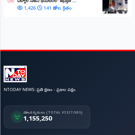
చిట్యాల సుజన థియేటర్‌లో ఉద్రిక్తత ...
06
1,426
141 రోజుల క్రితం
NTODAY NEWS: ప్రతి క్షణం - ప్రజల పక్షం.
మా సందర్శకులు (TOTAL VISITORS)
1,155,250