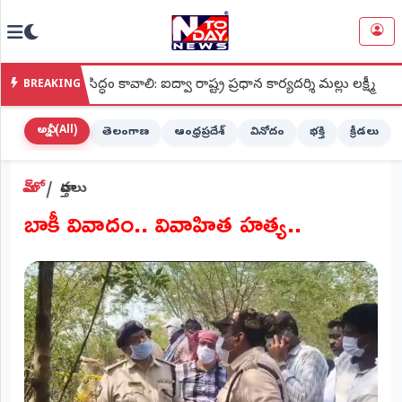
NTODAY
×
NEWS
్ధం కావాలి: ఐద్వా రాష్ట్ర ప్రధాన కార్యదర్శి మల్లు లక్ష్మీ
●
శ్రీ కప
BREAKING
హోమ్
(Home)
అన్నీ (All)
తెలంగాణ
ఆంధ్రప్రదేశ్
వినోదం
భక్తి
క్రీడలు
LIVE
హోమ్
వార్తలు
STREAMING
బాకీ వివాదం.. వివాహిత హత్య..
లైవ్
టీవీ
(Live
TV)
లైవ్
రేడియో
(Live
Radio)