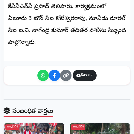
కేవీవీఎన్‌వీ ప్రసాద్ తెలిపారు. కార్యక్రమంలో
ఏలూరు 3 టౌన్ సీఐ కోటేశ్వరరావు, నూజివీడు రూరల్
సీఐ ఐ.వి. నాగేంద్ర కుమార్ తదితర పోలీసు సిబ్బంది
పాల్గొన్నారు.
Save
సంబంధిత వార్తలు
ఆంధ్రప్రదేశ్
ఆంధ్రప్రదేశ్