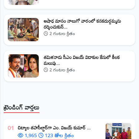
ఆషాఢ మాసం నాలుగో వారంలో కనకదుర్గమ్మను
దర్శించుకున్...
2 గంటల క్రితం
తమిళనాడు సీఎం విజయ్‌ విడాకుల కేసులో కీలక
మలుపు...
2 గంటల క్రితం
ట్రెండింగ్ వార్తలు
​చిట్యాల తహసీల్దార్‌గా ఎం. విజయ్ కుమార్ ...
01
1,965
123 రోజుల క్రితం