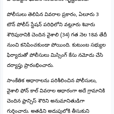
అంతర్జాతీయం
పోలీసులు తెలిపిన వివరాల ప్రకారం, ఏలూరు 3
ఆర్టీఐ
టౌన్ పోలీస్ స్టేషన్ పరిధిలోని వట్లూరు శివారు
రిపోర్టర్స్
శౌరిపురానికి చెందిన వైశాలి (34) గత నెల 18వ తేదీ
డెస్క్
(REPORTERS
నుంచి కనిపించకుండా పోయింది. కుటుంబ సభ్యుల
DESK)
ఫిర్యాదుతో పోలీసులు మిస్సింగ్ కేసు నమోదు చేసి
మా
రిపోర్టర్లు
దర్యాప్తు ప్రారంభించారు.
రిపోర్టర్‌గా
చేరండి
సాంకేతిక ఆధారాలను పరిశీలించిన పోలీసులు,
వైశాలి ఫోన్ కాల్ వివరాల ఆధారంగా అదే గ్రామానికి
లాగిన్
(Login)
చెందిన ఫ్రాన్సిస్ శౌరిని అనుమానితుడిగా
గుర్తించారు. అతడిని అదుపులోకి తీసుకుని