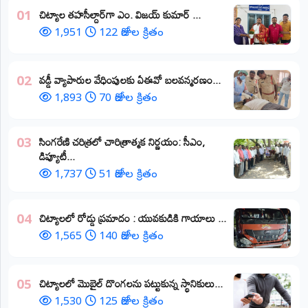
​చిట్యాల తహసీల్దార్‌గా ఎం. విజయ్ కుమార్ ...
01
1,951
122 రోజుల క్రితం
వడ్డీ వ్యాపారుల వేధింపులకు ఏఈవో బలవన్మరణం...
02
1,893
70 రోజుల క్రితం
​సింగరేణి చరిత్రలో చారిత్రాత్మక నిర్ణయం: సీఎం,
03
డిప్యూటీ...
1,737
51 రోజుల క్రితం
చిట్యాలలో రోడ్డు ప్రమాదం : యువకుడికి గాయాలు ​...
04
1,565
140 రోజుల క్రితం
చిట్యాలలో మొబైల్ దొంగలను పట్టుకున్న స్థానికులు...
05
1,530
125 రోజుల క్రితం