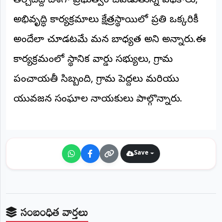
తీర్చిదిద్దే దిశగా ప్రభుత్వం చేపడుతున్న పథకాలు,
©
2026
అభివృద్ధి కార్యక్రమాలు క్షేత్రస్థాయిలో ప్రతి ఒక్కరికీ
NTODAY
NEWS
అందేలా చూడటమే మన బాధ్యత అని అన్నారు.ఈ
ప్రతి
క్షణం
కార్యక్రమంలో స్థానిక వార్డు సభ్యులు, గ్రామ
-
ప్రజల
పక్షం
పంచాయతీ సిబ్బంది, గ్రామ పెద్దలు మరియు
యువజన సంఘాల నాయకులు పాల్గొన్నారు.
Save
సంబంధిత వార్తలు