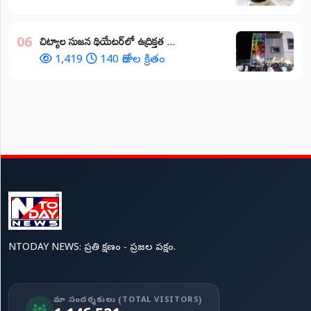
చిట్యాల సుజన థియేటర్‌లో ఉద్రిక్తత ...
06
1,419
140 రోజుల క్రితం
NTODAY NEWS: ప్రతి క్షణం - ప్రజల పక్షం.
మా సందర్శకులు (TOTAL VISITORS)