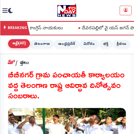
NTODAY
×
NEWS
సిన కాంగ్రెస్ నాయకులు
●
దేవరపల్లిలో వై యస్ జగన్ పొగాకు రైతుల పరా
BREAKING
హోమ్
(Home)
అన్నీ (All)
తెలంగాణ
ఆంధ్రప్రదేశ్
వినోదం
భక్తి
క్రీడలు
LIVE
హోమ్
వార్తలు
STREAMING
బీబీనగర్ గ్రామ పంచాయతీ కార్యాలయం
లైవ్
వద్ద తెలంగాణ రాష్ట్ర ఆవిర్భావ దినోత్సవం
టీవీ
(Live
సంబరాలు.
TV)
లైవ్
రేడియో
(Live
Radio)