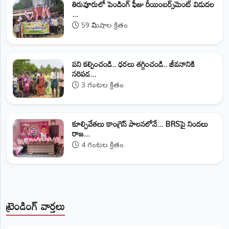
తిరువూరులో పెండింగ్ ఫీజు రీయింబర్స్‌మెంట్ విడుదల
...
59 నిమిషాల క్రితం
పని కల్పించండి.. ధరలు తగ్గించండి.. జీవనానికి
సరిపడ...
3 గంటల క్రితం
కూల్చివేతలు కాంగ్రెస్ పాలనలోనే... BRSపై నిందలు
రాజ...
4 గంటల క్రితం
ట్రెండింగ్ వార్తలు