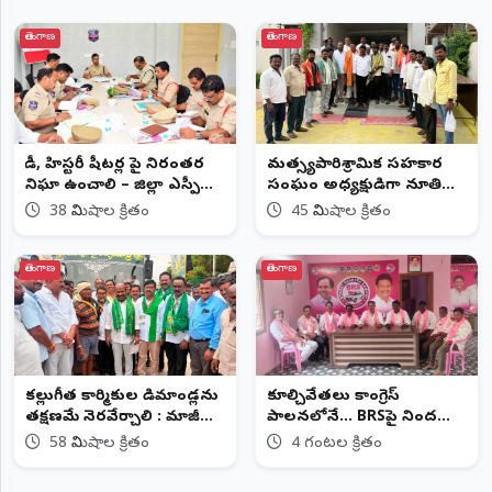
తెలంగాణ
తెలంగాణ
రౌడీ, హిస్టరీ షీటర్ల పై నిరంతర
మత్స్యపారిశ్రామిక సహకార
నిఘా ఉంచాలి – జిల్లా ఎస్పీ
సంఘం అధ్యక్షుడిగా నూతి
అశోక్ కుమార్, ఐపీఎస్....
వెంకటేశం
38 నిమిషాల క్రితం
45 నిమిషాల క్రితం
తెలంగాణ
తెలంగాణ
కల్లుగీత కార్మికుల డిమాండ్లను
కూల్చివేతలు కాంగ్రెస్
తక్షణమే నెరవేర్చాలి : మాజీ
పాలనలోనే... BRSపై నిందలు
ఎమ్మెల్యే చిరుమర్తి లింగయ్య
రాజకీయ కక్షసాధింపే: మధిర
58 నిమిషాల క్రితం
4 గంటల క్రితం
BRS