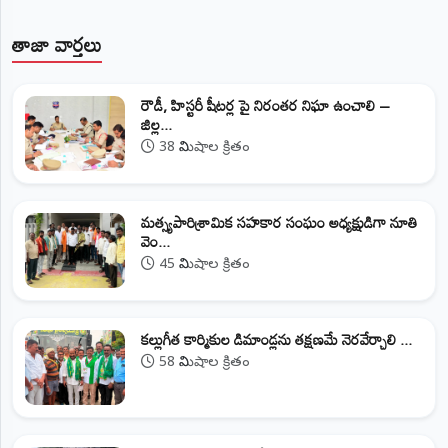
తాజా వార్తలు
రౌడీ, హిస్టరీ షీటర్ల పై నిరంతర నిఘా ఉంచాలి –
జిల్ల...
38 నిమిషాల క్రితం
మత్స్యపారిశ్రామిక సహకార సంఘం అధ్యక్షుడిగా నూతి
వెం...
45 నిమిషాల క్రితం
కల్లుగీత కార్మికుల డిమాండ్లను తక్షణమే నెరవేర్చాలి ...
58 నిమిషాల క్రితం