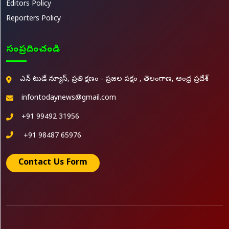
Editors Policy
Reporters Policy
సంప్రదించండి
ఎన్ టుడే న్యూస్, ప్రతి క్షణం - ప్రజల పక్షం , తెలంగాణ, ఆంధ్ర ప్రదేశ్
infontodaynews@gmail.com
+91 99492 31956
+91 98487 65976
Contact Us Form