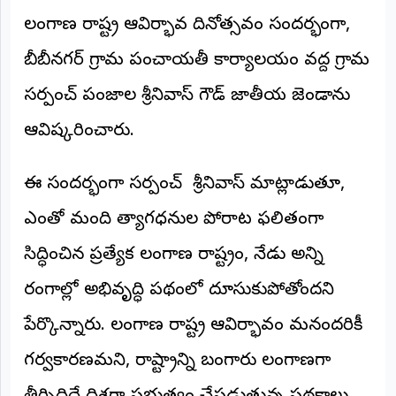
తెలంగాణ రాష్ట్ర ఆవిర్భావ దినోత్సవం సందర్భంగా,
అంతర్జాతీయం
బీబీనగర్ గ్రామ పంచాయతీ కార్యాలయం వద్ద గ్రామ
ఆర్టీఐ
సర్పంచ్ పంజాల శ్రీనివాస్ గౌడ్ జాతీయ జెండాను
రిపోర్టర్స్
ఆవిష్కరించారు.
డెస్క్
(REPORTERS
DESK)
ఈ సందర్భంగా సర్పంచ్ శ్రీనివాస్ మాట్లాడుతూ,
మా
రిపోర్టర్లు
ఎంతో మంది త్యాగధనుల పోరాట ఫలితంగా
సిద్ధించిన ప్రత్యేక తెలంగాణ రాష్ట్రం, నేడు అన్ని
రిపోర్టర్‌గా
చేరండి
రంగాల్లో అభివృద్ధి పథంలో దూసుకుపోతోందని
లాగిన్
పేర్కొన్నారు. తెలంగాణ రాష్ట్ర ఆవిర్భావం మనందరికీ
(Login)
గర్వకారణమని, రాష్ట్రాన్ని బంగారు తెలంగాణగా