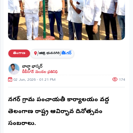
ప్రాంతీయ
వార్తలు
(STATE)
తెలంగాణ
ఆంధ్రప్రదేశ్
/
/
బీబీ నగర్
తెలంగాణ
యాదాద్రి భువనగిరి
ప్రధాన
బాల్ధా భాస్కర్
విభాగాలు
బీబీనగర్ మండల ప్రతినిధి
(MAIN)
02 Jun, 2026 - 01:21 PM
174
వినోదం
భక్తి
బీబీనగర్ గ్రామ పంచాయతీ కార్యాలయం వద్ద
తెలంగాణ రాష్ట్ర ఆవిర్భావ దినోత్సవం
క్రీడలు
సంబరాలు.
జాతీయం