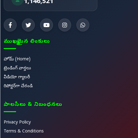
1,146,521
ముఖ్యమైన లింకులు
హోమ్ (Home)
ట్రెండింగ్ వార్తలు
వీడియో గ్యాలరీ
రిపోర్టర్‌గా చేరండి
పాలసీలు & నిబంధనలు
Privacy Policy
Terms & Conditions