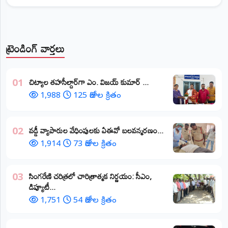
ట్రెండింగ్ వార్తలు
​చిట్యాల తహసీల్దార్‌గా ఎం. విజయ్ కుమార్ ...
01
1,988
125 రోజుల క్రితం
వడ్డీ వ్యాపారుల వేధింపులకు ఏఈవో బలవన్మరణం...
02
1,914
73 రోజుల క్రితం
​సింగరేణి చరిత్రలో చారిత్రాత్మక నిర్ణయం: సీఎం,
03
డిప్యూటీ...
1,751
54 రోజుల క్రితం