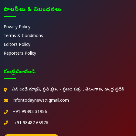
పాలసీలు & నిబంధనలు
Privacy Policy
Terms & Conditions
Editors Policy
Reporters Policy
సంప్రదించండి
ఎన్ టుడే న్యూస్, ప్రతి క్షణం - ప్రజల పక్షం , తెలంగాణ, ఆంధ్ర ప్రదేశ్
infontodaynews@gmail.com
+91 99492 31956
+91 98487 65976