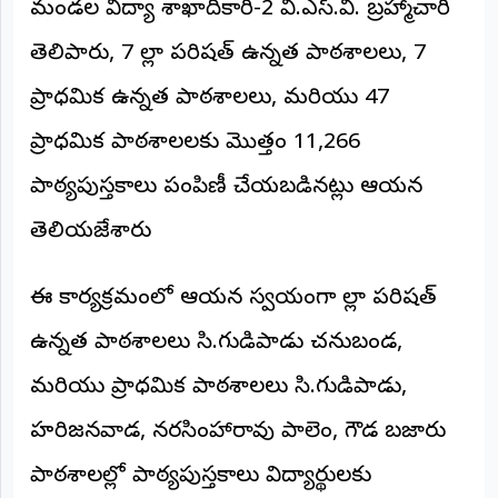
మండల విద్యా శాఖాదికారి-2 వి.ఎస్.వి. బ్రహ్మాచారి
అంతర్జాతీయం
తెలిపారు, 7 జిల్లా పరిషత్ ఉన్నత పాఠశాలలు, 7
ఆర్టీఐ
ప్రాధమిక ఉన్నత పాఠశాలలు, మరియు 47
ప్రాధమిక పాఠశాలలకు మొత్తం 11,266
రిపోర్టర్స్
డెస్క్
పాఠ్యపుస్తకాలు పంపిణీ చేయబడినట్లు ఆయన
(REPORTERS
DESK)
తెలియజేశారు
మా
రిపోర్టర్లు
ఈ కార్యక్రమంలో ఆయన స్వయంగా జిల్లా పరిషత్
రిపోర్టర్‌గా
ఉన్నత పాఠశాలలు సి.గుడిపాడు చనుబండ,
చేరండి
మరియు ప్రాధమిక పాఠశాలలు సి.గుడిపాడు,
లాగిన్
(Login)
హరిజనవాడ, నరసింహారావు పాలెం, గౌడ బజారు
పాఠశాలల్లో పాఠ్యపుస్తకాలు విద్యార్థులకు