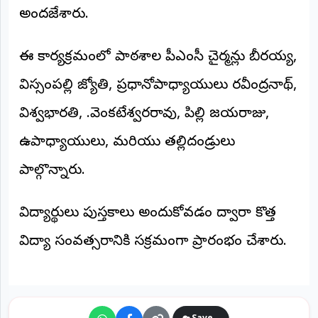
©
అందజేశారు.
2026
NTODAY
NEWS
ఈ కార్యక్రమంలో పాఠశాల పీఎంసీ చైర్మన్లు బీరయ్య,
ప్రతి
క్షణం
విస్సంపల్లి జ్యోతి, ప్రధానోపాధ్యాయులు రవీంద్రనాథ్,
-
ప్రజల
పక్షం
విశ్వభారతి, జి.వెంకటేశ్వరరావు, పిల్లి జయరాజు,
ఉపాధ్యాయులు, మరియు తల్లిదండ్రులు
పాల్గొన్నారు.
విద్యార్థులు పుస్తకాలు అందుకోవడం ద్వారా కొత్త
విద్యా సంవత్సరానికి సక్రమంగా ప్రారంభం చేశారు.