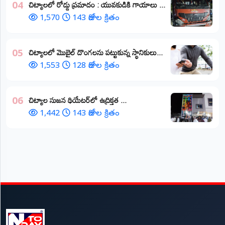
చిట్యాలలో రోడ్డు ప్రమాదం : యువకుడికి గాయాలు ​...
04
1,570
143 రోజుల క్రితం
చిట్యాలలో మొబైల్ దొంగలను పట్టుకున్న స్థానికులు...
05
1,553
128 రోజుల క్రితం
చిట్యాల సుజన థియేటర్‌లో ఉద్రిక్తత ...
06
1,442
143 రోజుల క్రితం