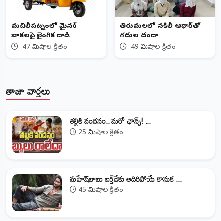
మచిలీపట్నంలో మైనర్
తిరుమలలో నకిలీ ఆధార్‌తో
బాలికలపై లైంగిక దాడి
గదుల దందా
47 నిమిషాల క్రితం
49 నిమిషాల క్రితం
తాజా వార్తలు
తల్లికి వందనం.. మరో ఛాన్స్! ...
25 నిమిషాల క్రితం
మహేష్‌బాబు బర్త్‌డేకు అదిరిపోయే కానుక ...
45 నిమిషాల క్రితం