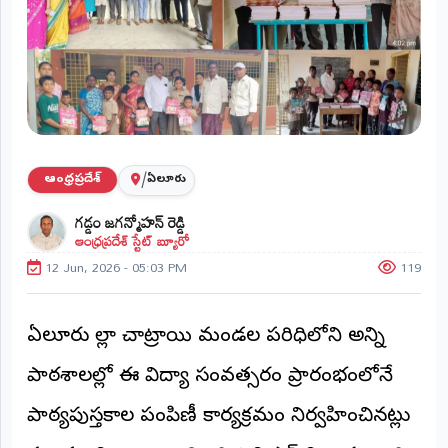
ప్రాంతీయ
వార్తలు
(STATE)
తెలంగాణ
ఆంధ్రప్రదేశ్
/
ఆంధ్రప్రదేశ్
ఏలూరు
ప్రధాన
గడ్డం జగన్మోహన్ రెడ్డి
విభాగాలు
ఆంధ్రప్రదేశ్ స్టేట్ బ్యూరో
(MAIN)
12 Jun, 2026 - 05:03 PM
119
వినోదం
భక్తి
ఏలూరు జిల్లా చాట్రాయి మండల పరిధిలోని అన్ని
పాఠశాలల్లో ఈ విద్యా సంవత్సరం ప్రారంభంలోనే
క్రీడలు
పాఠ్యపుస్తకాల పంపిణీ కార్యక్రమం నిర్వహించినట్లు
జాతీయం