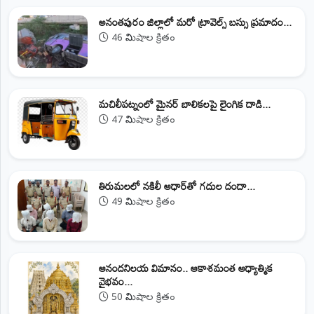
అనంతపురం జిల్లాలో మరో ట్రావెల్స్‌ బస్సు ప్రమాదం...
46 నిమిషాల క్రితం
మచిలీపట్నంలో మైనర్ బాలికలపై లైంగిక దాడి...
47 నిమిషాల క్రితం
తిరుమలలో నకిలీ ఆధార్‌తో గదుల దందా...
49 నిమిషాల క్రితం
ఆనందనిలయ విమానం.. ఆకాశమంత ఆధ్యాత్మిక
వైభవం...
50 నిమిషాల క్రితం