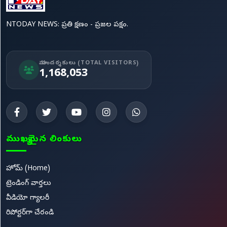
NTODAY NEWS: ప్రతి క్షణం - ప్రజల పక్షం.
మా సందర్శకులు (TOTAL VISITORS)
1,168,053
ముఖ్యమైన లింకులు
హోమ్ (Home)
ట్రెండింగ్ వార్తలు
వీడియో గ్యాలరీ
రిపోర్టర్‌గా చేరండి