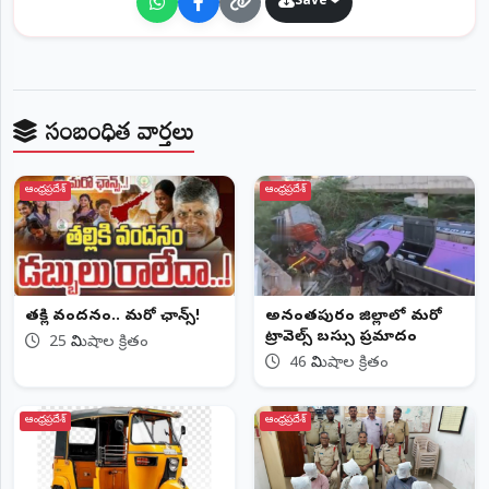
Save
సంబంధిత వార్తలు
ఆంధ్రప్రదేశ్
ఆంధ్రప్రదేశ్
తల్లికి వందనం.. మరో ఛాన్స్!
అనంతపురం జిల్లాలో మరో
ట్రావెల్స్‌ బస్సు ప్రమాదం
25 నిమిషాల క్రితం
46 నిమిషాల క్రితం
ఆంధ్రప్రదేశ్
ఆంధ్రప్రదేశ్