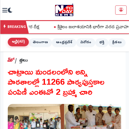
NTODAY
×
NEWS
రాహార దీక్ష
●
శ్రీశైలం జలాశయానికి భారీగా వరద ప్రవాహం
●
BREAKING
హోమ్
(Home)
అన్నీ (All)
తెలంగాణ
ఆంధ్రప్రదేశ్
వినోదం
భక్తి
క్రీడలు
LIVE
హోమ్
వార్తలు
STREAMING
చాట్రాయి మండలంలోని అన్ని
లైవ్
పాఠశాలల్లో 11266 పాఠ్యపుస్తకాల
టీవీ
(Live
పంపిణీ ఎంఈవో 2 బ్రహ్మా చారి
TV)
లైవ్
రేడియో
(Live
Radio)