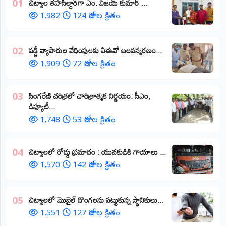
​చిట్యాల తహసీల్దార్‌గా ఎం. విజయ్ కుమార్ ...
01
1,982
124 రోజుల క్రితం
వడ్డీ వ్యాపారుల వేధింపులకు ఏఈవో బలవన్మరణం...
02
1,909
72 రోజుల క్రితం
​సింగరేణి చరిత్రలో చారిత్రాత్మక నిర్ణయం: సీఎం,
03
డిప్యూటీ...
1,748
53 రోజుల క్రితం
చిట్యాలలో రోడ్డు ప్రమాదం : యువకుడికి గాయాలు ​...
04
1,570
142 రోజుల క్రితం
చిట్యాలలో మొబైల్ దొంగలను పట్టుకున్న స్థానికులు...
05
1,551
127 రోజుల క్రితం