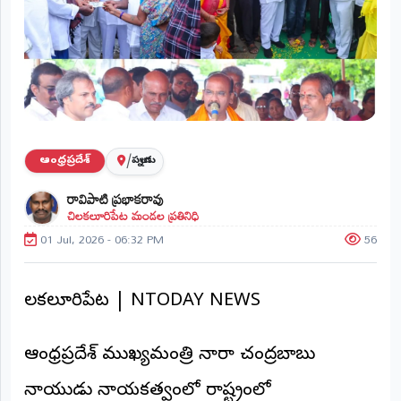
ప్రాంతీయ
వార్తలు
(STATE)
తెలంగాణ
ఆంధ్రప్రదేశ్
/
ఆంధ్రప్రదేశ్
పల్నాడు
ప్రధాన
రావిపాటి ప్రభాకరావు
విభాగాలు
చిలకలూరిపేట మండల ప్రతినిధి
(MAIN)
01 Jul, 2026 - 06:32 PM
56
వినోదం
భక్తి
చిలకలూరిపేట | NTODAY NEWS
క్రీడలు
ఆంధ్రప్రదేశ్ ముఖ్యమంత్రి నారా చంద్రబాబు
జాతీయం
నాయుడు నాయకత్వంలో రాష్ట్రంలో