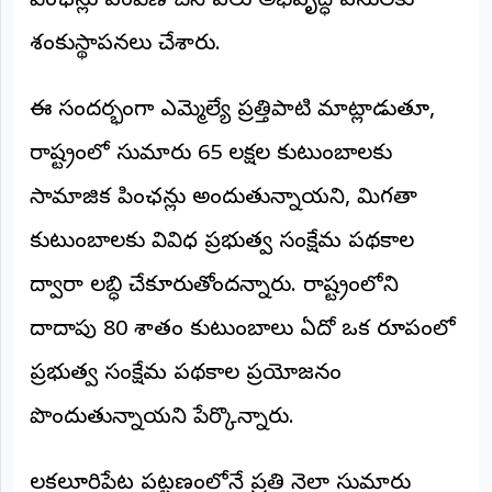
పింఛన్లు పంపిణీ చేసి పలు అభివృద్ధి పనులకు
©
2026
శంకుస్థాపనలు చేశారు.
NTODAY
NEWS
ప్రతి
ఈ సందర్భంగా ఎమ్మెల్యే ప్రత్తిపాటి మాట్లాడుతూ,
క్షణం
-
రాష్ట్రంలో సుమారు 65 లక్షల కుటుంబాలకు
ప్రజల
పక్షం
సామాజిక పింఛన్లు అందుతున్నాయని, మిగతా
కుటుంబాలకు వివిధ ప్రభుత్వ సంక్షేమ పథకాల
ద్వారా లబ్ధి చేకూరుతోందన్నారు. రాష్ట్రంలోని
దాదాపు 80 శాతం కుటుంబాలు ఏదో ఒక రూపంలో
ప్రభుత్వ సంక్షేమ పథకాల ప్రయోజనం
పొందుతున్నాయని పేర్కొన్నారు.
చిలకలూరిపేట పట్టణంలోనే ప్రతి నెలా సుమారు