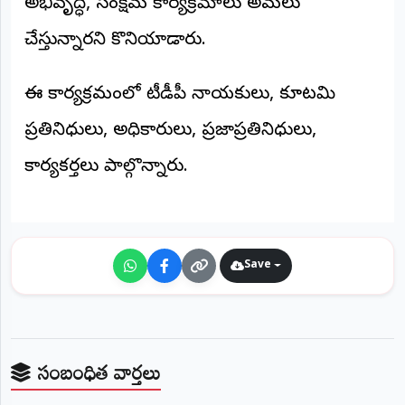
అభివృద్ధి, సంక్షేమ కార్యక్రమాలు అమలు
చేస్తున్నారని కొనియాడారు.
ఈ కార్యక్రమంలో టీడీపీ నాయకులు, కూటమి
ప్రతినిధులు, అధికారులు, ప్రజాప్రతినిధులు,
కార్యకర్తలు పాల్గొన్నారు.
Save
సంబంధిత వార్తలు