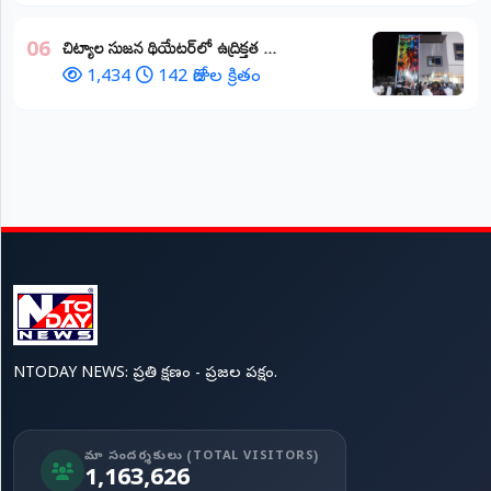
చిట్యాల సుజన థియేటర్‌లో ఉద్రిక్తత ...
06
1,434
142 రోజుల క్రితం
NTODAY NEWS: ప్రతి క్షణం - ప్రజల పక్షం.
మా సందర్శకులు (TOTAL VISITORS)
1,163,626