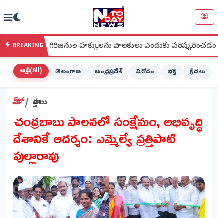
NTODAY
×
NEWS
ించిన గిరిజనుల హక్కులను పాలకులు ఎందుకు పరిష్కరించడం లేదు?
BREAKING
హోమ్
(Home)
అన్నీ (All)
తెలంగాణ
ఆంధ్రప్రదేశ్
వినోదం
భక్తి
క్రీడలు
LIVE
హోమ్
వార్తలు
STREAMING
చంద్రబాబు పాలనలో సంక్షేమం, అభివృద్ధి
లైవ్
దేశానికే ఆదర్శం: ఎమ్మెల్యే ప్రత్తిపాటి
టీవీ
(Live
పుల్లారావు
TV)
లైవ్
రేడియో
(Live
Radio)