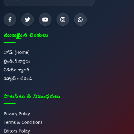
ముఖ్యమైన లింకులు
హోమ్ (Home)
ట్రెండింగ్ వార్తలు
వీడియో గ్యాలరీ
రిపోర్టర్‌గా చేరండి
పాలసీలు & నిబంధనలు
Privacy Policy
Terms & Conditions
Editors Policy