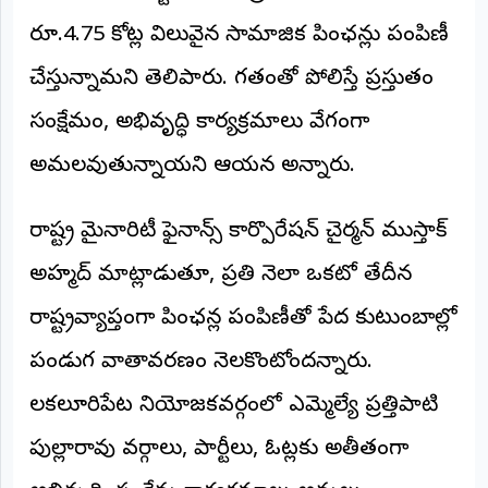
రూ.4.75 కోట్ల విలువైన సామాజిక పింఛన్లు పంపిణీ
చేస్తున్నామని తెలిపారు. గతంతో పోలిస్తే ప్రస్తుతం
సంక్షేమం, అభివృద్ధి కార్యక్రమాలు వేగంగా
అమలవుతున్నాయని ఆయన అన్నారు.
రాష్ట్ర మైనారిటీ ఫైనాన్స్ కార్పొరేషన్ చైర్మన్ ముస్తాక్
అహ్మద్ మాట్లాడుతూ, ప్రతి నెలా ఒకటో తేదీన
రాష్ట్రవ్యాప్తంగా పింఛన్ల పంపిణీతో పేద కుటుంబాల్లో
పండుగ వాతావరణం నెలకొంటోందన్నారు.
చిలకలూరిపేట నియోజకవర్గంలో ఎమ్మెల్యే ప్రత్తిపాటి
పుల్లారావు వర్గాలు, పార్టీలు, ఓట్లకు అతీతంగా