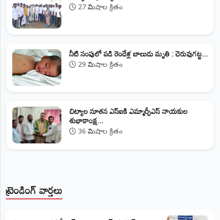
27 నిమిషాల క్రితం
నీటి సంపులో పడి రెండేళ్ల బాలుడు మృతి : చెరువుగట్ట...
29 నిమిషాల క్రితం
చిట్యాల నూతన ఎస్ఐకి ఎమ్మార్పీఎస్ నాయకుల
శుభాకాంక్ష...
36 నిమిషాల క్రితం
ట్రెండింగ్ వార్తలు