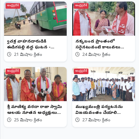
ఆంధ్రప్రదేశ్
ఆంధ్రప్రదేశ్
ద్విచక్ర వాహనదారుడికి
నక్కబండ ప్రాంతంలో
ఈడిగపల్లి వద్ద ఘటన -
సరైనటువంటి కాలువలు
తప్పిన ప్రాణాపాయం
లేవు...
21 నిమిషాల క్రితం
24 నిమిషాల క్రితం
ఆంధ్రప్రదేశ్
ఆంధ్రప్రదేశ్
శ్రీ మాణిక్య వరదా రాజా స్వామి
ముఖ్యమంత్రి పర్యటనను
ఆలయ నూతన అధ్యక్షులు
విజయవంతం చేయాలి...
ఎన్నిక
25 నిమిషాల క్రితం
27 నిమిషాల క్రితం