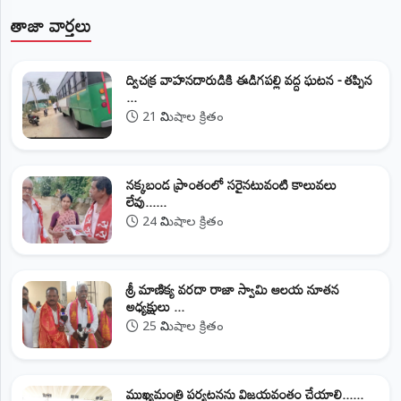
తాజా వార్తలు
ద్విచక్ర వాహనదారుడికి ఈడిగపల్లి వద్ద ఘటన - తప్పిన
...
21 నిమిషాల క్రితం
నక్కబండ ప్రాంతంలో సరైనటువంటి కాలువలు
లేవు......
24 నిమిషాల క్రితం
శ్రీ మాణిక్య వరదా రాజా స్వామి ఆలయ నూతన
అధ్యక్షులు ...
25 నిమిషాల క్రితం
ముఖ్యమంత్రి పర్యటనను విజయవంతం చేయాలి......