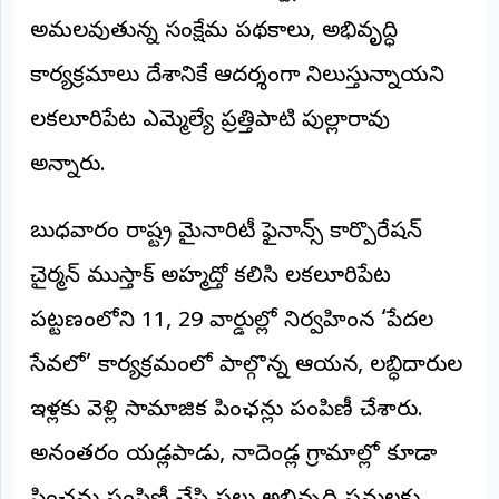
అమలవుతున్న సంక్షేమ పథకాలు, అభివృద్ధి
అంతర్జాతీయం
కార్యక్రమాలు దేశానికే ఆదర్శంగా నిలుస్తున్నాయని
ఆర్టీఐ
చిలకలూరిపేట ఎమ్మెల్యే ప్రత్తిపాటి పుల్లారావు
రిపోర్టర్స్
అన్నారు.
డెస్క్
(REPORTERS
DESK)
బుధవారం రాష్ట్ర మైనారిటీ ఫైనాన్స్ కార్పొరేషన్
మా
రిపోర్టర్లు
చైర్మన్ ముస్తాక్ అహ్మద్తో కలిసి చిలకలూరిపేట
పట్టణంలోని 11, 29 వార్డుల్లో నిర్వహించిన ‘పేదల
రిపోర్టర్‌గా
చేరండి
సేవలో’ కార్యక్రమంలో పాల్గొన్న ఆయన, లబ్ధిదారుల
లాగిన్
ఇళ్లకు వెళ్లి సామాజిక పింఛన్లు పంపిణీ చేశారు.
(Login)
అనంతరం యడ్లపాడు, నాదెండ్ల గ్రామాల్లో కూడా