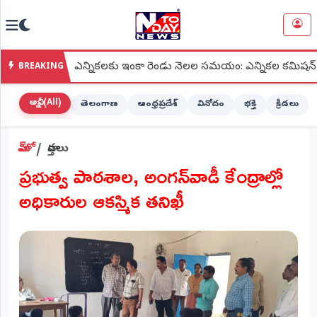
NTODAY
×
NEWS
సంస్థల ఎన్నికలకు ఇంకా రెండు నెలల సమయం: ఎన్నికల కమిషన్
●
వె
BREAKING
హోమ్
(Home)
అన్నీ (All)
తెలంగాణ
ఆంధ్రప్రదేశ్
వినోదం
భక్తి
క్రీడలు
LIVE
హోమ్
వార్తలు
STREAMING
ప్రభుత్వ పాఠశాల, అంగన్‌వాడీ కేంద్రాల్లో
లైవ్
అధికారుల ఆకస్మిక తనిఖీ
టీవీ
(Live
TV)
లైవ్
రేడియో
(Live
Radio)