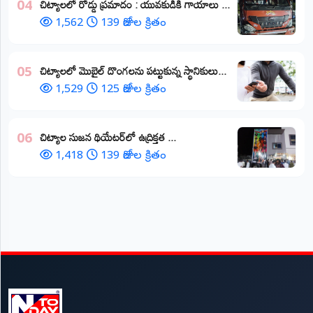
చిట్యాలలో రోడ్డు ప్రమాదం : యువకుడికి గాయాలు ​...
04
1,562
139 రోజుల క్రితం
చిట్యాలలో మొబైల్ దొంగలను పట్టుకున్న స్థానికులు...
05
1,529
125 రోజుల క్రితం
చిట్యాల సుజన థియేటర్‌లో ఉద్రిక్తత ...
06
1,418
139 రోజుల క్రితం