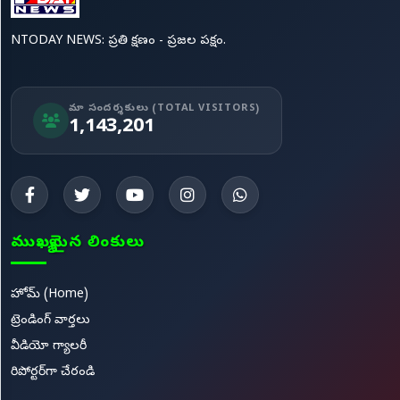
NTODAY NEWS: ప్రతి క్షణం - ప్రజల పక్షం.
మా సందర్శకులు (TOTAL VISITORS)
1,143,201
ముఖ్యమైన లింకులు
హోమ్ (Home)
ట్రెండింగ్ వార్తలు
వీడియో గ్యాలరీ
రిపోర్టర్‌గా చేరండి