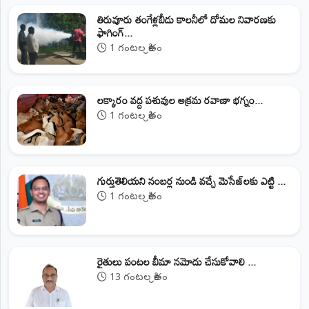
తిరువూరు తంగేళ్లబీడు కాలనీలో దోమల నివారణకు
ఫాగింగ్...
1 గంటల క్రితం
లక్కారం వద్ద పశువుల అక్రమ రవాణా భగ్నం...
1 గంటల క్రితం
గుర్తుతెలియని నంబర్ల నుండి వచ్చే మెసేజ్‌లకు ఎట్టి ...
1 గంటల క్రితం
రైతులు పంటల బీమా నమోదు చేసుకోవాలి ...
13 గంటల క్రితం