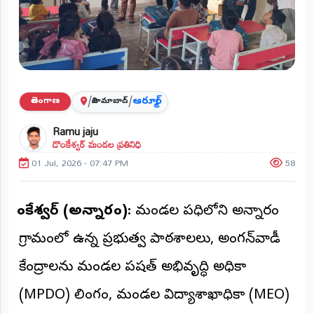
ప్రాంతీయ
వార్తలు
(STATE)
తెలంగాణ
/
/
ఆర్మూర్
తెలంగాణ
నిజామాబాద్
ఆంధ్రప్రదేశ్
Ramu jaju
డొంకేశ్వర్ మండల ప్రతినిధి
ప్రధాన
విభాగాలు
01 Jul, 2026 - 07:47 PM
58
(MAIN)
వినోదం
డొంకేశ్వర్ (అన్నారం):
మండల పరిధిలోని అన్నారం
భక్తి
గ్రామంలో ఉన్న ప్రభుత్వ పాఠశాలలు, అంగన్‌వాడీ
క్రీడలు
కేంద్రాలను మండల పరిషత్ అభివృద్ధి అధికారి
(MPDO) లింగం, మండల విద్యాశాఖాధికారి (MEO)
జాతీయం