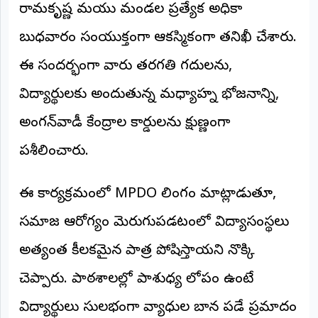
రామకృష్ణ మరియు మండల ప్రత్యేక అధికారి
అంతర్జాతీయం
బుధవారం సంయుక్తంగా ఆకస్మికంగా తనిఖీ చేశారు.
ఆర్టీఐ
ఈ సందర్భంగా వారు తరగతి గదులను,
విద్యార్థులకు అందుతున్న మధ్యాహ్న భోజనాన్ని,
రిపోర్టర్స్
డెస్క్
(REPORTERS
అంగన్‌వాడీ కేంద్రాల రికార్డులను క్షుణ్ణంగా
DESK)
పరిశీలించారు.
మా
రిపోర్టర్లు
ఈ కార్యక్రమంలో MPDO లింగం మాట్లాడుతూ,
రిపోర్టర్‌గా
చేరండి
సమాజ ఆరోగ్యం మెరుగుపడటంలో విద్యాసంస్థలు
అత్యంత కీలకమైన పాత్ర పోషిస్తాయని నొక్కి
లాగిన్
(Login)
చెప్పారు. పాఠశాలల్లో పారిశుధ్య లోపం ఉంటే
విద్యార్థులు సులభంగా వ్యాధుల బారిన పడే ప్రమాదం