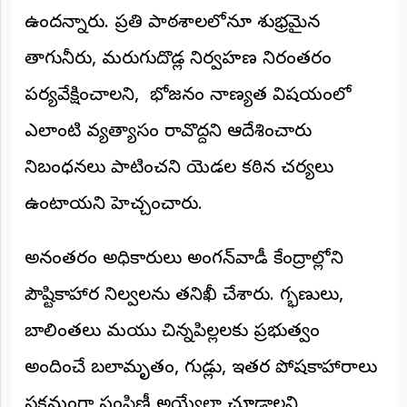
©
ఉందన్నారు. ప్రతి పాఠశాలలోనూ శుభ్రమైన
2026
NTODAY
తాగునీరు, మరుగుదొడ్ల నిర్వహణ నిరంతరం
NEWS
ప్రతి
పర్యవేక్షించాలని, భోజనం నాణ్యత విషయంలో
క్షణం
-
ప్రజల
ఎలాంటి వ్యత్యాసం రావొద్దని ఆదేశించారు
పక్షం
నిబంధనలు పాటించని యెడల కఠిన చర్యలు
ఉంటాయని హెచ్చరించారు.
అనంతరం అధికారులు అంగన్‌వాడీ కేంద్రాల్లోని
పౌష్టికాహార నిల్వలను తనిఖీ చేశారు. గర్భిణులు,
బాలింతలు మరియు చిన్నపిల్లలకు ప్రభుత్వం
అందించే బలామృతం, గుడ్లు, ఇతర పోషకాహారాలు
సక్రమంగా పంపిణీ అయ్యేలా చూడాలని