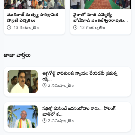
ముదిరాజ్ మత్స్య పారిశ్రామిక
వైరాలో మాజీ ఎమ్మెల్యే
సొసైటీ ఎన్నికలు
బోడేపూడి వెంకటేశ్వరరావుకు
ఘన నివాళులు
13 గంటల క్రితం
13 గంటల క్రితం
తాజా వార్తలు
అగ్రిగోల్డ్ బాధితులకు న్యాయం చేయడమే ప్రభుత్వ
లక్ష్...
2 నిమిషాల క్రితం
సభల్లో కనిపించే జనసందోహం కాదు... పోలింగ్
బూత్‌లో క...
2 నిమిషాల క్రితం