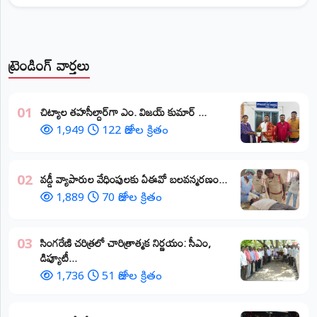
ట్రెండింగ్ వార్తలు
​చిట్యాల తహసీల్దార్‌గా ఎం. విజయ్ కుమార్ ...
01
1,949
122 రోజుల క్రితం
వడ్డీ వ్యాపారుల వేధింపులకు ఏఈవో బలవన్మరణం...
02
1,889
70 రోజుల క్రితం
​సింగరేణి చరిత్రలో చారిత్రాత్మక నిర్ణయం: సీఎం,
03
డిప్యూటీ...
1,736
51 రోజుల క్రితం