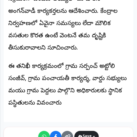
అంగన్‌వాడీ కార్యకర్తలను ఆదేశించారు. కేంద్రాల
నిర్వహణలో ఏవైనా సమస్యలు లేదా మౌలిక
వసతుల కొరత ఉంటే వెంటనే తమ దృష్టికి
తీసుకురావాలని సూచించారు.
ఈ తనిఖీ కార్యక్రమంలో గ్రామ సర్పంచ్ అట్టోలి
సంజీవ్, గ్రామ పంచాయతీ కార్యదర్శి, వార్డు సభ్యులు
మరియు గ్రామ పెద్దలు పాల్గొని అధికారులకు స్థానిక
పరిస్థితులను వివరించారు
Save