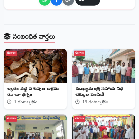
సంబంధిత వార్తలు
తెలంగాణ
తెలంగాణ
లక్కారం వద్ద పశువుల అక్రమ
ముఖ్యమంత్రి సహాయ నిధి
రవాణా భగ్నం
చెక్కుల పంపిణీ
1 గంటల క్రితం
13 గంటల క్రితం
తెలంగాణ
తెలంగాణ