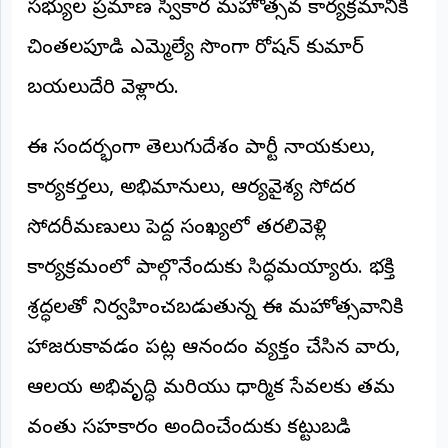
సభ్యుల ప్రమాణ స్వీకార మహోత్సవ కార్యక్రమానికి
అంతర్జాతీయం
చింతలపూడి ఎమ్మెల్యే సొంగా రోషన్ కుమార్
ఆర్టీఐ
బయలుదేరి వెళ్లారు.
రిపోర్టర్స్
ఈ సందర్భంగా తెలుగుదేశం పార్టీ నాయకులు,
డెస్క్
(REPORTERS
DESK)
కార్యకర్తలు, అభిమానులు, ఆర్యవైశ్య సోదర
మా
సోదరీమణులు పెద్ద సంఖ్యలో తరలివెళ్లి
రిపోర్టర్లు
కార్యక్రమంలో పాల్గొనేందుకు సిద్ధమయ్యారు. భక్తి
రిపోర్టర్‌గా
శ్రద్ధలతో నిర్వహించబడుతున్న ఈ మహోత్సవానికి
చేరండి
హాజరుకావడం పట్ల ఆనందం వ్యక్తం చేసిన వారు,
లాగిన్
(Login)
ఆలయ అభివృద్ధి మరియు ధార్మిక సేవలకు తమ
వంతు సహకారం అందించేందుకు కట్టుబడి