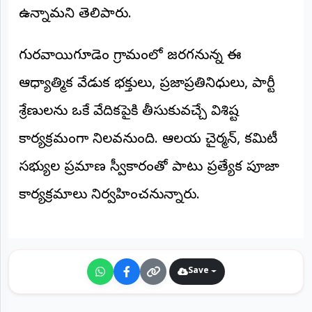
©
ఉన్నామని తెలిపారు.
2026
NTODAY
NEWS
గురవాయిగూడెం గ్రామంలో జరగనున్న ఈ
ప్రతి
క్షణం
ఆధ్యాత్మిక వేడుక భక్తులు, ప్రజాప్రతినిధులు, పార్టీ
-
ప్రజల
పక్షం
శ్రేణులను ఒకే వేదికపైకి తీసుకువచ్చే విశిష్ట
కార్యక్రమంగా నిలవనుంది. ఆలయ చైర్మన్, కమిటీ
సభ్యుల ప్రమాణ స్వీకారంతో పాటు ప్రత్యేక పూజా
కార్యక్రమాలు నిర్వహించనున్నారు.
Save