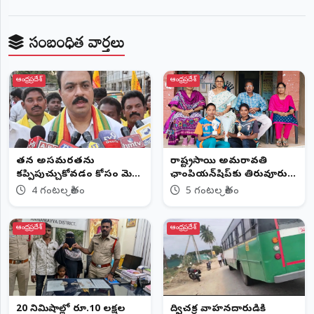
సంబంధిత వార్తలు
ఆంధ్రప్రదేశ్
ఆంధ్రప్రదేశ్
తన అసమర్థతను
రాష్ట్రస్థాయి అమరావతి
కప్పిపుచ్చుకోవడం కోసం మెగా
ఛాంపియన్‌షిప్‌కు తిరువూరు
డీఎస్సీపై వీధి పోరాటాలు
విద్యార్థినులు
4 గంటల క్రితం
5 గంటల క్రితం
ఆంధ్రప్రదేశ్
ఆంధ్రప్రదేశ్
20 నిమిషాల్లో రూ.10 లక్షల
ద్విచక్ర వాహనదారుడికి