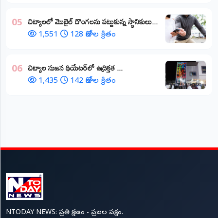
చిట్యాలలో మొబైల్ దొంగలను పట్టుకున్న స్థానికులు...
05
1,551
128 రోజుల క్రితం
చిట్యాల సుజన థియేటర్‌లో ఉద్రిక్తత ...
06
1,435
142 రోజుల క్రితం
NTODAY NEWS: ప్రతి క్షణం - ప్రజల పక్షం.