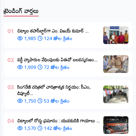
ట్రెండింగ్ వార్తలు
​చిట్యాల తహసీల్దార్‌గా ఎం. విజయ్ కుమార్ ...
01
1,985
124 రోజుల క్రితం
వడ్డీ వ్యాపారుల వేధింపులకు ఏఈవో బలవన్మరణం...
02
1,909
72 రోజుల క్రితం
​సింగరేణి చరిత్రలో చారిత్రాత్మక నిర్ణయం: సీఎం,
03
డిప్యూటీ...
1,750
53 రోజుల క్రితం
చిట్యాలలో రోడ్డు ప్రమాదం : యువకుడికి గాయాలు ​...
04
1,570
142 రోజుల క్రితం