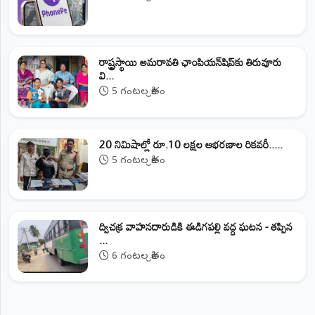
రాష్ట్రస్థాయి అమరావతి ఛాంపియన్‌షిప్‌కు తిరువూరు
వి...
5 గంటల క్రితం
20 నిమిషాల్లో రూ.10 లక్షల ఆభరణాల రికవరీ.....
5 గంటల క్రితం
ద్విచక్ర వాహనదారుడికి ఈడిగపల్లి వద్ద ఘటన - తప్పిన
...
6 గంటల క్రితం