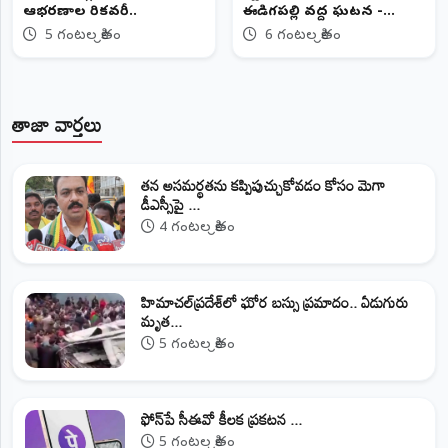
ఆభరణాల రికవరీ..
ఈడిగపల్లి వద్ద ఘటన -
తప్పిన ప్రాణాపాయం
5 గంటల క్రితం
6 గంటల క్రితం
తాజా వార్తలు
తన అసమర్థతను కప్పిపుచ్చుకోవడం కోసం మెగా
డీఎస్సీపై ...
4 గంటల క్రితం
హిమాచల్‌ప్రదేశ్‌లో ఘోర బస్సు ప్రమాదం.. ఏడుగురు
మృత...
5 గంటల క్రితం
ఫోన్‌పే సీఈవో కీలక ప్రకటన ...
5 గంటల క్రితం