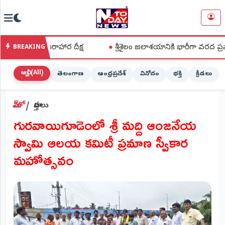
NTODAY
×
NEWS
లే నిరాహార దీక్ష
●
శ్రీశైలం జలాశయానికి భారీగా వరద ప్రవాహం
BREAKING
హోమ్
(Home)
అన్నీ (All)
తెలంగాణ
ఆంధ్రప్రదేశ్
వినోదం
భక్తి
క్రీడలు
LIVE
హోమ్
వార్తలు
STREAMING
గురవాయిగూడెంలో శ్రీ మద్ది ఆంజనేయ
లైవ్
స్వామి ఆలయ కమిటీ ప్రమాణ స్వీకార
టీవీ
(Live
మహోత్సవం
TV)
లైవ్
రేడియో
(Live
Radio)