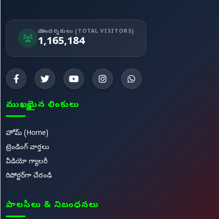
మా సందర్శకులు (TOTAL VISITORS)
1,165,184
ముఖ్యమైన లింకులు
హోమ్ (Home)
ట్రెండింగ్ వార్తలు
వీడియో గ్యాలరీ
రిపోర్టర్‌గా చేరండి
పాలసీలు & నిబంధనలు