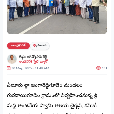
ప్రాంతీయ
వార్తలు
(STATE)
తెలంగాణ
ఆంధ్రప్రదేశ్
/
ఆంధ్రప్రదేశ్
ఏలూరు
ప్రధాన
గడ్డం జగన్మోహన్ రెడ్డి
విభాగాలు
ఆంధ్రప్రదేశ్ స్టేట్ బ్యూరో
(MAIN)
30 May, 2026 - 11:40 AM
151
వినోదం
భక్తి
ఏలూరు జిల్లా జంగారెడ్డిగూడెం మండలం
గురవాయిగూడెం గ్రామంలో నిర్వహించనున్న శ్రీ
క్రీడలు
మద్ది ఆంజనేయ స్వామి ఆలయ చైర్మన్, కమిటీ
జాతీయం