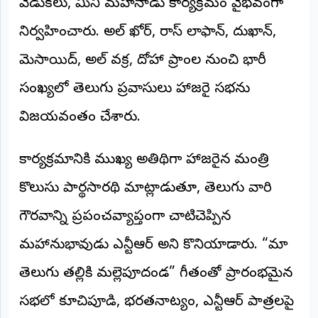
వేడుకలు, మినీ మహానాడు కార్యక్రమం వైభవంగా
అంతర్జాతీయం
నిర్వహించారు. అల్ ఖోర్, రాస్ లాఫాన్, దుఖాన్,
ఆర్టీఐ
మెసాయిద్, అల్ వక్ర, దోహా ప్రాంతాల నుంచి భారీ
సంఖ్యలో తెలుగు ప్రవాసులు హాజరై సభను
రిపోర్టర్స్
డెస్క్
విజయవంతం చేశారు.
(REPORTERS
DESK)
మా
కార్యక్రమానికి ముఖ్య అతిథిగా హాజరైన మంత్రి
రిపోర్టర్లు
కొలుసు పార్థసారథి మాట్లాడుతూ, తెలుగు వారి
రిపోర్టర్‌గా
గౌరవాన్ని ప్రపంచవ్యాప్తంగా చాటిచెప్పిన
చేరండి
మహానుభావుడు ఎన్టీఆర్ అని కొనియాడారు. “మా
లాగిన్
(Login)
తెలుగు తల్లికి మల్లెపూదండ” గీతంతో ప్రారంభమైన
సభలో కూచిపూడి, భరతనాట్యం, ఎన్టీఆర్ పాత్రలపై