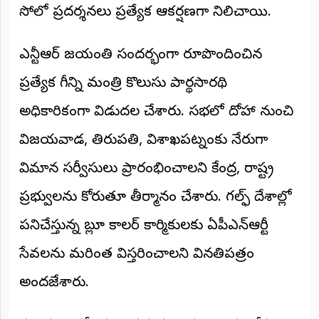
©
సోలో ప్రదర్శనలు ప్రత్యేక ఆకర్షణగా నిలిచాయి.
2026
NTODAY
ఎన్టీఆర్ జయంతి సందర్భంగా రూపొందించిన
NEWS
ప్రతి
క్షణం
ప్రత్యేక గీతాన్ని మంత్రి కొలుసు పార్థసారథి
-
ప్రజల
అధికారికంగా విడుదల చేశారు. సభలో దోహా నుంచి
పక్షం
విజయవాడ, తిరుపతి, విశాఖపట్నంకు నేరుగా
విమాన సర్వీసులు ప్రారంభించాలని కేంద్ర, రాష్ట్ర
ప్రభుత్వాలను కోరుతూ తీర్మానం చేశారు. గల్ఫ్ దేశాల్లో
పనిచేస్తున్న బ్లూ కాలర్ కార్మికులకు ఏపీఎన్‌ఆర్టీ
సేవలను మరింత విస్తరించాలని వినతిపత్రం
అందజేశారు.