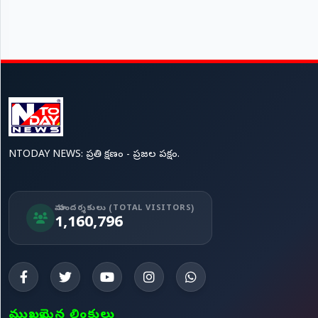
NTODAY NEWS: ప్రతి క్షణం - ప్రజల పక్షం.
మా సందర్శకులు (TOTAL VISITORS)
1,160,796
ముఖ్యమైన లింకులు