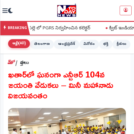
NTODAY
×
NEWS
్లె లో PGRS నిర్వహించిన కలెక్టర్
●
క్విట్ ఇండియా ఉద్యమ స్ఫూర్తి
BREAKING
హోమ్
(Home)
అన్నీ (All)
తెలంగాణ
ఆంధ్రప్రదేశ్
వినోదం
భక్తి
క్రీడలు
LIVE
హోమ్
వార్తలు
STREAMING
ఖతార్‌లో ఘనంగా ఎన్టీఆర్ 104వ
లైవ్
జయంతి వేడుకలు – మినీ మహానాడు
టీవీ
(Live
విజయవంతం
TV)
లైవ్
రేడియో
(Live
Radio)