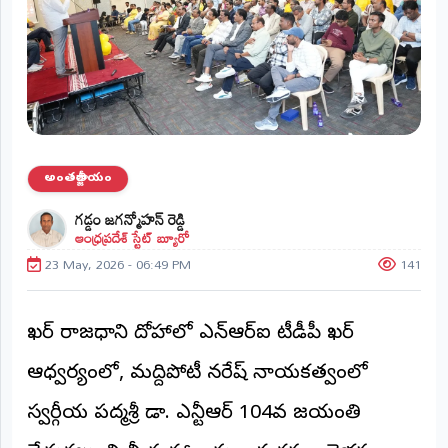
ప్రాంతీయ
వార్తలు
(STATE)
తెలంగాణ
ఆంధ్రప్రదేశ్
అంతర్జాతీయం
ప్రధాన
గడ్డం జగన్మోహన్ రెడ్డి
విభాగాలు
ఆంధ్రప్రదేశ్ స్టేట్ బ్యూరో
(MAIN)
23 May, 2026 - 06:49 PM
141
వినోదం
భక్తి
ఖతార్ రాజధాని దోహాలో ఎన్‌ఆర్‌ఐ టీడీపీ ఖతార్
ఆధ్వర్యంలో, మద్దిపోటీ నరేష్ నాయకత్వంలో
క్రీడలు
స్వర్గీయ పద్మశ్రీ డా. ఎన్టీఆర్ 104వ జయంతి
జాతీయం