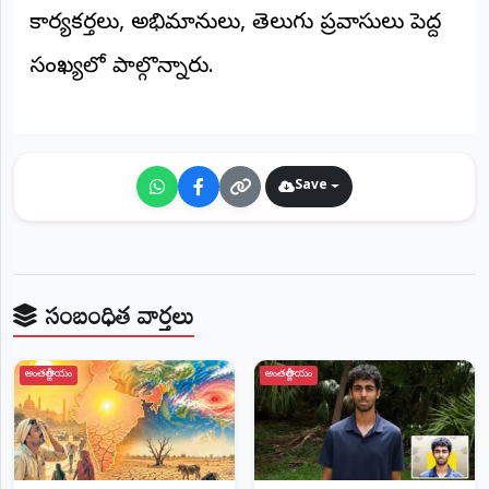
కార్యకర్తలు, అభిమానులు, తెలుగు ప్రవాసులు పెద్ద
సంఖ్యలో పాల్గొన్నారు.
Save
సంబంధిత వార్తలు
అంతర్జాతీయం
అంతర్జాతీయం