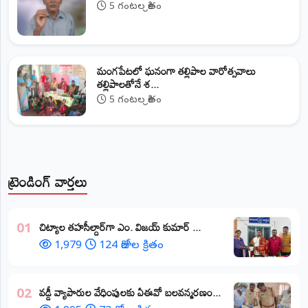
5 గంటల క్రితం
మంగపేటలో ఘనంగా తల్లిపాల వారోత్సవాలు
తల్లిపాలతోనే శ...
5 గంటల క్రితం
ట్రెండింగ్ వార్తలు
​చిట్యాల తహసీల్దార్‌గా ఎం. విజయ్ కుమార్ ...
01
1,979
124 రోజుల క్రితం
వడ్డీ వ్యాపారుల వేధింపులకు ఏఈవో బలవన్మరణం...
02