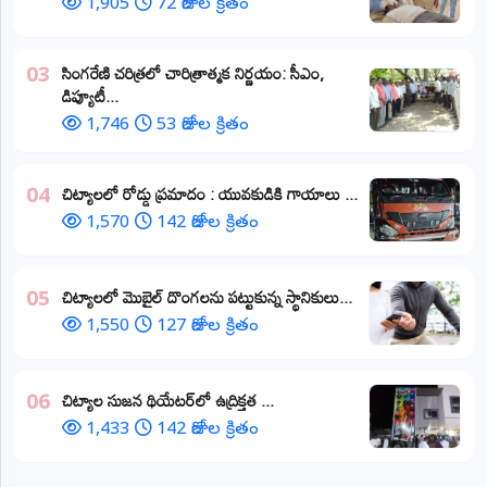
1,905
72 రోజుల క్రితం
​సింగరేణి చరిత్రలో చారిత్రాత్మక నిర్ణయం: సీఎం,
03
డిప్యూటీ...
1,746
53 రోజుల క్రితం
చిట్యాలలో రోడ్డు ప్రమాదం : యువకుడికి గాయాలు ​...
04
1,570
142 రోజుల క్రితం
చిట్యాలలో మొబైల్ దొంగలను పట్టుకున్న స్థానికులు...
05
1,550
127 రోజుల క్రితం
చిట్యాల సుజన థియేటర్‌లో ఉద్రిక్తత ...
06
1,433
142 రోజుల క్రితం