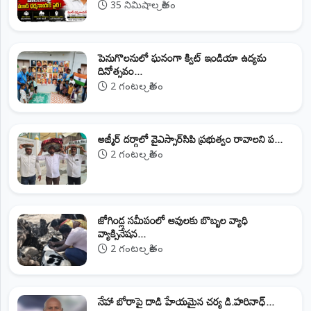
35 నిమిషాల క్రితం
పెనుగొలనులో ఘనంగా క్విట్ ఇండియా ఉద్యమ
దినోత్సవం...
2 గంటల క్రితం
అజ్మీర్ దర్గాలో వైఎస్సార్‌సిపి ప్రభుత్వం రావాలని ప...
2 గంటల క్రితం
జోగిండ్ల సమీపంలో ఆవులకు బొబ్బల వ్యాధి
వ్యాక్సినేషన...
2 గంటల క్రితం
నేహా బోరాపై దాడి హేయమైన చర్య డి.హరినాధ్...