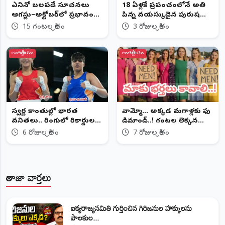
ఎల్‌నినో బలపడే సూచనలు
18 ఏళ్లకే ప్రపంచంలోనే అతి
ఆగస్టు–అక్టోబర్‌లో ప్రభావం
పిన్న వయస్కుడైన పురుష
పెరిగే అవకాశం
ప్రొఫెసర్
15 గంటల క్రితం
3 రోజుల క్రితం
అంతర్జాతీయం
అంతర్జాతీయం
స్వర్ణ కాంతుల్లో భారత
వామ్మో... అక్కడ మగాళ్లకు ఫుల్
వనితలు.. రింగులో రికార్డుల
డిమాండ్..! గంటల లెక్కన
వర్షం!
'భర్తలు' బుకింగ్.. అసలు
6 రోజుల క్రితం
7 రోజుల క్రితం
విషయం ఇదే..!
తాజా వార్తలు
ఐక్యరాజ్యసమితి గుర్తించిన గిరిజనుల హక్కులను
పాలకుల...