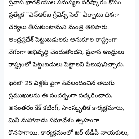
ప్రవాస భారతీయుల సమస్యల పరిష్కారం కోసం
ప్రత్యేక “ఎన్‌ఆర్‌ఐ గ్రీవెన్స్ సెల్” ఏర్పాటు దిశగా
చర్యలు తీసుకుంటామని మంత్రి తెలిపారు.
ఆంధ్రప్రదేశ్ పెట్టుబడులకు అనుకూల రాష్ట్రంగా
వేగంగా అభివృద్ధి చెందుతోందని, ప్రవాస ఆంధ్రులు
రాష్ట్రంలో పెట్టుబడులు పెట్టాలని పిలుపునిచ్చారు.
ఖతార్‌లో 25 ఏళ్లకు పైగా సేవలందించిన తెలుగు
ప్రముఖులను ఈ సందర్భంగా సత్కరించారు.
అనంతరం కేక్ కటింగ్, సాంస్కృతిక కార్యక్రమాలు,
మినీ మహానాడు సమావేశం ఉత్సాహంగా
కొనసాగాయి. కార్యక్రమంలో ఖతార్ టీడీపీ నాయకులు,