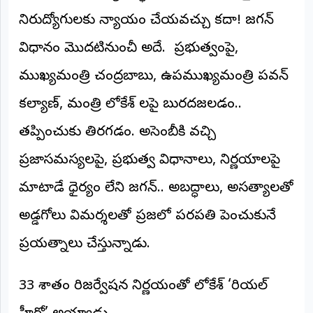
నిరుద్యోగులకు న్యాయం చేయవచ్చు కదా! జగన్
విధానం మొదటినుంచీ అదే. ప్రభుత్వంపై,
ముఖ్యమంత్రి చంద్రబాబు, ఉపముఖ్యమంత్రి పవన్
కల్యాణ్, మంత్రి లోకేశ్ లపై బురదజల్లడం..
తప్పించుకు తిరగడం. అసెంబ్లీకి వచ్చి
ప్రజాసమస్యలపై, ప్రభుత్వ విధానాలు, నిర్ణయాలపై
మాట్లాడే ధైర్యం లేని జగన్.. అబద్ధాలు, అసత్యాలతో
అడ్డగోలు విమర్శలతో ప్రజల్లో పరపతి పెంచుకునే
ప్రయత్నాలు చేస్తున్నాడు.
33 శాతం రిజర్వేషన్ల నిర్ణయంతో లోకేశ్ ‘రియల్