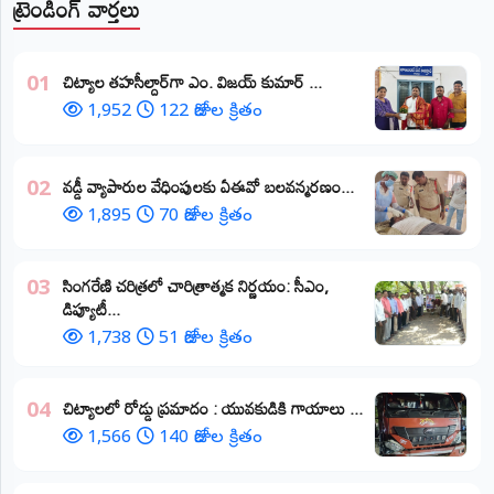
ట్రెండింగ్ వార్తలు
​చిట్యాల తహసీల్దార్‌గా ఎం. విజయ్ కుమార్ ...
01
1,952
122 రోజుల క్రితం
వడ్డీ వ్యాపారుల వేధింపులకు ఏఈవో బలవన్మరణం...
02
1,895
70 రోజుల క్రితం
​సింగరేణి చరిత్రలో చారిత్రాత్మక నిర్ణయం: సీఎం,
03
డిప్యూటీ...
1,738
51 రోజుల క్రితం
చిట్యాలలో రోడ్డు ప్రమాదం : యువకుడికి గాయాలు ​...
04
1,566
140 రోజుల క్రితం