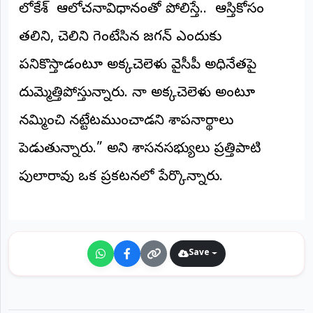
లోకేశ్ ఆలోచనావిధానంతో పోలిస్తే.. ఆస్తికోసం
తల్లిని, చెల్లిని గెంటేసిన జగన్ ఎందుకు
పనికొస్తాడంటూ అక్కచెల్లెళ్లు వైసీపీ అధినేతపై
దుమ్మెత్తిపోస్తున్నారు. నా అక్కచెల్లెళ్లు అంటూ
నమ్మించి నట్టేటముంచాడని శాపనార్థాలు
పెడుతున్నారు.” అని శాసనసభ్యులు ప్రత్తిపాటి
పుల్లారావు ఒక ప్రకటనలో పేర్కొన్నారు.
Save