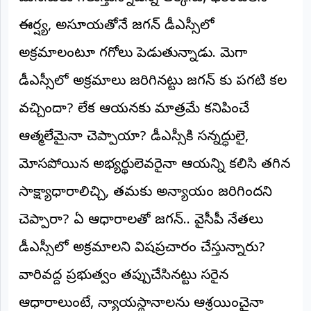
ఈర్ష్య, అసూయతోనే జగన్ డీఎస్సీలో
అక్రమాలంటూ గగ్లోలు పెడుతున్నాడు. మెగా
డీఎస్సీలో అక్రమాలు జరిగినట్టు జగన్ కు పగటి కల
వచ్చిందా? లేక ఆయనకు మాత్రమే కనిపించే
ఆత్మలేమైనా చెప్పాయా? డీఎస్సీకి సన్నద్ధులై,
మోసపోయిన అభ్యర్థులెవరైనా ఆయన్ని కలిసి తగిన
సాక్ష్యాధారాలిచ్చి, తమకు అన్యాయం జరిగిందని
చెప్పారా? ఏ ఆధారాలతో జగన్.. వైసీపీ నేతలు
డీఎస్సీలో అక్రమాలని విషప్రచారం చేస్తున్నారు?
వారివద్ద ప్రభుత్వం తప్పుచేసినట్టు సరైన
ఆధారాలుంటే, న్యాయస్థానాలను ఆశ్రయించైనా