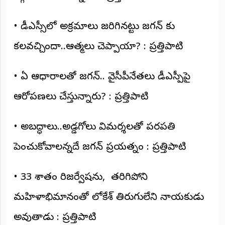
అంతర్జాతీయం
• డీఎస్సీలో అక్రమాలు జరిగినట్టు జగన్ కు
ఆర్టీఐ
కలవచ్చిందా..ఆత్మలు చెప్పాయా? : ప్రత్తిపాటి
రిపోర్టర్స్
• ఏ ఆధారాలతో జగన్.. వైసీపీనేతలు డీఎస్పీపై
డెస్క్
(REPORTERS
DESK)
ఆరోపణలు చేస్తున్నారు? : ప్రత్తిపాటి
మా
రిపోర్టర్లు
• అబద్ధాలు..అడ్డగోలు విమర్శలతో పరపతి
రిపోర్టర్‌గా
పెంచుకోవాలన్నదే జగన్ ప్రయత్నం : ప్రత్తిపాటి
చేరండి
• 33 శాతం రిజర్వేషన్లు, తరిగిపోని
లాగిన్
(Login)
మహిళాభిమానంతో లోకేశ్ తిరుగులేని నాయకుడు
అవుతాడు : ప్రత్తిపాటి