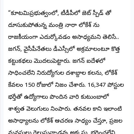
©
2026
“కూటమిప్రభుత్వంలో, టీడీపీలో జెట్ స్పీడ్ తో
NTODAY
NEWS
దూసుకుపోతున్న మంత్రి నారా లోకేశ్ ను
ప్రతి
క్షణం
రాజకీయంగా ఎదుర్కోవడం అసాధ్యమని తెలిసే..
-
ప్రజల
పక్షం
జగన్, వైసీపీనేతలు డీఎస్సీలో అక్రమాలంటూ కొత్త
కట్టుకథలు మొదలుపెట్టారు. జగన్ ఐదేళ్లలో
సాధించలేని నిరుద్యోగుల దశాబ్దాల కలను, లోకేశ్
కేవలం 150 రోజుల్లో నిజం చేశారు. 16,347 పోస్టుల
భర్తీతో ఉద్యోగాలు పొందిన వారి కుటుంబాల్లో
శాశ్వత వెలుగులు నింపారు. తనవల్ల కాని ఇలాంటి
అసాధ్యాలను లోకేశ్ ఆచరణ సాధ్యం చేస్తూ, ప్రజల
మనసులు గెలుస్తున్నాడన్న అక్కసు, భరించలేని