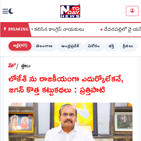
NTODAY
×
NEWS
ా కలిసిన కాంగ్రెస్ నాయకులు
●
దేవరపల్లిలో వై యస్ జగన్ పొగాకు రైత
BREAKING
హోమ్
(Home)
అన్నీ (All)
తెలంగాణ
ఆంధ్రప్రదేశ్
వినోదం
భక్తి
క్రీడలు
LIVE
హోమ్
వార్తలు
STREAMING
లోకేశ్ ను రాజకీయంగా ఎదుర్కోలేకనే,
లైవ్
జగన్ కొత్త కట్టుకథలు : ప్రత్తిపాటి
టీవీ
(Live
TV)
లైవ్
రేడియో
(Live
Radio)