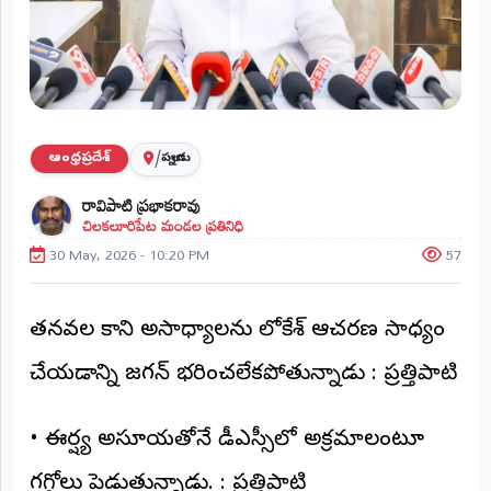
ప్రాంతీయ
వార్తలు
(STATE)
తెలంగాణ
/
ఆంధ్రప్రదేశ్
పల్నాడు
ఆంధ్రప్రదేశ్
రావిపాటి ప్రభాకరావు
చిలకలూరిపేట మండల ప్రతినిధి
ప్రధాన
విభాగాలు
30 May, 2026 - 10:20 PM
57
(MAIN)
వినోదం
తనవల్ల కాని అసాధ్యాలను లోకేశ్ ఆచరణ సాధ్యం
భక్తి
చేయడాన్ని జగన్ భరించలేకపోతున్నాడు : ప్రత్తిపాటి
క్రీడలు
• ఈర్ష్య అసూయతోనే డీఎస్సీలో అక్రమాలంటూ
జాతీయం
గగ్గోలు పెడుతున్నాడు. : ప్రత్తిపాటి