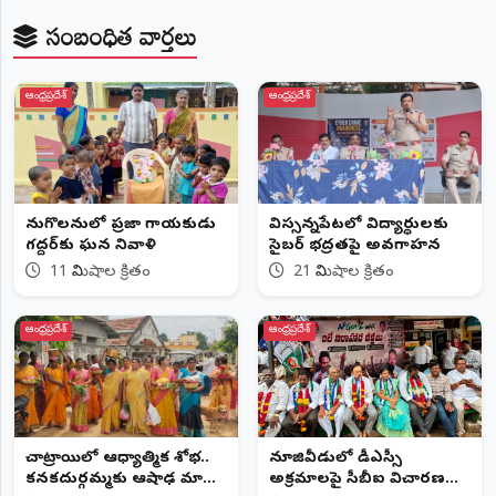
సంబంధిత వార్తలు
ఆంధ్రప్రదేశ్
ఆంధ్రప్రదేశ్
పెనుగొలనులో ప్రజా గాయకుడు
విస్సన్నపేటలో విద్యార్థులకు
గద్దర్‌కు ఘన నివాళి
సైబర్ భద్రతపై అవగాహన
11 నిమిషాల క్రితం
21 నిమిషాల క్రితం
ఆంధ్రప్రదేశ్
ఆంధ్రప్రదేశ్
చాట్రాయిలో ఆధ్యాత్మిక శోభ..
నూజివీడులో డీఎస్సీ
కనకదుర్గమ్మకు ఆషాఢ మాస
అక్రమాలపై సీబీఐ విచారణ