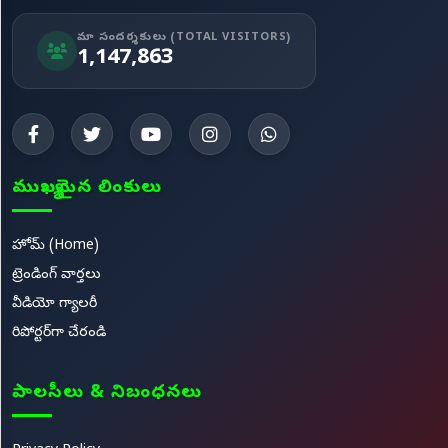
మా సందర్శకులు (TOTAL VISITORS)
1,147,863
ముఖ్యమైన లింకులు
హోమ్ (Home)
ట్రెండింగ్ వార్తలు
వీడియో గ్యాలరీ
రిపోర్టర్‌గా చేరండి
పాలసీలు & నిబంధనలు