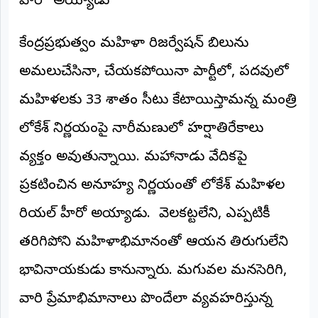
హీరో’ అయ్యాడు
కేంద్రప్రభుత్వం మహిళా రిజర్వేషన్ బిల్లును
అమలుచేసినా, చేయకపోయినా పార్టీలో, పదవుల్లో
మహిళలకు 33 శాతం సీట్లు కేటాయిస్తామన్న మంత్రి
లోకేశ్ నిర్ణయంపై నారీమణుల్లో హర్షాతిరేకాలు
వ్యక్తం అవుతున్నాయి. మహానాడు వేదికపై
ప్రకటించిన అనూహ్య నిర్ణయంతో లోకేశ్ మహిళల
రియల్ హీరో అయ్యాడు. వెలకట్టలేని, ఎప్పటికీ
తరిగిపోని మహిళాభిమానంతో ఆయన తిరుగులేని
భావినాయకుడు కానున్నారు. మగువల మనసెరిగి,
వారి ప్రేమాభిమానాలు పొందేలా వ్యవహరిస్తున్న