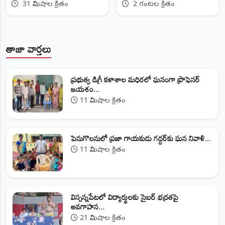
సారె సమర్పణ
కోరుతూ వైఎస్సార్ కాంగ్రెస్ పార్టీ
31 నిమిషాల క్రితం
2 గంటల క్రితం
రిలే నిరాహార దీక్షలు
తాజా వార్తలు
ప్రభుత్వ డిగ్రీ కళాశాల మధిరలో ఘనంగా ప్రొఫెసర్
జయశం...
11 నిమిషాల క్రితం
పెనుగొలనులో ప్రజా గాయకుడు గద్దర్‌కు ఘన నివాళి...
11 నిమిషాల క్రితం
విస్సన్నపేటలో విద్యార్థులకు సైబర్ భద్రతపై
అవగాహన...
21 నిమిషాల క్రితం