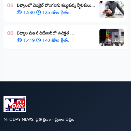
చిట్యాలలో మొబైల్ దొంగలను పట్టుకున్న స్థానికులు...
05
1,530
125 రోజుల క్రితం
చిట్యాల సుజన థియేటర్‌లో ఉద్రిక్తత ...
06
1,419
140 రోజుల క్రితం
NTODAY NEWS: ప్రతి క్షణం - ప్రజల పక్షం.