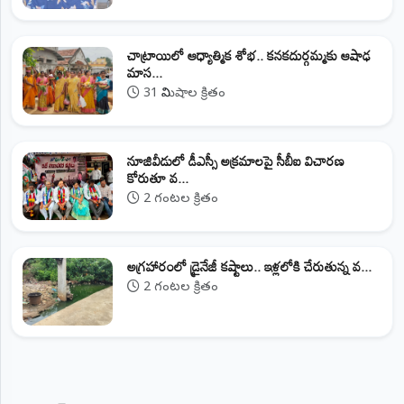
చాట్రాయిలో ఆధ్యాత్మిక శోభ.. కనకదుర్గమ్మకు ఆషాఢ
మాస...
31 నిమిషాల క్రితం
నూజివీడులో డీఎస్సీ అక్రమాలపై సీబీఐ విచారణ
కోరుతూ వ...
2 గంటల క్రితం
అగ్రహారంలో డ్రైనేజీ కష్టాలు.. ఇళ్లలోకి చేరుతున్న వ...
2 గంటల క్రితం