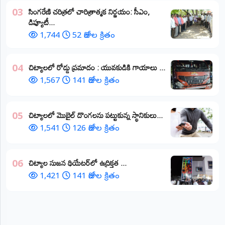
​సింగరేణి చరిత్రలో చారిత్రాత్మక నిర్ణయం: సీఎం,
03
డిప్యూటీ...
1,744
52 రోజుల క్రితం
చిట్యాలలో రోడ్డు ప్రమాదం : యువకుడికి గాయాలు ​...
04
1,567
141 రోజుల క్రితం
చిట్యాలలో మొబైల్ దొంగలను పట్టుకున్న స్థానికులు...
05
1,541
126 రోజుల క్రితం
చిట్యాల సుజన థియేటర్‌లో ఉద్రిక్తత ...
06
1,421
141 రోజుల క్రితం