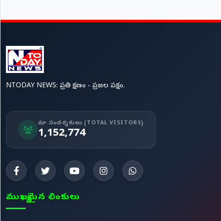
NTODAY NEWS: ప్రతి క్షణం - ప్రజల పక్షం.
మా సందర్శకులు (TOTAL VISITORS)
1,152,774
ముఖ్యమైన లింకులు