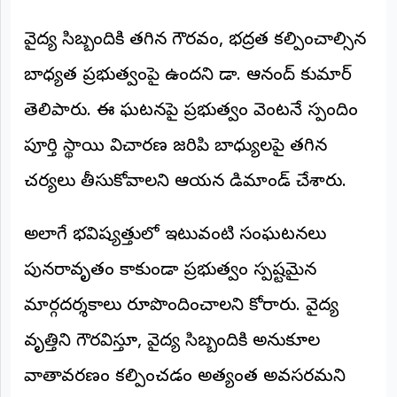
©
2026
వైద్య సిబ్బందికి తగిన గౌరవం, భద్రత కల్పించాల్సిన
NTODAY
NEWS
బాధ్యత ప్రభుత్వంపై ఉందని డా. ఆనంద్ కుమార్
ప్రతి
క్షణం
తెలిపారు. ఈ ఘటనపై ప్రభుత్వం వెంటనే స్పందించి
-
ప్రజల
పక్షం
పూర్తి స్థాయి విచారణ జరిపి బాధ్యులపై తగిన
చర్యలు తీసుకోవాలని ఆయన డిమాండ్ చేశారు.
అలాగే భవిష్యత్తులో ఇటువంటి సంఘటనలు
పునరావృతం కాకుండా ప్రభుత్వం స్పష్టమైన
మార్గదర్శకాలు రూపొందించాలని కోరారు. వైద్య
వృత్తిని గౌరవిస్తూ, వైద్య సిబ్బందికి అనుకూల
వాతావరణం కల్పించడం అత్యంత అవసరమని