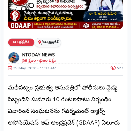
ప్రాంతీయ
వార్తలు
(STATE)
తెలంగాణ
/
ఆంధ్రప్రదేశ్
ఆంధ్రప్రదేశ్
ఆంధ్రప్రదేశ్
NTODAY NEWS
ప్రతి క్షణం - ప్రజల పక్షం
ప్రధాన
విభాగాలు
29 May, 2026 - 11:17 AM
527
(MAIN)
వినోదం
మచిలీపట్నం ప్రభుత్వ ఆసుపత్రిలో పోలీసులు వైద్య
భక్తి
సిబ్బందిని సుమారు 10 గంటలపాటు నిర్బంధించి
క్రీడలు
విచారించిన సంఘటనను గవర్నమెంట్ డాక్టర్స్
అసోసియేషన్ ఆఫ్ ఆంధ్రప్రదేశ్ (GDAAP) ఏలూరు
జాతీయం