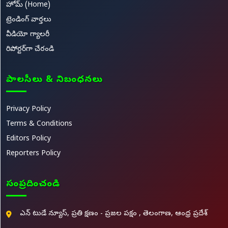
హోమ్ (Home)
ట్రెండింగ్ వార్తలు
వీడియో గ్యాలరీ
రిపోర్టర్‌గా చేరండి
పాలసీలు & నిబంధనలు
Privacy Policy
Terms & Conditions
Editors Policy
Reporters Policy
సంప్రదించండి
ఎన్ టుడే న్యూస్, ప్రతి క్షణం - ప్రజల పక్షం , తెలంగాణ, ఆంధ్ర ప్రదేశ్