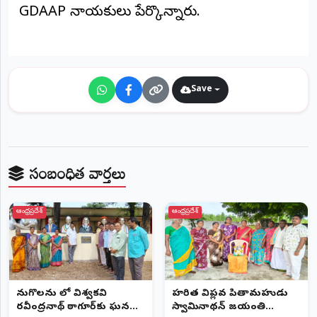
GDAAP నాయకులు పేర్కొన్నారు.
Save
సంబంధిత వార్తలు
ఆంధ్రప్రదేశ్
ఆంధ్రప్రదేశ్
పెనుగొలను లో విశ్వకవి
హరిత విప్లవ పితామహుడు
రవీంద్రనాథ్ ఠాగూర్‌కు ఘన
స్వామినాథన్ జయంతి