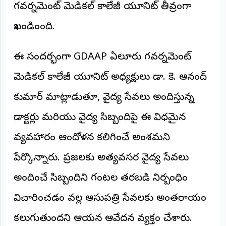
గవర్నమెంట్ మెడికల్ కాలేజీ యూనిట్ తీవ్రంగా
అంతర్జాతీయం
ఖండించింది.
ఆర్టీఐ
ఈ సందర్భంగా GDAAP ఏలూరు గవర్నమెంట్
రిపోర్టర్స్
మెడికల్ కాలేజీ యూనిట్ అధ్యక్షులు డా. కె. ఆనంద్
డెస్క్
(REPORTERS
DESK)
కుమార్ మాట్లాడుతూ, వైద్య సేవలు అందిస్తున్న
మా
డాక్టర్లు మరియు వైద్య సిబ్బందిపై ఈ విధమైన
రిపోర్టర్లు
వ్యవహారం ఆందోళన కలిగించే అంశమని
రిపోర్టర్‌గా
చేరండి
పేర్కొన్నారు. ప్రజలకు అత్యవసర వైద్య సేవలు
అందించే సిబ్బందిని గంటల తరబడి నిర్బంధించి
లాగిన్
(Login)
విచారించడం వల్ల ఆసుపత్రి సేవలకు అంతరాయం
కలుగుతుందని ఆయన ఆవేదన వ్యక్తం చేశారు.