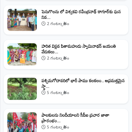
పెనుగొలను లో విశ్వకవి రవీంద్రనాథ్ ఠాగూర్‌కు ఘన
నివ...
2 గంటల క్రితం
హరిత విప్లవ పితామహుడు స్వామినాథన్ జయంతి
వేడుకలు...
2 గంటల క్రితం
పశ్చిమగోదావరిలో భారీ పాము కలకలం.. అప్రమత్తమైన
స్థా...
5 గంటల క్రితం
పాలకులను నిలదీయాలని సీపీఐ ప్రచార జాతా
ప్రారంభం...
5 గంటల క్రితం