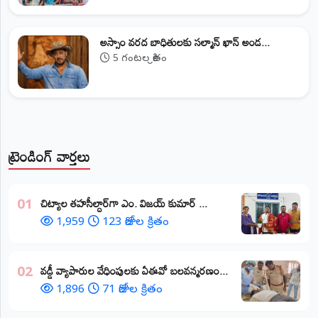
అస్సాం వరద బాధితులకు సల్మాన్ ఖాన్ అండ...
5 గంటల క్రితం
ట్రెండింగ్ వార్తలు
​చిట్యాల తహసీల్దార్‌గా ఎం. విజయ్ కుమార్ ...
01
1,959
123 రోజుల క్రితం
వడ్డీ వ్యాపారుల వేధింపులకు ఏఈవో బలవన్మరణం...
02
1,896
71 రోజుల క్రితం