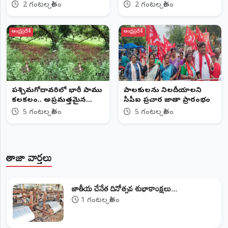
నివాళి
వేడుకలు
2 గంటల క్రితం
2 గంటల క్రితం
ఆంధ్రప్రదేశ్
ఆంధ్రప్రదేశ్
పశ్చిమగోదావరిలో భారీ పాము
పాలకులను నిలదీయాలని
కలకలం.. అప్రమత్తమైన
సీపీఐ ప్రచార జాతా ప్రారంభం
స్థానికులు
5 గంటల క్రితం
5 గంటల క్రితం
తాజా వార్తలు
జాతీయ చేనేత దినోత్సవ శుభాకాంక్షలు...
1 గంటల క్రితం