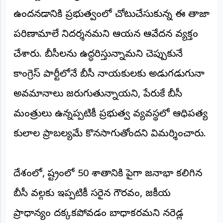
©
ఉందనడానికి ప్రభుత్వంలో చోటుచేసుకున్న ఈ తాజా
2026
NTODAY
పరిణామాలే నిదర్శనమని ఆయన ఆవేదన వ్యక్తం
NEWS
ప్రతి
చేశారు. బీసీలను ఉద్ధరిస్తున్నామని చెప్పుకునే
క్షణం
-
ప్రజల
కాంగ్రెస్ పార్టీలోనే బీసీ నాయకులకు అడుగడుగునా
పక్షం
అవమానాలు జరుగుతున్నాయని, పేరుకే బీసీ
మంత్రులు ఉన్నప్పటికీ ప్రభుత్వ వ్యవస్థలో ఆధిపత్య
కులాల ప్రాబల్యమే కొనసాగుతోందని విమర్శించారు.
​దేశంలో, రాష్ట్రంలో 50 శాతానికి పైగా జనాభా కలిగిన
బీసీ వర్గాలకు ఇప్పటికీ సరైన గౌరవం, రాజకీయ
ప్రాధాన్యం దక్కకపోవడం బాధాకరమని నరెడ్ల