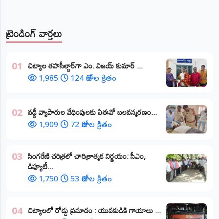
ట్రెండింగ్ వార్తలు
​చిట్యాల తహసీల్దార్‌గా ఎం. విజయ్ కుమార్ ...
01
1,985
124 రోజుల క్రితం
వడ్డీ వ్యాపారుల వేధింపులకు ఏఈవో బలవన్మరణం...
02
1,909
72 రోజుల క్రితం
​సింగరేణి చరిత్రలో చారిత్రాత్మక నిర్ణయం: సీఎం,
03
డిప్యూటీ...
1,750
53 రోజుల క్రితం
చిట్యాలలో రోడ్డు ప్రమాదం : యువకుడికి గాయాలు ​...
04