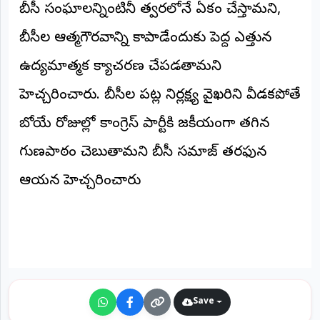
బీసీ సంఘాలన్నింటినీ త్వరలోనే ఏకం చేస్తామని,
బీసీల ఆత్మగౌరవాన్ని కాపాడేందుకు పెద్ద ఎత్తున
ఉద్యమాత్మక కార్యాచరణ చేపడతామని
హెచ్చరించారు. బీసీల పట్ల నిర్లక్ష్య వైఖరిని వీడకపోతే
రాబోయే రోజుల్లో కాంగ్రెస్ పార్టీకి రాజకీయంగా తగిన
గుణపాఠం చెబుతామని బీసీ సమాజ్ తరఫున
ఆయన హెచ్చరించారు
Save