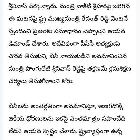
శ్రీనివాస్ పేర్కొన్నారు. మంత్రి వాకిటి శ్రీహరిపై జరిగిన
ఈ ఘటనపై రాష్ట్ర ముఖ్యమంత్రి రేవంత్ రెడ్డి వెంటనే
స్పందించి ప్రజలకు సమాధానం చెప్పాలని ఆయన
డిమాండ్ చేశారు. అదేవిధంగా పీసీసీ అధ్యక్షుడు
చొరవ తీసుకుని, బీసీ నాయకుడిని అవమానించిన
మంత్రి పొంగులేటి శ్రీనివాస్ రెడ్డిపై తక్షణమే క్రమశిక్షణ
చర్యలు తీసుకోవాలని కోరారు.
​బీసీలను అంతర్గతంగా అవమానిస్తూ, అణగదొక్కే
రాజకీయ ధోరణులను ఇకపై ఎంతమాత్రం సహించేది
లేదని ఆయన స్పష్టం చేశారు. రాష్ట్రవ్యాప్తంగా ఉన్న