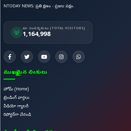
NTODAY NEWS: ప్రతి క్షణం - ప్రజల పక్షం.
మా సందర్శకులు (TOTAL VISITORS)
1,164,998
ముఖ్యమైన లింకులు
హోమ్ (Home)
ట్రెండింగ్ వార్తలు
వీడియో గ్యాలరీ
రిపోర్టర్‌గా చేరండి