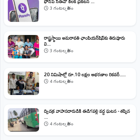
ఫోన్‌పే సీఈవో కీలక ప్రకటన ...
3 గంటల క్రితం
రాష్ట్రస్థాయి అమరావతి ఛాంపియన్‌షిప్‌కు తిరువూరు
వి...
3 గంటల క్రితం
20 నిమిషాల్లో రూ.10 లక్షల ఆభరణాల రికవరీ.....
4 గంటల క్రితం
ద్విచక్ర వాహనదారుడికి ఈడిగపల్లి వద్ద ఘటన - తప్పిన
...
4 గంటల క్రితం