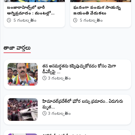
బంజారాహిల్స్‌లో భారీ
​ఘనంగా పండుగ సాయన్న
అగ్నిప్రమాదం : మంటల్లో
జయంతి వేడుకలు
కాలిపోయిన భారీగా మద్యం
5 గంటల క్రితం
5 గంటల క్రితం
బాటిళ్లు..
తాజా వార్తలు
తన అసమర్థతను కప్పిపుచ్చుకోవడం కోసం మెగా
డీఎస్సీపై ...
3 గంటల క్రితం
హిమాచల్‌ప్రదేశ్‌లో ఘోర బస్సు ప్రమాదం.. ఏడుగురు
మృత...
3 గంటల క్రితం