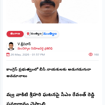
ప్రాంతీయ
వార్తలు
(STATE)
తెలంగాణ
/
/
మంచిర్యాల
తెలంగాణ
మంచిర్యాల
ఆంధ్రప్రదేశ్
V శ్రీనివాస్
మంచిర్యాల నియోజవర్గ ప్రతినిధి
ప్రధాన
విభాగాలు
26 May, 2026 - 01:57 PM
160
(MAIN)
వినోదం
కాంగ్రెస్ ప్రభుత్వంలో బీసీ నాయకులకు అడుగడుగునా
అవమానాలు
భక్తి
క్రీడలు
మంత్రి వాకిటి శ్రీహరి ఘటనపై సీఎం రేవంత్ రెడ్డి
జాతీయం
సమాధానం చెప్పాలి