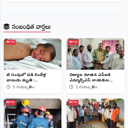
సంబంధిత వార్తలు
తెలంగాణ
తెలంగాణ
నీటి సంపులో పడి రెండేళ్ల
చిట్యాల నూతన ఎస్ఐకి
బాలుడు మృతి :
ఎమ్మార్పీఎస్ నాయకుల
చెరువుగట్టులో విషాదం
శుభాకాంక్షలు
5 గంటల క్రితం
5 గంటల క్రితం
తెలంగాణ
తెలంగాణ