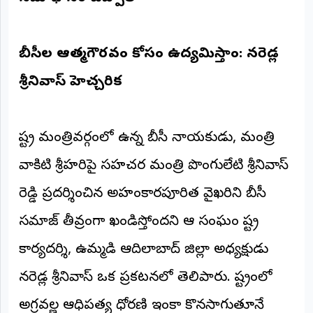
అంతర్జాతీయం
బీసీల ఆత్మగౌరవం కోసం ఉద్యమిస్తాం: నరెడ్ల
ఆర్టీఐ
శ్రీనివాస్ హెచ్చరిక
రిపోర్టర్స్
డెస్క్
(REPORTERS
DESK)
​రాష్ట్ర మంత్రివర్గంలో ఉన్న బీసీ నాయకుడు, మంత్రి
మా
వాకిటి శ్రీహరిపై సహచర మంత్రి పొంగులేటి శ్రీనివాస్
రిపోర్టర్లు
రెడ్డి ప్రదర్శించిన అహంకారపూరిత వైఖరిని బీసీ
రిపోర్టర్‌గా
చేరండి
సమాజ్ తీవ్రంగా ఖండిస్తోందని ఆ సంఘం రాష్ట్ర
కార్యదర్శి, ఉమ్మడి ఆదిలాబాద్ జిల్లా అధ్యక్షుడు
లాగిన్
(Login)
నరెడ్ల శ్రీనివాస్ ఒక ప్రకటనలో తెలిపారు. రాష్ట్రంలో
అగ్రవర్ణాల ఆధిపత్య ధోరణి ఇంకా కొనసాగుతూనే