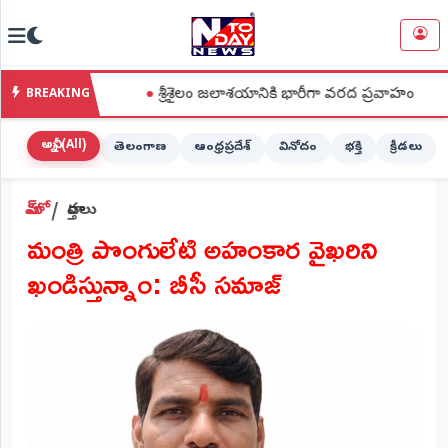
NTODAY
×
NEWS
దీక్ష
●
శ్రీశైలం జలాశయానికి భారీగా వరద ప్రవాహం
●
ఐక్యరా
BREAKING
హోమ్
(Home)
అన్నీ (All)
తెలంగాణ
ఆంధ్రప్రదేశ్
వినోదం
భక్తి
క్రీడలు
LIVE
హోమ్
వార్తలు
STREAMING
మంత్రి పొంగులేటి అహంకార వైఖరిని
లైవ్
ఖండిస్తున్నాం: బీసీ సమాజ్
టీవీ
(Live
TV)
లైవ్
రేడియో
(Live
Radio)