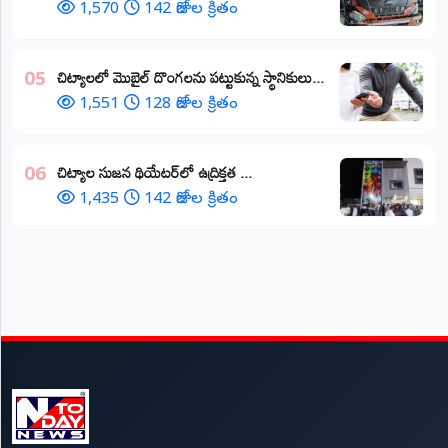
1,570
142 రోజుల క్రితం
చిట్యాలలో మొబైల్ దొంగలను పట్టుకున్న స్థానికులు...
05
1,551
128 రోజుల క్రితం
చిట్యాల సుజన థియేటర్‌లో ఉద్రిక్తత ...
06
1,435
142 రోజుల క్రితం