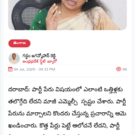
ప్రాంతీయ
వార్తలు
(STATE)
తెలంగాణ
తెలంగాణ
ఆంధ్రప్రదేశ్
గడ్డం జగన్మోహన్ రెడ్డి
ఆంధ్రప్రదేశ్ స్టేట్ బ్యూరో
ప్రధాన
విభాగాలు
04 Jul, 2026 - 09:33 PM
66
(MAIN)
వినోదం
హైదరాబాద్: పార్టీ పేరు విషయంలో ఎలాంటి ఒత్తిళ్లకు
భక్తి
తలొగ్గేది లేదని మాజీ ఎమ్మెల్సీ స్పష్టం చేశారు. పార్టీ
పేరును మార్చాలని కొందరు చేస్తున్న ప్రచారాన్ని ఆమె
క్రీడలు
ఖండించారు. కొత్త పేర్లు పెట్టే ఆలోచనే లేదని, పార్టీ
జాతీయం