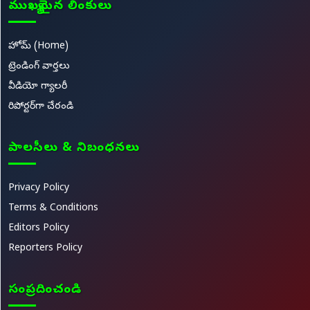
ముఖ్యమైన లింకులు
హోమ్ (Home)
ట్రెండింగ్ వార్తలు
వీడియో గ్యాలరీ
రిపోర్టర్‌గా చేరండి
పాలసీలు & నిబంధనలు
Privacy Policy
Terms & Conditions
Editors Policy
Reporters Policy
సంప్రదించండి