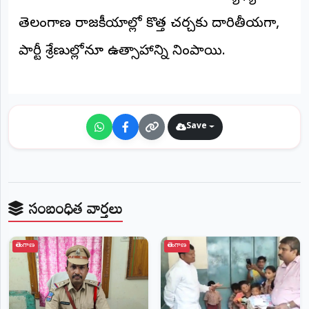
తెలంగాణ రాజకీయాల్లో కొత్త చర్చకు దారితీయగా,
పార్టీ శ్రేణుల్లోనూ ఉత్సాహాన్ని నింపాయి.
Save
సంబంధిత వార్తలు
తెలంగాణ
తెలంగాణ