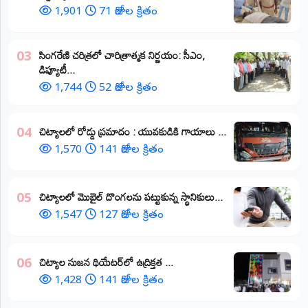
1,901
71 రోజుల క్రితం
​సింగరేణి చరిత్రలో చారిత్రాత్మక నిర్ణయం: సీఎం,
03
డిప్యూటీ...
1,744
52 రోజుల క్రితం
చిట్యాలలో రోడ్డు ప్రమాదం : యువకుడికి గాయాలు ​...
04
1,570
141 రోజుల క్రితం
చిట్యాలలో మొబైల్ దొంగలను పట్టుకున్న స్థానికులు...
05
1,547
127 రోజుల క్రితం
చిట్యాల సుజన థియేటర్‌లో ఉద్రిక్తత ...
06
1,428
141 రోజుల క్రితం