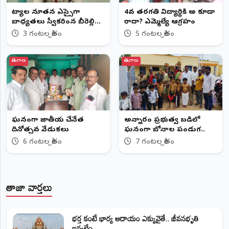
​చిట్యాల నూతన ఎస్సైగా
4వ తరగతి విద్యార్థికి అ కూడా
బాధ్యతలు స్వీకరించిన బీరెల్లి
రాదా? ఎమ్మెల్యే ఆగ్రహం
వెంకటరెడ్డి
3 గంటల క్రితం
5 గంటల క్రితం
తెలంగాణ
తెలంగాణ
ఘనంగా జాతీయ చేనేత
అన్నారం ప్రభుత్వ బడిలో
దినోత్సవ వేడుకలు
ఘనంగా బోనాల పండుగ..
6 గంటల క్రితం
7 గంటల క్రితం
తాజా వార్తలు
భర్త కంటే భార్య ఆదాయం ఎక్కువైతే.. జీవనభృతి
ఇవ్వలేం...