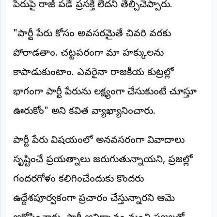
పేరుపై రాజీ పడే ప్రసక్తే లేదని తేల్చిచెప్పారు.
అంతర్జాతీయం
"పార్టీ పేరు కోసం అవసరమైతే చివరి వరకు
ఆర్టీఐ
పోరాడతాం. చట్టపరంగా మా హక్కులను
రిపోర్టర్స్
కాపాడుకుంటాం. ఎవరైనా రాజకీయ కుట్రల్లో
డెస్క్
(REPORTERS
DESK)
భాగంగా పార్టీ పేరును లక్ష్యంగా చేసుకుంటే చూస్తూ
మా
ఊరుకోం" అని కవిత వ్యాఖ్యానించారు.
రిపోర్టర్లు
పార్టీ పేరు విషయంలో అనవసరంగా వివాదాలు
రిపోర్టర్‌గా
చేరండి
సృష్టించే ప్రయత్నాలు జరుగుతున్నాయని, ప్రజల్లో
లాగిన్
గందరగోళం కలిగించేందుకు కొందరు
(Login)
ఉద్దేశపూర్వకంగా ప్రచారం చేస్తున్నారని ఆమె