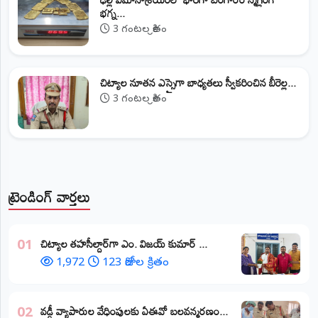
భగ్న...
3 గంటల క్రితం
​చిట్యాల నూతన ఎస్సైగా బాధ్యతలు స్వీకరించిన బీరెల్ల...
3 గంటల క్రితం
ట్రెండింగ్ వార్తలు
​చిట్యాల తహసీల్దార్‌గా ఎం. విజయ్ కుమార్ ...
01
1,972
123 రోజుల క్రితం
వడ్డీ వ్యాపారుల వేధింపులకు ఏఈవో బలవన్మరణం...
02