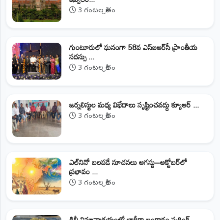
3 గంటల క్రితం
గుంటూరులో ఘనంగా 58వ ఎస్‌ఐఆర్‌సీ ప్రాంతీయ
సదస్సు ...
3 గంటల క్రితం
జర్నలిస్టుల మధ్య విభేదాలు సృష్టించవద్దు క్యూఆర్‌ ...
3 గంటల క్రితం
ఎల్‌నినో బలపడే సూచనలు ఆగస్టు–అక్టోబర్‌లో
ప్రభావం ...
3 గంటల క్రితం
ఢిల్లీ విమానాశ్రయంలో భారీగా బంగారం స్మగ్లింగ్