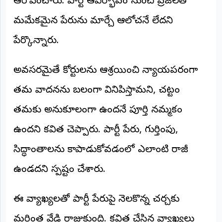
ఆరోపించారు. పార్టీ ఆవిర్భావం నుంచి ప్రజలతో
©
2026
మమేకమైన పేరును మార్చే ఆలోచనే లేదని
NTODAY
NEWS
పేర్కొన్నారు.
ప్రతి
క్షణం
-
అవసరమైతే కోర్టులను ఆశ్రయించి న్యాయపరంగా
ప్రజల
పక్షం
తమ వాదనను బలంగా వినిపిస్తామని, చట్టం
తమకు అనుకూలంగా ఉందనే పూర్తి నమ్మకం
ఉందని కవిత చెప్పారు. పార్టీ పేరు, గుర్తింపు,
సిద్ధాంతాలను కాపాడుకోవడంలో ఎలాంటి రాజీ
ఉండదని స్పష్టం చేశారు.
ఈ వ్యాఖ్యలతో పార్టీ పేరుపై నెలకొన్న చర్చకు
మరింత వేడి రాజుకుంది. కవిత చేసిన వ్యాఖ్యలు