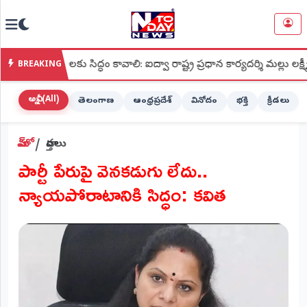
NTODAY
×
NEWS
కు సిద్ధం కావాలి: ఐద్వా రాష్ట్ర ప్రధాన కార్యదర్శి మల్లు లక్ష్మీ
●
శ
BREAKING
హోమ్
(Home)
అన్నీ (All)
తెలంగాణ
ఆంధ్రప్రదేశ్
వినోదం
భక్తి
క్రీడలు
LIVE
హోమ్
వార్తలు
STREAMING
పార్టీ పేరుపై వెనకడుగు లేదు..
లైవ్
న్యాయపోరాటానికి సిద్ధం: కవిత
టీవీ
(Live
TV)
లైవ్
రేడియో
(Live
Radio)