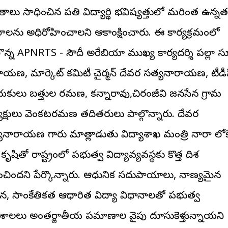
ాలు సాధించిన ప్రతి విద్యార్థి భవిష్యత్తులో మరింత ఉన్నత
రాలను అధిరోహించాలని ఆకాంక్షించారు. ఈ కార్యక్రమంలో
్గొన్న APNRTS - సౌదీ అరేబియా ముఖ్య కార్యదర్శి పల్లా స
ాయణ, మార్కెట్ కమిటీ చైర్మన్ దేవర సత్యనారాయణ, టీడీ
కులు బత్తుల రమణ, కన్నారావు,చిరంజీవి జనసేన గ్రామ
యక్షులు వెంకటరమణ తదితరులు పాల్గొన్నారు. దేవర
యనారాయణ గారు మాత్లాడుతు విద్యాశాఖ మంత్రి నారా లోక
 కృషితో రాష్ట్రంలో ప్రభుత్వ విద్యావ్యవస్థకు కొత్త దిశ
ంచిందని పేర్కొన్నారు. ఆధునిక సదుపాయాలు, నాణ్యమైన
న, సాంకేతికత ఆధారిత విద్యా విధానాలతో ప్రభుత్వ
శాలలు అంతర్జాతీయ ప్రమాణాల వైపు దూసుకెళ్తున్నాయని