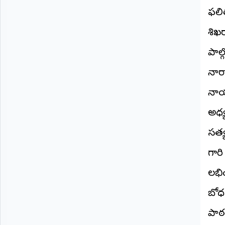
©
ఫలిత
2026
NTODAY
శిఖ
NEWS
ప్రతి
పాల
క్షణం
-
ప్రజల
నార
పక్షం
నాయ
అధ్
సత్
గారి
లభి
బోధ
పాఠ