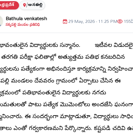
్రప్రదేశ్
/
అనకాపల్లి
Bathula venkatesh
29 May, 2026 - 11:25 PM
155
వ
నక్కపల్లి మండల ప్రతినిధి
తిభావంతులైన విద్యార్థులకు సన్మానం. ఇటీవల విడుదల
 తరగతి పరీక్షా ఫలితాల్లో అత్యుత్తమ ప్రతిభ కనబరిచిన
యార్థులను ప్రత్యేకంగా అభినందిస్తూ కార్యక్రమాన్ని నిర్వహించ
కపల్లి మండలం దేవవరం గ్రామంలో ఏర్పాటు చేసిన ఈ
యక్రమంలో ప్రతిభావంతులైన విద్యార్థులకు నగదు
మతులతో పాటు ప్రత్యేక మొమెంటోలు అందజేసి ఘనంగ
మానించారు. ఈ సందర్భంగా మాట్లాడుతూ, విద్యార్థులు సాధి
తాలు ఎంతో గర్వకారణమని పేర్కొన్నారు. కష్టపడి చదివి ఉ