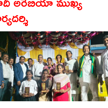
ౌదీ అరేబియా ముఖ్య
ర్యదర్శి