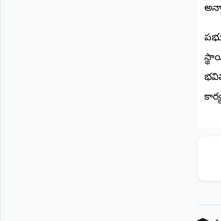
అన్న
ప్రభ
స్థ
భవిష
కార్