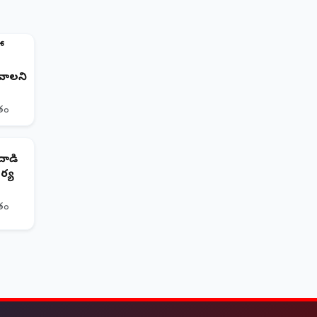
ో
ావాలని
ితం
దాడి
ర్య
ితం