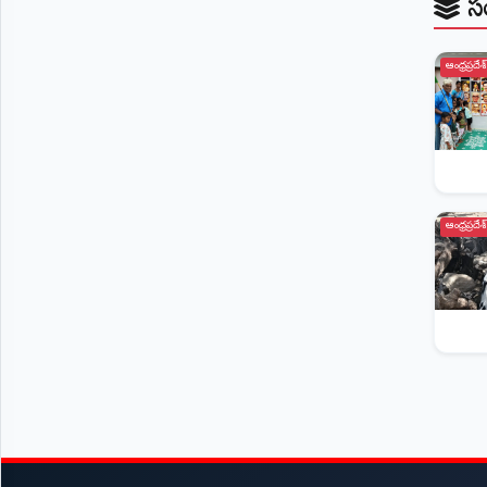
స
ఆంధ్రప్రదేశ్
ఆంధ్రప్రదేశ్