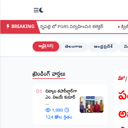
NTODAY
×
NEWS
BREAKING
నపల్లె లో PGRS నిర్వహించిన కలెక్టర్
●
క్విట్ ఇండియా ఉద్యమ స్ఫూర
హోమ్
(Home)
అన్నీ (All)
తెలంగాణ
ఆంధ్రప్రదేశ్
వ
LIVE
STREAMING
ట్రెండింగ్ వార్తలు
లైవ్
టీవీ
హోమ్
ప
(Live
​చిట్యాల తహసీల్దార్‌గా
TV)
01
ఎం. విజయ్ కుమార్
అ
...
లైవ్
రేడియో
1,980
(Live
124 రోజుల క్రితం
Radio)