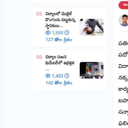
ఆంధ
అంతర్జాతీయం
చిట్యాలలో మొబైల్
05
దొంగలను పట్టుకున్న
ఆర్టీఐ
స్థానికులు...
1,550
రిపోర్టర్స్
127 రోజుల క్రితం
డెస్క్
ప్ర
(REPORTERS
DESK)
పదో
చిట్యాల సుజన
06
థియేటర్‌లో ఉద్రిక్తత
మా
విద్
...
రిపోర్టర్లు
1,433
నక్
రిపోర్టర్‌గా
142 రోజుల క్రితం
చేరండి
కార్
బహు
లాగిన్
(Login)
సన్
ఫలి