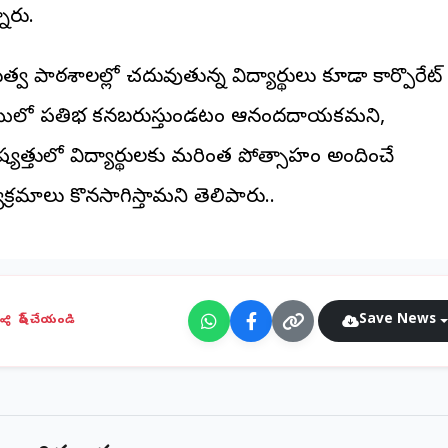
ారు.
ుత్వ పాఠశాలల్లో చదువుతున్న విద్యార్థులు కూడా కార్పొరేట్
ాయిలో ప్రతిభ కనబరుస్తుండటం ఆనందదాయకమని,
్యత్తులో విద్యార్థులకు మరింత ప్రోత్సాహం అందించే
యక్రమాలు కొనసాగిస్తామని తెలిపారు..
Save News
షేర్ చేయండి