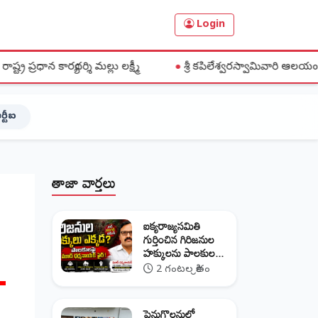
Login
మల్లు లక్ష్మీ
●
శ్రీ కపిలేశ్వరస్వామివారి ఆలయంలో భక్తిశ్రద్ధల మధ్
ర్టీఐ
తాజా వార్తలు
ఐక్యరాజ్యసమితి
గుర్తించిన గిరిజనుల
హక్కులను పాలకుల...
-
2 గంటల క్రితం
పెనుగొలనులో