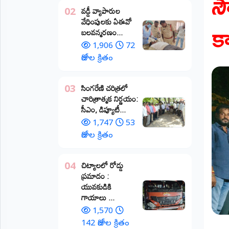
స
వడ్డీ వ్యాపారుల
02
ప్రాంతీయ
కా
వేధింపులకు ఏఈవో
వార్తలు
బలవన్మరణం...
(STATE)
1,906
72
తెలంగాణ
రోజుల క్రితం
ఆంధ్రప్రదేశ్
​సింగరేణి చరిత్రలో
03
చారిత్రాత్మక నిర్ణయం:
ప్రధాన
సీఎం, డిప్యూటీ...
విభాగాలు
(MAIN)
1,747
53
రోజుల క్రితం
వినోదం
చిట్యాలలో రోడ్డు
04
భక్తి
ప్రమాదం :
యువకుడికి
క్రీడలు
గాయాలు ​...
1,570
జాతీయం
142 రోజుల క్రితం