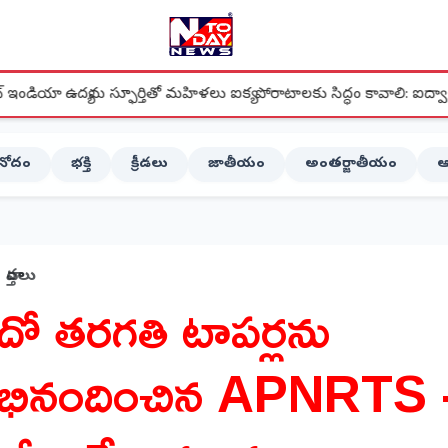
్తితో మహిళలు ఐక్య పోరాటాలకు సిద్ధం కావాలి: ఐద్వా రాష్ట్ర ప్రధాన కార్యదర్శి 
ినోదం
భక్తి
క్రీడలు
జాతీయం
అంతర్జాతీయం
ఆ
వార్తలు
దో తరగతి టాపర్లను
భినందించిన APNRTS 