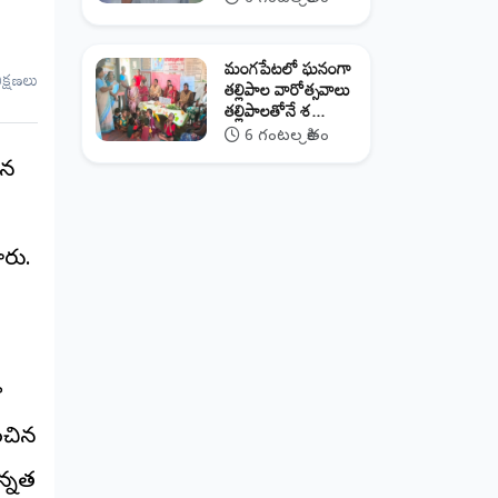
మంగపేటలో ఘనంగా
ీక్షణలు
తల్లిపాల వారోత్సవాలు
తల్లిపాలతోనే శ...
6 గంటల క్రితం
ైన
ారు.
ా
ంచిన
న్నత