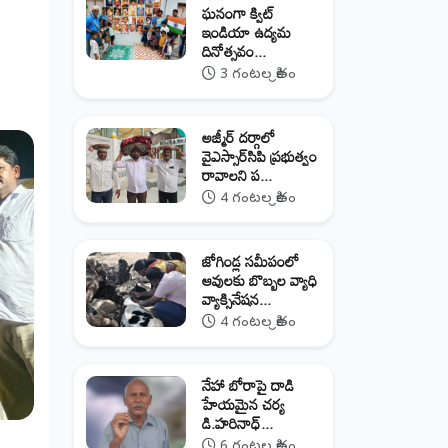
ఘనంగా క్విట్
ఇండియా ఉద్యమ
దినోత్సవం...
3 గంటల క్రితం
అజ్మీర్ దర్గాలో
వైఎస్సార్‌సిపి ప్రభుత్వం
రావాలని ప...
4 గంటల క్రితం
జోగిండ్ల సమీపంలో
ఆవులకు బొబ్బల వ్యాధి
వ్యాక్సినేషన...
4 గంటల క్రితం
నేహా బోరాపై దాడి
హేయమైన చర్య
డి.హరినాధ్...
6 గంటల క్రితం