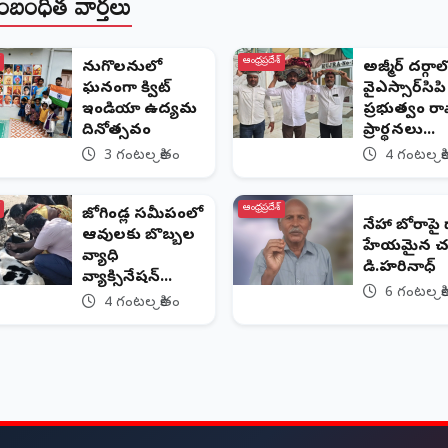
ంబంధిత వార్తలు
ఆంధ్రప్రదేశ్
పెనుగొలనులో
అజ్మీర్ దర్గాల
ఘనంగా క్విట్
వైఎస్సార్‌సిపి
ఇండియా ఉద్యమ
ప్రభుత్వం ర
దినోత్సవం
ప్రార్థనలు...
3 గంటల క్రితం
4 గంటల క్ర
ఆంధ్రప్రదేశ్
జోగిండ్ల సమీపంలో
నేహా బోరాపై 
ఆవులకు బొబ్బల
హేయమైన చ
వ్యాధి
డి.హరినాధ్
వ్యాక్సినేషన్...
6 గంటల క్ర
4 గంటల క్రితం