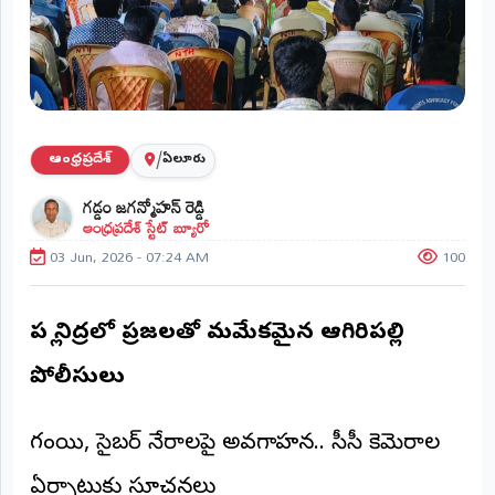
ప్రాంతీయ
వార్తలు
(STATE)
తెలంగాణ
/
ఆంధ్రప్రదేశ్
ఏలూరు
ఆంధ్రప్రదేశ్
గడ్డం జగన్మోహన్ రెడ్డి
ఆంధ్రప్రదేశ్ స్టేట్ బ్యూరో
ప్రధాన
విభాగాలు
03 Jun, 2026 - 07:24 AM
100
(MAIN)
వినోదం
పల్లె నిద్రలో ప్రజలతో మమేకమైన ఆగిరిపల్లి
భక్తి
పోలీసులు
క్రీడలు
గంజాయి, సైబర్ నేరాలపై అవగాహన.. సీసీ కెమెరాల
జాతీయం
ఏర్పాటుకు సూచనలు