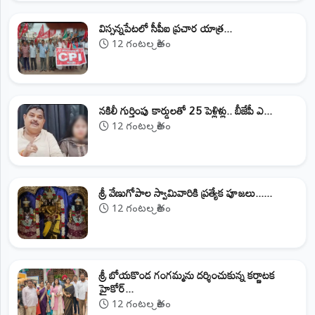
విస్సన్నపేటలో సీపీఐ ప్రచార యాత్ర...
12 గంటల క్రితం
నకిలీ గుర్తింపు కార్డులతో 25 పెళ్లిళ్లు.. బీజేపీ ఎ...
12 గంటల క్రితం
శ్రీ వేణుగోపాల స్వామివారికి ప్రత్యేక పూజలు......
12 గంటల క్రితం
శ్రీ బోయకొండ గంగమ్మను దర్శించుకున్న కర్ణాటక
హైకోర్...
12 గంటల క్రితం