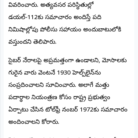
వివరించారు. అత్యవసర పరిస్థితుల్లో
డయల్-112కు సమాచారం అందిస్తే పది
నిమిషాల్లోపు పోలీసు సహాయం అందుబాటులోకి
వస్తుందని తెలిపారు.
సైబర్ నేరాలపై అప్రమత్తంగా ఉండాలని, మోసాలకు
గురైన వారు వెంటనే 1930 హెల్ప్‌లైన్‌ను
సంప్రదించాలని సూచించారు. అలాగే మత్తు
పదార్థాల నియంత్రణ కోసం రాష్ట్ర ప్రభుత్వం
ఏర్పాటు చేసిన టోల్‌ఫ్రీ నంబర్ 1972కు సమాచారం
అందించాలని కోరారు.