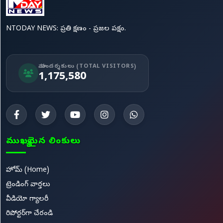
NTODAY NEWS: ప్రతి క్షణం - ప్రజల పక్షం.
మా సందర్శకులు (TOTAL VISITORS)
1,175,580
ముఖ్యమైన లింకులు
హోమ్ (Home)
ట్రెండింగ్ వార్తలు
వీడియో గ్యాలరీ
రిపోర్టర్‌గా చేరండి