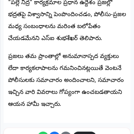
"పల్లె నిద్ర" కార్యక్రమాల ప్రధాన ఉద్దేశం ప్రజల్లో
భద్రతపై విశ్వాసాన్ని పెంపొందించడం, పోలీసు-ప్రజల
మధ్య సంబంధాలను మరింత బలోపేతం
చేయడమేనని ఎస్ఐ శుభశేఖర్ తెలిపారు.
ప్రజలు తమ ప్రాంతాల్లో అనుమానాస్పద వ్యక్తులు
లేదా కార్యకలాపాలను గమనించినట్లయితే వెంటనే
పోలీసులకు సమాచారం అందించాలని, సమాచారం
ఇచ్చిన వారి వివరాలు గోప్యంగా ఉంచబడతాయని
ఆయన హామీ ఇచ్చారు.