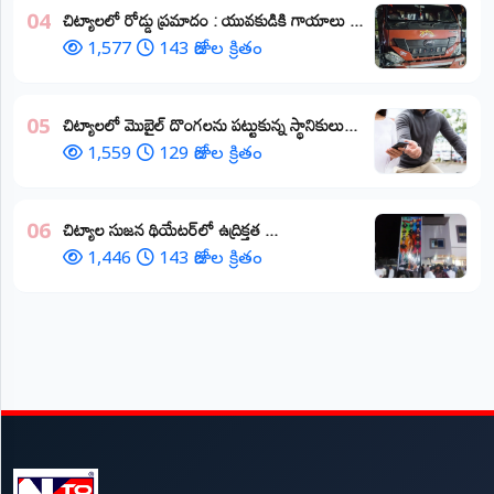
చిట్యాలలో రోడ్డు ప్రమాదం : యువకుడికి గాయాలు ​...
04
1,577
143 రోజుల క్రితం
చిట్యాలలో మొబైల్ దొంగలను పట్టుకున్న స్థానికులు...
05
1,559
129 రోజుల క్రితం
చిట్యాల సుజన థియేటర్‌లో ఉద్రిక్తత ...
06
1,446
143 రోజుల క్రితం