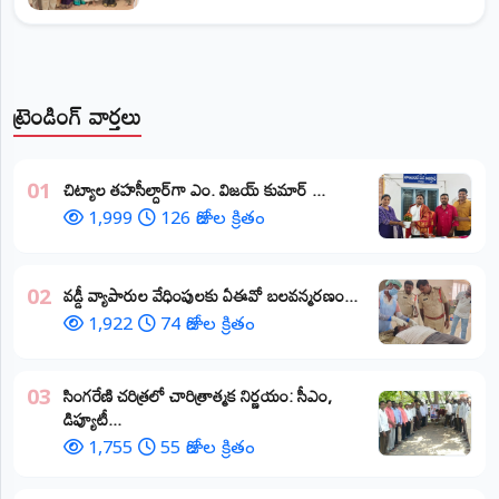
ట్రెండింగ్ వార్తలు
​చిట్యాల తహసీల్దార్‌గా ఎం. విజయ్ కుమార్ ...
01
1,999
126 రోజుల క్రితం
వడ్డీ వ్యాపారుల వేధింపులకు ఏఈవో బలవన్మరణం...
02
1,922
74 రోజుల క్రితం
​సింగరేణి చరిత్రలో చారిత్రాత్మక నిర్ణయం: సీఎం,
03
డిప్యూటీ...
1,755
55 రోజుల క్రితం