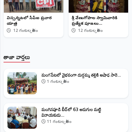
విస్సన్నపేటలో సీపీఐ ప్రచార
శ్రీ వేణుగోపాల స్వామివారికి
యాత్ర
ప్రత్యేక పూజలు...
12 గంటల క్రితం
12 గంటల క్రితం
తాజా వార్తలు
మంగపేటలో వైభవంగా దుర్గమ్మ తల్లికి ఆషాఢ సారె...
1 గంటల క్రితం
మంగినపూడి బీచ్‌లో 63 అడుగుల మట్టి
వినాయకుడు...
11 గంటల క్రితం