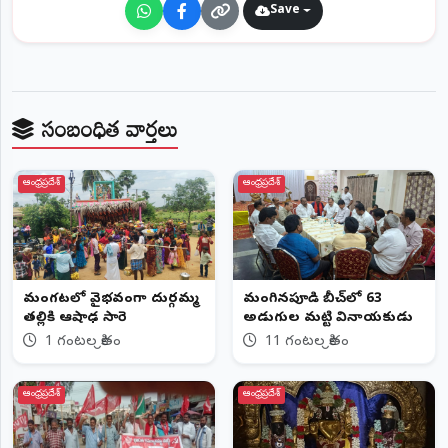
Save
సంబంధిత వార్తలు
ఆంధ్రప్రదేశ్
ఆంధ్రప్రదేశ్
మంగపేటలో వైభవంగా దుర్గమ్మ
మంగినపూడి బీచ్‌లో 63
తల్లికి ఆషాఢ సారె
అడుగుల మట్టి వినాయకుడు
1 గంటల క్రితం
11 గంటల క్రితం
ఆంధ్రప్రదేశ్
ఆంధ్రప్రదేశ్