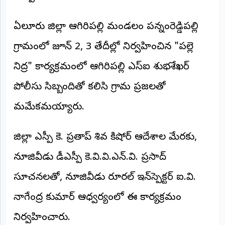
అంతర్జాతీయం
ఏలూరు జిల్లా ఆగిరిపల్లి మండలం పన్నంరెడ్డిపల్లి
ఆర్టీఐ
గ్రామంలో జూన్ 2, 3 తేదీల్లో నిర్వహించిన "పల్లె
నిద్ర" కార్యక్రమంలో ఆగిరిపల్లి ఎస్ఐ శుభశేఖర్
రిపోర్టర్స్
డెస్క్
(REPORTERS
పోలీసు సిబ్బందితో కలిసి గ్రామ ప్రజలతో
DESK)
మమేకమయ్యారు.
మా
రిపోర్టర్లు
జిల్లా ఎస్పీ కె. ప్రతాప్ శివ కిషోర్ ఆదేశాల మేరకు,
రిపోర్టర్‌గా
చేరండి
నూజివీడు డీఎస్పీ కె.వి.వి.ఎన్.వి. ప్రసాద్
సూచనలతో, నూజివీడు రూరల్ ఇన్‌స్పెక్టర్ ఐ.వి.
లాగిన్
(Login)
నాగేంద్ర కుమార్ ఆధ్వర్యంలో ఈ కార్యక్రమం
నిర్వహించారు.