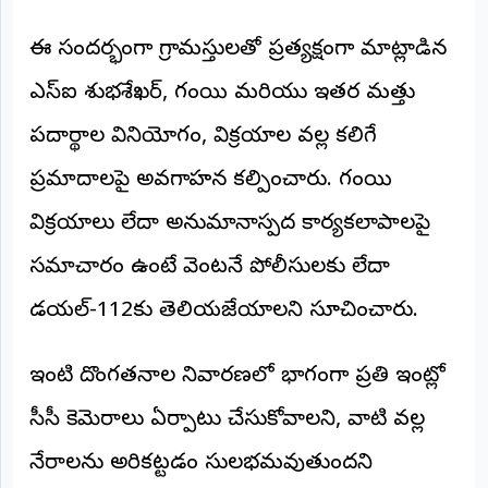
©
2026
ఈ సందర్భంగా గ్రామస్తులతో ప్రత్యక్షంగా మాట్లాడిన
NTODAY
NEWS
ఎస్ఐ శుభశేఖర్, గంజాయి మరియు ఇతర మత్తు
ప్రతి
క్షణం
పదార్థాల వినియోగం, విక్రయాల వల్ల కలిగే
-
ప్రజల
పక్షం
ప్రమాదాలపై అవగాహన కల్పించారు. గంజాయి
విక్రయాలు లేదా అనుమానాస్పద కార్యకలాపాలపై
సమాచారం ఉంటే వెంటనే పోలీసులకు లేదా
డయల్-112కు తెలియజేయాలని సూచించారు.
ఇంటి దొంగతనాల నివారణలో భాగంగా ప్రతి ఇంట్లో
సీసీ కెమెరాలు ఏర్పాటు చేసుకోవాలని, వాటి వల్ల
నేరాలను అరికట్టడం సులభమవుతుందని