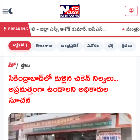
NTODAY
×
NEWS
ఉంచాలి – జిల్లా ఎస్పీ అశోక్ కుమార్, ఐపీఎస్....
●
మంత్రులను మర్యా
BREAKING
హోమ్
(Home)
అన్నీ (All)
తెలంగాణ
ఆంధ్రప్రదేశ్
వినోదం
భక్తి
క్రీడలు
LIVE
హోమ్
వార్తలు
STREAMING
సికింద్రాబాద్‌లో కుళ్లిన చికెన్ నిల్వలు..
లైవ్
అప్రమత్తంగా ఉండాలని అధికారుల
టీవీ
(Live
సూచన
TV)
లైవ్
రేడియో
(Live
Radio)