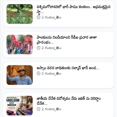
పశ్చిమగోదావరిలో భారీ పాము కలకలం.. అప్రమత్తమైన
స్థా...
2 గంటల క్రితం
పాలకులను నిలదీయాలని సీపీఐ ప్రచార జాతా
ప్రారంభం...
2 గంటల క్రితం
అస్సాం వరద బాధితులకు సల్మాన్ ఖాన్ అండ...
2 గంటల క్రితం
జాతీయ చేనేత దినోత్సవం నేడు ఇకత్ ను దరిద్దాం
చేనేత...
2 గంటల క్రితం