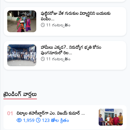
పుట్టినరోజు వేళ గురుకుల విద్యార్థినిని బయటకు
పంపిం...
11 గంటల క్రితం
హామీలు ఎక్కడ?.. నిరుద్యోగ భృతి కోసం
పుంగనూరులో రిల...
11 గంటల క్రితం
ట్రెండింగ్ వార్తలు
​చిట్యాల తహసీల్దార్‌గా ఎం. విజయ్ కుమార్ ...
01
1,959
123 రోజుల క్రితం