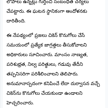
లోపాలు ఉన్నట్లు గుర్తించి సంబంధిత చర్యలు
అంతర్జాతీయం
చేపట్టారు. ఈ ఘటన స్థానికంగా ఆందోళనకు
ఆర్టీఐ
దారితీసింది.
రిపోర్టర్స్
ఈ నేపథ్యంలో ప్రజలు చికెన్ కొనుగోలు చేసే
డెస్క్
(REPORTERS
DESK)
సమయంలో ప్రత్యేక జాగ్రత్తలు తీసుకోవాలని
మా
అధికారులు సూచించారు. మాంసం నాణ్యత,
రిపోర్టర్లు
పరిశుభ్రత, నిల్వ పరిస్థితులు, గడువు తేదీని
రిపోర్టర్‌గా
తప్పనిసరిగా పరిశీలించాలని తెలిపారు.
చేరండి
అనుమానాస్పదంగా కనిపించే లేదా దుర్వాసన వచ్చే
లాగిన్
(Login)
చికెన్‌ను కొనుగోలు చేయకుండా ఉండాలని
హెచ్చరించారు.