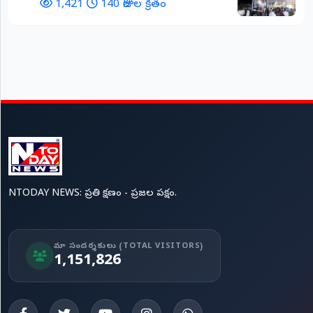
1,421
140 రోజుల క్రితం
NTODAY NEWS: ప్రతి క్షణం - ప్రజల పక్షం.
మా సందర్శకులు (TOTAL VISITORS)
1,151,826