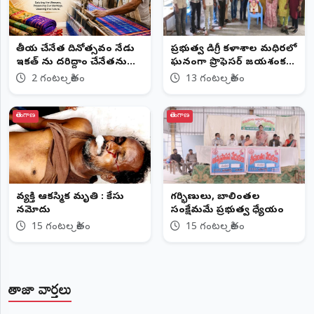
జాతీయ చేనేత దినోత్సవం నేడు
ప్రభుత్వ డిగ్రీ కళాశాల మధిరలో
ఇకత్ ను దరిద్దాం చేనేతను
ఘనంగా ప్రొఫెసర్ జయశంకర్
ఆదరిద్దాం
జయంతి వేడుకలు
2 గంటల క్రితం
13 గంటల క్రితం
తెలంగాణ
తెలంగాణ
వ్యక్తి ఆకస్మిక మృతి : కేసు
గర్భిణులు, బాలింతల
నమోదు
సంక్షేమమే ప్రభుత్వ ధ్యేయం
15 గంటల క్రితం
15 గంటల క్రితం
తాజా వార్తలు