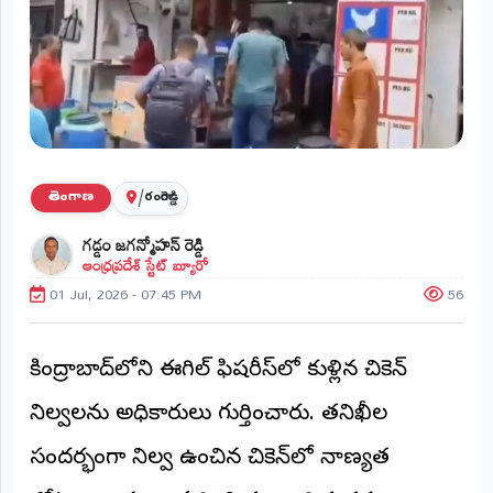
ప్రాంతీయ
వార్తలు
(STATE)
తెలంగాణ
ఆంధ్రప్రదేశ్
/
తెలంగాణ
రంగారెడ్డి
ప్రధాన
గడ్డం జగన్మోహన్ రెడ్డి
విభాగాలు
ఆంధ్రప్రదేశ్ స్టేట్ బ్యూరో
(MAIN)
01 Jul, 2026 - 07:45 PM
56
వినోదం
భక్తి
సికింద్రాబాద్‌లోని ఈగిల్ ఫిషరీస్‌లో కుళ్లిన చికెన్
నిల్వలను అధికారులు గుర్తించారు. తనిఖీల
క్రీడలు
సందర్భంగా నిల్వ ఉంచిన చికెన్‌లో నాణ్యత
జాతీయం