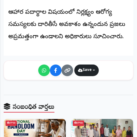
©
2026
ఆహార పదార్థాల విషయంలో నిర్లక్ష్యం ఆరోగ్య
NTODAY
NEWS
సమస్యలకు దారితీసే అవకాశం ఉన్నందున ప్రజలు
ప్రతి
క్షణం
అప్రమత్తంగా ఉండాలని అధికారులు సూచించారు.
-
ప్రజల
పక్షం
Save
సంబంధిత వార్తలు
తెలంగాణ
తెలంగాణ