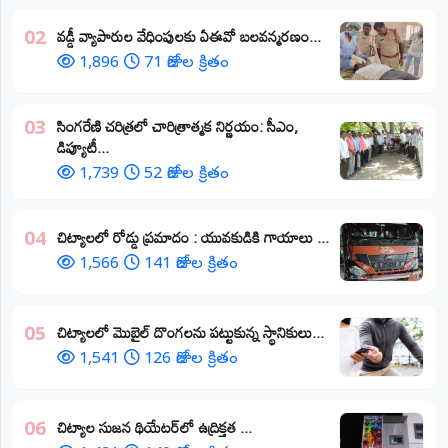
వడ్డీ వ్యాపారుల వేధింపులకు ఏఈవో బలవన్మరణం...
02
1,896
71 రోజుల క్రితం
​సింగరేణి చరిత్రలో చారిత్రాత్మక నిర్ణయం: సీఎం,
03
డిప్యూటీ...
1,739
52 రోజుల క్రితం
చిట్యాలలో రోడ్డు ప్రమాదం : యువకుడికి గాయాలు ​...
04
1,566
141 రోజుల క్రితం
చిట్యాలలో మొబైల్ దొంగలను పట్టుకున్న స్థానికులు...
05
1,541
126 రోజుల క్రితం
చిట్యాల సుజన థియేటర్‌లో ఉద్రిక్తత ...
06