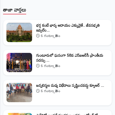
తాజా వార్తలు
భర్త కంటే భార్య ఆదాయం ఎక్కువైతే.. జీవనభృతి
ఇవ్వలేం...
6 గంటల క్రితం
గుంటూరులో ఘనంగా 58వ ఎస్‌ఐఆర్‌సీ ప్రాంతీయ
సదస్సు ...
6 గంటల క్రితం
జర్నలిస్టుల మధ్య విభేదాలు సృష్టించవద్దు క్యూఆర్‌ ...
6 గంటల క్రితం