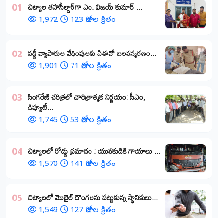
​చిట్యాల తహసీల్దార్‌గా ఎం. విజయ్ కుమార్ ...
01
1,972
123 రోజుల క్రితం
వడ్డీ వ్యాపారుల వేధింపులకు ఏఈవో బలవన్మరణం...
02
1,901
71 రోజుల క్రితం
​సింగరేణి చరిత్రలో చారిత్రాత్మక నిర్ణయం: సీఎం,
03
డిప్యూటీ...
1,745
53 రోజుల క్రితం
చిట్యాలలో రోడ్డు ప్రమాదం : యువకుడికి గాయాలు ​...
04
1,570
141 రోజుల క్రితం
చిట్యాలలో మొబైల్ దొంగలను పట్టుకున్న స్థానికులు...
05
1,549
127 రోజుల క్రితం