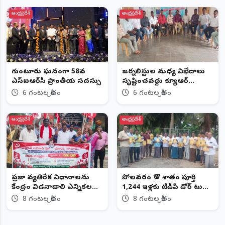
©
ఆంధ్రప్రదేశ్
ఆంధ్రప్రదేశ్
2026
NTODAY
NEWS
ప్రతి
క్షణం
-
ప్రజల
గుంటూరులో ఘనంగా 58వ
జర్నలిస్టుల మధ్య విభేదాలు
పక్షం
ఎస్‌ఐఆర్‌సీ ప్రాంతీయ సదస్సు
సృష్టించవద్దు క్యూఆర్‌
కోడ్,ప్రెస్‌ స్టిక్కర్ల పేరుతో
6 గంటల క్రితం
6 గంటల క్రితం
ఆంక్షలు సరికాదు
ఆంధ్రప్రదేశ్
ఆంధ్రప్రదేశ్
ప్రజా వ్యతిరేక విధానాలను
పోలవరంలో 💯 శాతం పూర్తి
కేంద్రం విడనాడాలి ఎన్నికల
1,244 ఇళ్లకు టీడీపీ డోర్‌ టు
హామీలను అమలు చేయాలని
డోర్‌ మరిడి వెంకటేశ్వర రావు
8 గంటల క్రితం
8 గంటల క్రితం
సీపీఐ డిమాండ్
(చిట్టిబాబు)