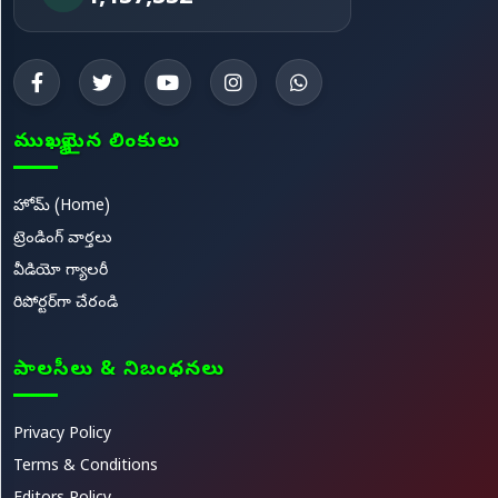
ముఖ్యమైన లింకులు
హోమ్ (Home)
ట్రెండింగ్ వార్తలు
వీడియో గ్యాలరీ
రిపోర్టర్‌గా చేరండి
పాలసీలు & నిబంధనలు
Privacy Policy
Terms & Conditions