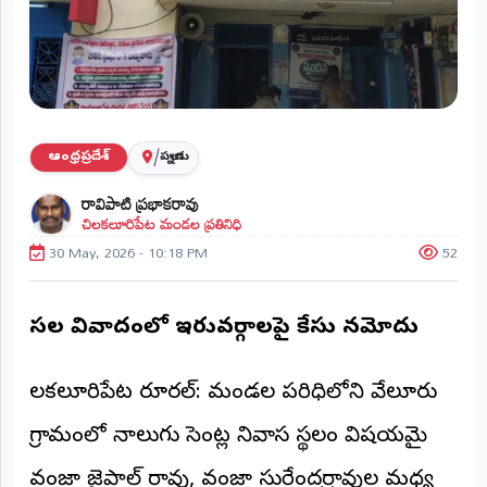
ప్రాంతీయ
వార్తలు
(STATE)
తెలంగాణ
/
ఆంధ్రప్రదేశ్
పల్నాడు
ఆంధ్రప్రదేశ్
రావిపాటి ప్రభాకరావు
చిలకలూరిపేట మండల ప్రతినిధి
ప్రధాన
విభాగాలు
30 May, 2026 - 10:18 PM
52
(MAIN)
వినోదం
స్థల వివాదంలో ఇరువర్గాలపై కేసు నమోదు
భక్తి
చిలకలూరిపేట రూరల్: మండల పరిధిలోని వేలూరు
క్రీడలు
గ్రామంలో నాలుగు సెంట్ల నివాస స్థలం విషయమై
జాతీయం
వంజా జైపాల్ రావు, వంజా సురేందర్రావుల మధ్య