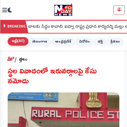
NTODAY
×
NEWS
ోరాటాలకు సిద్ధం కావాలి: ఐద్వా రాష్ట్ర ప్రధాన కార్యదర్శి మల్లు లక్ష్మీ
BREAKING
హోమ్
(Home)
అన్నీ (All)
తెలంగాణ
ఆంధ్రప్రదేశ్
వినోదం
భక్తి
క్రీడలు
LIVE
హోమ్
వార్తలు
STREAMING
స్థల వివాదంలో ఇరువర్గాలపై కేసు
లైవ్
నమోదు
టీవీ
(Live
TV)
లైవ్
రేడియో
(Live
Radio)