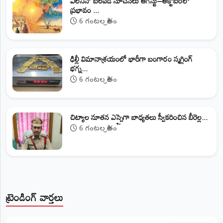
ఎల్‌నినో బలపడే సూచనలు ఆగస్టు–అక్టోబర్‌లో
ప్రభావం ...
6 గంటల క్రితం
ఢిల్లీ విమానాశ్రయంలో భారీగా బంగారం స్మగ్లింగ్
భగ్న...
6 గంటల క్రితం
​చిట్యాల నూతన ఎస్సైగా బాధ్యతలు స్వీకరించిన బీరెల్ల...
6 గంటల క్రితం
ట్రెండింగ్ వార్తలు