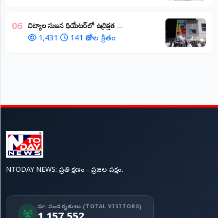
చిట్యాల సుజన థియేటర్‌లో ఉద్రిక్తత ...
06
1,431
141 రోజుల క్రితం
NTODAY NEWS: ప్రతి క్షణం - ప్రజల పక్షం.
మా సందర్శకులు (TOTAL VISITORS)
1,157,552