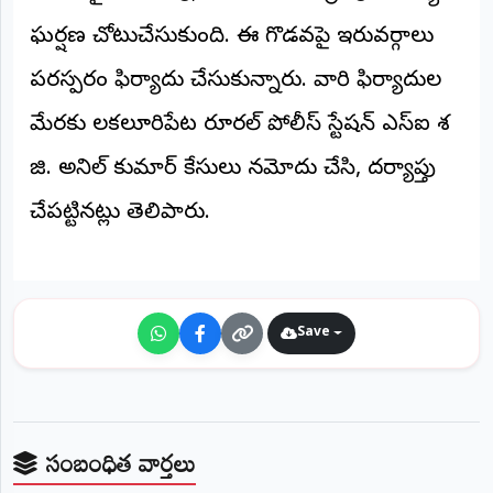
అంతర్జాతీయం
ఘర్షణ చోటుచేసుకుంది. ఈ గొడవపై ఇరువర్గాలు
పరస్పరం ఫిర్యాదు చేసుకున్నారు. వారి ఫిర్యాదుల
ఆర్టీఐ
మేరకు చిలకలూరిపేట రూరల్ పోలీస్ స్టేషన్ ఎస్ఐ శ
రిపోర్టర్స్
జి. అనిల్ కుమార్ కేసులు నమోదు చేసి, దర్యాప్తు
డెస్క్
(REPORTERS
DESK)
చేపట్టినట్లు తెలిపారు.
మా
రిపోర్టర్లు
రిపోర్టర్‌గా
Save
చేరండి
లాగిన్
(Login)
సంబంధిత వార్తలు