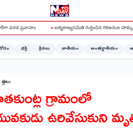
ాహం
●
ఐక్యరాజ్యసమితి గుర్తించిన గిరిజనుల హక్కులను పాలకులు 
ినోదం
భక్తి
క్రీడలు
జాతీయం
అంతర్జాతీయం
ఆ
వార్తలు
ాతకుంట్ల గ్రామంలో
ువకుడు ఉరివేసుకుని మృత