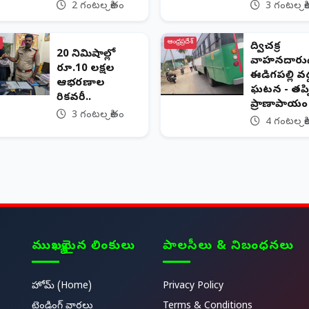
2 గంటల క్రితం
3 గంటల క్ర
ఆంధ్రప్రదేశ్
ద్విచక్ర
20 నిమిషాల్లో
వాహనదారుడ
రూ.10 లక్షల
ఈడిగపల్లి వద
ఆభరణాల
ఘటన - తప్
రికవరీ..
ప్రాణాపాయం
3 గంటల క్రితం
4 గంటల క్ర
ముఖ్యమైన లింకులు
పాలసీలు & నిబంధనలు
హోమ్ (Home)
Privacy Policy
ట్రెండింగ్ వార్తలు
Terms & Conditions