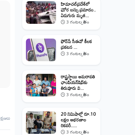
హిమాచల్‌ప్రదేశ్‌లో
ఘోర బస్సు ప్రమాదం..
ఏడుగురు మృత...
3 గంటల క్రితం
ఫోన్‌పే సీఈవో కీలక
ప్రకటన ...
3 గంటల క్రితం
రాష్ట్రస్థాయి అమరావతి
ఛాంపియన్‌షిప్‌కు
తిరువూరు వి...
3 గంటల క్రితం
20 నిమిషాల్లో రూ.10
ీక్షణలు
లక్షల ఆభరణాల
రికవరీ.....
3 గంటల క్రితం