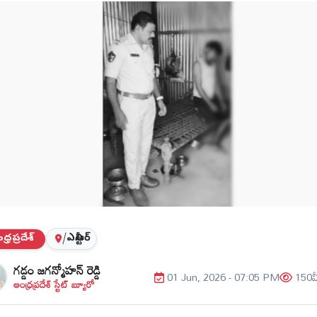
్రప్రదేశ్
/
ఎన్టీఆర్
గడ్డం జగన్మోహన్ రెడ్డి
01 Jun, 2026 - 07:05 PM
150
వ
ఆంధ్రప్రదేశ్ స్టేట్ బ్యూరో