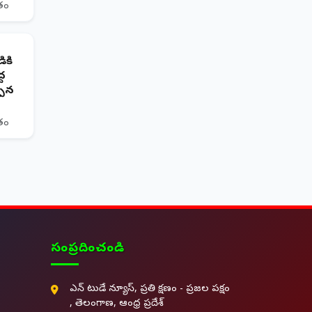
ితం
ికి
్ద
పిన
ితం
సంప్రదించండి
ఎన్ టుడే న్యూస్, ప్రతి క్షణం - ప్రజల పక్షం
, తెలంగాణ, ఆంధ్ర ప్రదేశ్