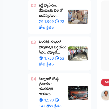
వడ్డీ వ్యాపారుల
02
ప్రాంతీయ
వేధింపులకు ఏఈవో
వార్తలు
బలవన్మరణం...
(STATE)
1,909
72
తెలంగాణ
రోజుల క్రితం
ఆంధ్రప్రదేశ్
​సింగరేణి చరిత్రలో
03
చారిత్రాత్మక నిర్ణయం:
ప్రధాన
సీఎం, డిప్యూటీ...
విభాగాలు
(MAIN)
1,750
53
రోజుల క్రితం
వినోదం
చిట్యాలలో రోడ్డు
04
భక్తి
ఆంధ
ప్రమాదం :
యువకుడికి
క్రీడలు
గాయాలు ​...
1,570
జాతీయం
142 రోజుల క్రితం