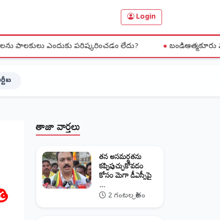
Login
ఎందుకు పరిష్కరించడం లేదు?
●
బండిఆత్మకూరు మండలం పార్నపల్లె 
ర్టీఐ
తాజా వార్తలు
తన అసమర్థతను
కప్పిపుచ్చుకోవడం
కోసం మెగా డీఎస్సీపై
ి
...
2 గంటల క్రితం