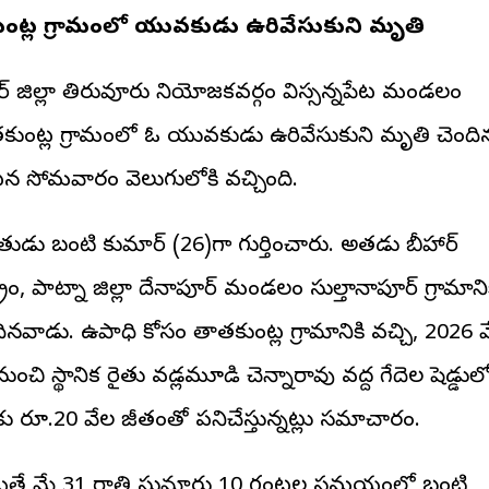
కుంట్ల గ్రామంలో యువకుడు ఉరివేసుకుని మృతి
ీఆర్ జిల్లా తిరువూరు నియోజకవర్గం విస్సన్నపేట మండలం
కుంట్ల గ్రామంలో ఓ యువకుడు ఉరివేసుకుని మృతి చెంది
 సోమవారం వెలుగులోకి వచ్చింది.
ుడు బంటి కుమార్ (26)గా గుర్తించారు. అతడు బీహార్
ట్రం, పాట్నా జిల్లా దేనాపూర్ మండలం సుల్తానాపూర్ గ్రామాని
దినవాడు. ఉపాధి కోసం తాతకుంట్ల గ్రామానికి వచ్చి, 2026 
ుంచి స్థానిక రైతు వడ్లమూడి చెన్నారావు వద్ద గేదెల షెడ్డుల
కు రూ.20 వేల జీతంతో పనిచేస్తున్నట్లు సమాచారం.
తే మే 31 రాత్రి సుమారు 10 గంటల సమయంలో బంటి