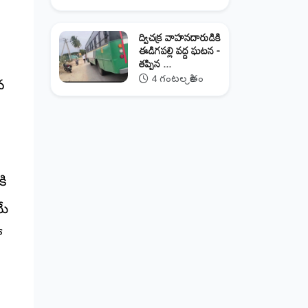
ద్విచక్ర వాహనదారుడికి
ఈడిగపల్లి వద్ద ఘటన -
తప్పిన ...
4 గంటల క్రితం
న
కి
మే
ో