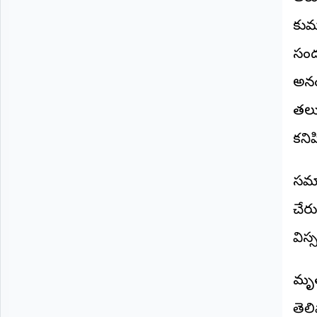
©
2026
కుమ
NTODAY
సందర
NEWS
ప్రతి
క్షణం
అనం
-
ప్రజల
తలు
పక్షం
కని
సమా
చేరు
విస్
మృత
తెల