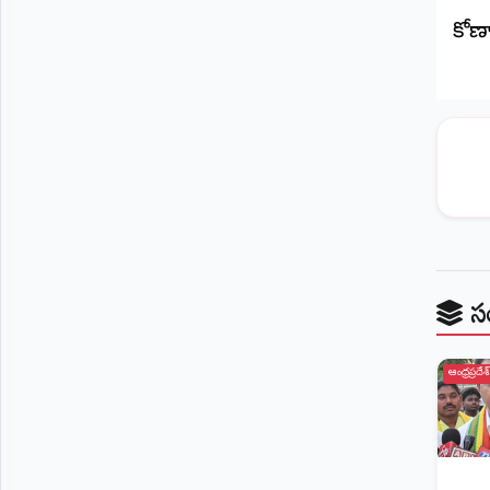
కోణా
స
ఆంధ్రప్రదేశ్