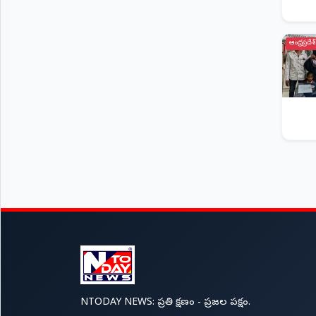
ఆంధ్రప్రదేశ్
NTODAY NEWS: ప్రతి క్షణం - ప్రజల పక్షం.