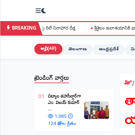
NTODAY
×
NEWS
BREAKING
్యలపై రిలే నిరాహార దీక్ష
●
శ్రీశైలం జలాశయానికి భారీగా వరద ప్రవ
హోమ్
(Home)
అన్నీ (All)
తెలంగాణ
ఆంధ్రప్రదేశ్
వ
LIVE
STREAMING
ట్రెండింగ్ వార్తలు
లైవ్
టీవీ
హోమ్
త
(Live
​చిట్యాల తహసీల్దార్‌గా
TV)
01
ఎం. విజయ్ కుమార్
య
...
లైవ్
రేడియో
1,985
(Live
124 రోజుల క్రితం
Radio)