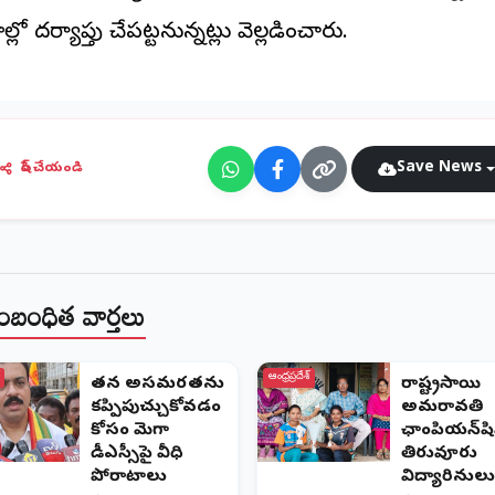
ల్లో దర్యాప్తు చేపట్టనున్నట్లు వెల్లడించారు.
Save News
షేర్ చేయండి
ంబంధిత వార్తలు
ఆంధ్రప్రదేశ్
తన అసమర్థతను
రాష్ట్రస్థాయి
కప్పిపుచ్చుకోవడం
అమరావతి
కోసం మెగా
ఛాంపియన్‌షిప
డీఎస్సీపై వీధి
తిరువూరు
పోరాటాలు
విద్యార్థినులు