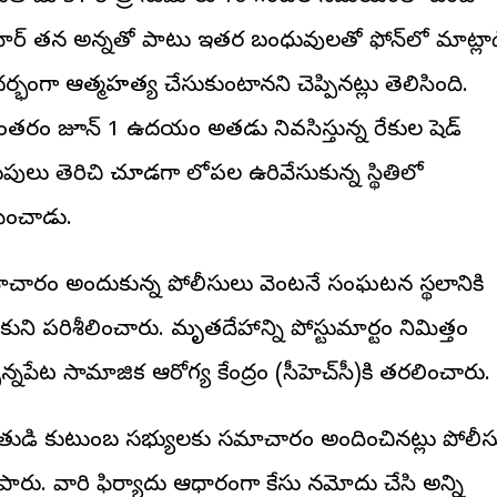
ార్ తన అన్నతో పాటు ఇతర బంధువులతో ఫోన్‌లో మాట్లా
్భంగా ఆత్మహత్య చేసుకుంటానని చెప్పినట్లు తెలిసింది.
తరం జూన్ 1 ఉదయం అతడు నివసిస్తున్న రేకుల షెడ్
పులు తెరిచి చూడగా లోపల ఉరివేసుకున్న స్థితిలో
పించాడు.
చారం అందుకున్న పోలీసులు వెంటనే సంఘటన స్థలానికి
కుని పరిశీలించారు. మృతదేహాన్ని పోస్టుమార్టం నిమిత్తం
సన్నపేట సామాజిక ఆరోగ్య కేంద్రం (సీహెచ్‌సీ)కి తరలించారు.
ుడి కుటుంబ సభ్యులకు సమాచారం అందించినట్లు పోలీస
ిపారు. వారి ఫిర్యాదు ఆధారంగా కేసు నమోదు చేసి అన్ని