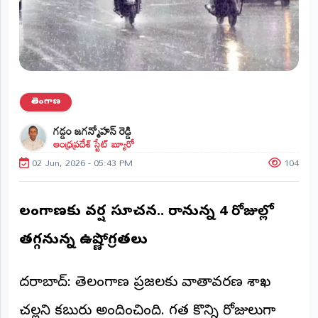
ప్రాంతీయ
వార్తలు
(STATE)
తెలంగాణ
తెలంగాణ
ఆంధ్రప్రదేశ్
గడ్డం జగన్మోహన్ రెడ్డి
ఆంధ్రప్రదేశ్ స్టేట్ బ్యూరో
ప్రధాన
విభాగాలు
02 Jun, 2026 - 05:43 PM
104
(MAIN)
వినోదం
తెలంగాణకు వర్ష సూచన.. రానున్న 4 రోజుల్లో
భక్తి
తగ్గనున్న ఉష్ణోగ్రతలు
క్రీడలు
హైదరాబాద్: తెలంగాణ ప్రజలకు వాతావరణ శాఖ
జాతీయం
చల్లని కబురు అందించింది. గత కొన్ని రోజులుగా