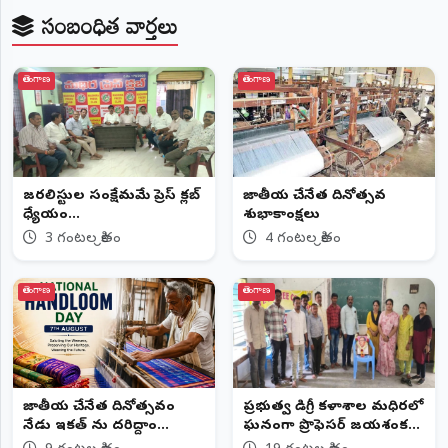
సంబంధిత వార్తలు
తెలంగాణ
తెలంగాణ
జర్నలిస్టుల సంక్షేమమే ప్రెస్ క్లబ్
జాతీయ చేనేత దినోత్సవ
ధ్యేయం...
శుభాకాంక్షలు
3 గంటల క్రితం
4 గంటల క్రితం
తెలంగాణ
తెలంగాణ
జాతీయ చేనేత దినోత్సవం
ప్రభుత్వ డిగ్రీ కళాశాల మధిరలో
నేడు ఇకత్ ను దరిద్దాం
ఘనంగా ప్రొఫెసర్ జయశంకర్
చేనేతను ఆదరిద్దాం
జయంతి వేడుకలు