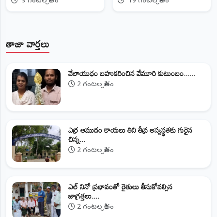
9 గంటల క్రితం
19 గంటల క్రితం
తాజా వార్తలు
వేలాయుధం బహుకరించిన వేమూరి కుటుంబం......
2 గంటల క్రితం
ఎర్ర ఆముదం కాయలు తిని తీవ్ర అస్వస్థతకు గురైన
చిన్న...
2 గంటల క్రితం
ఎల్ నినో ప్రభావంతో రైతులు తీసుకోవల్సిన
జాగ్రత్తలు....
2 గంటల క్రితం