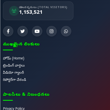
మా సందర్శకులు (TOTAL VISITORS)
1,153,521
ముఖ్యమైన లింకులు
హోమ్ (Home)
ట్రెండింగ్ వార్తలు
వీడియో గ్యాలరీ
రిపోర్టర్‌గా చేరండి
పాలసీలు & నిబంధనలు
Privacy Policy