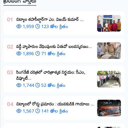
ట్రెండింగ్ వార్తలు
​చిట్యాల తహసీల్దార్‌గా ఎం. విజయ్ కుమార్ ...
01
1,959
123 రోజుల క్రితం
వడ్డీ వ్యాపారుల వేధింపులకు ఏఈవో బలవన్మరణం...
02
1,896
71 రోజుల క్రితం
​సింగరేణి చరిత్రలో చారిత్రాత్మక నిర్ణయం: సీఎం,
03
డిప్యూటీ...
1,744
52 రోజుల క్రితం
చిట్యాలలో రోడ్డు ప్రమాదం : యువకుడికి గాయాలు ​...
04
1,567
141 రోజుల క్రితం