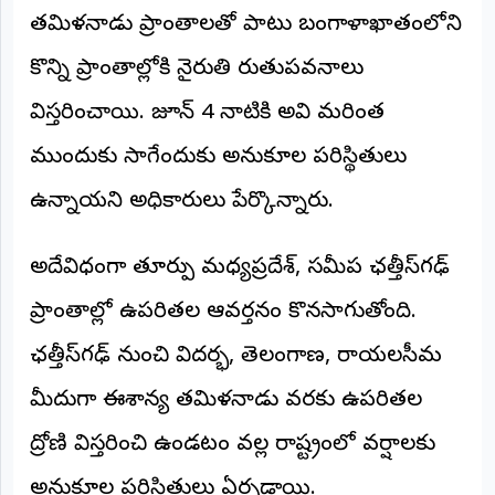
©
తమిళనాడు ప్రాంతాలతో పాటు బంగాళాఖాతంలోని
2026
NTODAY
కొన్ని ప్రాంతాల్లోకి నైరుతి రుతుపవనాలు
NEWS
ప్రతి
విస్తరించాయి. జూన్ 4 నాటికి అవి మరింత
క్షణం
-
ముందుకు సాగేందుకు అనుకూల పరిస్థితులు
ప్రజల
పక్షం
ఉన్నాయని అధికారులు పేర్కొన్నారు.
అదేవిధంగా తూర్పు మధ్యప్రదేశ్, సమీప ఛత్తీస్‌గఢ్
ప్రాంతాల్లో ఉపరితల ఆవర్తనం కొనసాగుతోంది.
ఛత్తీస్‌గఢ్ నుంచి విదర్భ, తెలంగాణ, రాయలసీమ
మీదుగా ఈశాన్య తమిళనాడు వరకు ఉపరితల
ద్రోణి విస్తరించి ఉండటం వల్ల రాష్ట్రంలో వర్షాలకు
అనుకూల పరిస్థితులు ఏర్పడ్డాయి.