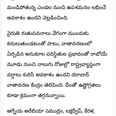
మండిపోతున్న ఎండల నుంచి ఉపశమనం లభించే
అంతర్జాతీయం
అవకాశం ఉందని వెల్లడించింది.
ఆర్టీఐ
నైరుతి రుతుపవనాలు వేగంగా ముందుకు
రిపోర్టర్స్
డెస్క్
(REPORTERS
కదులుతుండటంతో పాటు, వాతావరణంలో
DESK)
ఏర్పడిన అనుకూల పరిస్థితుల ప్రభావంతో రాబోయే
మా
రిపోర్టర్లు
మూడు నుంచి నాలుగు రోజుల్లో రాష్ట్రవ్యాప్తంగా
వర్షాలు కురిసే అవకాశం ఉందని హైదరాబాద్
రిపోర్టర్‌గా
చేరండి
వాతావరణ కేంద్రం తెలిపింది. దీంతో ఉష్ణోగ్రతలు
లాగిన్
కూడా క్రమంగా తగ్గనున్నాయి.
(Login)
ఆగ్నేయ అరేబియా సముద్రం, లక్షద్వీప్, కేరళ,