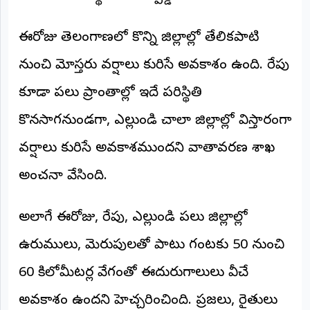
ఈరోజు తెలంగాణలో కొన్ని జిల్లాల్లో తేలికపాటి
నుంచి మోస్తరు వర్షాలు కురిసే అవకాశం ఉంది. రేపు
కూడా పలు ప్రాంతాల్లో ఇదే పరిస్థితి
కొనసాగనుండగా, ఎల్లుండి చాలా జిల్లాల్లో విస్తారంగా
వర్షాలు కురిసే అవకాశముందని వాతావరణ శాఖ
అంచనా వేసింది.
అలాగే ఈరోజు, రేపు, ఎల్లుండి పలు జిల్లాల్లో
ఉరుములు, మెరుపులతో పాటు గంటకు 50 నుంచి
60 కిలోమీటర్ల వేగంతో ఈదురుగాలులు వీచే
అవకాశం ఉందని హెచ్చరించింది. ప్రజలు, రైతులు