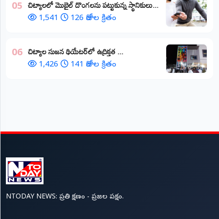
చిట్యాలలో మొబైల్ దొంగలను పట్టుకున్న స్థానికులు...
05
1,541
126 రోజుల క్రితం
చిట్యాల సుజన థియేటర్‌లో ఉద్రిక్తత ...
06
1,426
141 రోజుల క్రితం
NTODAY NEWS: ప్రతి క్షణం - ప్రజల పక్షం.