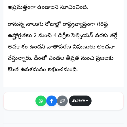
అప్రమత్తంగా ఉండాలని సూచించింది.
రానున్న నాలుగు రోజుల్లో రాష్ట్రవ్యాప్తంగా గరిష్ట
ఉష్ణోగ్రతలు 2 నుంచి 4 డిగ్రీల సెల్సియస్ వరకు తగ్గే
అవకాశం ఉందని వాతావరణ నిపుణులు అంచనా
వేస్తున్నారు. దీంతో ఎండల తీవ్రత నుంచి ప్రజలకు
కొంత ఉపశమనం లభించనుంది.
Save