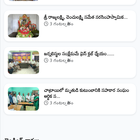
శ్రీ రాజ్యలక్ష్మి, చెంచులక్ష్మి సమేత నరసింహస్వామిక...
3 గంటల క్రితం
జర్నలిస్టుల సంక్షేమమే ప్రెస్ క్లబ్ ధ్యేయం......
3 గంటల క్రితం
చాట్రాయిలో మృతుడి కుటుంబానికి సహకార సంఘం
ఆర్థిక స...
3 గంటల క్రితం