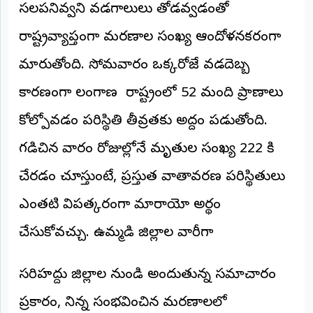
సలపనివ్వని వడగాలులు తోడవ్వడంతో
అంతర్జాతీయం
రాష్ట్రవ్యాప్తంగా మరణాల సంఖ్య ఆందోళనకరంగా
ఆర్టీఐ
మారుతోంది. సోమవారం ఒక్కరోజే వడదెబ్బ
కారణంగా తెలంగాణ రాష్ట్రంలో 52 మంది ప్రాణాలు
రిపోర్టర్స్
డెస్క్
(REPORTERS
కోల్పోవడం పరిస్థితి తీవ్రతకు అద్దం పడుతోంది. ​
DESK)
గడిచిన వారం రోజుల్లోనే మృతుల సంఖ్య 222 కి
మా
రిపోర్టర్లు
చేరడం చూస్తుంటే, ప్రస్తుత వాతావరణ పరిస్థితులు
రిపోర్టర్‌గా
ఎంతటి విపత్కరంగా మారాయో అర్థం
చేరండి
చేసుకోవచ్చు. ఉమ్మడి జిల్లాల వారీగా
లాగిన్
(Login)
​సరిహద్దు జిల్లాల నుండి అందుతున్న సమాచారం
ప్రకారం, నిన్న సంభవించిన మరణాలలో