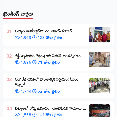
ట్రెండింగ్ వార్తలు
​చిట్యాల తహసీల్దార్‌గా ఎం. విజయ్ కుమార్ ...
01
1,963
123 రోజుల క్రితం
వడ్డీ వ్యాపారుల వేధింపులకు ఏఈవో బలవన్మరణం...
02
1,896
71 రోజుల క్రితం
​సింగరేణి చరిత్రలో చారిత్రాత్మక నిర్ణయం: సీఎం,
03
డిప్యూటీ...
1,744
52 రోజుల క్రితం
చిట్యాలలో రోడ్డు ప్రమాదం : యువకుడికి గాయాలు ​...
04
1,568
141 రోజుల క్రితం