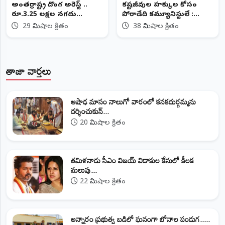
అంతర్రాష్ట్ర దొంగ అరెస్ట్ ..
కష్టజీవుల హక్కుల కోసం
రూ.3.25 లక్షల నగదు
పోరాడేది కమ్యూనిస్టులే :
స్వాధీనం
చెరుపల్లి సీతారాములు
29 నిమిషాల క్రితం
38 నిమిషాల క్రితం
తాజా వార్తలు
ఆషాఢ మాసం నాలుగో వారంలో కనకదుర్గమ్మను
దర్శించుకున్...
20 నిమిషాల క్రితం
తమిళనాడు సీఎం విజయ్‌ విడాకుల కేసులో కీలక
మలుపు...
22 నిమిషాల క్రితం
అన్నారం ప్రభుత్వ బడిలో ఘనంగా బోనాల పండుగ.....