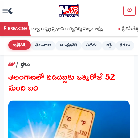
NTODAY
×
NEWS
్వా రాష్ట్ర ప్రధాన కార్యదర్శి మల్లు లక్ష్మీ
●
శ్రీ కపిలేశ్వరస్వామి
BREAKING
హోమ్
(Home)
అన్నీ (All)
తెలంగాణ
ఆంధ్రప్రదేశ్
వినోదం
భక్తి
క్రీడలు
LIVE
హోమ్
వార్తలు
STREAMING
తెలంగాణలో వడదెబ్బకు ఒక్కరోజే 52
లైవ్
మంది బలి
టీవీ
(Live
TV)
లైవ్
రేడియో
(Live
Radio)