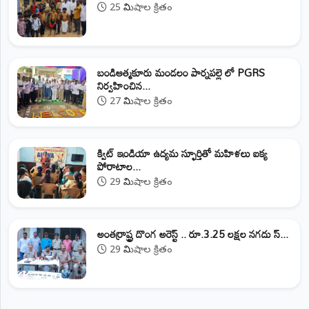
25 నిమిషాల క్రితం
బండిఆత్మకూరు మండలం పార్నపల్లె లో PGRS
నిర్వహించిన...
27 నిమిషాల క్రితం
క్విట్ ఇండియా ఉద్యమ స్ఫూర్తితో మహిళలు ఐక్య
పోరాటాల...
29 నిమిషాల క్రితం
అంతర్రాష్ట్ర దొంగ అరెస్ట్ .. రూ.3.25 లక్షల నగదు స్...
29 నిమిషాల క్రితం