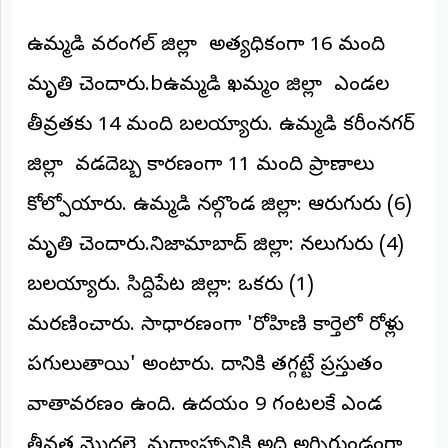
©
2026
​ఉమ్మడి వరంగల్ జిల్లా అత్యధికంగా 16 మంది
NTODAY
NEWS
మృతి చెందారు.bఉమ్మడి ఖమ్మం జిల్లా ఎండల
ప్రతి
క్షణం
తీవ్రతకు 14 మంది బలయ్యారు. ​ఉమ్మడి కరీంనగర్
-
ప్రజల
పక్షం
జిల్లా వడదెబ్బ కారణంగా 11 మంది ప్రాణాలు
కోల్పోయారు. ​ఉమ్మడి నల్గొండ జిల్లా: ఆరుగురు (6)
మృతి చెందారు.​నిజామాబాద్ జిల్లా: నలుగురు (4)
బలయ్యారు. ​సిద్దిపేట జిల్లా: ఒకరు (1)
మరణించారు. సాధారణంగా 'రోహిణి కార్తెలో రోళ్లు
పగులుతాయి' అంటారు. దానికి తగ్గట్టే ప్రస్తుతం
వాతావరణం ఉంది. ఉదయం 9 గంటలకే ఎండ
తీవ్రత మొదలై, మధ్యాహ్నానికి అది అగ్నిగుండంగా