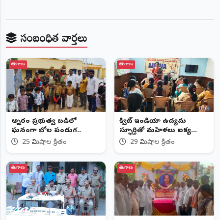
సంబంధిత వార్తలు
తెలంగాణ
తెలంగాణ
అన్నారం ప్రభుత్వ బడిలో
క్విట్ ఇండియా ఉద్యమ
ఘనంగా బోనాల పండుగ..
స్ఫూర్తితో మహిళలు ఐక్య
పోరాటాలకు సిద్ధం కావాలి:
25 నిమిషాల క్రితం
29 నిమిషాల క్రితం
ఐద్వా రాష్ట్ర ప్రధాన కార్యదర్శి
మల్లు లక్ష్మీ
తెలంగాణ
తెలంగాణ