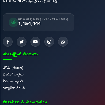
NTODAY NEWS: ప్రతి క్షణం - ప్రజల పక్షం.
మా సందర్శకులు (TOTAL VISITORS)
1,154,444
ముఖ్యమైన లింకులు
హోమ్ (Home)
ట్రెండింగ్ వార్తలు
వీడియో గ్యాలరీ
రిపోర్టర్‌గా చేరండి
పాలసీలు & నిబంధనలు