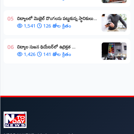
చిట్యాలలో మొబైల్ దొంగలను పట్టుకున్న స్థానికులు...
05
1,541
126 రోజుల క్రితం
చిట్యాల సుజన థియేటర్‌లో ఉద్రిక్తత ...
06
1,426
141 రోజుల క్రితం