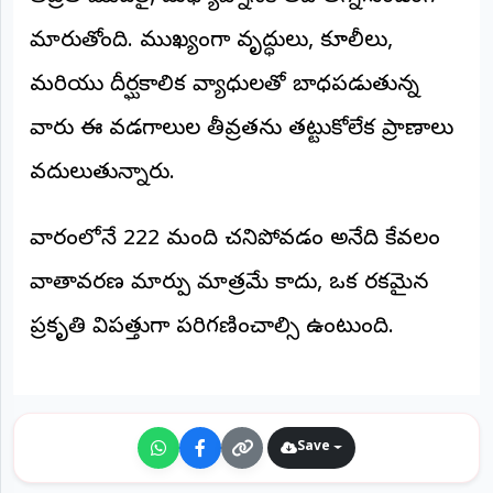
మారుతోంది. ముఖ్యంగా వృద్ధులు, కూలీలు,
మరియు దీర్ఘకాలిక వ్యాధులతో బాధపడుతున్న
వారు ఈ వడగాలుల తీవ్రతను తట్టుకోలేక ప్రాణాలు
వదులుతున్నారు.
​వారంలోనే 222 మంది చనిపోవడం అనేది కేవలం
వాతావరణ మార్పు మాత్రమే కాదు, ఒక రకమైన
ప్రకృతి విపత్తుగా పరిగణించాల్సి ఉంటుంది.
Save