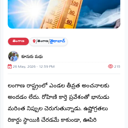
ప్రాంతీయ
వార్తలు
(STATE)
తెలంగాణ
/
/
హైదరాబాద్
తెలంగాణ
తెలంగాణ
ఆంధ్రప్రదేశ్
కూనురు మధు
ప్రధాన
విభాగాలు
26 May, 2026 - 12:59 PM
215
(MAIN)
వినోదం
తెలంగాణ రాష్ట్రంలో ఎండల తీవ్రత అంచనాలకు
భక్తి
అందడం లేదు. రోహిణి కార్తె ప్రవేశంతో భానుడు
క్రీడలు
మరింత నిప్పుల చెరుగుతున్నాడు. ఉష్ణోగ్రతలు
రికార్డు స్థాయికి చేరడమే కాకుండా, ఊపిరి
జాతీయం