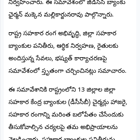
నిర్వహించారు. ఈ సమావేశంలో జీడీసీసీ బ్యాంకు
అంతర్జాతీయం
ఛైర్మన్ మక్కెన మల్లికార్జునరావు పాల్గొన్నారు.
ఆర్టీఐ
రాష్ట్ర సహకార రంగ అభివృద్ధి, జిల్లా సహకార
రిపోర్టర్స్
బ్యాంకుల పనితీరు, ఆర్థిక నిర్వహణ, రైతులకు
డెస్క్
(REPORTERS
DESK)
అందిస్తున్న సేవలు, భవిష్యత్ కార్యాచరణపై
మా
సమావేశంలో విస్తృతంగా చర్చించినట్లు సమాచారం.
రిపోర్టర్లు
ఈ సమావేశానికి రాష్ట్రంలోని 13 జిల్లాల జిల్లా
రిపోర్టర్‌గా
చేరండి
సహకార కేంద్ర బ్యాంకుల (డీసీసీబీ) చైర్మన్లు హాజరై,
లాగిన్
సహకార రంగాన్ని మరింత బలోపేతం చేసేందుకు
(Login)
తీసుకోవాల్సిన చర్యలపై తమ అభిప్రాయాలను