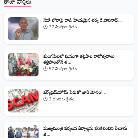
తాజా వార్తలు
నేహా బోరాపై దాడి హేయమైన చర్య డి.హరినాధ్...
37 నిమిషాల క్రితం
మంగపేటలో ఘనంగా తల్లిపాల వారోత్సవాలు
తల్లిపాలతోనే శ...
57 నిమిషాల క్రితం
వర్క్‌ఫ్రమ్‌హోమ్‌ పేరుతో భారీ మోసం! ...
3 గంటల క్రితం
ముఖ్యమంత్రి పర్యటన ఏర్పాట్లను పరిశీలించిన ఏలూరు
జి...