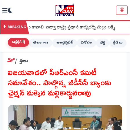
NTODAY
×
NEWS
ం కావాలి: ఐద్వా రాష్ట్ర ప్రధాన కార్యదర్శి మల్లు లక్ష్మీ
●
శ్రీ కపిల
BREAKING
హోమ్
(Home)
అన్నీ (All)
తెలంగాణ
ఆంధ్రప్రదేశ్
వినోదం
భక్తి
క్రీడలు
LIVE
హోమ్
వార్తలు
STREAMING
విజయవాడలో సీఆర్ఎంసీ కమిటీ
లైవ్
సమావేశం.. పాల్గొన్న జీడీసీసీ బ్యాంకు
టీవీ
(Live
ఛైర్మన్ మక్కెన మల్లికార్జునరావు
TV)
లైవ్
రేడియో
(Live
Radio)