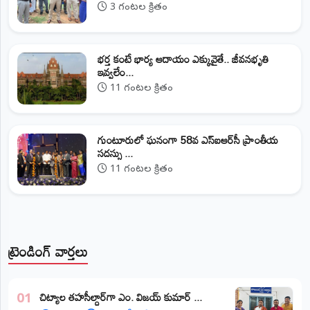
3 గంటల క్రితం
భర్త కంటే భార్య ఆదాయం ఎక్కువైతే.. జీవనభృతి
ఇవ్వలేం...
11 గంటల క్రితం
గుంటూరులో ఘనంగా 58వ ఎస్‌ఐఆర్‌సీ ప్రాంతీయ
సదస్సు ...
11 గంటల క్రితం
ట్రెండింగ్ వార్తలు
​చిట్యాల తహసీల్దార్‌గా ఎం. విజయ్ కుమార్ ...
01