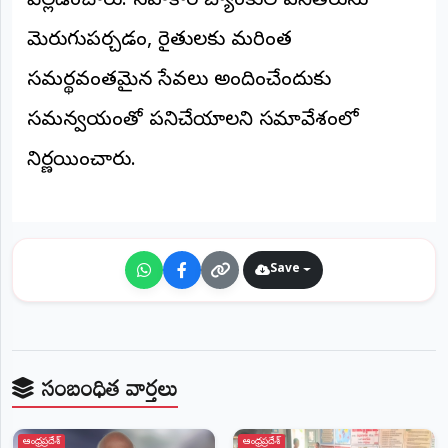
వెల్లడించారు. సహకార బ్యాంకుల పనితీరును
©
2026
మెరుగుపర్చడం, రైతులకు మరింత
NTODAY
NEWS
సమర్థవంతమైన సేవలు అందించేందుకు
ప్రతి
క్షణం
సమన్వయంతో పనిచేయాలని సమావేశంలో
-
ప్రజల
పక్షం
నిర్ణయించారు.
Save
సంబంధిత వార్తలు
ఆంధ్రప్రదేశ్
ఆంధ్రప్రదేశ్