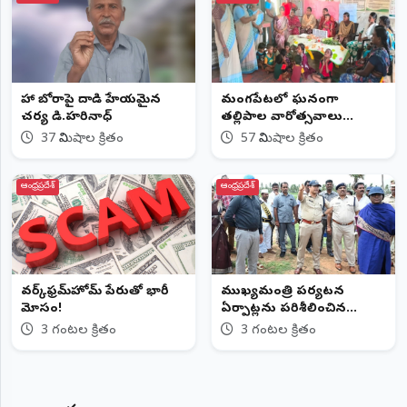
నేహా బోరాపై దాడి హేయమైన
మంగపేటలో ఘనంగా
చర్య డి.హరినాధ్
తల్లిపాల వారోత్సవాలు
తల్లిపాలతోనే శిశువులకు
37 నిమిషాల క్రితం
57 నిమిషాల క్రితం
సంపూర్ణ ఆరోగ్యం అంగన్వాడీ
కార్యకర్త అనిత
ఆంధ్రప్రదేశ్
ఆంధ్రప్రదేశ్
వర్క్‌ఫ్రమ్‌హోమ్‌ పేరుతో భారీ
ముఖ్యమంత్రి పర్యటన
మోసం!
ఏర్పాట్లను పరిశీలించిన
ఏలూరు జిల్లా కలెక్టర్, ఎస్పీ
3 గంటల క్రితం
3 గంటల క్రితం