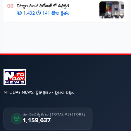
చిట్యాల సుజన థియేటర్‌లో ఉద్రిక్తత ...
06
1,432
141 రోజుల క్రితం
NTODAY NEWS: ప్రతి క్షణం - ప్రజల పక్షం.
మా సందర్శకులు (TOTAL VISITORS)
1,159,637