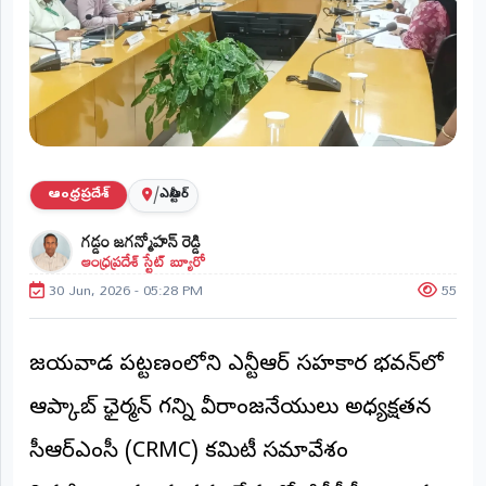
ప్రాంతీయ
వార్తలు
(STATE)
తెలంగాణ
ఆంధ్రప్రదేశ్
/
ఆంధ్రప్రదేశ్
ఎన్టీఆర్
ప్రధాన
గడ్డం జగన్మోహన్ రెడ్డి
విభాగాలు
ఆంధ్రప్రదేశ్ స్టేట్ బ్యూరో
(MAIN)
30 Jun, 2026 - 05:28 PM
55
వినోదం
భక్తి
విజయవాడ పట్టణంలోని ఎన్టీఆర్ సహకార భవన్‌లో
ఆప్కాబ్ ఛైర్మన్ గన్ని వీరాంజనేయులు అధ్యక్షతన
క్రీడలు
సీఆర్ఎంసీ (CRMC) కమిటీ సమావేశం
జాతీయం