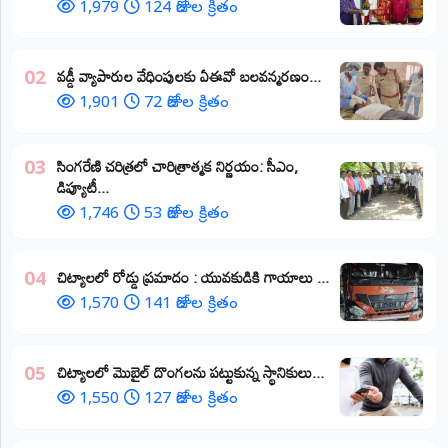
1,979
124 రోజుల క్రితం
వడ్డీ వ్యాపారుల వేధింపులకు ఏఈవో బలవన్మరణం...
02
1,901
72 రోజుల క్రితం
​సింగరేణి చరిత్రలో చారిత్రాత్మక నిర్ణయం: సీఎం,
03
డిప్యూటీ...
1,746
53 రోజుల క్రితం
చిట్యాలలో రోడ్డు ప్రమాదం : యువకుడికి గాయాలు ​...
04
1,570
141 రోజుల క్రితం
చిట్యాలలో మొబైల్ దొంగలను పట్టుకున్న స్థానికులు...
05
1,550
127 రోజుల క్రితం