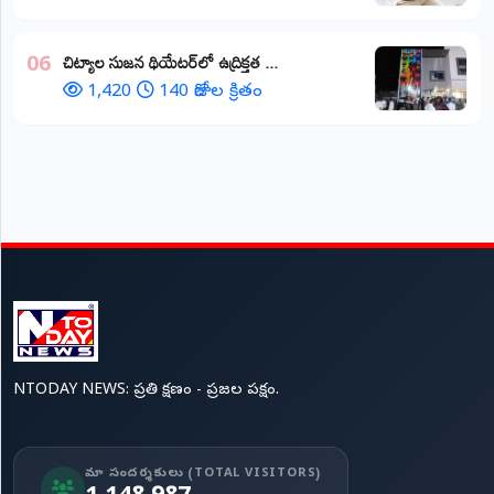
చిట్యాల సుజన థియేటర్‌లో ఉద్రిక్తత ...
06
1,420
140 రోజుల క్రితం
NTODAY NEWS: ప్రతి క్షణం - ప్రజల పక్షం.
మా సందర్శకులు (TOTAL VISITORS)