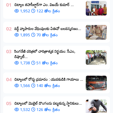
​చిట్యాల తహసీల్దార్‌గా ఎం. విజయ్ కుమార్ ...
01
1,952
122 రోజుల క్రితం
వడ్డీ వ్యాపారుల వేధింపులకు ఏఈవో బలవన్మరణం...
02
1,895
70 రోజుల క్రితం
​సింగరేణి చరిత్రలో చారిత్రాత్మక నిర్ణయం: సీఎం,
03
డిప్యూటీ...
1,738
51 రోజుల క్రితం
చిట్యాలలో రోడ్డు ప్రమాదం : యువకుడికి గాయాలు ​...
04
1,566
140 రోజుల క్రితం
చిట్యాలలో మొబైల్ దొంగలను పట్టుకున్న స్థానికులు...
05
1,532
126 రోజుల క్రితం