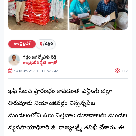
ప్రాంతీయ
వార్తలు
(STATE)
తెలంగాణ
/
ఆంధ్రప్రదేశ్
ఎన్టీఆర్
ఆంధ్రప్రదేశ్
గడ్డం జగన్మోహన్ రెడ్డి
ఆంధ్రప్రదేశ్ స్టేట్ బ్యూరో
ప్రధాన
విభాగాలు
30 May, 2026 - 11:37 AM
117
(MAIN)
వినోదం
ఖరీఫ్ సీజన్ ప్రారంభం కావడంతో ఎన్టీఆర్ జిల్లా
భక్తి
తిరువూరు నియోజకవర్గం విస్సన్నపేట
క్రీడలు
మండలంలోని పలు విత్తనాల దుకాణాలను మండల
వ్యవసాయాధికారి జీ. రాజ్యలక్ష్మీ తనిఖీ చేశారు. ఈ
జాతీయం