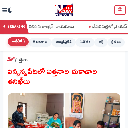
NTODAY
×
NEWS
గా కలిసిన కాంగ్రెస్ నాయకులు
●
దేవరపల్లిలో వై యస్ జగన్ పొగాకు రై
BREAKING
హోమ్
(Home)
అన్నీ (All)
తెలంగాణ
ఆంధ్రప్రదేశ్
వినోదం
భక్తి
క్రీడలు
LIVE
హోమ్
వార్తలు
STREAMING
విస్సన్నపేటలో విత్తనాల దుకాణాల
లైవ్
తనిఖీలు
టీవీ
(Live
TV)
లైవ్
రేడియో
(Live
Radio)