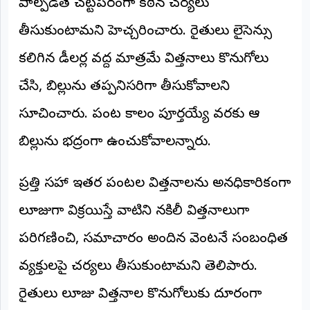
పాల్పడితే చట్టపరంగా కఠిన చర్యలు
©
2026
తీసుకుంటామని హెచ్చరించారు. రైతులు లైసెన్సు
NTODAY
NEWS
కలిగిన డీలర్ల వద్ద మాత్రమే విత్తనాలు కొనుగోలు
ప్రతి
క్షణం
చేసి, బిల్లును తప్పనిసరిగా తీసుకోవాలని
-
ప్రజల
పక్షం
సూచించారు. పంట కాలం పూర్తయ్యే వరకు ఆ
బిల్లును భద్రంగా ఉంచుకోవాలన్నారు.
ప్రత్తి సహా ఇతర పంటల విత్తనాలను అనధికారికంగా
లూజుగా విక్రయిస్తే వాటిని నకిలీ విత్తనాలుగా
పరిగణించి, సమాచారం అందిన వెంటనే సంబంధిత
వ్యక్తులపై చర్యలు తీసుకుంటామని తెలిపారు.
రైతులు లూజు విత్తనాల కొనుగోలుకు దూరంగా