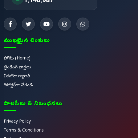
1,148,987
ముఖ్యమైన లింకులు
హోమ్ (Home)
ట్రెండింగ్ వార్తలు
వీడియో గ్యాలరీ
రిపోర్టర్‌గా చేరండి
పాలసీలు & నిబంధనలు
Privacy Policy
Terms & Conditions