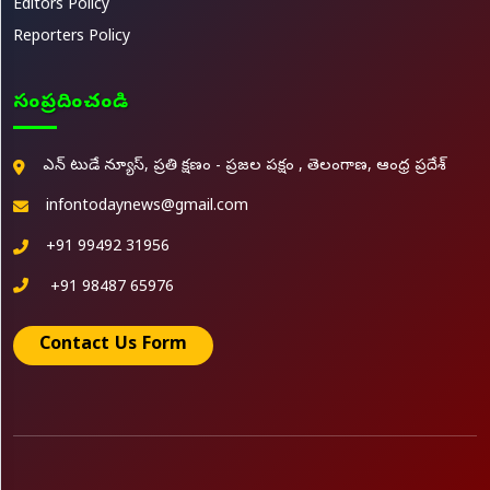
Editors Policy
Reporters Policy
సంప్రదించండి
ఎన్ టుడే న్యూస్, ప్రతి క్షణం - ప్రజల పక్షం , తెలంగాణ, ఆంధ్ర ప్రదేశ్
infontodaynews@gmail.com
+91 99492 31956
+91 98487 65976
Contact Us Form