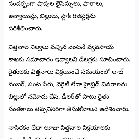
సందర్భంగా షాపుల లైసెన్సులు, ఫారాలు,
అంతర్జాతీయం
ఇన్వాయిస్లు, బిల్లులు, స్టాక్ రిజిస్టర్లను
ఆర్టీఐ
పరిశీలించారు.
రిపోర్టర్స్
విత్తనాల నిల్వలు వచ్చిన వెంటనే వ్యవసాయ
డెస్క్
(REPORTERS
DESK)
శాఖకు సమాచారం ఇవ్వాలని డీలర్లకు సూచించారు.
మా
రైతులకు విత్తనాలు విక్రయించే సమయంలో లాట్
రిపోర్టర్లు
నంబర్, పంట పేరు, వెరైటీ లేదా హైబ్రిడ్ వివరాలను
రిపోర్టర్‌గా
చేరండి
బిల్లులో నమోదు చేసి, డీలర్‌తో పాటు రైతు
సంతకాలు తప్పనిసరిగా తీసుకోవాలని ఆదేశించారు.
లాగిన్
(Login)
నాసిరకం లేదా లూజు విత్తనాల విక్రయాలకు