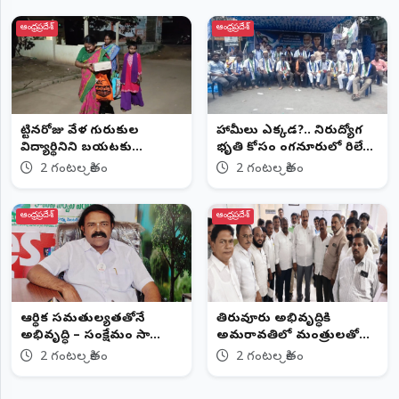
ఆంధ్రప్రదేశ్
ఆంధ్రప్రదేశ్
పుట్టినరోజు వేళ గురుకుల
హామీలు ఎక్కడ?.. నిరుద్యోగ
విద్యార్థినిని బయటకు
భృతి కోసం పుంగనూరులో రిలే
పంపించారంటూ ఆరోపణలు
దీక్షలు!..
2 గంటల క్రితం
2 గంటల క్రితం
ఆంధ్రప్రదేశ్
ఆంధ్రప్రదేశ్
ఆర్థిక సమతుల్యతతోనే
తిరువూరు అభివృద్ధికి
అభివృద్ధి – సంక్షేమం సాధ్యం:
అమరావతిలో మంత్రులతో
ఎం. సునీల్ కుమార్
ఎమ్మెల్యే వరుస భేటీలు
2 గంటల క్రితం
2 గంటల క్రితం