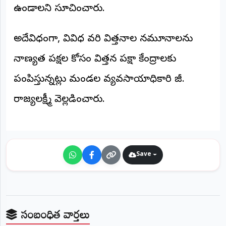
ఉండాలని సూచించారు.
అదేవిధంగా, వివిధ వరి విత్తనాల నమూనాలను
నాణ్యత పరీక్షల కోసం విత్తన పరీక్షా కేంద్రాలకు
పంపిస్తున్నట్లు మండల వ్యవసాయాధికారి జీ.
రాజ్యలక్ష్మీ వెల్లడించారు.
Save
సంబంధిత వార్తలు