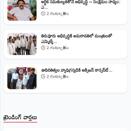
ఆర్థిక సమతుల్యతతోనే అభివృద్ధి – సంక్షేమం సాధ్యం:
ఎ...
2 గంటల క్రితం
తిరువూరు అభివృద్ధికి అమరావతిలో మంత్రులతో
ఎమ్మెల్యే...
2 గంటల క్రితం
ఊపిరితిత్తుల వ్యాధిగ్రస్తుడికి ఆక్సిజన్ కాన్సన్‌ట్...
2 గంటల క్రితం
ట్రెండింగ్ వార్తలు