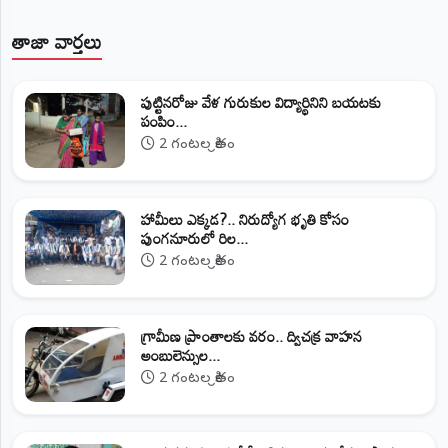
తాజా వార్తలు
పుట్టినరోజు వేళ గురుకుల విద్యార్థినిని బయటకు
పంపిం...
2 గంటల క్రితం
హామీలు ఎక్కడ?.. నిరుద్యోగ భృతి కోసం
పుంగనూరులో రిల...
2 గంటల క్రితం
గ్రామీణ ప్రాంతాలకు వరం.. ద్విచక్ర వాహన
అంబులెన్సుల...
2 గంటల క్రితం