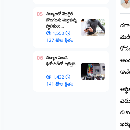
అంతర్జాతీయం
చిట్యాలలో మొబైల్
05
దొంగలను పట్టుకున్న
ఆర్టీఐ
స్థానికులు...
హైదర
1,550
మెడి
రిపోర్టర్స్
127 రోజుల క్రితం
డెస్క్
(REPORTERS
కోస
DESK)
చిట్యాల సుజన
06
అంద
థియేటర్‌లో ఉద్రిక్తత
మా
...
రిపోర్టర్లు
ఆవేద
1,432
రిపోర్టర్‌గా
141 రోజుల క్రితం
ఆర్థ
చేరండి
విధ
లాగిన్
(Login)
కుట
ఖర్