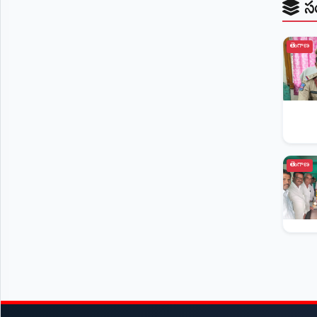
స
తెలంగాణ
తెలంగాణ