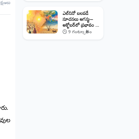
ీక్షణలు
ఎల్‌నినో బలపడే
సూచనలు ఆగస్టు–
అక్టోబర్‌లో ప్రభావం ...
9 గంటల క్రితం
రు.
ువుల