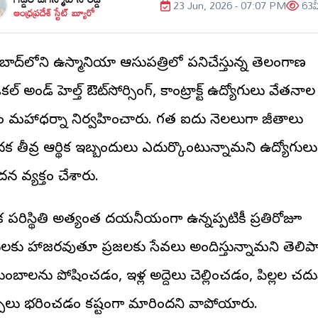
23 Jun, 2026 - 07:07 PM
63
వ
ఆంధ్రప్రదేశ్ స్టేట్ బ్యూరో
ాబాద్‌లోని ఉస్మానియా ఆసుపత్రిలో పనిచేస్తున్న తెలంగాణ
కల్ అండ్ హెల్త్ ఔట్‌సోర్సింగ్, కాంట్రాక్ట్ ఉద్యోగులు వేతనాల
ం మహాధర్నా నిర్వహించారు. గత ఐదు నెలలుగా జీతాలు
క తీవ్ర ఆర్థిక ఇబ్బందులు ఎదుర్కొంటున్నామని ఉద్యోగులు
న వ్యక్తం చేశారు.
ిక పరిస్థితి అత్యంత దయనీయంగా ఉన్నప్పటికీ ప్రతిరోజూ
ులకు హాజరవుతూ ప్రజలకు సేవలు అందిస్తున్నామని తెలిపా
ుంబాలను పోషించడం, ఇళ్ల అద్దెలు చెల్లించడం, పిల్లల చద
చులు భరించడం కష్టంగా మారిందని వాపోయారు.