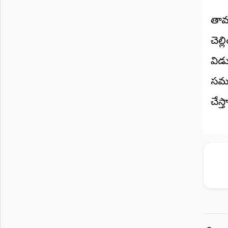
©
2026
తామ
NTODAY
NEWS
చెల్
ప్రతి
క్షణం
విడ
-
ప్రజల
పక్షం
సమస
చేస్