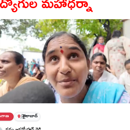
ద్యోగుల మహాధర్నా
లంగాణ
/
హైదరాబాద్
గడ్డం జగన్మోహన్ రెడ్డి