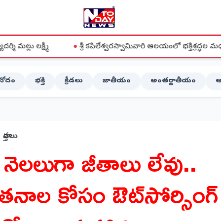
●
శ్రీ కపిలేశ్వరస్వామివారి ఆలయంలో భక్తిశ్రద్ధల మధ్య వైభవంగా ఆడిక
ినోదం
భక్తి
క్రీడలు
జాతీయం
అంతర్జాతీయం
ఆ
వార్తలు
 నెలలుగా జీతాలు లేవు..
ేతనాల కోసం ఔట్‌సోర్సింగ్