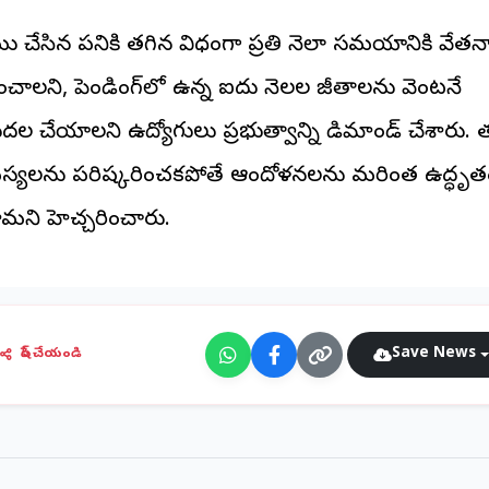
ు చేసిన పనికి తగిన విధంగా ప్రతి నెలా సమయానికి వేతన
లించాలని, పెండింగ్‌లో ఉన్న ఐదు నెలల జీతాలను వెంటనే
ుదల చేయాలని ఉద్యోగులు ప్రభుత్వాన్ని డిమాండ్ చేశారు
్యలను పరిష్కరించకపోతే ఆందోళనలను మరింత ఉద్ధృత
తామని హెచ్చరించారు.
Save News
షేర్ చేయండి