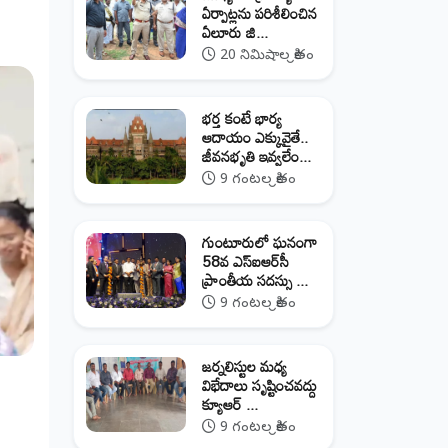
ఏర్పాట్లను పరిశీలించిన
ఏలూరు జి...
20 నిమిషాల క్రితం
భర్త కంటే భార్య
ఆదాయం ఎక్కువైతే..
జీవనభృతి ఇవ్వలేం...
9 గంటల క్రితం
గుంటూరులో ఘనంగా
58వ ఎస్‌ఐఆర్‌సీ
ప్రాంతీయ సదస్సు ...
9 గంటల క్రితం
జర్నలిస్టుల మధ్య
విభేదాలు సృష్టించవద్దు
క్యూఆర్‌ ...
9 గంటల క్రితం