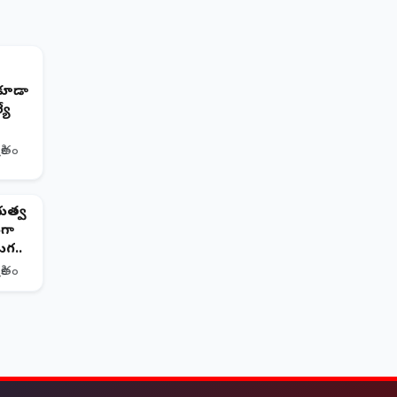
అ కూడా
యే
రితం
భుత్వ
గా
గ..
రితం