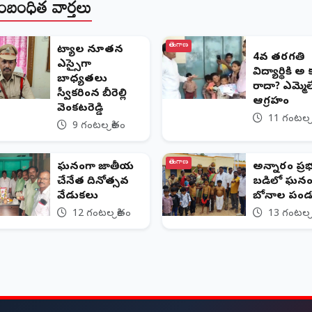
ంబంధిత వార్తలు
తెలంగాణ
​చిట్యాల నూతన
4వ తరగతి
ఎస్సైగా
విద్యార్థికి 
బాధ్యతలు
రాదా? ఎమ్మెల్
స్వీకరించిన బీరెల్లి
ఆగ్రహం
వెంకటరెడ్డి
11 గంటల క్
9 గంటల క్రితం
తెలంగాణ
ఘనంగా జాతీయ
అన్నారం ప్ర
చేనేత దినోత్సవ
బడిలో ఘనం
వేడుకలు
బోనాల పండు
12 గంటల క్రితం
13 గంటల క్