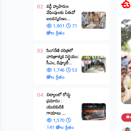
ఉ
వడ్డీ వ్యాపారుల
02
ప్రాంతీయ
వేధింపులకు ఏఈవో
వార్తలు
బలవన్మరణం...
(STATE)
1,901
71
తెలంగాణ
రోజుల క్రితం
ఆంధ్రప్రదేశ్
​సింగరేణి చరిత్రలో
03
చారిత్రాత్మక నిర్ణయం:
ప్రధాన
సీఎం, డిప్యూటీ...
విభాగాలు
(MAIN)
1,746
53
రోజుల క్రితం
వినోదం
చిట్యాలలో రోడ్డు
04
భక్తి
ప్రమాదం :
యువకుడికి
క్రీడలు
గాయాలు ​...
తె
1,570
జాతీయం
141 రోజుల క్రితం