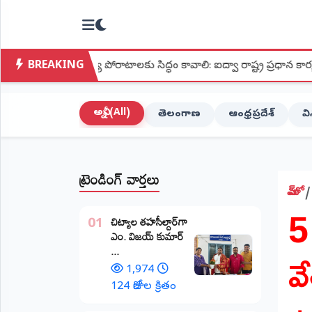
NTODAY
×
NEWS
BREAKING
య పోరాటాలకు సిద్ధం కావాలి: ఐద్వా రాష్ట్ర ప్రధాన కార్యదర్శి మల్లు లక్ష్మీ
హోమ్
(Home)
అన్నీ (All)
తెలంగాణ
ఆంధ్రప్రదేశ్
వ
LIVE
STREAMING
ట్రెండింగ్ వార్తలు
లైవ్
టీవీ
హోమ్
5
(Live
​చిట్యాల తహసీల్దార్‌గా
TV)
01
ఎం. విజయ్ కుమార్
వ
...
లైవ్
రేడియో
1,974
(Live
124 రోజుల క్రితం
Radio)