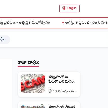
Login
ృత్తిక మహోత్సవం
●
ఆగస్టు 9 ప్రపంచ గిరిజన హక్కుల దినోత్సవాన్ని
ర్టీఐ
తాజా వార్తలు
వర్క్‌ఫ్రమ్‌హోమ్‌
పేరుతో భారీ మోసం!
...
19 నిమిషాల క్రితం
ముఖ్యమంత్రి పర్యటన