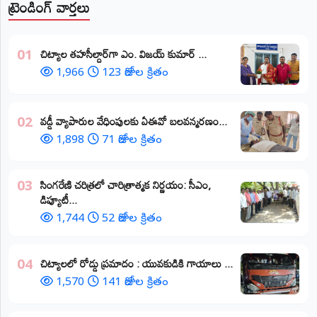
ట్రెండింగ్ వార్తలు
​చిట్యాల తహసీల్దార్‌గా ఎం. విజయ్ కుమార్ ...
01
1,966
123 రోజుల క్రితం
వడ్డీ వ్యాపారుల వేధింపులకు ఏఈవో బలవన్మరణం...
02
1,898
71 రోజుల క్రితం
​సింగరేణి చరిత్రలో చారిత్రాత్మక నిర్ణయం: సీఎం,
03
డిప్యూటీ...
1,744
52 రోజుల క్రితం
చిట్యాలలో రోడ్డు ప్రమాదం : యువకుడికి గాయాలు ​...
04
1,570
141 రోజుల క్రితం