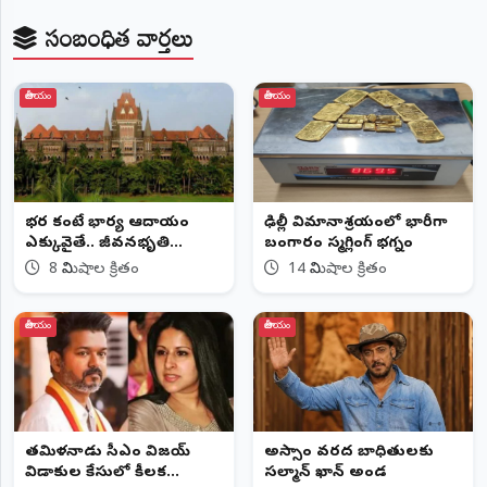
©
సంబంధిత వార్తలు
2026
NTODAY
NEWS
జాతీయం
జాతీయం
ప్రతి
క్షణం
-
ప్రజల
పక్షం
భర్త కంటే భార్య ఆదాయం
ఢిల్లీ విమానాశ్రయంలో భారీగా
ఎక్కువైతే.. జీవనభృతి
బంగారం స్మగ్లింగ్ భగ్నం
ఇవ్వలేం
8 నిమిషాల క్రితం
14 నిమిషాల క్రితం
జాతీయం
జాతీయం
తమిళనాడు సీఎం విజయ్‌
అస్సాం వరద బాధితులకు
విడాకుల కేసులో కీలక
సల్మాన్ ఖాన్ అండ