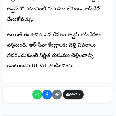
అంతర్జాతీయం
ఆన్లైన్‌లో ఎటువంటి రుసుము లేకుండా అప్‌డేట్
చేసుకోవచ్చు.
ఆర్టీఐ
అయితే ఈ ఉచిత సేవ కేవలం ఆన్లైన్ అప్‌డేట్‌లకే
రిపోర్టర్స్
డెస్క్
(REPORTERS
వర్తిస్తుంది. ఆధార్ సేవా కేంద్రాలకు వెళ్లి వివరాలు
DESK)
సవరించుకుంటే నిర్ణీత రుసుము చెల్లించాల్సి
మా
రిపోర్టర్లు
ఉంటుందని UIDAI వెల్లడించింది.
రిపోర్టర్‌గా
చేరండి
లాగిన్
Save
(Login)