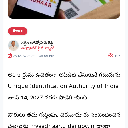
ప్రాంతీయ
వార్తలు
(STATE)
తెలంగాణ
జాతీయం
గడ్డం జగన్మోహన్ రెడ్డి
ఆంధ్రప్రదేశ్
ఆంధ్రప్రదేశ్ స్టేట్ బ్యూరో
23 May, 2026 - 06:05 PM
107
ప్రధాన
విభాగాలు
(MAIN)
ఆధార్ కార్డును ఉచితంగా అప్‌డేట్ చేసుకునే గడువును
వినోదం
Unique Identification Authority of India
భక్తి
జూన్ 14, 2027 వరకు పొడిగించింది.
క్రీడలు
పౌరులు తమ గుర్తింపు, చిరునామాకు సంబంధించిన
జాతీయం
పత్రాలను myaadhaar.uidai.gov.in ద్వారా