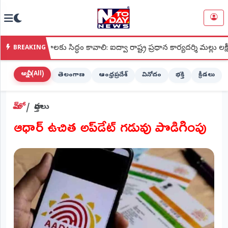
NTODAY
×
NEWS
ాలకు సిద్ధం కావాలి: ఐద్వా రాష్ట్ర ప్రధాన కార్యదర్శి మల్లు లక్ష్మీ
●
BREAKING
హోమ్
(Home)
అన్నీ (All)
తెలంగాణ
ఆంధ్రప్రదేశ్
వినోదం
భక్తి
క్రీడలు
LIVE
హోమ్
వార్తలు
STREAMING
ఆధార్ ఉచిత అప్‌డేట్ గడువు పొడిగింపు
లైవ్
టీవీ
(Live
TV)
లైవ్
రేడియో
(Live
Radio)