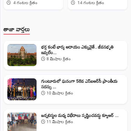
మలుపు
4 గంటల క్రితం
14 గంటల క్రితం
తాజా వార్తలు
భర్త కంటే భార్య ఆదాయం ఎక్కువైతే.. జీవనభృతి
ఇవ్వలేం...
8 నిమిషాల క్రితం
గుంటూరులో ఘనంగా 58వ ఎస్‌ఐఆర్‌సీ ప్రాంతీయ
సదస్సు ...
10 నిమిషాల క్రితం
జర్నలిస్టుల మధ్య విభేదాలు సృష్టించవద్దు క్యూఆర్‌ ...
11 నిమిషాల క్రితం