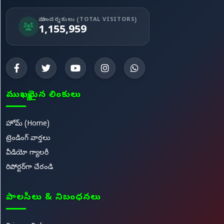
మా సందర్శకులు (TOTAL VISITORS)
1,155,959
ముఖ్యమైన లింకులు
హోమ్ (Home)
ట్రెండింగ్ వార్తలు
వీడియో గ్యాలరీ
రిపోర్టర్‌గా చేరండి
పాలసీలు & నిబంధనలు