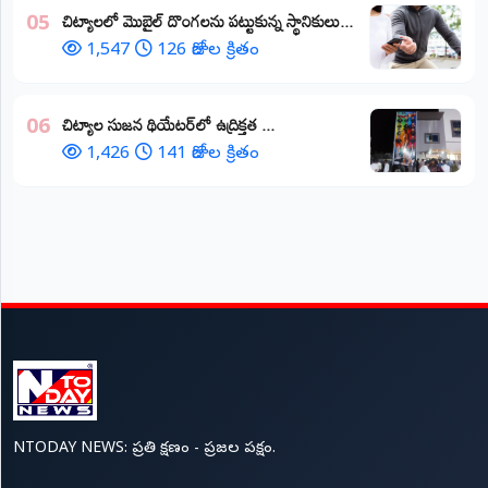
చిట్యాలలో మొబైల్ దొంగలను పట్టుకున్న స్థానికులు...
05
1,547
126 రోజుల క్రితం
చిట్యాల సుజన థియేటర్‌లో ఉద్రిక్తత ...
06
1,426
141 రోజుల క్రితం
NTODAY NEWS: ప్రతి క్షణం - ప్రజల పక్షం.