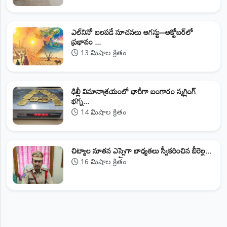
ఎల్‌నినో బలపడే సూచనలు ఆగస్టు–అక్టోబర్‌లో
ప్రభావం ...
13 నిమిషాల క్రితం
ఢిల్లీ విమానాశ్రయంలో భారీగా బంగారం స్మగ్లింగ్
భగ్న...
14 నిమిషాల క్రితం
​చిట్యాల నూతన ఎస్సైగా బాధ్యతలు స్వీకరించిన బీరెల్ల...
16 నిమిషాల క్రితం