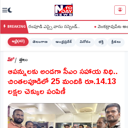
NTODAY
×
NEWS
ల్లా కారంపూడి ఎస్సై వాసు సస్పెండ్...
●
వెంకట్రావుపేట అంగన్‌వాడీ కే
BREAKING
హోమ్
(Home)
అన్నీ (All)
తెలంగాణ
ఆంధ్రప్రదేశ్
వినోదం
భక్తి
క్రీడలు
LIVE
హోమ్
వార్తలు
STREAMING
ఆపన్నులకు అండగా సీఎం సహాయ నిధి..
లైవ్
చింతలపూడిలో 25 మందికి రూ.14.13
టీవీ
(Live
లక్షల చెక్కుల పంపిణీ
TV)
లైవ్
రేడియో
(Live
Radio)