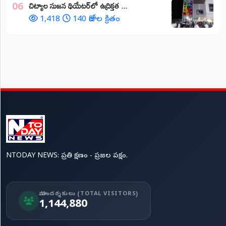
చిట్యాల సుజన థియేటర్‌లో ఉద్రిక్తత ...
06
1,418
140 రోజుల క్రితం
NTODAY NEWS: ప్రతి క్షణం - ప్రజల పక్షం.
మా సందర్శకులు (TOTAL VISITORS)
1,144,880