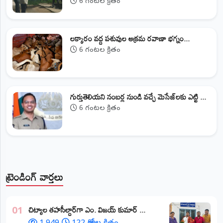
6 గంటల క్రితం
లక్కారం వద్ద పశువుల అక్రమ రవాణా భగ్నం...
6 గంటల క్రితం
గుర్తుతెలియని నంబర్ల నుండి వచ్చే మెసేజ్‌లకు ఎట్టి ...
6 గంటల క్రితం
ట్రెండింగ్ వార్తలు
​చిట్యాల తహసీల్దార్‌గా ఎం. విజయ్ కుమార్ ...
01