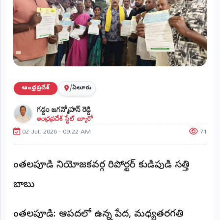
ప్రాంతీయ
వార్తలు
(STATE)
తెలంగాణ
ఆంధ్రప్రదేశ్
/
ఆంధ్రప్రదేశ్
ఏలూరు
ప్రధాన
గడ్డం జగన్మోహన్ రెడ్డి
విభాగాలు
ఆంధ్రప్రదేశ్ స్టేట్ బ్యూరో
(MAIN)
02 Jul, 2026 - 09:22 AM
71
వినోదం
భక్తి
చింతలపూడి నియోజకవర్గ రిపోర్టర్ కుడిపుడి సత్తి
బాబు
క్రీడలు
జాతీయం
చింతలపూడి: ఆపదలో ఉన్న పేద, మధ్యతరగతి