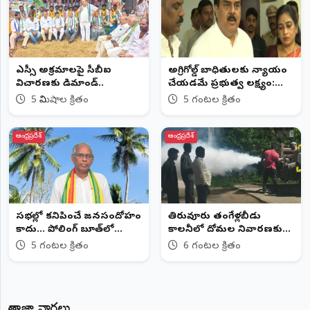
డీఎస్సీ అక్రమాలపై సీబీఐ
అగ్రిగోల్డ్ బాధితులకు న్యాయం
విచారణకు డిమాండ్..
చేయడమే ప్రభుత్వ లక్ష్యం:
మంత్రి నాదెండ్ల మనోహర్
5 నిమిషాల క్రితం
5 గంటల క్రితం
ఆంధ్రప్రదేశ్
ఆంధ్రప్రదేశ్
సభల్లో కనిపించే జనసందోహం
తిరువూరు తంగేళ్లబీడు
కాదు... పోలింగ్ బూత్‌లో
కాలనీలో దోమల నివారణకు
కనిపించే మద్దతే అసలైన
ఫాగింగ్
5 గంటల క్రితం
6 గంటల క్రితం
బలం: బుడ్డయ్య
తాజా వార్తలు