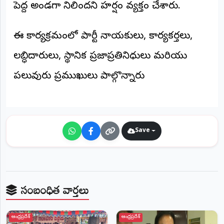
పెద్ద అండగా నిలిచిందని హర్షం వ్యక్తం చేశారు.
ఈ కార్యక్రమంలో పార్టీ నాయకులు, కార్యకర్తలు,
లబ్ధిదారులు, స్థానిక ప్రజాప్రతినిధులు మరియు
పలువురు ప్రముఖులు పాల్గొన్నారు
Save
సంబంధిత వార్తలు
ఆంధ్రప్రదేశ్
ఆంధ్రప్రదేశ్