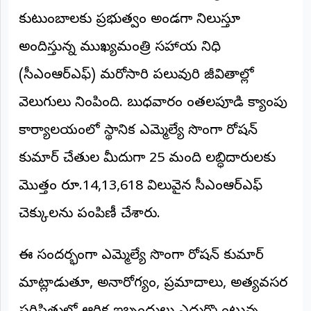
కుటుంబాలకు ప్రభుత్వం అండగా నిలుస్తూ
అంతర్జాతీయం
అందిస్తున్న ముఖ్యమంత్రి సహాయ నిధి
ఆర్టీఐ
(సీఎంఆర్ఎఫ్) మరోసారి పలువురి జీవితాల్లో
రిపోర్టర్స్
వెలుగులు నింపింది. బుధవారం చింతలపూడి క్యాంపు
డెస్క్
(REPORTERS
DESK)
కార్యాలయంలో స్థానిక ఎమ్మెల్యే సొంగా రోషన్
మా
కుమార్ చేతుల మీదుగా 25 మంది లబ్ధిదారులకు
రిపోర్టర్లు
మొత్తం రూ.14,13,618 విలువైన సీఎంఆర్ఎఫ్
రిపోర్టర్‌గా
చెక్కులను పంపిణీ చేశారు.
చేరండి
లాగిన్
ఈ సందర్భంగా ఎమ్మెల్యే సొంగా రోషన్ కుమార్
(Login)
మాట్లాడుతూ, అనారోగ్యం, ప్రమాదాలు, అత్యవసర