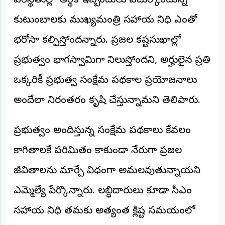
పరిస్థితుల్లో ఆర్థిక ఇబ్బందులు ఎదుర్కొంటున్న
©
2026
కుటుంబాలకు ముఖ్యమంత్రి సహాయ నిధి ఎంతో
NTODAY
NEWS
భరోసా కల్పిస్తోందన్నారు. ప్రజల కష్టసుఖాల్లో
ప్రతి
క్షణం
ప్రభుత్వం భాగస్వామిగా నిలుస్తోందని, అర్హులైన ప్రతి
-
ప్రజల
పక్షం
ఒక్కరికీ ప్రభుత్వ సంక్షేమ పథకాల ప్రయోజనాలు
అందేలా నిరంతరం కృషి చేస్తున్నామని తెలిపారు.
ప్రభుత్వం అందిస్తున్న సంక్షేమ పథకాలు కేవలం
కాగితాలకే పరిమితం కాకుండా నేరుగా ప్రజల
జీవితాలను మార్చే విధంగా అమలవుతున్నాయని
ఎమ్మెల్యే పేర్కొన్నారు. లబ్ధిదారులు కూడా సీఎం
సహాయ నిధి తమకు అత్యంత క్లిష్ట సమయంలో