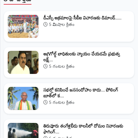
డీఎస్సీ అక్రమాలపై సీబీఐ విచారణకు డిమాండ్.....
5 నిమిషాల క్రితం
అగ్రిగోల్డ్ బాధితులకు న్యాయం చేయడమే ప్రభుత్వ
లక్ష్...
5 గంటల క్రితం
సభల్లో కనిపించే జనసందోహం కాదు... పోలింగ్
బూత్‌లో క...
5 గంటల క్రితం
తిరువూరు తంగేళ్లబీడు కాలనీలో దోమల నివారణకు
ఫాగింగ్...