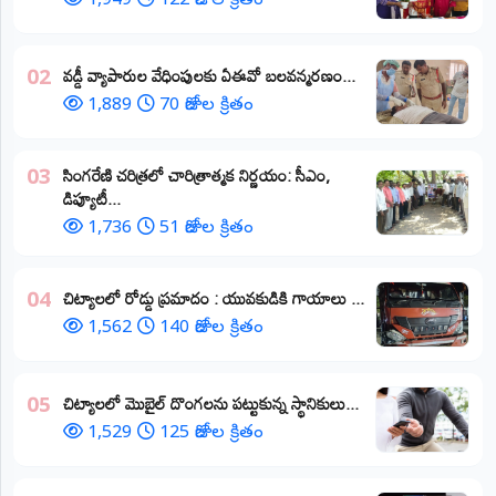
1,949
122 రోజుల క్రితం
వడ్డీ వ్యాపారుల వేధింపులకు ఏఈవో బలవన్మరణం...
02
1,889
70 రోజుల క్రితం
​సింగరేణి చరిత్రలో చారిత్రాత్మక నిర్ణయం: సీఎం,
03
డిప్యూటీ...
1,736
51 రోజుల క్రితం
చిట్యాలలో రోడ్డు ప్రమాదం : యువకుడికి గాయాలు ​...
04
1,562
140 రోజుల క్రితం
చిట్యాలలో మొబైల్ దొంగలను పట్టుకున్న స్థానికులు...
05
1,529
125 రోజుల క్రితం