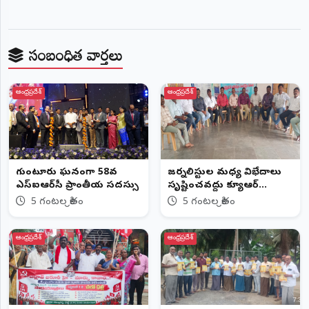
సంబంధిత వార్తలు
ఆంధ్రప్రదేశ్
ఆంధ్రప్రదేశ్
గుంటూరులో ఘనంగా 58వ
జర్నలిస్టుల మధ్య విభేదాలు
ఎస్‌ఐఆర్‌సీ ప్రాంతీయ సదస్సు
సృష్టించవద్దు క్యూఆర్‌
కోడ్,ప్రెస్‌ స్టిక్కర్ల పేరుతో
5 గంటల క్రితం
5 గంటల క్రితం
ఆంక్షలు సరికాదు
ఆంధ్రప్రదేశ్
ఆంధ్రప్రదేశ్