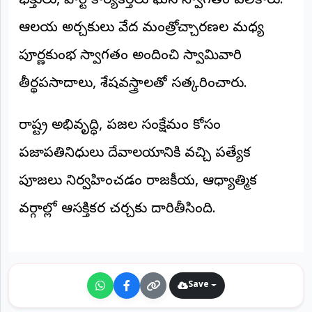
భక్తులు, పార్టీ కార్యకర్తలు ఘన స్వాగతం పలికారు.
©
2026
ఆలయ అర్చకులు వేద మంత్రోచ్చారణల మధ్య
NTODAY
NEWS
పూర్ణకుంభ స్వాగతం అందించి స్వామివారి
ప్రతి
క్షణం
తీర్థప్రసాదాలు, శేషవస్త్రాలతో సత్కరించారు.
-
ప్రజల
పక్షం
రాష్ట్ర అభివృద్ధి, ప్రజల సంక్షేమం కోసం
ప్రజాప్రతినిధులు దేవాలయానికి వచ్చి ప్రత్యేక
పూజలు నిర్వహించడం రాజకీయ, ఆధ్యాత్మిక
వర్గాల్లో ఆసక్తికర చర్చకు దారితీసింది.
Save