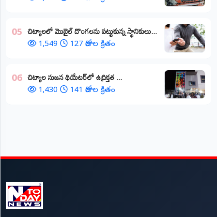
చిట్యాలలో మొబైల్ దొంగలను పట్టుకున్న స్థానికులు...
05
1,549
127 రోజుల క్రితం
చిట్యాల సుజన థియేటర్‌లో ఉద్రిక్తత ...
06
1,430
141 రోజుల క్రితం