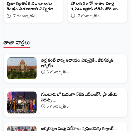
ప్రజా వ్యతిరేక విధానాలను
పోలవరంలో 💯 శాతం పూర్తి
కేంద్రం విడనాడాలి ఎన్నికల
1,244 ఇళ్లకు టీడీపీ డోర్‌ టు
హామీలను అమలు చేయాలని
డోర్‌ మరిడి వెంకటేశ్వర రావు
7 గంటల క్రితం
7 గంటల క్రితం
సీపీఐ డిమాండ్
(చిట్టిబాబు)
తాజా వార్తలు
భర్త కంటే భార్య ఆదాయం ఎక్కువైతే.. జీవనభృతి
ఇవ్వలేం...
5 గంటల క్రితం
గుంటూరులో ఘనంగా 58వ ఎస్‌ఐఆర్‌సీ ప్రాంతీయ
సదస్సు ...
5 గంటల క్రితం
జర్నలిస్టుల మధ్య విభేదాలు సృష్టించవద్దు క్యూఆర్‌ ...