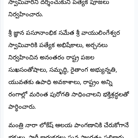
స్వామివారిని దర్శించుకుని ప్రత్యేక పూజలు
అంతర్జాతీయం
నిర్వహించారు.
ఆర్టీఐ
శ్రీ జ్ఞాన ప్రసూనాంభిక సమేత శ్రీ వాయులింగేశ్వర
రిపోర్టర్స్
స్వామివారికి ప్రత్యేక అభిషేకాలు, అర్చనలు
డెస్క్
(REPORTERS
DESK)
నిర్వహించిన అనంతరం రాష్ట్ర ప్రజల
మా
సుఖసంతోషాలు, సమృద్ధి, రైతాంగ అభ్యున్నతి,
రిపోర్టర్లు
యువతకు ఉపాధి అవకాశాలు, రాష్ట్రం అన్ని
రిపోర్టర్‌గా
రంగాల్లో మరింత పురోగతి సాధించాలని భక్తిశ్రద్ధలతో
చేరండి
ప్రార్థించారు.
లాగిన్
(Login)
మంత్రి నారా లోకేష్ ఆలయ ప్రాంగణానికి చేరుకోగానే