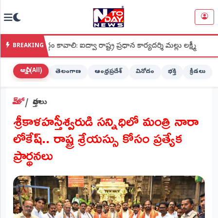
NTODAY
×
NEWS
ం కావాలి: ఐద్వా రాష్ట్ర ప్రధాన కార్యదర్శి మల్లు లక్ష్మీ
●
శ్రీ కపిల
BREAKING
హోమ్
(Home)
అన్నీ (All)
తెలంగాణ
ఆంధ్రప్రదేశ్
వినోదం
భక్తి
క్రీడలు
LIVE
హోమ్
వార్తలు
STREAMING
శ్రీకాళహస్తీశ్వరుడి సన్నిధిలో మంత్రి నారా
లైవ్
లోకేష్.. రాష్ట్ర శ్రేయస్సు కోసం ప్రత్యేక
టీవీ
(Live
ప్రార్థనలు
TV)
లైవ్
రేడియో
(Live
Radio)