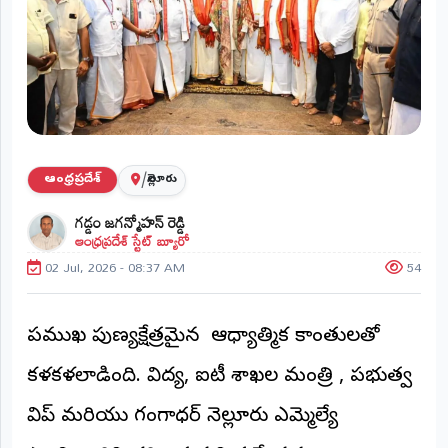
ప్రాంతీయ
వార్తలు
(STATE)
తెలంగాణ
ఆంధ్రప్రదేశ్
/
ఆంధ్రప్రదేశ్
నెల్లూరు
ప్రధాన
గడ్డం జగన్మోహన్ రెడ్డి
విభాగాలు
ఆంధ్రప్రదేశ్ స్టేట్ బ్యూరో
(MAIN)
02 Jul, 2026 - 08:37 AM
54
వినోదం
భక్తి
ప్రముఖ పుణ్యక్షేత్రమైన ఆధ్యాత్మిక కాంతులతో
కళకళలాడింది. విద్య, ఐటీ శాఖల మంత్రి , ప్రభుత్వ
క్రీడలు
విప్ మరియు గంగాధర్ నెల్లూరు ఎమ్మెల్యే
జాతీయం