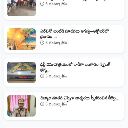
5 గంటల క్రితం
ఎల్‌నినో బలపడే సూచనలు ఆగస్టు–అక్టోబర్‌లో
ప్రభావం ...
5 గంటల క్రితం
ఢిల్లీ విమానాశ్రయంలో భారీగా బంగారం స్మగ్లింగ్
భగ్న...
5 గంటల క్రితం
​చిట్యాల నూతన ఎస్సైగా బాధ్యతలు స్వీకరించిన బీరెల్ల...
5 గంటల క్రితం