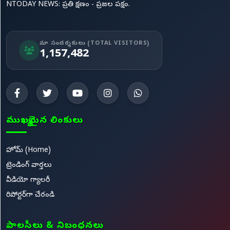
NTODAY NEWS: ప్రతి క్షణం - ప్రజల పక్షం.
మా సందర్శకులు (TOTAL VISITORS)
1,157,482
ముఖ్యమైన లింకులు
హోమ్ (Home)
ట్రెండింగ్ వార్తలు
వీడియో గ్యాలరీ
రిపోర్టర్‌గా చేరండి
పాలసీలు & నిబంధనలు