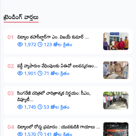
ట్రెండింగ్ వార్తలు
​చిట్యాల తహసీల్దార్‌గా ఎం. విజయ్ కుమార్ ...
01
1,972
123 రోజుల క్రితం
వడ్డీ వ్యాపారుల వేధింపులకు ఏఈవో బలవన్మరణం...
02
1,901
71 రోజుల క్రితం
​సింగరేణి చరిత్రలో చారిత్రాత్మక నిర్ణయం: సీఎం,
03
డిప్యూటీ...
1,745
53 రోజుల క్రితం
చిట్యాలలో రోడ్డు ప్రమాదం : యువకుడికి గాయాలు ​...
04
1,570
141 రోజుల క్రితం