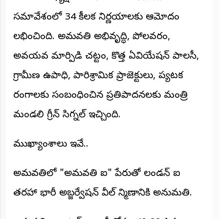
అంతర్జాతీయం
సమావేశంలో 34 కీలక నిర్ణయాలకు ఆమోదం
లభించింది. అమరావతి అభివృద్ధి, పోలవరం,
ఆర్టీఐ
అవయవ మార్పిడి చట్టం, కొత్త ఏవియేషన్ పాలసీ,
రిపోర్టర్స్
డెస్క్
గ్రామీణ ఉపాధి, పారిశ్రామిక ప్రాజెక్టులు, పర్యాటక
(REPORTERS
DESK)
రంగాలకు సంబంధించిన ప్రతిపాదనలకు మంత్రి
మా
మండలి గ్రీన్ సిగ్నల్ ఇచ్చింది.
రిపోర్టర్లు
రిపోర్టర్‌గా
ముఖ్యాంశాలు ఇవే..
చేరండి
అమరావతిలో "అమరావతి ఐ" పేరుతో లండన్ ఐ
లాగిన్
(Login)
తరహా భారీ అబ్జర్వేషన్ వీల్ నిర్మాణానికి అనుమతి.