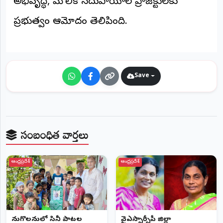
అభివృద్ధి, మౌలిక సదుపాయాల ప్రాజెక్టులకు
ప్రభుత్వం ఆమోదం తెలిపింది.
Save
సంబంధిత వార్తలు
ఆంధ్రప్రదేశ్
ఆంధ్రప్రదేశ్
పెనుగొలనులో సినీ పాటల
వైఎస్సార్సీపీ జిల్లా