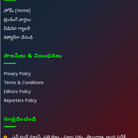
హోమ్ (Home)
ట్రెండింగ్ వార్తలు
వీడియో గ్యాలరీ
రిపోర్టర్‌గా చేరండి
పాలసీలు & నిబంధనలు
Privacy Policy
Terms & Conditions
Editors Policy
Reporters Policy
సంప్రదించండి
ఎన్ టుడే న్యూస్, ప్రతి క్షణం - ప్రజల పక్షం , తెలంగాణ, ఆంధ్ర ప్రదేశ్