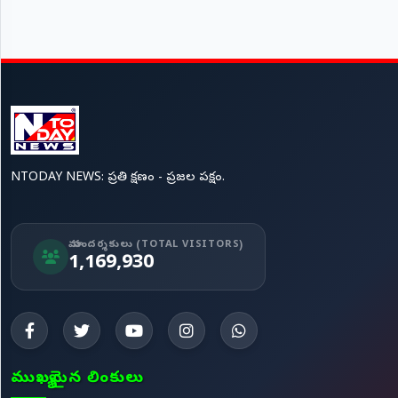
NTODAY NEWS: ప్రతి క్షణం - ప్రజల పక్షం.
మా సందర్శకులు (TOTAL VISITORS)
1,169,930
ముఖ్యమైన లింకులు