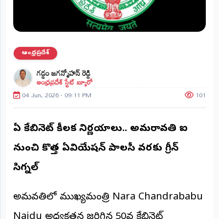
ప్రాంతీయ
వార్తలు
(STATE)
తెలంగాణ
ఆంధ్రప్రదేశ్
గడ్డం జగన్మోహన్ రెడ్డి
ఆంధ్రప్రదేశ్
ఆంధ్రప్రదేశ్ స్టేట్ బ్యూరో
04 Jun, 2026 - 09:11 PM
101
ప్రధాన
విభాగాలు
(MAIN)
ఏపీ కేబినెట్ కీలక నిర్ణయాలు.. అమరావతి ఐ
వినోదం
నుంచి కొత్త ఏవియేషన్ పాలసీ వరకు గ్రీన్
భక్తి
సిగ్నల్
క్రీడలు
అమరావతిలో ముఖ్యమంత్రి Nara Chandrababu
జాతీయం
Naidu అధ్యక్షతన జరిగిన 50వ కేబినెట్