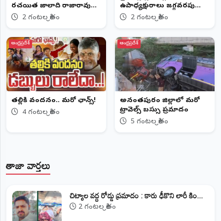
రచయిత జాలాది రాజారావు
ఉపాధ్యక్షురాలు జగ్గవరపు
94వ జయంతి వేడుకలు
జానకిరెడ్డి కన్నుమూత
2 గంటల క్రితం
2 గంటల క్రితం
ఆంధ్రప్రదేశ్
ఆంధ్రప్రదేశ్
తల్లికి వందనం.. మరో ఛాన్స్!
అనంతపురం జిల్లాలో మరో
ట్రావెల్స్‌ బస్సు ప్రమాదం
4 గంటల క్రితం
5 గంటల క్రితం
తాజా వార్తలు
చిట్యాల వద్ద రోడ్డు ప్రమాదం : కారు ఢీకొని లారీ కిం...
2 గంటల క్రితం