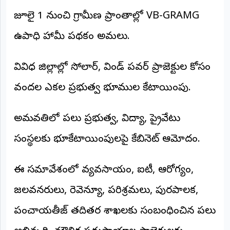
జూలై 1 నుంచి గ్రామీణ ప్రాంతాల్లో VB-GRAMG
ఉపాధి హామీ పథకం అమలు.
వివిధ జిల్లాల్లో సోలార్, విండ్ పవర్ ప్రాజెక్టుల కోసం
వందల ఎకరాల ప్రభుత్వ భూముల కేటాయింపు.
అమరావతిలో పలు ప్రభుత్వ, విద్యా, ప్రైవేటు
సంస్థలకు భూకేటాయింపులపై కేబినెట్ ఆమోదం.
ఈ సమావేశంలో వ్యవసాయం, ఐటీ, ఆరోగ్యం,
జలవనరులు, రెవెన్యూ, పరిశ్రమలు, పురపాలక,
పంచాయతీరాజ్ తదితర శాఖలకు సంబంధించిన పలు