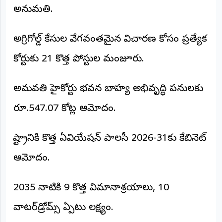
అనుమతి.
అగ్రిగోల్డ్ కేసుల వేగవంతమైన విచారణ కోసం ప్రత్యేక
కోర్టుకు 21 కొత్త పోస్టుల మంజూరు.
అమరావతి హైకోర్టు భవన బాహ్య అభివృద్ధి పనులకు
రూ.547.07 కోట్ల ఆమోదం.
రాష్ట్రానికి కొత్త ఏవియేషన్ పాలసీ 2026-31కు కేబినెట్
ఆమోదం.
2035 నాటికి 9 కొత్త విమానాశ్రయాలు, 10
వాటర్‌డ్రోమ్స్ ఏర్పాటు లక్ష్యం.