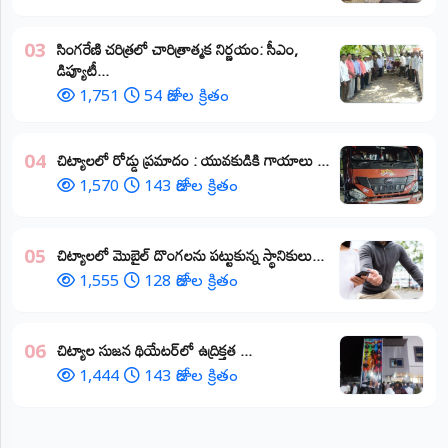
​సింగరేణి చరిత్రలో చారిత్రాత్మక నిర్ణయం: సీఎం,
03
డిప్యూటీ...
1,751
54 రోజుల క్రితం
చిట్యాలలో రోడ్డు ప్రమాదం : యువకుడికి గాయాలు ​...
04
1,570
143 రోజుల క్రితం
చిట్యాలలో మొబైల్ దొంగలను పట్టుకున్న స్థానికులు...
05
1,555
128 రోజుల క్రితం
చిట్యాల సుజన థియేటర్‌లో ఉద్రిక్తత ...
06
1,444
143 రోజుల క్రితం