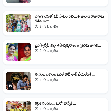
పెనుగొలనులో సినీ పాటల రచయిత జాలాది రాజారావు
94వ జయ...
2 గంటల క్రితం
వైఎస్సార్సీపీ జిల్లా ఉపాధ్యక్షురాలు జగ్గవరపు జానకి...
2 గంటల క్రితం
ఈఎంఐ బకాయి పడితే ఫోన్‌ లాక్‌ చేయలేరు! ...
4 గంటల క్రితం
తల్లికి వందనం.. మరో ఛాన్స్! ...
4 గంటల క్రితం