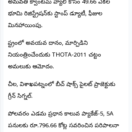
అమరావతి క్వాంటమ్ వ్యాలీ కోసం 49.66 ఎకరాల
©
2026
భూమి రిజిస్ట్రేషన్‌కు స్టాంప్ డ్యూటీ, ఫీజుల
NTODAY
NEWS
మినహాయింపు.
ప్రతి
క్షణం
-
ప్రజల
రాష్ట్రంలో అవయవ దానం, మార్పిడిని
పక్షం
నియంత్రించేందుకు THOTA-2011 చట్టం
అమలుకు ఆమోదం.
చీరాల, విశాఖపట్నంలో బీచ్ షాక్స్ పైలట్ ప్రాజెక్టుకు
గ్రీన్ సిగ్నల్.
పోలవరం ఎడమ ప్రధాన కాలువ ప్యాకేజ్-5, 5A
పనులకు రూ.796.66 కోట్ల సవరించిన పరిపాలనా