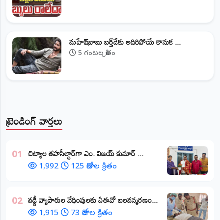
మహేష్‌బాబు బర్త్‌డేకు అదిరిపోయే కానుక ...
5 గంటల క్రితం
ట్రెండింగ్ వార్తలు
​చిట్యాల తహసీల్దార్‌గా ఎం. విజయ్ కుమార్ ...
01
1,992
125 రోజుల క్రితం
వడ్డీ వ్యాపారుల వేధింపులకు ఏఈవో బలవన్మరణం...
02
1,915
73 రోజుల క్రితం