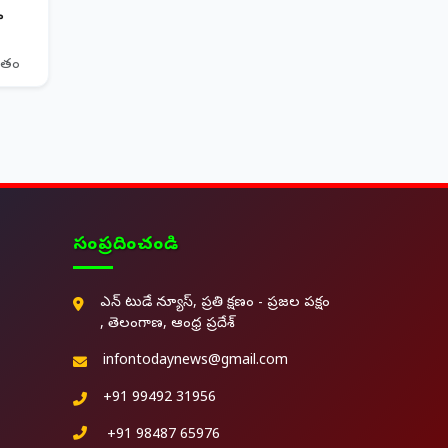
ా
ితం
సంప్రదించండి
ఎన్ టుడే న్యూస్, ప్రతి క్షణం - ప్రజల పక్షం
, తెలంగాణ, ఆంధ్ర ప్రదేశ్
infontodaynews@gmail.com
+91 99492 31956
+91 98487 65976