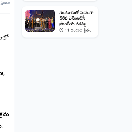
ీక్షణలు
గుంటూరులో ఘనంగా
58వ ఎస్‌ఐఆర్‌సీ
ప్రాంతీయ సదస్సు ...
11 గంటల క్రితం
మంలో
ాణ,
క్రమ
ు.