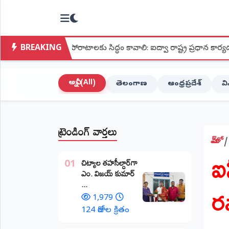
NTODAY
×
NEWS
BREAKING
పోరాటాలకు సిద్ధం కావాలి: ఐద్వా రాష్ట్ర ప్రధాన కార్యదర్శి మల్లు లక్ష్మీ
హోమ్
(Home)
అన్నీ (All)
తెలంగాణ
ఆంధ్రప్రదేశ్
వ
LIVE
STREAMING
ట్రెండింగ్ వార్తలు
లైవ్
టీవీ
హోమ్
ఐ
(Live
​చిట్యాల తహసీల్దార్‌గా
TV)
01
ఎం. విజయ్ కుమార్
ర
...
లైవ్
రేడియో
1,979
(Live
124 రోజుల క్రితం
Radio)