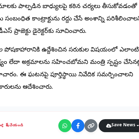
రమాలకు పాల్పడిన బాధ్యులపై కఠిన చర్యలు తీసుకోవడంతో
 సంబంధిత కాంట్రాక్టును రద్దు చేసే అంశాన్ని పరిశీలించాల
ీఎస్ ప్రాజెక్టు డైరెక్టర్‌కు సూచించారు.
్లల పోషకాహారానికి ఉద్దేశించిన సరుకుల విషయంలో ఎలాంటి
లక్ష్యం లేదా అక్రమాలను సహించబోమని మంత్రి స్పష్టం చేసినట్
చారం. ఈ ఘటనపై పూర్తిస్థాయి నివేదిక సమర్పించాలని
కారులను ఆదేశించారు.
Save News
షేర్ చేయండి