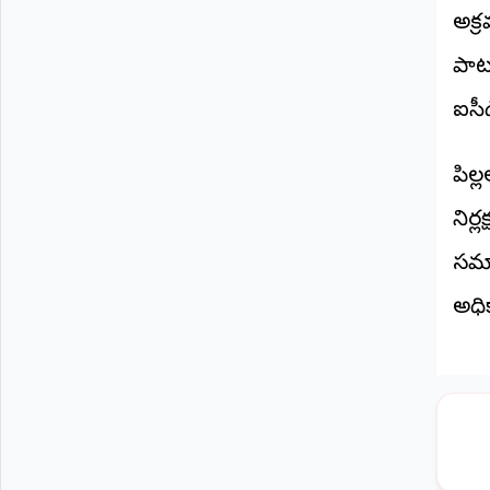
©
అక్
2026
NTODAY
పాటు
NEWS
ప్రతి
ఐసీడ
క్షణం
-
ప్రజల
పక్షం
పిల
నిర్
సమా
అధి