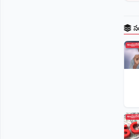
స
ఆంధ్రప్రదేశ్
ఆంధ్రప్రదేశ్