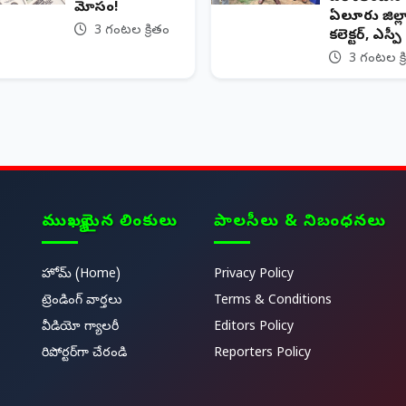
మోసం!
ఏలూరు జిల్ల
3 గంటల క్రితం
కలెక్టర్, ఎస్పీ
3 గంటల క్ర
ముఖ్యమైన లింకులు
పాలసీలు & నిబంధనలు
హోమ్ (Home)
Privacy Policy
ట్రెండింగ్ వార్తలు
Terms & Conditions
వీడియో గ్యాలరీ
Editors Policy
రిపోర్టర్‌గా చేరండి
Reporters Policy