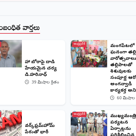
ంబంధిత వార్తలు
ఆంధ్రప్రదేశ్
మంగపేటలో
ఘనంగా తల్ల
వారోత్సవాల
నేహా బోరాపై దాడి
తల్లిపాలతోనే
హేయమైన చర్య
శిశువులకు
డి.హరినాధ్
సంపూర్ణ ఆరో
39 నిమిషాల క్రితం
అంగన్వాడీ
కార్యకర్త అన
60 నిమిషాల 
ఆంధ్రప్రదేశ్
ముఖ్యమంత్రి
పర్యటన
వర్క్‌ఫ్రమ్‌హోమ్‌
ఏర్పాట్లను
పేరుతో భారీ
పరిశీలించిన