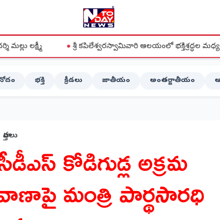
●
శ్రీ కపిలేశ్వరస్వామివారి ఆలయంలో భక్తిశ్రద్ధల మధ్య వైభవంగా ఆడికృత
ినోదం
భక్తి
క్రీడలు
జాతీయం
అంతర్జాతీయం
ఆ
వార్తలు
సీడీఎస్ కోడిగుడ్ల అక్రమ
వాణాపై మంత్రి పార్థసారధి