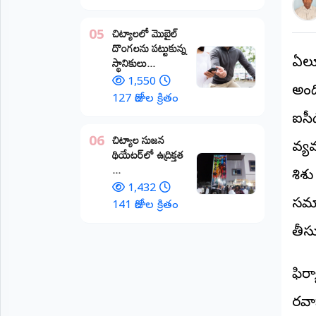
అంతర్జాతీయం
చిట్యాలలో మొబైల్
05
దొంగలను పట్టుకున్న
ఆర్టీఐ
స్థానికులు...
ఏలూర
1,550
అంద
రిపోర్టర్స్
127 రోజుల క్రితం
డెస్క్
(REPORTERS
ఐసీ
DESK)
చిట్యాల సుజన
06
వ్య
థియేటర్‌లో ఉద్రిక్తత
మా
...
రిపోర్టర్లు
శిశు
1,432
సమా
రిపోర్టర్‌గా
141 రోజుల క్రితం
చేరండి
తీసు
లాగిన్
(Login)
ఫిర్
రవా