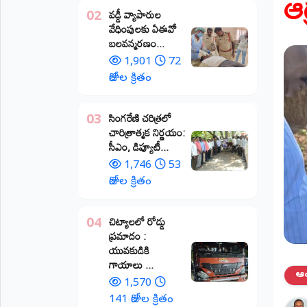
ఆ
వడ్డీ వ్యాపారుల
02
ప్రాంతీయ
వేధింపులకు ఏఈవో
వార్తలు
బలవన్మరణం...
(STATE)
1,901
72
తెలంగాణ
రోజుల క్రితం
ఆంధ్రప్రదేశ్
​సింగరేణి చరిత్రలో
03
చారిత్రాత్మక నిర్ణయం:
ప్రధాన
సీఎం, డిప్యూటీ...
విభాగాలు
(MAIN)
1,746
53
రోజుల క్రితం
వినోదం
చిట్యాలలో రోడ్డు
04
భక్తి
ప్రమాదం :
యువకుడికి
క్రీడలు
గాయాలు ​...
ఆంధ
1,570
జాతీయం
141 రోజుల క్రితం