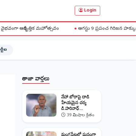
Login
్తిక మహోత్సవం
●
ఆగస్టు 9 ప్రపంచ గిరిజన హక్కుల దినోత్సవాన్ని జ
ర్టీఐ
తాజా వార్తలు
నేహా బోరాపై దాడి
హేయమైన చర్య
డి.హరినాధ్...
39 నిమిషాల క్రితం
మంగపేటలో ఘనంగా