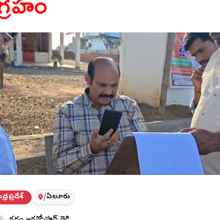
గ్రహం
్రప్రదేశ్
/
ఏలూరు
గడ్డం జగన్మోహన్ రెడ్డి