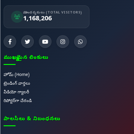
మా సందర్శకులు (TOTAL VISITORS)
1,168,206
ముఖ్యమైన లింకులు
హోమ్ (Home)
ట్రెండింగ్ వార్తలు
వీడియో గ్యాలరీ
రిపోర్టర్‌గా చేరండి
పాలసీలు & నిబంధనలు