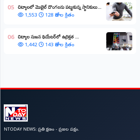
చిట్యాలలో మొబైల్ దొంగలను పట్టుకున్న స్థానికులు...
05
1,553
128 రోజుల క్రితం
చిట్యాల సుజన థియేటర్‌లో ఉద్రిక్తత ...
06
1,442
143 రోజుల క్రితం
NTODAY NEWS: ప్రతి క్షణం - ప్రజల పక్షం.