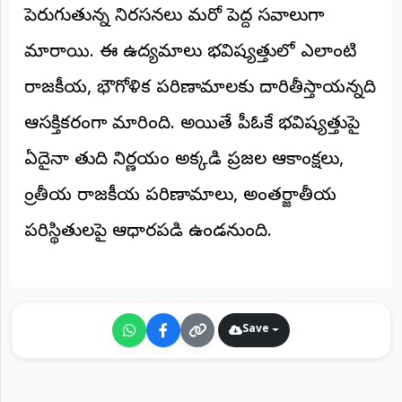
పెరుగుతున్న నిరసనలు మరో పెద్ద సవాలుగా
మారాయి. ఈ ఉద్యమాలు భవిష్యత్తులో ఎలాంటి
రాజకీయ, భౌగోళిక పరిణామాలకు దారితీస్తాయన్నది
ఆసక్తికరంగా మారింది. అయితే పీఓకే భవిష్యత్తుపై
ఏదైనా తుది నిర్ణయం అక్కడి ప్రజల ఆకాంక్షలు,
ప్రాంతీయ రాజకీయ పరిణామాలు, అంతర్జాతీయ
పరిస్థితులపై ఆధారపడి ఉండనుంది.
Save