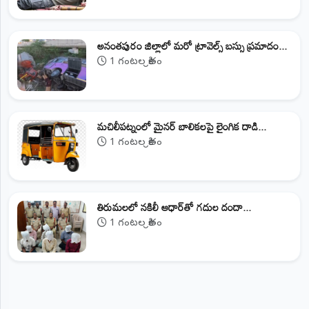
అనంతపురం జిల్లాలో మరో ట్రావెల్స్‌ బస్సు ప్రమాదం...
1 గంటల క్రితం
మచిలీపట్నంలో మైనర్ బాలికలపై లైంగిక దాడి...
1 గంటల క్రితం
తిరుమలలో నకిలీ ఆధార్‌తో గదుల దందా...
1 గంటల క్రితం