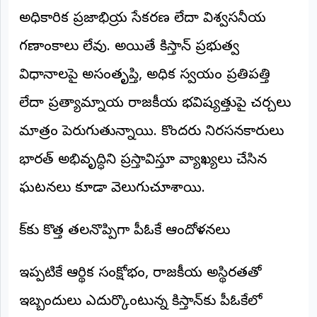
అధికారిక ప్రజాభిప్రాయ సేకరణ లేదా విశ్వసనీయ
గణాంకాలు లేవు. అయితే పాకిస్తాన్ ప్రభుత్వ
విధానాలపై అసంతృప్తి, అధిక స్వయం ప్రతిపత్తి
లేదా ప్రత్యామ్నాయ రాజకీయ భవిష్యత్తుపై చర్చలు
మాత్రం పెరుగుతున్నాయి. కొందరు నిరసనకారులు
భారత్‌ అభివృద్ధిని ప్రస్తావిస్తూ వ్యాఖ్యలు చేసిన
ఘటనలు కూడా వెలుగుచూశాయి.
పాక్‌కు కొత్త తలనొప్పిగా పీఓకే ఆందోళనలు
ఇప్పటికే ఆర్థిక సంక్షోభం, రాజకీయ అస్థిరతతో
ఇబ్బందులు ఎదుర్కొంటున్న పాకిస్తాన్‌కు పీఓకేలో