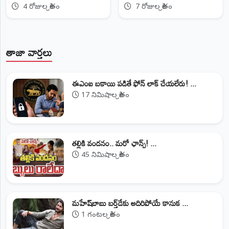
ప్రొఫెసర్
వర్షం!
4 రోజుల క్రితం
7 రోజుల క్రితం
తాజా వార్తలు
ఈఎంఐ బకాయి పడితే ఫోన్‌ లాక్‌ చేయలేరు! ...
17 నిమిషాల క్రితం
తల్లికి వందనం.. మరో ఛాన్స్! ...
45 నిమిషాల క్రితం
మహేష్‌బాబు బర్త్‌డేకు అదిరిపోయే కానుక ...
1 గంటల క్రితం