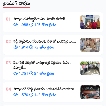
ట్రెండింగ్ వార్తలు
​చిట్యాల తహసీల్దార్‌గా ఎం. విజయ్ కుమార్ ...
01
1,988
125 రోజుల క్రితం
వడ్డీ వ్యాపారుల వేధింపులకు ఏఈవో బలవన్మరణం...
02
1,914
73 రోజుల క్రితం
​సింగరేణి చరిత్రలో చారిత్రాత్మక నిర్ణయం: సీఎం,
03
డిప్యూటీ...
1,751
54 రోజుల క్రితం
చిట్యాలలో రోడ్డు ప్రమాదం : యువకుడికి గాయాలు ​...
04
1,570
143 రోజుల క్రితం