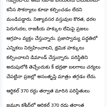
గుప్పించారు. తమ సహజ వనరులను దోచుకుంటూ
©
2026
కనీస సౌకర్యాలు కూడా కల్పించడం లేదని
NTODAY
NEWS
మండిపడ్డారు. నిత్యావసర వస్తువుల కొరత, ధరల
ప్రతి
క్షణం
పెరుగుదల, రాజకీయ హక్కుల లేమిపై ప్రజలు
-
ప్రజల
పక్షం
ఆగ్రహం వ్యక్తం చేస్తున్నారు. ప్రజాస్వామ్య పద్ధతిలో
ఎన్నికలు నిర్వహించాలని, ప్రాథమిక హక్కులు
కల్పించాలని డిమాండ్ చేస్తున్నారు. పరిస్థితిని
అదుపులోకి తెచ్చేందుకు పాక్ భద్రతా బలగాలు చర్యలు
చేపట్టినా ప్రజల్లో అసంతృప్తి మాత్రం తగ్గడం లేదు.
ఆర్టికల్ 370 రద్దు తర్వాత మారిన పరిస్థితులు
జమ్మూ కశ్మీర్‌లో ఆర్టికల్ 370 రద్దు తర్వాత