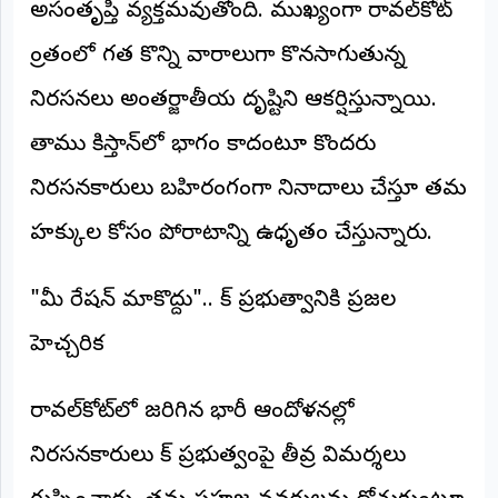
అసంతృప్తి వ్యక్తమవుతోంది. ముఖ్యంగా రావల్‌కోట్
అంతర్జాతీయం
ప్రాంతంలో గత కొన్ని వారాలుగా కొనసాగుతున్న
ఆర్టీఐ
నిరసనలు అంతర్జాతీయ దృష్టిని ఆకర్షిస్తున్నాయి.
తాము పాకిస్తాన్‌లో భాగం కాదంటూ కొందరు
రిపోర్టర్స్
డెస్క్
(REPORTERS
నిరసనకారులు బహిరంగంగా నినాదాలు చేస్తూ తమ
DESK)
హక్కుల కోసం పోరాటాన్ని ఉధృతం చేస్తున్నారు.
మా
రిపోర్టర్లు
"మీ రేషన్ మాకొద్దు".. పాక్ ప్రభుత్వానికి ప్రజల
రిపోర్టర్‌గా
హెచ్చరిక
చేరండి
లాగిన్
రావల్‌కోట్‌లో జరిగిన భారీ ఆందోళనల్లో
(Login)
నిరసనకారులు పాక్ ప్రభుత్వంపై తీవ్ర విమర్శలు