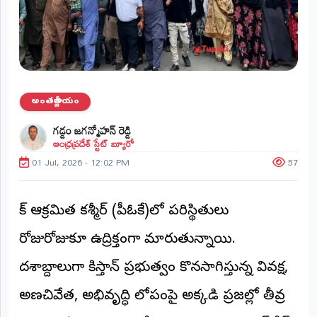
ప్రాంతీయ
వార్తలు
(STATE)
తెలంగాణ
అంతర్జాతీయం
ఆంధ్రప్రదేశ్
గడ్డం జగన్మోహన్ రెడ్డి
ఆంధ్రప్రదేశ్ స్టేట్ బ్యూరో
ప్రధాన
విభాగాలు
01 Jul, 2026 - 12:02 PM
57
(MAIN)
వినోదం
పాక్ ఆక్రమిత కశ్మీర్‌ (పీఓకే)లో పరిస్థితులు
భక్తి
రోజురోజుకూ ఉద్రిక్తంగా మారుతున్నాయి.
దశాబ్దాలుగా పాకిస్తాన్ ప్రభుత్వం కొనసాగిస్తున్న వివక్ష,
క్రీడలు
అణచివేత, అభివృద్ధి లోపంపై అక్కడి ప్రజల్లో తీవ్ర
జాతీయం