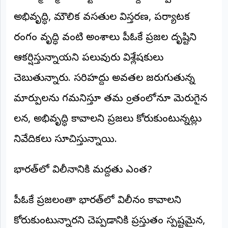
అభివృద్ధి, మౌలిక వసతుల విస్తరణ, పర్యాటక
రంగం వృద్ధి వంటి అంశాలు పీఓకే ప్రజల దృష్టిని
ఆకర్షిస్తున్నాయని పలువురు విశ్లేషకులు
చెబుతున్నారు. సరిహద్దు అవతల జరుగుతున్న
మార్పులను గమనిస్తూ తమ ప్రాంతంలోనూ మెరుగైన
పాలన, అభివృద్ధి కావాలని ప్రజలు కోరుకుంటున్నట్లు
నివేదికలు సూచిస్తున్నాయి.
భారత్‌లో విలీనానికి మద్దతు ఎంత?
పీఓకే ప్రజలంతా భారత్‌లో విలీనం కావాలని
కోరుకుంటున్నారని చెప్పడానికి ప్రస్తుతం స్పష్టమైన,