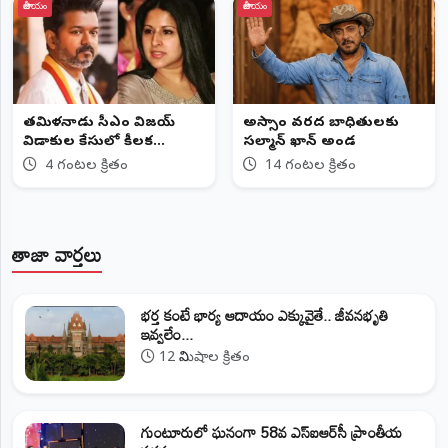
జాతీయం
జాతీయం
తమిళనాడు సీఎం విజయ్‌
అస్సాం వరద బాధితులకు
విడాకుల కేసులో కీలక
సల్మాన్ ఖాన్ అండ
మలుపు
4 గంటల క్రితం
14 గంటల క్రితం
తాజా వార్తలు
భర్త కంటే భార్య ఆదాయం ఎక్కువైతే.. జీవనభృతి
ఇవ్వలేం...
12 నిమిషాల క్రితం
గుంటూరులో ఘనంగా 58వ ఎస్‌ఐఆర్‌సీ ప్రాంతీయ