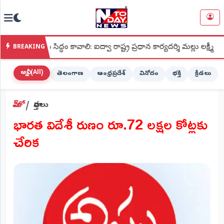
NTODAY
×
NEWS
సిద్ధం కావాలి: ఐద్వా రాష్ట్ర ప్రధాన కార్యదర్శి మల్లు లక్ష్మీ
●
శ్రీ
BREAKING
హోమ్
(Home)
అన్నీ (All)
తెలంగాణ
ఆంధ్రప్రదేశ్
వినోదం
భక్తి
క్రీడలు
LIVE
హోమ్
వార్తలు
STREAMING
భారత విదేశీ రుణం రూ.72 లక్షల కోట్లకు
లైవ్
చేరిక
టీవీ
(Live
TV)
లైవ్
రేడియో
(Live
Radio)