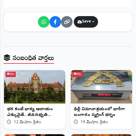
©
2026
NTODAY
Save
NEWS
ప్రతి
క్షణం
-
ప్రజల
పక్షం
సంబంధిత వార్తలు
జాతీయం
జాతీయం
భర్త కంటే భార్య ఆదాయం
ఢిల్లీ విమానాశ్రయంలో భారీగా
ఎక్కువైతే.. జీవనభృతి
బంగారం స్మగ్లింగ్ భగ్నం
ఇవ్వలేం
12 నిమిషాల క్రితం
19 నిమిషాల క్రితం