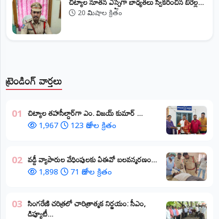
​చిట్యాల నూతన ఎస్సైగా బాధ్యతలు స్వీకరించిన బీరెల్ల...
20 నిమిషాల క్రితం
ట్రెండింగ్ వార్తలు
​చిట్యాల తహసీల్దార్‌గా ఎం. విజయ్ కుమార్ ...
01
1,967
123 రోజుల క్రితం
వడ్డీ వ్యాపారుల వేధింపులకు ఏఈవో బలవన్మరణం...
02
1,898
71 రోజుల క్రితం
​సింగరేణి చరిత్రలో చారిత్రాత్మక నిర్ణయం: సీఎం,
03
డిప్యూటీ...