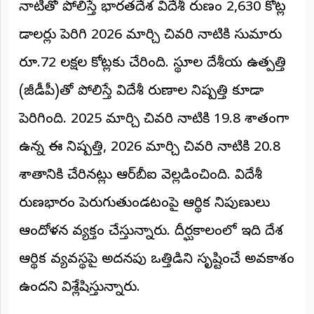
నాటితో పోలిస్తే భారతదేశ విదేశీ రుణం 2,630 కోట్ల
అంతర్జాతీయం
డాలర్లు పెరిగి 2026 మార్చి చివరి నాటికి సుమారు
ఆర్టీఐ
రూ.72 లక్షల కోట్లకు చేరింది. స్థూల దేశీయ ఉత్పత్తి
(జీడీపీ)తో పోలిస్తే విదేశీ రుణాల నిష్పత్తి కూడా
రిపోర్టర్స్
డెస్క్
(REPORTERS
పెరిగింది. 2025 మార్చి చివరి నాటికి 19.8 శాతంగా
DESK)
ఉన్న ఈ నిష్పత్తి, 2026 మార్చి చివరి నాటికి 20.8
మా
రిపోర్టర్లు
శాతానికి చేరినట్లు ఆర్‌బీఐ వెల్లడించింది. విదేశీ
రుణభారం పెరుగుతుండటంపై ఆర్థిక నిపుణులు
రిపోర్టర్‌గా
చేరండి
ఆందోళన వ్యక్తం చేస్తున్నారు. దీర్ఘకాలంలో ఇది దేశ
లాగిన్
ఆర్థిక వ్యవస్థపై అదనపు ఒత్తిడిని సృష్టించే అవకాశం
(Login)
ఉందని విశ్లేషిస్తున్నారు.