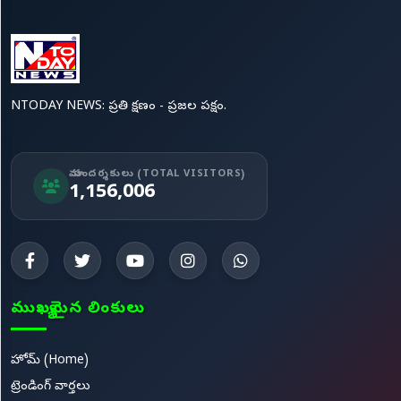
NTODAY NEWS: ప్రతి క్షణం - ప్రజల పక్షం.
మా సందర్శకులు (TOTAL VISITORS)
1,156,006
ముఖ్యమైన లింకులు
హోమ్ (Home)
ట్రెండింగ్ వార్తలు