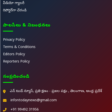
వీడియో గ్యాలరీ
రిపోర్టర్‌గా చేరండి
పాలసీలు & నిబంధనలు
Privacy Policy
Terms & Conditions
Editors Policy
Reporters Policy
సంప్రదించండి
ఎన్ టుడే న్యూస్, ప్రతి క్షణం - ప్రజల పక్షం , తెలంగాణ, ఆంధ్ర ప్రదేశ్
infontodaynews@gmail.com
+91 99492 31956