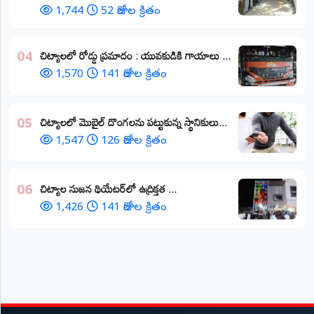
1,744
52 రోజుల క్రితం
చిట్యాలలో రోడ్డు ప్రమాదం : యువకుడికి గాయాలు ​...
04
1,570
141 రోజుల క్రితం
చిట్యాలలో మొబైల్ దొంగలను పట్టుకున్న స్థానికులు...
05
1,547
126 రోజుల క్రితం
చిట్యాల సుజన థియేటర్‌లో ఉద్రిక్తత ...
06
1,426
141 రోజుల క్రితం