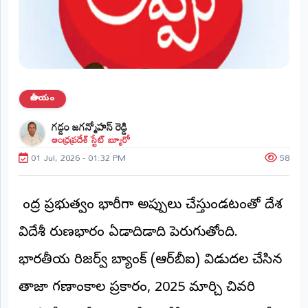
ప్రాంతీయ
వార్తలు
(STATE)
తెలంగాణ
జాతీయం
ఆంధ్రప్రదేశ్
గడ్డం జగన్మోహన్ రెడ్డి
ఆంధ్రప్రదేశ్ స్టేట్ బ్యూరో
ప్రధాన
విభాగాలు
01 Jul, 2026 - 01:32 PM
58
(MAIN)
వినోదం
కేంద్ర ప్రభుత్వం భారీగా అప్పులు చేస్తుండటంతో దేశ
భక్తి
విదేశీ రుణభారం ఏడాదికేడాది పెరుగుతోంది.
భారతీయ రిజర్వ్‌ బ్యాంక్‌ (ఆర్‌బీఐ) విడుదల చేసిన
క్రీడలు
తాజా గణాంకాల ప్రకారం, 2025 మార్చి చివరి
జాతీయం