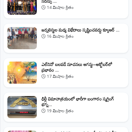
సదస్సు ...
14 నిమిషాల క్రితం
జర్నలిస్టుల మధ్య విభేదాలు సృష్టించవద్దు క్యూఆర్‌ ...
16 నిమిషాల క్రితం
ఎల్‌నినో బలపడే సూచనలు ఆగస్టు–అక్టోబర్‌లో
ప్రభావం ...
17 నిమిషాల క్రితం
ఢిల్లీ విమానాశ్రయంలో భారీగా బంగారం స్మగ్లింగ్
భగ్న...
19 నిమిషాల క్రితం