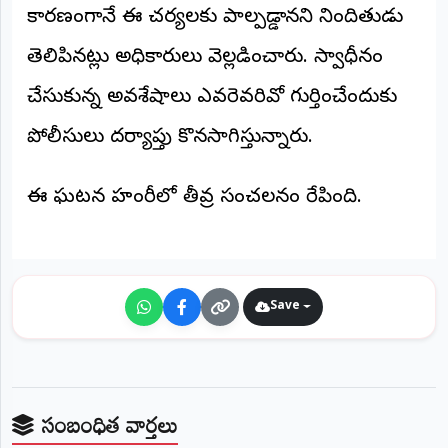
©
కారణంగానే ఈ చర్యలకు పాల్పడ్డానని నిందితుడు
2026
తెలిపినట్లు అధికారులు వెల్లడించారు. స్వాధీనం
NTODAY
NEWS
చేసుకున్న అవశేషాలు ఎవరెవరివో గుర్తించేందుకు
ప్రతి
క్షణం
-
పోలీసులు దర్యాప్తు కొనసాగిస్తున్నారు.
ప్రజల
పక్షం
ఈ ఘటన హంగేరీలో తీవ్ర సంచలనం రేపింది.
Save
సంబంధిత వార్తలు