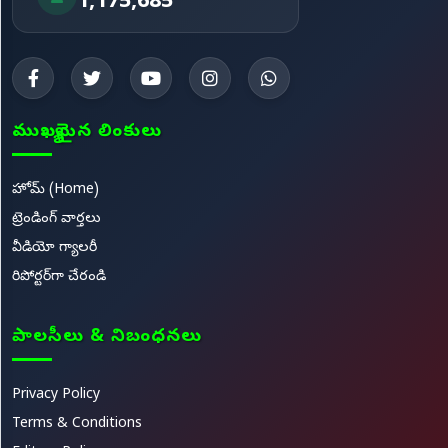
1,175,685
ముఖ్యమైన లింకులు
హోమ్ (Home)
ట్రెండింగ్ వార్తలు
వీడియో గ్యాలరీ
రిపోర్టర్‌గా చేరండి
పాలసీలు & నిబంధనలు
Privacy Policy
Terms & Conditions