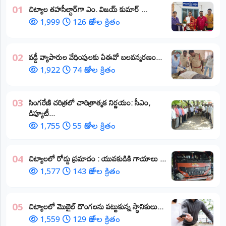
​చిట్యాల తహసీల్దార్‌గా ఎం. విజయ్ కుమార్ ...
01
1,999
126 రోజుల క్రితం
వడ్డీ వ్యాపారుల వేధింపులకు ఏఈవో బలవన్మరణం...
02
1,922
74 రోజుల క్రితం
​సింగరేణి చరిత్రలో చారిత్రాత్మక నిర్ణయం: సీఎం,
03
డిప్యూటీ...
1,755
55 రోజుల క్రితం
చిట్యాలలో రోడ్డు ప్రమాదం : యువకుడికి గాయాలు ​...
04
1,577
143 రోజుల క్రితం
చిట్యాలలో మొబైల్ దొంగలను పట్టుకున్న స్థానికులు...
05
1,559
129 రోజుల క్రితం