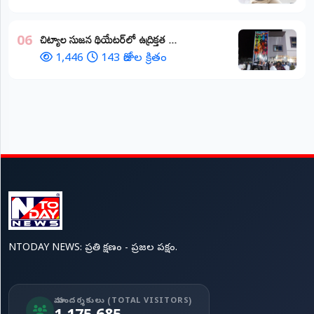
చిట్యాల సుజన థియేటర్‌లో ఉద్రిక్తత ...
06
1,446
143 రోజుల క్రితం
NTODAY NEWS: ప్రతి క్షణం - ప్రజల పక్షం.
మా సందర్శకులు (TOTAL VISITORS)