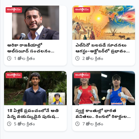
అంతర్జాతీయం
అంతర్జాతీయం
అమెరికా రాజకీయాల్లో
ఎల్‌నినో బలపడే సూచనలు
అల్‌సయీద్ సంచలనం
ఆగస్టు–అక్టోబర్‌లో ప్రభావం
ధనబలాన్ని ఢీకొట్టిన
పెరిగే అవకాశం
1 రోజుల క్రితం
2 రోజుల క్రితం
ప్రజాబలం..
అంతర్జాతీయం
అంతర్జాతీయం
18 ఏళ్లకే ప్రపంచంలోనే అతి
స్వర్ణ కాంతుల్లో భారత
పిన్న వయస్కుడైన పురుష
వనితలు.. రింగులో రికార్డుల
ప్రొఫెసర్
వర్షం!
5 రోజుల క్రితం
7 రోజుల క్రితం