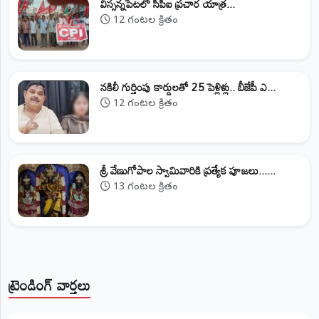
విస్సన్నపేటలో సీపీఐ ప్రచార యాత్ర...
12 గంటల క్రితం
నకిలీ గుర్తింపు కార్డులతో 25 పెళ్లిళ్లు.. బీజేపీ ఎ...
12 గంటల క్రితం
శ్రీ వేణుగోపాల స్వామివారికి ప్రత్యేక పూజలు......
13 గంటల క్రితం
ట్రెండింగ్ వార్తలు