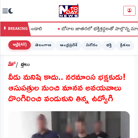
NTODAY
×
NEWS
ాలతో ఉండాలి
●
బోనాల జాతరలో భక్తిశ్రద్ధలతో పాల్గొన్న మాజీ డీసీసీ అ
BREAKING
హోమ్
(Home)
అన్నీ (All)
తెలంగాణ
ఆంధ్రప్రదేశ్
వినోదం
భక్తి
క్రీడలు
LIVE
హోమ్
వార్తలు
STREAMING
వీడు మనిషి కాదు.. నరమాంస భక్షకుడు!
లైవ్
ఆసుపత్రుల నుంచి మానవ అవయవాలు
టీవీ
(Live
దొంగిలించి వండుకుని తిన్న ఉద్యోగి
TV)
లైవ్
రేడియో
(Live
Radio)