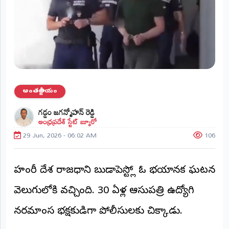
ప్రాంతీయ
వార్తలు
(STATE)
తెలంగాణ
ఆంధ్రప్రదేశ్
అంతర్జాతీయం
ప్రధాన
గడ్డం జగన్మోహన్ రెడ్డి
విభాగాలు
ఆంధ్రప్రదేశ్ స్టేట్ బ్యూరో
(MAIN)
29 Jun, 2026 - 06:02 AM
106
వినోదం
భక్తి
హంగేరీ దేశ రాజధాని బుడాపెస్ట్లో ఓ భయానక ఘటన
వెలుగులోకి వచ్చింది. 30 ఏళ్ల ఆసుపత్రి ఉద్యోగి
క్రీడలు
నరమాంస భక్షకుడిగా పోలీసులకు చిక్కాడు.
జాతీయం