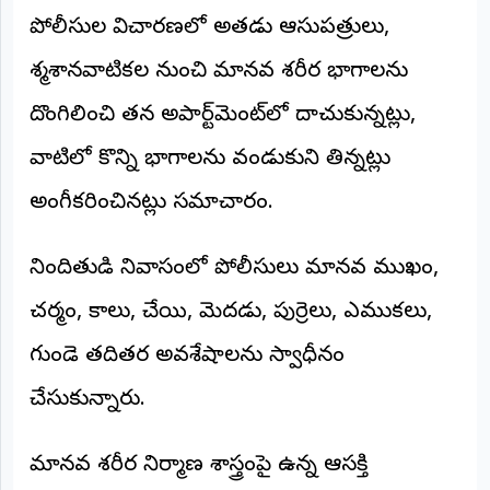
పోలీసుల విచారణలో అతడు ఆసుపత్రులు,
అంతర్జాతీయం
శ్మశానవాటికల నుంచి మానవ శరీర భాగాలను
ఆర్టీఐ
దొంగిలించి తన అపార్ట్‌మెంట్‌లో దాచుకున్నట్లు,
రిపోర్టర్స్
వాటిలో కొన్ని భాగాలను వండుకుని తిన్నట్లు
డెస్క్
(REPORTERS
అంగీకరించినట్లు సమాచారం.
DESK)
మా
రిపోర్టర్లు
నిందితుడి నివాసంలో పోలీసులు మానవ ముఖం,
చర్మం, కాలు, చేయి, మెదడు, పుర్రెలు, ఎముకలు,
రిపోర్టర్‌గా
చేరండి
గుండె తదితర అవశేషాలను స్వాధీనం
లాగిన్
చేసుకున్నారు.
(Login)
మానవ శరీర నిర్మాణ శాస్త్రంపై ఉన్న ఆసక్తి