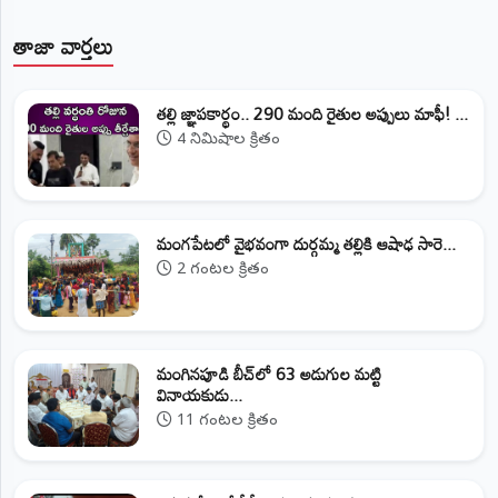
తాజా వార్తలు
తల్లి జ్ఞాపకార్థం.. 290 మంది రైతుల అప్పులు మాఫీ! ...
4 నిమిషాల క్రితం
మంగపేటలో వైభవంగా దుర్గమ్మ తల్లికి ఆషాఢ సారె...
2 గంటల క్రితం
మంగినపూడి బీచ్‌లో 63 అడుగుల మట్టి
వినాయకుడు...
11 గంటల క్రితం