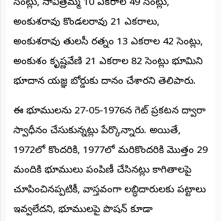
సెంట్లు, సావిత్రమ్మ 10 ఎకరాల 49 సెంట్లు,
©
2026
అంకుశరావు కొండలరావు 21 ఎకరాలు,
NTODAY
NEWS
అంకుశరావు తులసీ రత్నం 13 ఎకరాల 42 సెంట్లు,
ప్రతి
క్షణం
అంకుశం కృష్ణవేణి 21 ఎకరాల 82 సెంట్లు భూమిని
-
ప్రజల
పక్షం
భూదాన యజ్ఞ బోర్డుకు దానం చేశారని తెలిపారు.
ఈ భూములను 27-05-1976న గెజిట్ ప్రకటన ద్వారా
స్వాధీనం చేసుకున్నట్లు పేర్కొన్నారు. అయితే,
1972లో కొందరికి, 1977లో మరికొందరికి మొత్తం 29
మందికి భూములు పంపిణీ చేసినట్లు కాగితాలపై
చూపించినప్పటికీ, వాస్తవంగా లబ్ధిదారులకు పట్టాలు
ఇవ్వలేదని, భూములపై పొజిషన్ కూడా