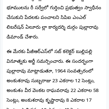
అంతర్జాతీయం
భూములను రీ సర్వేలో గుర్తించి ప్రభుత్వం స్వాధీనం
చేసుకుని పేదలకు పంచాలని సిపిఐ ఎంఎల్
ఆర్టీఐ
లిబరేషన్ ఏలూరు జిల్లా కార్యదర్శి దుర్గం పుల్లారావు
రిపోర్టర్స్
డిమాండ్ చేశారు.
డెస్క్
(REPORTERS
DESK)
ఈ మేరకు పీజీఆర్ఎస్‌లో సబ్ కలెక్టర్ బుల్లిపల్లి
మా
రిపోర్టర్లు
వినూత్నకు అర్జీ సమర్పించారు. ఈ సందర్భంగా
రిపోర్టర్‌గా
పుల్లారావు మాట్లాడుతూ, 1964 సంవత్సరంలో
చేరండి
అంకుశరావు సుబ్బరాజు 23 ఎకరాల 12 సెంట్లు,
లాగిన్
అంకుశం వీర వెంకట రాఘవరావు 22 ఎకరాల 58
(Login)
సెంట్లు, అంకుశరావు కృష్ణారావు 8 ఎకరాల 17