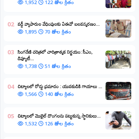
1,952
122 రోజుల క్రితం
వడ్డీ వ్యాపారుల వేధింపులకు ఏఈవో బలవన్మరణం...
02
1,895
70 రోజుల క్రితం
​సింగరేణి చరిత్రలో చారిత్రాత్మక నిర్ణయం: సీఎం,
03
డిప్యూటీ...
1,738
51 రోజుల క్రితం
చిట్యాలలో రోడ్డు ప్రమాదం : యువకుడికి గాయాలు ​...
04
1,566
140 రోజుల క్రితం
చిట్యాలలో మొబైల్ దొంగలను పట్టుకున్న స్థానికులు...
05
1,532
126 రోజుల క్రితం