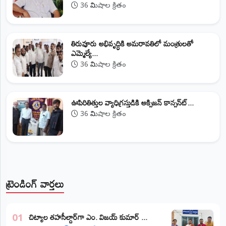
36 నిమిషాల క్రితం
తిరువూరు అభివృద్ధికి అమరావతిలో మంత్రులతో
ఎమ్మెల్యే...
36 నిమిషాల క్రితం
ఊపిరితిత్తుల వ్యాధిగ్రస్తుడికి ఆక్సిజన్ కాన్సన్‌ట్...
36 నిమిషాల క్రితం
ట్రెండింగ్ వార్తలు
​చిట్యాల తహసీల్దార్‌గా ఎం. విజయ్ కుమార్ ...
01