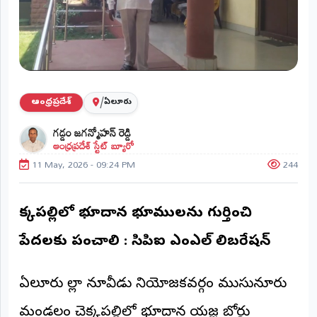
ప్రాంతీయ
వార్తలు
(STATE)
తెలంగాణ
/
ఆంధ్రప్రదేశ్
ఏలూరు
ఆంధ్రప్రదేశ్
గడ్డం జగన్మోహన్ రెడ్డి
ఆంధ్రప్రదేశ్ స్టేట్ బ్యూరో
ప్రధాన
విభాగాలు
11 May, 2026 - 09:24 PM
244
(MAIN)
వినోదం
చెక్కపల్లిలో భూదాన భూములను గుర్తించి
భక్తి
పేదలకు పంచాలి : సిపిఐ ఎంఎల్ లిబరేషన్
క్రీడలు
ఏలూరు జిల్లా నూజివీడు నియోజకవర్గం ముసునూరు
జాతీయం
మండలం చెక్కపల్లిలో భూదాన యజ్ఞ బోర్డు