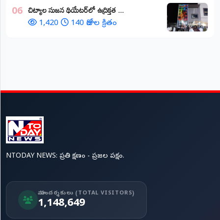
చిట్యాల సుజన థియేటర్‌లో ఉద్రిక్తత ...
06
1,420
140 రోజుల క్రితం
NTODAY NEWS: ప్రతి క్షణం - ప్రజల పక్షం.
మా సందర్శకులు (TOTAL VISITORS)
1,148,649