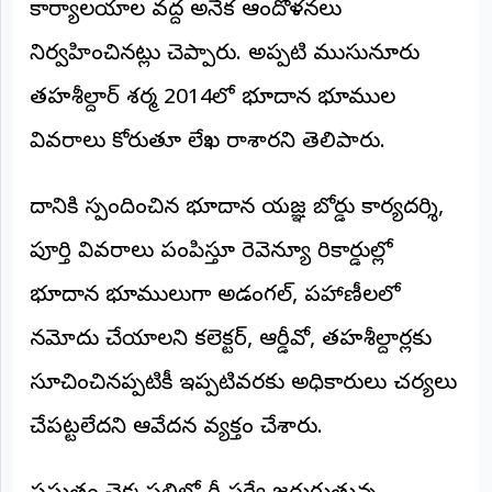
కార్యాలయాల వద్ద అనేక ఆందోళనలు
నిర్వహించినట్లు చెప్పారు. అప్పటి ముసునూరు
తహశీల్దార్ శర్మ 2014లో భూదాన భూముల
వివరాలు కోరుతూ లేఖ రాశారని తెలిపారు.
దానికి స్పందించిన భూదాన యజ్ఞ బోర్డు కార్యదర్శి,
పూర్తి వివరాలు పంపిస్తూ రెవెన్యూ రికార్డుల్లో
భూదాన భూములుగా అడంగల్, పహాణీలలో
నమోదు చేయాలని కలెక్టర్, ఆర్డీవో, తహశీల్దార్లకు
సూచించినప్పటికీ ఇప్పటివరకు అధికారులు చర్యలు
చేపట్టలేదని ఆవేదన వ్యక్తం చేశారు.