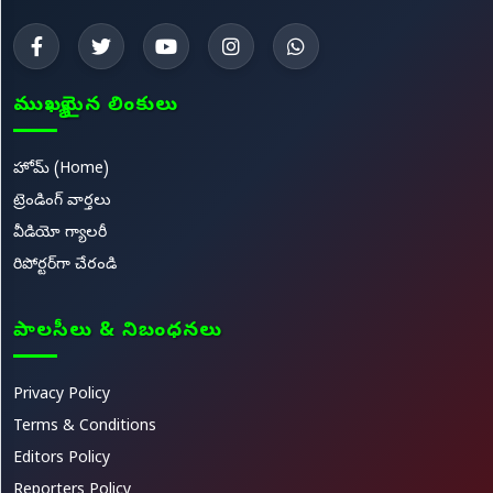
ముఖ్యమైన లింకులు
హోమ్ (Home)
ట్రెండింగ్ వార్తలు
వీడియో గ్యాలరీ
రిపోర్టర్‌గా చేరండి
పాలసీలు & నిబంధనలు
Privacy Policy
Terms & Conditions
Editors Policy
Reporters Policy