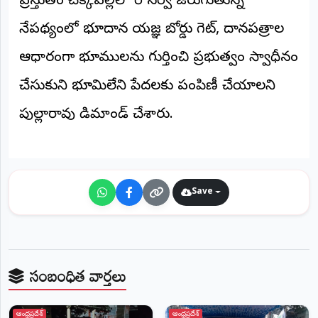
ప్రస్తుతం చెక్కపల్లిలో రీ సర్వే జరుగుతున్న
నేపథ్యంలో భూదాన యజ్ఞ బోర్డు గెజిట్, దానపత్రాల
ఆధారంగా భూములను గుర్తించి ప్రభుత్వం స్వాధీనం
చేసుకుని భూమిలేని పేదలకు పంపిణీ చేయాలని
పుల్లారావు డిమాండ్ చేశారు.
Save
సంబంధిత వార్తలు
ఆంధ్రప్రదేశ్
ఆంధ్రప్రదేశ్