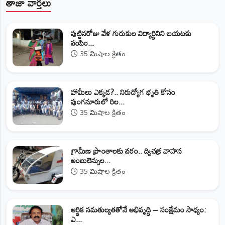
తాజా వార్తలు
పుట్టినరోజు వేళ గురుకుల విద్యార్థినిని బయటకు
పంపిం...
35 నిమిషాల క్రితం
హామీలు ఎక్కడ?.. నిరుద్యోగ భృతి కోసం
పుంగనూరులో రిల...
35 నిమిషాల క్రితం
గ్రామీణ ప్రాంతాలకు వరం.. ద్విచక్ర వాహన
అంబులెన్సుల...
35 నిమిషాల క్రితం
ఆర్థిక సమతుల్యతతోనే అభివృద్ధి – సంక్షేమం సాధ్యం:
ఎ...