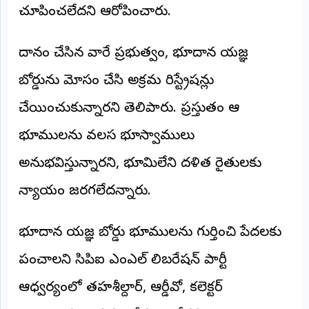
చూపించలేదని ఆరోపించారు.
దానం చేసిన వారే ప్రభుత్వం, భూదాన యజ్ఞ
బోర్డును మోసం చేసి అక్రమ రిజిస్ట్రేషన్లు
చేయించుకున్నారని తెలిపారు. ప్రస్తుతం ఆ
భూములను వలస భూస్వాములు
అనుభవిస్తున్నారని, భూమిలేని దళిత రైతులకు
న్యాయం జరగలేదన్నారు.
భూదాన యజ్ఞ బోర్డు భూములను గుర్తించి పేదలకు
పంచాలని సిపిఐ ఎంఎల్ లిబరేషన్ పార్టీ
ఆధ్వర్యంలో తహశీల్దార్, ఆర్డీవో, కలెక్టర్