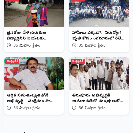
పుట్టినరోజు వేళ గురుకుల
హామీలు ఎక్కడ?.. నిరుద్యోగ
విద్యార్థినిని బయటకు
భృతి కోసం పుంగనూరులో రిలే
పంపించారంటూ ఆరోపణలు
దీక్షలు!..
35 నిమిషాల క్రితం
35 నిమిషాల క్రితం
ఆంధ్రప్రదేశ్
ఆంధ్రప్రదేశ్
ఆర్థిక సమతుల్యతతోనే
తిరువూరు అభివృద్ధికి
అభివృద్ధి – సంక్షేమం సాధ్యం:
అమరావతిలో మంత్రులతో
ఎం. సునీల్ కుమార్
ఎమ్మెల్యే వరుస భేటీలు
36 నిమిషాల క్రితం
36 నిమిషాల క్రితం