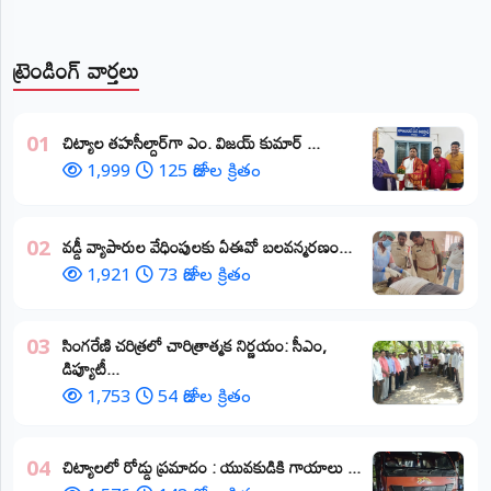
ట్రెండింగ్ వార్తలు
​చిట్యాల తహసీల్దార్‌గా ఎం. విజయ్ కుమార్ ...
01
1,999
125 రోజుల క్రితం
వడ్డీ వ్యాపారుల వేధింపులకు ఏఈవో బలవన్మరణం...
02
1,921
73 రోజుల క్రితం
​సింగరేణి చరిత్రలో చారిత్రాత్మక నిర్ణయం: సీఎం,
03
డిప్యూటీ...
1,753
54 రోజుల క్రితం
చిట్యాలలో రోడ్డు ప్రమాదం : యువకుడికి గాయాలు ​...
04