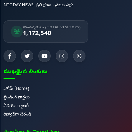
NTODAY NEWS: ప్రతి క్షణం - ప్రజల పక్షం.
మా సందర్శకులు (TOTAL VISITORS)
1,172,540
ముఖ్యమైన లింకులు
హోమ్ (Home)
ట్రెండింగ్ వార్తలు
వీడియో గ్యాలరీ
రిపోర్టర్‌గా చేరండి