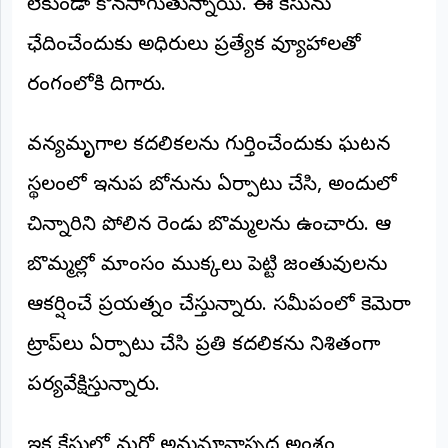
లేకుండా కొనసాగుతున్నాయి. ఈ కేసును
అంతర్జాతీయం
ఛేదించేందుకు అధికారులు ప్రత్యేక వ్యూహాలతో
ఆర్టీఐ
రంగంలోకి దిగారు.
రిపోర్టర్స్
వన్యమృగాల కదలికలను గుర్తించేందుకు ఘటన
డెస్క్
(REPORTERS
స్థలంలో ఇనుప బోనును ఏర్పాటు చేసి, అందులో
DESK)
మా
చిన్నారిని పోలిన రెండు బొమ్మలను ఉంచారు. ఆ
రిపోర్టర్లు
బొమ్మల్లో మాంసం ముక్కలు పెట్టి జంతువులను
రిపోర్టర్‌గా
ఆకర్షించే ప్రయత్నం చేస్తున్నారు. సమీపంలో కెమెరా
చేరండి
ట్రాప్‌లు ఏర్పాటు చేసి ప్రతి కదలికను నిశితంగా
లాగిన్
(Login)
పర్యవేక్షిస్తున్నారు.
ఇక కేసులో మరో అనుమానాస్పద అంశం