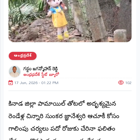
ప్రాంతీయ
వార్తలు
(STATE)
తెలంగాణ
ఆంధ్రప్రదేశ్
ఆంధ్రప్రదేశ్
ప్రధాన
గడ్డం జగన్మోహన్ రెడ్డి
విభాగాలు
ఆంధ్రప్రదేశ్ స్టేట్ బ్యూరో
(MAIN)
17 Jun, 2026 - 01:22 PM
102
వినోదం
భక్తి
కాకినాడ జిల్లా పామాయిల్ తోటలో అదృశ్యమైన
రెండేళ్ల చిన్నారి సుంకర జ్ఞానేశ్వరి ఆచూకీ కోసం
క్రీడలు
గాలింపు చర్యలు పదో రోజుకు చేరినా ఫలితం
జాతీయం