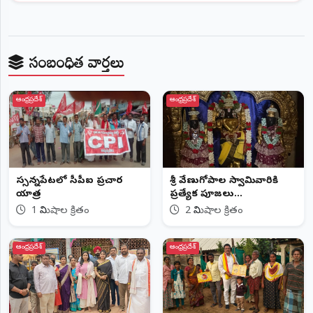
సంబంధిత వార్తలు
ఆంధ్రప్రదేశ్
ఆంధ్రప్రదేశ్
విస్సన్నపేటలో సీపీఐ ప్రచార
శ్రీ వేణుగోపాల స్వామివారికి
యాత్ర
ప్రత్యేక పూజలు...
1 నిమిషాల క్రితం
2 నిమిషాల క్రితం
ఆంధ్రప్రదేశ్
ఆంధ్రప్రదేశ్