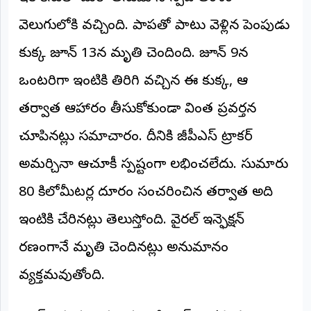
©
2026
వెలుగులోకి వచ్చింది. పాపతో పాటు వెళ్లిన పెంపుడు
NTODAY
కుక్క జూన్ 13న మృతి చెందింది. జూన్ 9న
NEWS
ప్రతి
క్షణం
ఒంటరిగా ఇంటికి తిరిగి వచ్చిన ఈ కుక్క, ఆ
-
ప్రజల
తర్వాత ఆహారం తీసుకోకుండా వింత ప్రవర్తన
పక్షం
చూపినట్లు సమాచారం. దీనికి జీపీఎస్ ట్రాకర్
అమర్చినా ఆచూకీ స్పష్టంగా లభించలేదు. సుమారు
80 కిలోమీటర్ల దూరం సంచరించిన తర్వాత అది
ఇంటికి చేరినట్లు తెలుస్తోంది. వైరల్ ఇన్ఫెక్షన్
కారణంగానే మృతి చెందినట్లు అనుమానం
వ్యక్తమవుతోంది.