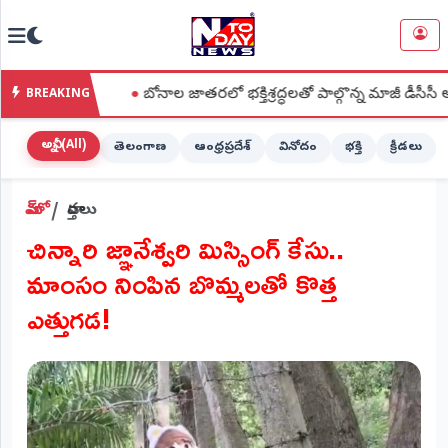
NTODAY
×
NEWS
లి
●
బోనాల జాతరలో భక్తిశ్రద్ధలతో పాల్గొన్న మాజీ డీసీసీ అధ్యక్షురాలు
BREAKING
హోమ్
(Home)
అన్నీ (All)
తెలంగాణ
ఆంధ్రప్రదేశ్
వినోదం
భక్తి
క్రీడలు
LIVE
హోమ్
వార్తలు
STREAMING
చిన్నారి జ్ఞానేశ్వరి మిస్సింగ్ కేసు..
లైవ్
మాంసం నింపిన బొమ్మలతో కొత్త
టీవీ
(Live
ఎత్తుగడ!
TV)
లైవ్
రేడియో
(Live
Radio)