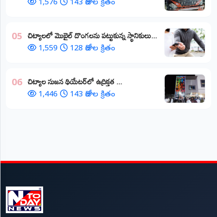
1,576
143 రోజుల క్రితం
చిట్యాలలో మొబైల్ దొంగలను పట్టుకున్న స్థానికులు...
05
1,559
128 రోజుల క్రితం
చిట్యాల సుజన థియేటర్‌లో ఉద్రిక్తత ...
06
1,446
143 రోజుల క్రితం