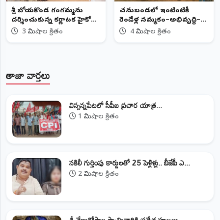
శ్రీ బోయకొండ గంగమ్మను
చనుబండలో ఇంటింటికీ
దర్శించుకున్న కర్ణాటక హైకోర్టు
రెండేళ్ల నమ్మకం–అభివృద్ధి–
జడ్జి...
సంక్షేమం
3 నిమిషాల క్రితం
4 నిమిషాల క్రితం
తాజా వార్తలు
విస్సన్నపేటలో సీపీఐ ప్రచార యాత్ర...
1 నిమిషాల క్రితం
నకిలీ గుర్తింపు కార్డులతో 25 పెళ్లిళ్లు.. బీజేపీ ఎ...
2 నిమిషాల క్రితం
శ్రీ వేణుగోపాల స్వామివారికి ప్రత్యేక పూజలు......