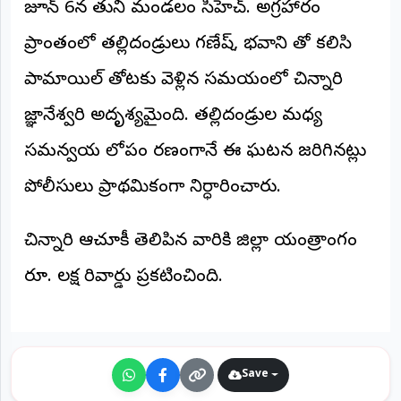
జూన్ 6న తుని మండలం సిహెచ్. అగ్రహారం
ప్రాంతంలో తల్లిదండ్రులు గణేష్, భవాని తో కలిసి
పామాయిల్ తోటకు వెళ్లిన సమయంలో చిన్నారి
జ్ఞానేశ్వరి అదృశ్యమైంది. తల్లిదండ్రుల మధ్య
సమన్వయ లోపం కారణంగానే ఈ ఘటన జరిగినట్లు
పోలీసులు ప్రాథమికంగా నిర్ధారించారు.
చిన్నారి ఆచూకీ తెలిపిన వారికి జిల్లా యంత్రాంగం
రూ. లక్ష రివార్డు ప్రకటించింది.
Save