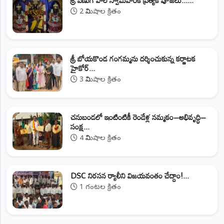
2 నిమిషాల క్రితం
శ్రీ బోయకొండ గంగమ్మను దర్శించుకున్న కర్ణాటక
హైకోర్...
3 నిమిషాల క్రితం
చనుబండలో ఇంటింటికీ రెండేళ్ల నమ్మకం–అభివృద్ధి–
సంక్ష...
4 నిమిషాల క్రితం
DSC నిరసన ర్యాలీని విజయవంతం చేద్దాం!...
1 గంటల క్రితం