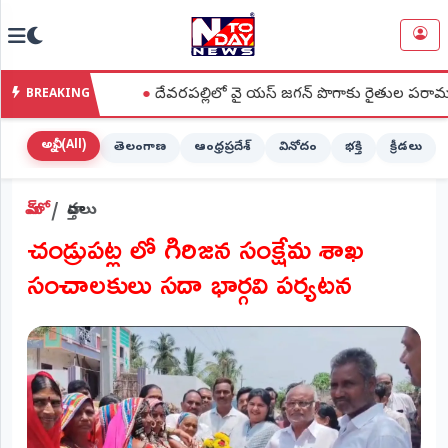
NTODAY
×
NEWS
కులు
●
దేవరపల్లిలో వై యస్ జగన్ పొగాకు రైతుల పరామర్శ కార్యక్రమంలో పాల
BREAKING
హోమ్
(Home)
అన్నీ (All)
తెలంగాణ
ఆంధ్రప్రదేశ్
వినోదం
భక్తి
క్రీడలు
LIVE
హోమ్
వార్తలు
STREAMING
చండ్రుపట్ల లో గిరిజన సంక్షేమ శాఖ
లైవ్
సంచాలకులు సదా భార్గవి పర్యటన
టీవీ
(Live
TV)
లైవ్
రేడియో
(Live
Radio)