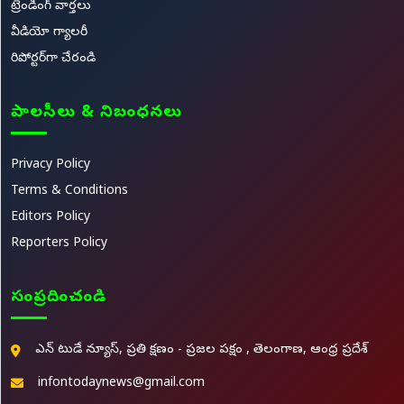
ట్రెండింగ్ వార్తలు
వీడియో గ్యాలరీ
రిపోర్టర్‌గా చేరండి
పాలసీలు & నిబంధనలు
Privacy Policy
Terms & Conditions
Editors Policy
Reporters Policy
సంప్రదించండి
ఎన్ టుడే న్యూస్, ప్రతి క్షణం - ప్రజల పక్షం , తెలంగాణ, ఆంధ్ర ప్రదేశ్
infontodaynews@gmail.com