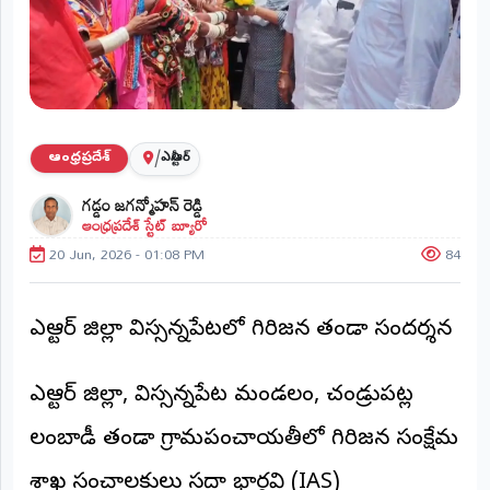
ప్రాంతీయ
వార్తలు
(STATE)
తెలంగాణ
/
ఆంధ్రప్రదేశ్
ఎన్టీఆర్
ఆంధ్రప్రదేశ్
గడ్డం జగన్మోహన్ రెడ్డి
ఆంధ్రప్రదేశ్ స్టేట్ బ్యూరో
ప్రధాన
విభాగాలు
20 Jun, 2026 - 01:08 PM
84
(MAIN)
వినోదం
ఎన్టీఆర్ జిల్లా విస్సన్నపేటలో గిరిజన తండా సందర్శన
భక్తి
ఎన్టీఆర్ జిల్లా, విస్సన్నపేట మండలం, చండ్రుపట్ల
క్రీడలు
లంబాడీ తండా గ్రామపంచాయతీలో గిరిజన సంక్షేమ
జాతీయం
శాఖ సంచాలకులు సదా భార్గవి (IAS)