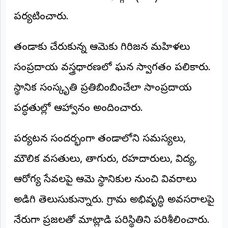
అంతర్జాతీయం
పర్యటించారు.
ఆర్టీఐ
తండాకు చేరుకున్న ఆమెకు గిరిజన మహిళలు
సంప్రదాయ వస్త్రధారణలో ఘన స్వాగతం పలికారు.
రిపోర్టర్స్
డెస్క్
(REPORTERS
స్థానిక సంస్కృతి ప్రతిబింబించేలా సాంప్రదాయ
DESK)
పద్ధతుల్లో ఆహ్వానం అందించారు.
మా
రిపోర్టర్లు
పర్యటన సందర్భంగా తండాలోని సమస్యలు,
రిపోర్టర్‌గా
చేరండి
మౌలిక వసతులు, తాగునీరు, రహదారులు, విద్య,
ఆరోగ్య సేవలపై ఆమె స్థానికుల నుంచి వివరాలు
లాగిన్
(Login)
అడిగి తెలుసుకున్నారు. గ్రామ అభివృద్ధి అవసరాలపై
నేరుగా ప్రజలతో మాట్లాడి పరిస్థితిని పరిశీలించారు.