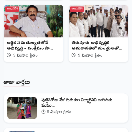
ఆంధ్రప్రదేశ్
ఆంధ్రప్రదేశ్
ఆర్థిక సమతుల్యతతోనే
తిరువూరు అభివృద్ధికి
అభివృద్ధి – సంక్షేమం సాధ్యం:
అమరావతిలో మంత్రులతో
ఎం. సునీల్ కుమార్
ఎమ్మెల్యే వరుస భేటీలు
9 నిమిషాల క్రితం
9 నిమిషాల క్రితం
తాజా వార్తలు
పుట్టినరోజు వేళ గురుకుల విద్యార్థినిని బయటకు
పంపిం...
8 నిమిషాల క్రితం