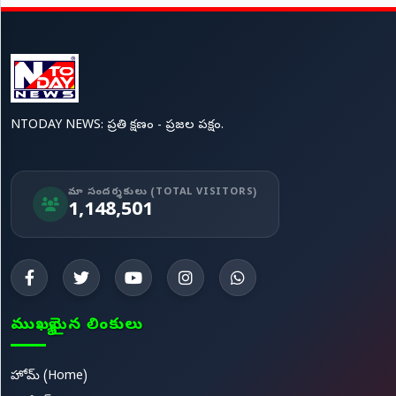
NTODAY NEWS: ప్రతి క్షణం - ప్రజల పక్షం.
మా సందర్శకులు (TOTAL VISITORS)
1,148,501
ముఖ్యమైన లింకులు
హోమ్ (Home)