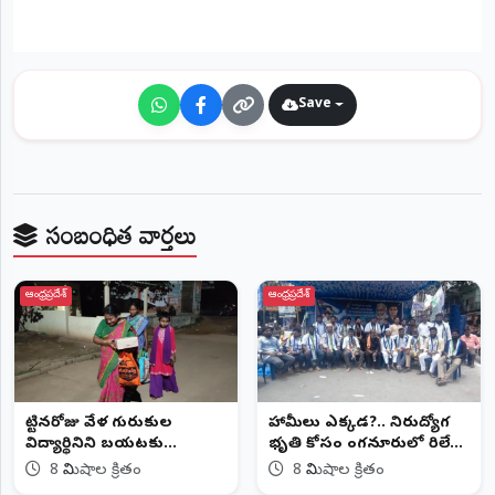
©
2026
NTODAY
NEWS
ప్రతి
Save
క్షణం
-
ప్రజల
పక్షం
సంబంధిత వార్తలు
ఆంధ్రప్రదేశ్
ఆంధ్రప్రదేశ్
పుట్టినరోజు వేళ గురుకుల
హామీలు ఎక్కడ?.. నిరుద్యోగ
విద్యార్థినిని బయటకు
భృతి కోసం పుంగనూరులో రిలే
పంపించారంటూ ఆరోపణలు
దీక్షలు!..
8 నిమిషాల క్రితం
8 నిమిషాల క్రితం