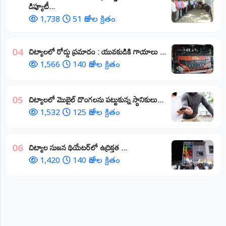
డిప్యూటీ...
1,738
51 రోజుల క్రితం
చిట్యాలలో రోడ్డు ప్రమాదం : యువకుడికి గాయాలు ​...
04
1,566
140 రోజుల క్రితం
చిట్యాలలో మొబైల్ దొంగలను పట్టుకున్న స్థానికులు...
05
1,532
125 రోజుల క్రితం
చిట్యాల సుజన థియేటర్‌లో ఉద్రిక్తత ...
06
1,420
140 రోజుల క్రితం