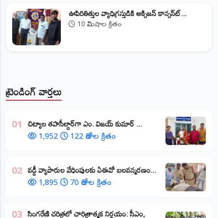
ఊపిరితిత్తుల వ్యాధిగ్రస్తుడికి ఆక్సిజన్ కాన్సన్‌ట్...
10 నిమిషాల క్రితం
ట్రెండింగ్ వార్తలు
​చిట్యాల తహసీల్దార్‌గా ఎం. విజయ్ కుమార్ ...
01
1,952
122 రోజుల క్రితం
వడ్డీ వ్యాపారుల వేధింపులకు ఏఈవో బలవన్మరణం...
02
1,895
70 రోజుల క్రితం
​సింగరేణి చరిత్రలో చారిత్రాత్మక నిర్ణయం: సీఎం,
03