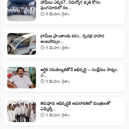
హామీలు ఎక్కడ?.. నిరుద్యోగ భృతి కోసం
పుంగనూరులో రిల...
8 నిమిషాల క్రితం
గ్రామీణ ప్రాంతాలకు వరం.. ద్విచక్ర వాహన
అంబులెన్సుల...
9 నిమిషాల క్రితం
ఆర్థిక సమతుల్యతతోనే అభివృద్ధి – సంక్షేమం సాధ్యం:
ఎ...
9 నిమిషాల క్రితం
తిరువూరు అభివృద్ధికి అమరావతిలో మంత్రులతో
ఎమ్మెల్యే...
9 నిమిషాల క్రితం