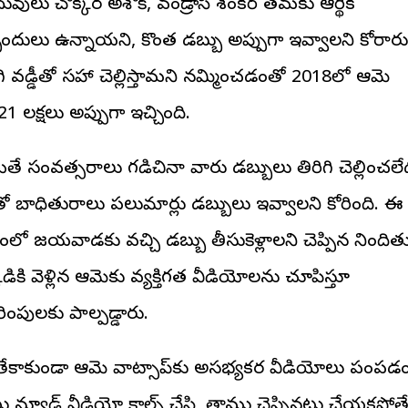
ువులు చొక్కర అశోక్, వండ్రాసి శంకర్ తమకు ఆర్థిక
బందులు ఉన్నాయని, కొంత డబ్బు అప్పుగా ఇవ్వాలని కోరారు
గి వడ్డీతో సహా చెల్లిస్తామని నమ్మించడంతో 2018లో ఆమె
1 లక్షలు అప్పుగా ఇచ్చింది.
తే సంవత్సరాలు గడిచినా వారు డబ్బులు తిరిగి చెల్లించలే
తో బాధితురాలు పలుమార్లు డబ్బులు ఇవ్వాలని కోరింది. ఈ
ంలో విజయవాడకు వచ్చి డబ్బు తీసుకెళ్లాలని చెప్పిన నిందిత
డికి వెళ్లిన ఆమెకు వ్యక్తిగత వీడియోలను చూపిస్తూ
రింపులకు పాల్పడ్డారు.
ేకాకుండా ఆమె వాట్సాప్‌కు అసభ్యకర వీడియోలు పంపడ
 న్యూడ్ వీడియో కాల్స్ చేసి, తాము చెప్పినట్లు చేయకపోత