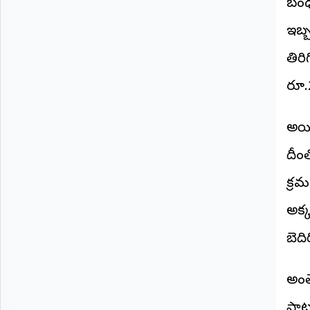
బంధ
©
2026
ఇబ్
NTODAY
NEWS
తిరి
ప్రతి
క్షణం
రూ.2
-
ప్రజల
పక్షం
అయి
దీం
క్రమ
అక్క
బెది
అంత
పాటు