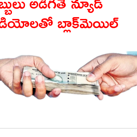
్బులు అడిగితే న్యూడ్
ీడియోలతో బ్లాక్‌మెయిల్