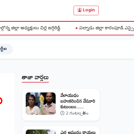
Login
ిర్ల జగ్గిరెడ్డి
●
పల్నాడు జిల్లా కారంపూడి ఎస్సై వాసు సస్పెండ్...
ర్టీఐ
తాజా వార్తలు
ు
వేలాయుధం
బహుకరించిన వేమూరి
కుటుంబం......
2 గంటల క్రితం
ఎర్ర ఆముదం కాయలు