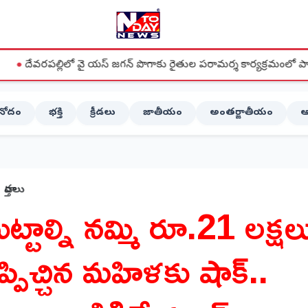
వై యస్ జగన్ పొగాకు రైతుల పరామర్శ కార్యక్రమంలో పాల్గొన్న జిల్లా అధ్యక్షులు చ
ినోదం
భక్తి
క్రీడలు
జాతీయం
అంతర్జాతీయం
ఆ
వార్తలు
ట్టాల్ని నమ్మి రూ.21 లక్షల
ప్పిచ్చిన మహిళకు షాక్..