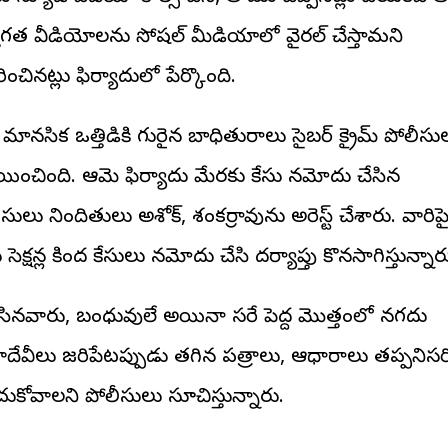
క్తిగత వీడియోలను సోషల్ మీడియాలో వైరల్ చేస్తామని
రించినట్లు ఫిర్యాదులో పేర్కొంది.
ర మానసిక ఒత్తిడికి గురైన బాధితురాలు సైబర్ క్రైమ్ పోలీస
రయించింది. ఆమె ఫిర్యాదు మేరకు కేసు నమోదు చేసిన
సులు నిందితులు అశోక్, శంకర్రావును అరెస్ట్ చేశారు. వారిప
సెక్షన్ల కింద కేసులు నమోదు చేసి దర్యాప్తు కొనసాగిస్తున్నార
ిసినవారు, బంధువులే అయినా సరే పెద్ద మొత్తంలో నగదు
ాదేవీలు జరిపేటప్పుడు తగిన పత్రాలు, ఆధారాలు తప్పనిసర
ుకోవాలని పోలీసులు సూచిస్తున్నారు.