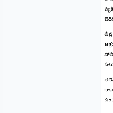
వ్య
బెది
తీవ్
ఆశ్
పోలీ
పలు 
తెల
లావ
ఉంచ