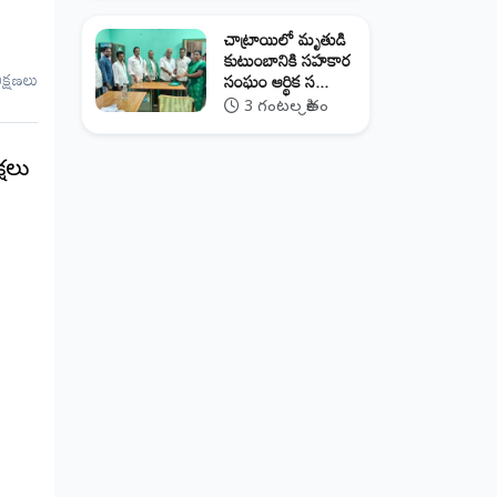
చాట్రాయిలో మృతుడి
కుటుంబానికి సహకార
ీక్షణలు
సంఘం ఆర్థిక స...
3 గంటల క్రితం
షలు