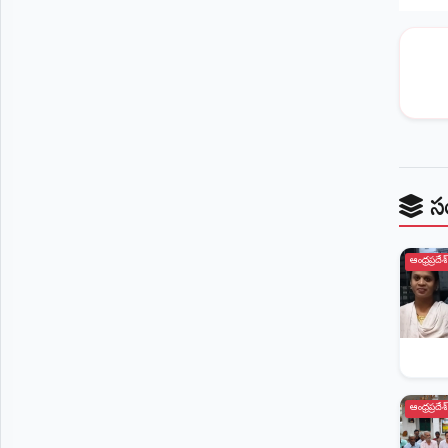
స
ఆంధ్రప్రదేశ్
ఆంధ్రప్రదేశ్