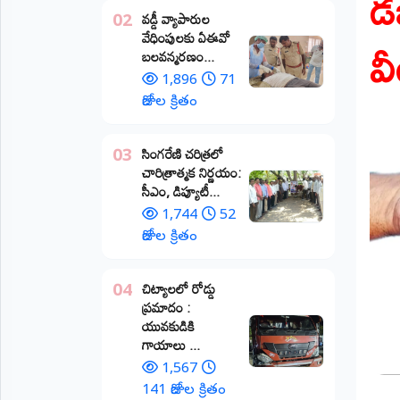
డబ
వడ్డీ వ్యాపారుల
02
ప్రాంతీయ
వ
వేధింపులకు ఏఈవో
వార్తలు
బలవన్మరణం...
(STATE)
1,896
71
తెలంగాణ
రోజుల క్రితం
ఆంధ్రప్రదేశ్
​సింగరేణి చరిత్రలో
03
చారిత్రాత్మక నిర్ణయం:
ప్రధాన
సీఎం, డిప్యూటీ...
విభాగాలు
(MAIN)
1,744
52
రోజుల క్రితం
వినోదం
చిట్యాలలో రోడ్డు
04
భక్తి
ప్రమాదం :
యువకుడికి
క్రీడలు
గాయాలు ​...
1,567
జాతీయం
141 రోజుల క్రితం