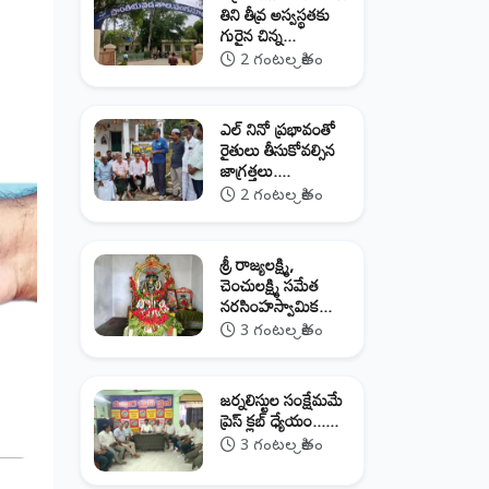
తిని తీవ్ర అస్వస్థతకు
గురైన చిన్న...
2 గంటల క్రితం
ఎల్ నినో ప్రభావంతో
రైతులు తీసుకోవల్సిన
జాగ్రత్తలు....
2 గంటల క్రితం
శ్రీ రాజ్యలక్ష్మి,
చెంచులక్ష్మి సమేత
నరసింహస్వామిక...
3 గంటల క్రితం
జర్నలిస్టుల సంక్షేమమే
ప్రెస్ క్లబ్ ధ్యేయం......
3 గంటల క్రితం