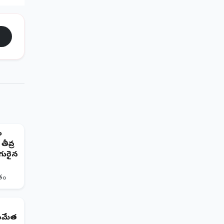
ం
తీవ్ర
గురైన
ితం
 సమేత