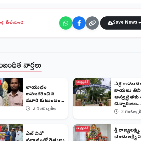
Save News
షేర్ చేయండి
ంబంధిత వార్తలు
ఆంధ్రప్రదేశ్
ఎర్ర ఆముద
వేలాయుధం
కాయలు తిని 
బహుకరించిన
అస్వస్థతకు 
వేమూరి కుటుంబం...
చిన్నారులు...
2 గంటల క్రితం
2 గంటల క్ర
ఆంధ్రప్రదేశ్
శ్రీ రాజ్యలక్ష్మి,
ఎల్ నినో
చెంచులక్ష్మి
ప్రభావంతో రైతులు