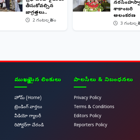
నరసింహస్వా
తీసుకోవల్సిన
శాకాంబరి
జాగ్రత్తలు..
అలంకరణ
2 గంటల క్రితం
3 గంటల క్ర
ముఖ్యమైన లింకులు
పాలసీలు & నిబంధనలు
హోమ్ (Home)
Privacy Policy
ట్రెండింగ్ వార్తలు
Terms & Conditions
వీడియో గ్యాలరీ
Editors Policy
రిపోర్టర్‌గా చేరండి
Reporters Policy