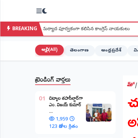
NTODAY
×
NEWS
BREAKING
లను మర్యాద పూర్వకంగా కలిసిన కాంగ్రెస్ నాయకులు
●
దేవరపల్లిలో 
హోమ్
(Home)
అన్నీ (All)
తెలంగాణ
ఆంధ్రప్రదేశ్
వ
LIVE
STREAMING
ట్రెండింగ్ వార్తలు
లైవ్
టీవీ
హోమ్
చు
(Live
​చిట్యాల తహసీల్దార్‌గా
TV)
01
ఎం. విజయ్ కుమార్
అ
...
లైవ్
రేడియో
1,959
(Live
123 రోజుల క్రితం
Radio)