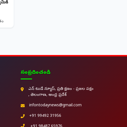
మికి
ితం
సంప్రదించండి
ఎన్ టుడే న్యూస్, ప్రతి క్షణం - ప్రజల పక్షం
, తెలంగాణ, ఆంధ్ర ప్రదేశ్
infontodaynews@gmail.com
+91 99492 31956
+91 98487 65976