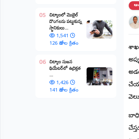
ఆంధ
అంతర్జాతీయం
చిట్యాలలో మొబైల్
05
దొంగలను పట్టుకున్న
ఆర్టీఐ
స్థానికులు...
1,541
రిపోర్టర్స్
126 రోజుల క్రితం
డెస్క్
విశ
(REPORTERS
DESK)
అప్ప
చిట్యాల సుజన
06
థియేటర్‌లో ఉద్రిక్తత
మా
అడగ
...
రిపోర్టర్లు
1,426
చేయ
రిపోర్టర్‌గా
141 రోజుల క్రితం
చేరండి
వెలు
లాగిన్
బాధ
(Login)
చేస్