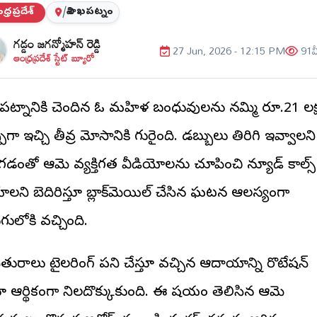
్రప్రదేశ్
/
విశాఖపట్నం
గడ్డం జగన్మోహన్ రెడ్డి
27 Jun, 2026 - 12:15 PM
91
వ
ఆంధ్రప్రదేశ్ స్టేట్ బ్యూరో
ాఖపట్నానికి చెందిన ఓ మహిళ బంధువులను నమ్మి రూ.21 లక్
ుగా ఇచ్చి తీవ్ర మోసానికి గురైంది. డబ్బులు తిరిగి ఇవ్వాలని
డంతో ఆమె వ్యక్తిగత వీడియోలను చూపించి న్యూడ్ కాల్స్
ాలని బెదిరిస్తూ బ్లాక్‌మెయిల్ చేసిన ఘటన ఆలస్యంగా
గులోకి వచ్చింది.
ితురాలు టైలరింగ్ పని చేస్తూ వచ్చిన ఆదాయాన్ని రొటేషన్
తూ ఆర్థికంగా నిలదొక్కుకుంది. ఈ విషయం తెలిసిన ఆమె