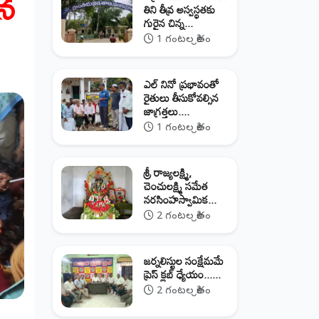
ిన
తిని తీవ్ర అస్వస్థతకు
గురైన చిన్న...
1 గంటల క్రితం
ఎల్ నినో ప్రభావంతో
రైతులు తీసుకోవల్సిన
జాగ్రత్తలు....
1 గంటల క్రితం
శ్రీ రాజ్యలక్ష్మి,
చెంచులక్ష్మి సమేత
నరసింహస్వామిక...
2 గంటల క్రితం
జర్నలిస్టుల సంక్షేమమే
ప్రెస్ క్లబ్ ధ్యేయం......
2 గంటల క్రితం