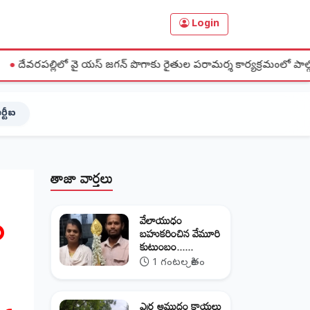
Login
వై యస్ జగన్ పొగాకు రైతుల పరామర్శ కార్యక్రమంలో పాల్గొన్న జిల్లా అధ్యక్షులు చ
ర్టీఐ
తాజా వార్తలు
ం
వేలాయుధం
బహుకరించిన వేమూరి
కుటుంబం......
1 గంటల క్రితం
ఎర్ర ఆముదం కాయలు