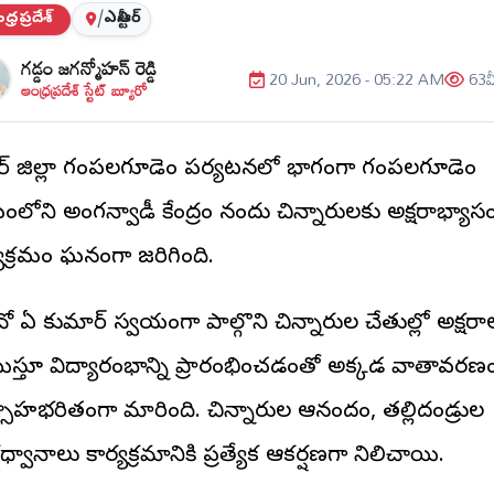
్రప్రదేశ్
/
ఎన్టీఆర్
గడ్డం జగన్మోహన్ రెడ్డి
20 Jun, 2026 - 05:22 AM
63
వ
ఆంధ్రప్రదేశ్ స్టేట్ బ్యూరో
టీఆర్ జిల్లా గంపలగూడెం పర్యటనలో భాగంగా గంపలగూడెం
మంలోని అంగన్వాడీ కేంద్రం నందు చిన్నారులకు అక్షరాభ్యాస
్యక్రమం ఘనంగా జరిగింది.
ీవో ఏ కుమార్ స్వయంగా పాల్గొని చిన్నారుల చేతుల్లో అక్షరా
ిస్తూ విద్యారంభాన్ని ప్రారంభించడంతో అక్కడ వాతావరణ
సాహభరితంగా మారింది. చిన్నారుల ఆనందం, తల్లిదండ్రుల
ధ్వానాలు కార్యక్రమానికి ప్రత్యేక ఆకర్షణగా నిలిచాయి.