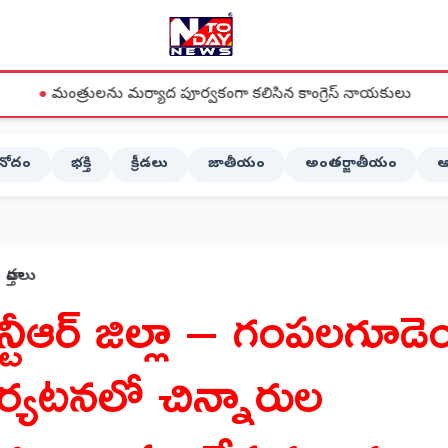
లను మర్యాద పూర్వకంగా కలిసిన కాంగ్రెస్ నాయకులు
●
దేవరపల్లిలో 
ినోదం
భక్తి
క్రీడలు
జాతీయం
అంతర్జాతీయం
ఆ
వార్తలు
న్టీఆర్ జిల్లా – గంపలగూడె
ర్యటనలో చిన్నారుల