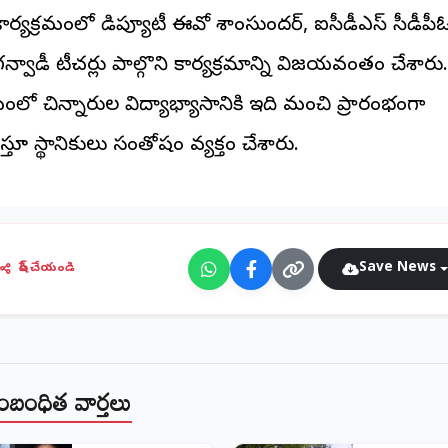
ార్యక్రమంలో డిప్యూటీ ఈవో శాంసుందర్, ఐసీడీఎస్ సీడీపీఓ
్వాడీ టీచర్లు పాల్గొని కార్యక్రమాన్ని విజయవంతం చేశారు.
మంలో చిన్నారుల విద్యాభ్యాసానికి ఇది మంచి ప్రారంభంగా
స్తూ స్థానికులు సంతోషం వ్యక్తం చేశారు.
Save News
షేర్ చేయండి
ంబంధిత వార్తలు