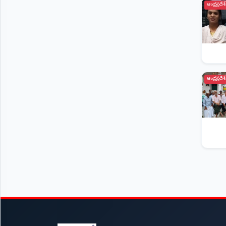
ఆంధ్రప్రదేశ్
ఆంధ్రప్రదేశ్