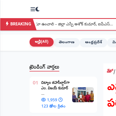
NTODAY
×
NEWS
BREAKING
ిరంతర నిఘా ఉంచాలి – జిల్లా ఎస్పీ అశోక్ కుమార్, ఐపీఎస్....
●
మంత్రు
హోమ్
(Home)
అన్నీ (All)
తెలంగాణ
ఆంధ్రప్రదేశ్
వ
LIVE
STREAMING
ట్రెండింగ్ వార్తలు
లైవ్
టీవీ
హోమ్
ఎ
(Live
​చిట్యాల తహసీల్దార్‌గా
TV)
01
ఎం. విజయ్ కుమార్
ప
...
లైవ్
రేడియో
1,959
(Live
123 రోజుల క్రితం
Radio)