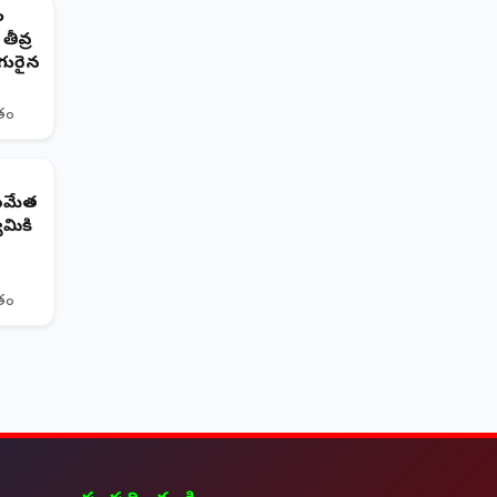
ం
తీవ్ర
గురైన
ితం
 సమేత
మికి
ితం