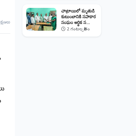
చాట్రాయిలో మృతుడి
కుటుంబానికి సహకార
ీక్షణలు
సంఘం ఆర్థిక స...
2 గంటల క్రితం
ం
లు
ం