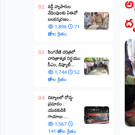
అ
వడ్డీ వ్యాపారుల
02
ప్రాంతీయ
ద
వేధింపులకు ఏఈవో
వార్తలు
బలవన్మరణం...
(STATE)
1,896
71
తెలంగాణ
రోజుల క్రితం
ఆంధ్రప్రదేశ్
​సింగరేణి చరిత్రలో
03
చారిత్రాత్మక నిర్ణయం:
ప్రధాన
సీఎం, డిప్యూటీ...
విభాగాలు
(MAIN)
1,744
52
రోజుల క్రితం
వినోదం
చిట్యాలలో రోడ్డు
04
భక్తి
ప్రమాదం :
యువకుడికి
క్రీడలు
గాయాలు ​...
1,567
జాతీయం
141 రోజుల క్రితం