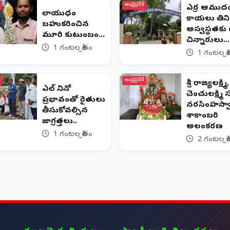
ఆంధ్రప్రదేశ్
ఎర్ర ఆముద
వేలాయుధం
కాయలు తిని 
బహుకరించిన
అస్వస్థతకు 
వేమూరి కుటుంబం...
చిన్నారులు...
1 గంటల క్రితం
1 గంటల క్ర
ఆంధ్రప్రదేశ్
శ్రీ రాజ్యలక్ష్మి,
ఎల్ నినో
చెంచులక్ష్మి
ప్రభావంతో రైతులు
నరసింహస్వా
తీసుకోవల్సిన
శాకాంబరి
జాగ్రత్తలు..
అలంకరణ
1 గంటల క్రితం
2 గంటల క్ర