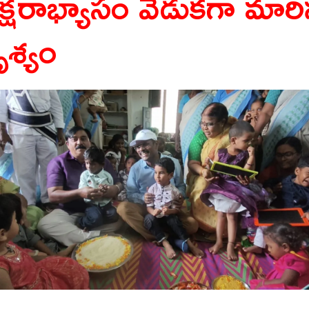
క్షరాభ్యాసం వేడుకగా మార
ృశ్యం