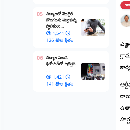
ఆంధ
అంతర్జాతీయం
చిట్యాలలో మొబైల్
05
దొంగలను పట్టుకున్న
ఆర్టీఐ
స్థానికులు...
1,541
రిపోర్టర్స్
126 రోజుల క్రితం
డెస్క్
ఎన్
(REPORTERS
DESK)
గ్రా
చిట్యాల సుజన
06
థియేటర్‌లో ఉద్రిక్తత
మా
కార
...
రిపోర్టర్లు
1,421
రిపోర్టర్‌గా
141 రోజుల క్రితం
ఆర్డ
చేరండి
రాయ
లాగిన్
ఉత్
(Login)
హర్ష