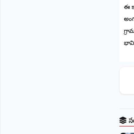
©
ఈ క
2026
NTODAY
అంగన
NEWS
ప్రతి
గ్రా
క్షణం
-
ప్రజల
భావి
పక్షం
స