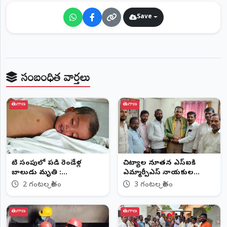
Save
సంబంధిత వార్తలు
తెలంగాణ
తెలంగాణ
నీటి సంపులో పడి రెండేళ్ల
చిట్యాల నూతన ఎస్ఐకి
బాలుడు మృతి :
ఎమ్మార్పీఎస్ నాయకుల
చెరువుగట్టులో విషాదం
శుభాకాంక్షలు
2 గంటల క్రితం
3 గంటల క్రితం
తెలంగాణ
తెలంగాణ