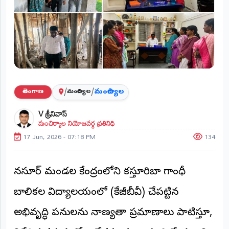
ప్రాంతీయ
వార్తలు
(STATE)
తెలంగాణ
ఆంధ్రప్రదేశ్
/
/
మంచిర్యాల
తెలంగాణ
మంచిర్యాల
ప్రధాన
V శ్రీనివాస్
విభాగాలు
మంచిర్యాల నియోజవర్గ ప్రతినిధి
(MAIN)
17 Jun, 2026 - 07:18 PM
134
వినోదం
భక్తి
​నస్పూర్ మండల కేంద్రంలోని కస్తూరిబా గాంధీ
బాలికల విద్యాలయంలో (కేజీబీవీ) చేపట్టిన
క్రీడలు
అభివృద్ధి పనులను నాణ్యతా ప్రమాణాలు పాటిస్తూ,
జాతీయం