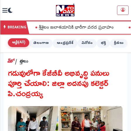
NTODAY
×
NEWS
●
శ్రీశైలం జలాశయానికి భారీగా వరద ప్రవాహం
●
ఐక్యరాజ్యస
BREAKING
హోమ్
(Home)
అన్నీ (All)
తెలంగాణ
ఆంధ్రప్రదేశ్
వినోదం
భక్తి
క్రీడలు
LIVE
హోమ్
వార్తలు
STREAMING
​గడువులోగా కేజీబీవీ అభివృద్ధి పనులు
లైవ్
పూర్తి చేయాలి: జిల్లా అదనపు కలెక్టర్
టీవీ
(Live
పి.చంద్రయ్య
TV)
లైవ్
రేడియో
(Live
Radio)