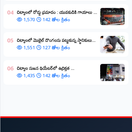
చిట్యాలలో రోడ్డు ప్రమాదం : యువకుడికి గాయాలు ​...
04
1,570
142 రోజుల క్రితం
చిట్యాలలో మొబైల్ దొంగలను పట్టుకున్న స్థానికులు...
05
1,551
127 రోజుల క్రితం
చిట్యాల సుజన థియేటర్‌లో ఉద్రిక్తత ...
06
1,435
142 రోజుల క్రితం