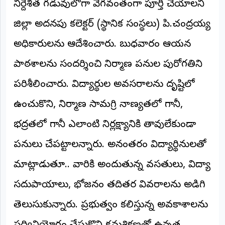
నిర్దేశిత గడువులోగా వేగవంతంగా పూర్తి చేయాలని
అంతర్జాతీయం
జిల్లా అదనపు కలెక్టర్ (స్థానిక సంస్థలు) పి.చంద్రయ్య
ఆర్టీఐ
అధికారులను ఆదేశించారు. బుధవారం ఆయన
పాఠశాలను సందర్శించి నిర్మాణ పనుల పురోగతిని
రిపోర్టర్స్
డెస్క్
పరిశీలించారు. విద్యార్థుల అవసరాలను దృష్టిలో
(REPORTERS
DESK)
ఉంచుకొని, నిర్మాణ సామగ్రి నాణ్యతలో గానీ,
మా
రిపోర్టర్లు
భద్రతలో గానీ ఎలాంటి నిర్లక్ష్యానికి తావులేకుండా
పనులు చేపట్టాలన్నారు. అనంతరం విద్యార్థినులతో
రిపోర్టర్‌గా
చేరండి
మాట్లాడుతూ.. వారికి అందుతున్న వసతులు, విద్యా
లాగిన్
సదుపాయాలు, భోజనం తదితర వివరాలను అడిగి
(Login)
తెలుసుకున్నారు. ప్రభుత్వం కల్పిస్తున్న అవకాశాలను