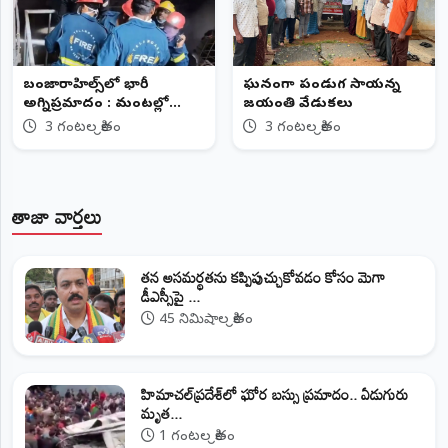
బంజారాహిల్స్‌లో భారీ
​ఘనంగా పండుగ సాయన్న
అగ్నిప్రమాదం : మంటల్లో
జయంతి వేడుకలు
కాలిపోయిన భారీగా మద్యం
3 గంటల క్రితం
3 గంటల క్రితం
బాటిళ్లు..
తాజా వార్తలు
తన అసమర్థతను కప్పిపుచ్చుకోవడం కోసం మెగా
డీఎస్సీపై ...
45 నిమిషాల క్రితం
హిమాచల్‌ప్రదేశ్‌లో ఘోర బస్సు ప్రమాదం.. ఏడుగురు
మృత...
1 గంటల క్రితం