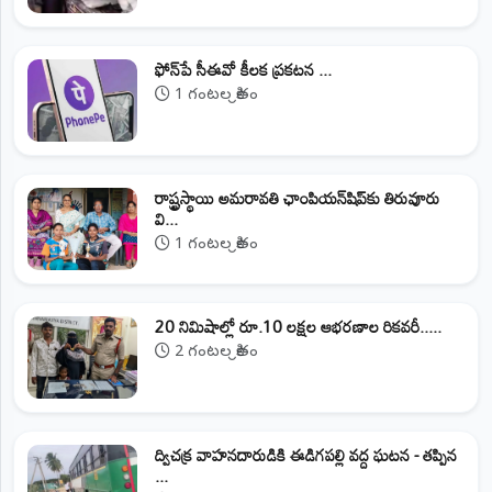
ఫోన్‌పే సీఈవో కీలక ప్రకటన ...
1 గంటల క్రితం
రాష్ట్రస్థాయి అమరావతి ఛాంపియన్‌షిప్‌కు తిరువూరు
వి...
1 గంటల క్రితం
20 నిమిషాల్లో రూ.10 లక్షల ఆభరణాల రికవరీ.....
2 గంటల క్రితం
ద్విచక్ర వాహనదారుడికి ఈడిగపల్లి వద్ద ఘటన - తప్పిన
...