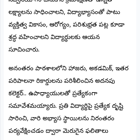
సద్వినియోగం చేసుకొని క్రమశిక్షణతో ఉన్నత
©
2026
లక్ష్యాలను సాధించాలని, విద్యాభ్యాసంతో పాటు
NTODAY
NEWS
వ్యక్తిత్వ వికాసం, ఆరోగ్యం, పరిశుభ్రత పట్ల కూడా
ప్రతి
క్షణం
శ్రద్ధ వహించాలని విద్యార్థులకు ఆయన
-
ప్రజల
పక్షం
సూచించారు.
​అనంతరం పాఠశాలలోని హాజరు, అకడమిక్, ఇతర
పరిపాలనా రికార్డులను పరిశీలించిన అదనపు
కలెక్టర్.. ఉపాధ్యాయులతో ప్రత్యేకంగా
సమావేశమయ్యారు. ప్రతి విద్యార్థిపై ప్రత్యేక దృష్టి
సారించి, వారి అభ్యాస స్థాయిలను నిరంతరం
పర్యవేక్షించడం ద్వారా మెరుగైన ఫలితాలు