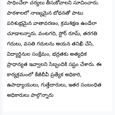
సాధించేలా చర్యలు తీసుకోవాలని సూచించారు.
పాఠశాలలో నాణ్యమైన బోధనతో పాటు
పరిశుభ్రమైన వాతావరణం, క్రమశిక్షణ ఉండేలా
చూడాలన్నారు. వంటగది, స్టోర్ రూమ్, తరగతి
గదులు, వసతి గదులను ఆయన తనిఖీ చేసి,
విద్యార్థినుల సంక్షేమం, భద్రతకు అత్యధిక
ప్రాధాన్యత ఇవ్వాలని సిబ్బందికి స్పష్టం చేశారు. ఈ
కార్యక్రమంలో కేజీబీవీ ప్రత్యేక అధికారి,
ఉపాధ్యాయులు, గుత్తేదారులు, ఇతర సంబంధిత
అధికారులు పాల్గొన్నారు