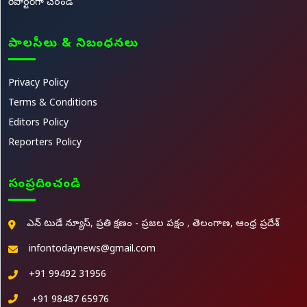
రిపోర్టర్‌గా చేరండి
పాలసీలు & నిబంధనలు
Privacy Policy
Terms & Conditions
Editors Policy
Reporters Policy
సంప్రదించండి
ఎన్ టుడే న్యూస్, ప్రతి క్షణం - ప్రజల పక్షం , తెలంగాణ, ఆంధ్ర ప్రదేశ్
infontodaynews@gmail.com
+91 99492 31956
+91 98487 65976