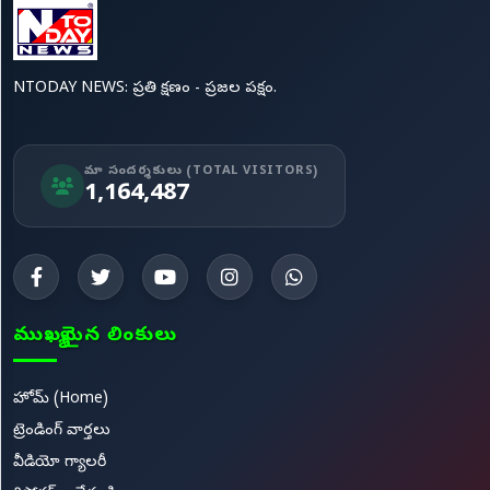
NTODAY NEWS: ప్రతి క్షణం - ప్రజల పక్షం.
మా సందర్శకులు (TOTAL VISITORS)
1,164,487
ముఖ్యమైన లింకులు
హోమ్ (Home)
ట్రెండింగ్ వార్తలు
వీడియో గ్యాలరీ