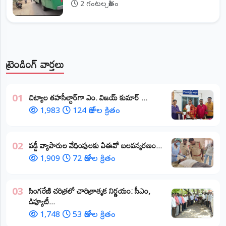
2 గంటల క్రితం
ట్రెండింగ్ వార్తలు
​చిట్యాల తహసీల్దార్‌గా ఎం. విజయ్ కుమార్ ...
01
1,983
124 రోజుల క్రితం
వడ్డీ వ్యాపారుల వేధింపులకు ఏఈవో బలవన్మరణం...
02
1,909
72 రోజుల క్రితం
​సింగరేణి చరిత్రలో చారిత్రాత్మక నిర్ణయం: సీఎం,
03
డిప్యూటీ...
1,748
53 రోజుల క్రితం