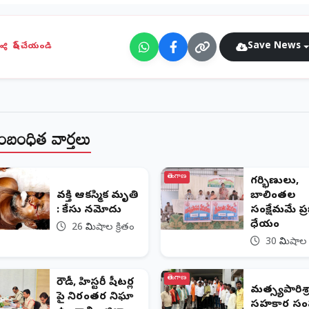
Save News
షేర్ చేయండి
ంబంధిత వార్తలు
తెలంగాణ
గర్భిణులు,
వ్యక్తి ఆకస్మిక మృతి
బాలింతల
: కేసు నమోదు
సంక్షేమమే ప్
ధ్యేయం
26 నిమిషాల క్రితం
30 నిమిషాల 
తెలంగాణ
రౌడీ, హిస్టరీ షీటర్ల
మత్స్యపారిశ్
పై నిరంతర నిఘా
సహకార స