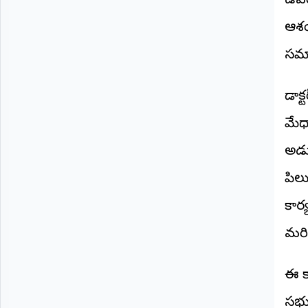
ఉపయ
©
2026
ఆశయ
NTODAY
NEWS
సమా
ప్రతి
క్షణం
-
డాక
ప్రజల
పక్షం
మేధ
అడు
పిలు
కార
మరి
ఈ కా
సభ్య