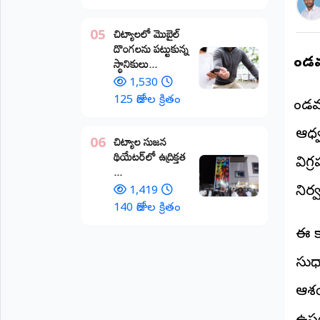
అంతర్జాతీయం
చిట్యాలలో మొబైల్
05
దొంగలను పట్టుకున్న
ఆర్టీఐ
స్థానికులు...
కొ
1,530
రిపోర్టర్స్
125 రోజుల క్రితం
కొం
డెస్క్
(REPORTERS
DESK)
ఆధ్వ
చిట్యాల సుజన
06
థియేటర్‌లో ఉద్రిక్తత
మా
విగ
...
రిపోర్టర్లు
నిర
1,419
రిపోర్టర్‌గా
140 రోజుల క్రితం
చేరండి
ఈ క
లాగిన్
సుధ
(Login)
ఆశయ