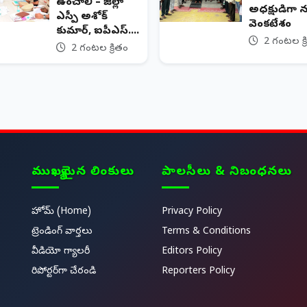
ఉంచాలి – జిల్లా
అధ్యక్షుడిగా
ఎస్పీ అశోక్
వెంకటేశం
కుమార్, ఐపీఎస్....
2 గంటల క్ర
2 గంటల క్రితం
ముఖ్యమైన లింకులు
పాలసీలు & నిబంధనలు
హోమ్ (Home)
Privacy Policy
ట్రెండింగ్ వార్తలు
Terms & Conditions
వీడియో గ్యాలరీ
Editors Policy
రిపోర్టర్‌గా చేరండి
Reporters Policy