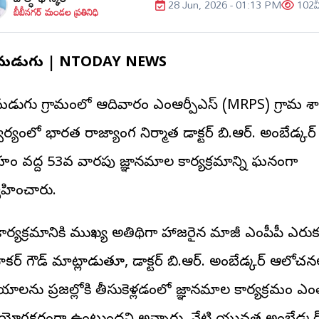
28 Jun, 2026 - 01:13 PM
102
వ
బీబీనగర్ మండల ప్రతినిధి
ండమడుగు | NTODAY NEWS
డమడుగు గ్రామంలో ఆదివారం ఎంఆర్పీఎస్ (MRPS) గ్రామ శ
ర్యంలో భారత రాజ్యాంగ నిర్మాత డాక్టర్ బి.ఆర్. అంబేడ్కర్
్రహం వద్ద 53వ వారపు జ్ఞానమాల కార్యక్రమాన్ని ఘనంగా
్వహించారు.
ార్యక్రమానికి ముఖ్య అతిథిగా హాజరైన మాజీ ఎంపీపీ ఎరు
ాకర్ గౌడ్ మాట్లాడుతూ, డాక్టర్ బి.ఆర్. అంబేడ్కర్ ఆలోచన
ాలను ప్రజల్లోకి తీసుకెళ్లడంలో జ్ఞానమాల కార్యక్రమం ఎం