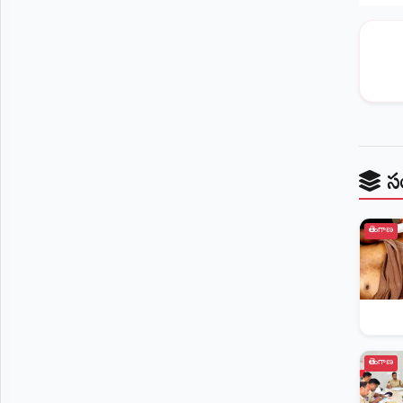
స
తెలంగాణ
తెలంగాణ