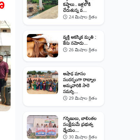
ణ
కష్టాలు.. ఇళ్లలోకి
చేరుతున్న వ...
24 నిమిషాల క్రితం
వ్యక్తి ఆకస్మిక మృతి :
కేసు నమోదు...
26 నిమిషాల క్రితం
ఆషాఢ మాసం
సందర్భంగా రాట్నాల
అమ్మవారికి సారె
సమర్పి...
29 నిమిషాల క్రితం
గర్భిణులు, బాలింతల
సంక్షేమమే ప్రభుత్వ
ధ్యేయం...
30 నిమిషాల క్రితం