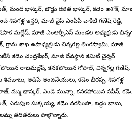
కాంత్, మంద భాస్కర్, బొడ్డు రజిత భాస్కర్, కడెం అశోక్, మాజ
ంచ్ శివగళ్ల ఇస్తరి, మాజీ వైస్ ఎంపీపీ వాకిటి గణేష్ రెడ్డి,
పాక మల్లేష్, మాజీ ఎంఆర్పీఎస్ మండల అధ్యక్షుడు చిన్నగ
్, గ్రామ శాఖ ఉపాధ్యక్షుడు చిన్నగల్ల లింగస్వామి, మాజీ
టీసీ కడెం చంద్రశేఖర్, మాజీ దేవస్థాన కమిటీ చైర్మన్
పోయిన రాజమల్లేష్, కనకపోయిన గోపాల్, చిన్నగల్ల గణేష్,
్డు శివబాబు, అడిపే ఆంజనేయులు, కడెం బీరప్ప, శివగళ్ల
ాజ్, కొమ్ము భాస్కర్, ఎండి మున్నా, కనకపోయిన నవీన్, కడె
ీకాంత్, ఎరుపుల సుక్కయ్య, కడెం నరసింహ, బద్దం బాబు,
మ్మ తదితరులు పాల్గొన్నారు.