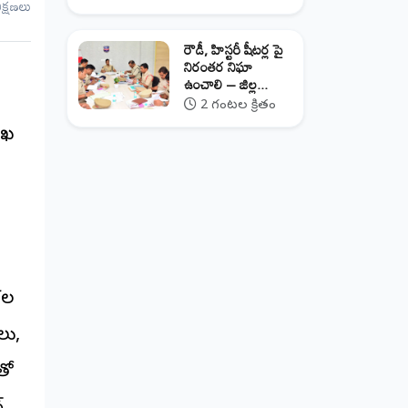
ీక్షణలు
రౌడీ, హిస్టరీ షీటర్ల పై
నిరంతర నిఘా
ఉంచాలి – జిల్ల...
2 గంటల క్రితం
ాఖ
కల
లు,
తో