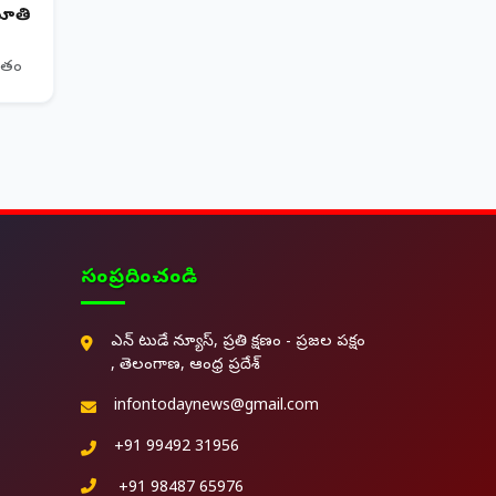
 నూతి
ితం
సంప్రదించండి
ఎన్ టుడే న్యూస్, ప్రతి క్షణం - ప్రజల పక్షం
, తెలంగాణ, ఆంధ్ర ప్రదేశ్
infontodaynews@gmail.com
+91 99492 31956
+91 98487 65976