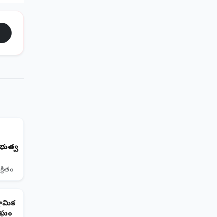
రభుత్వ
క్రితం
రామిక
ంఘం