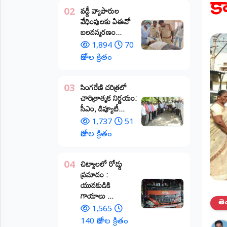
క
వడ్డీ వ్యాపారుల
02
ప్రాంతీయ
వేధింపులకు ఏఈవో
వార్తలు
బలవన్మరణం...
(STATE)
1,894
70
తెలంగాణ
రోజుల క్రితం
ఆంధ్రప్రదేశ్
​సింగరేణి చరిత్రలో
03
చారిత్రాత్మక నిర్ణయం:
ప్రధాన
సీఎం, డిప్యూటీ...
విభాగాలు
(MAIN)
1,737
51
రోజుల క్రితం
వినోదం
చిట్యాలలో రోడ్డు
04
భక్తి
ప్రమాదం :
యువకుడికి
క్రీడలు
గాయాలు ​...
తె
1,565
జాతీయం
140 రోజుల క్రితం