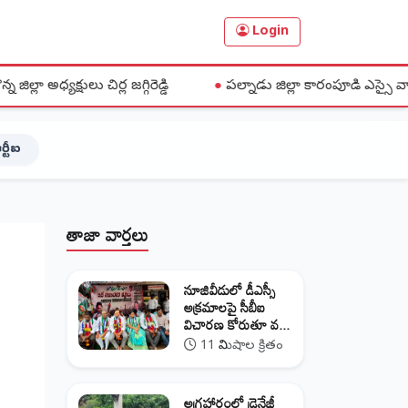
Login
 జగ్గిరెడ్డి
●
పల్నాడు జిల్లా కారంపూడి ఎస్సై వాసు సస్పెండ్...
ర్టీఐ
తాజా వార్తలు
నూజివీడులో డీఎస్సీ
అక్రమాలపై సీబీఐ
విచారణ కోరుతూ వ...
11 నిమిషాల క్రితం
అగ్రహారంలో డ్రైనేజీ