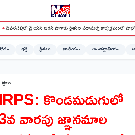
స్ జగన్ పొగాకు రైతుల పరామర్శ కార్యక్రమంలో పాల్గొన్న జిల్లా అధ్యక్షులు చిర్ల
ినోదం
భక్తి
క్రీడలు
జాతీయం
అంతర్జాతీయం
ఆ
వార్తలు
RPS: కొండమడుగులో
3వ వారపు జ్ఞానమాల