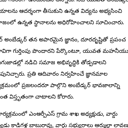
ోగకరంగా ఉంటుందని అన్నారు. నేటి యువత అంబేడ్కర
ాలను ఆదర్శంగా తీసుకుని ఉన్నత విద్యను అభ్యసించి
జంలో ఉన్నత స్థానాలను అధిరోహించాలని సూచించారు.
్టర్ అంబేడ్కర్ తన అపారమైన జ్ఞానం, దూరదృష్టితో ప్రపంచ
ావిగా గుర్తింపు పొందారని పేర్కొంటూ, యువత మహనీయ
గుజాడల్లో నడిచి సమాజ అభివృద్ధికి తోడ్పడాలని
పునిచ్చారు. ప్రతి ఆదివారం నిర్వహించే జ్ఞానమాల
్యక్రమంలో ప్రజలందరూ పాల్గొని అంబేడ్కర్ భావజాలాన్ని
ంత విస్తృతంగా చాటాలని కోరారు.
ర్యక్రమంలో ఎంఆర్పీఎస్ గ్రామ శాఖ అధ్యక్షుడు, వార్డు
ుడు కాడిగళ్ల బాబురావు, వార్డు సభ్యురాలు ఆర్ముల్లా లావణ