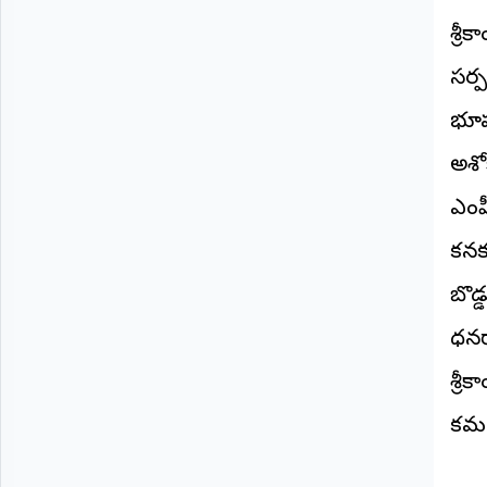
శ్రీ
సర్ప
భూష
అశోక
ఎంపీ
కనక
బొడ
ధనర
శ్ర
కమల