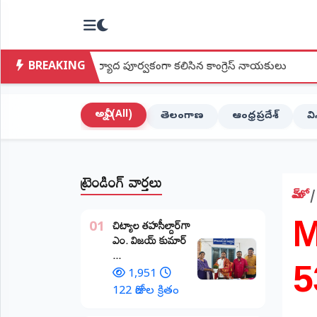
NTODAY
×
NEWS
BREAKING
మర్యాద పూర్వకంగా కలిసిన కాంగ్రెస్ నాయకులు
●
దేవరపల్లిలో వై య
హోమ్
(Home)
అన్నీ (All)
తెలంగాణ
ఆంధ్రప్రదేశ్
వ
LIVE
STREAMING
ట్రెండింగ్ వార్తలు
లైవ్
టీవీ
హోమ్
M
(Live
​చిట్యాల తహసీల్దార్‌గా
TV)
01
ఎం. విజయ్ కుమార్
5
...
లైవ్
రేడియో
1,951
(Live
122 రోజుల క్రితం
Radio)