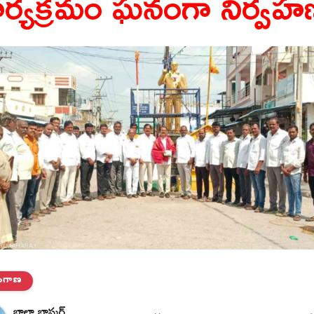
ార్యక్రమం ఘనంగా నిర్వహ
లంగాణ
బాల్ధా భాస్కర్