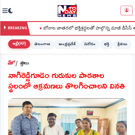
NTODAY
×
NEWS
ాలి
●
బోనాల జాతరలో భక్తిశ్రద్ధలతో పాల్గొన్న మాజీ డీసీసీ అధ్యక్షురాల
BREAKING
హోమ్
(Home)
అన్నీ (All)
తెలంగాణ
ఆంధ్రప్రదేశ్
వినోదం
భక్తి
క్రీడలు
LIVE
హోమ్
వార్తలు
STREAMING
నాగిరెడ్డిగూడెం గురుకుల పాఠశాల
లైవ్
స్థలంలో ఆక్రమణలు తొలగించాలని వినతి
టీవీ
(Live
TV)
లైవ్
రేడియో
(Live
Radio)