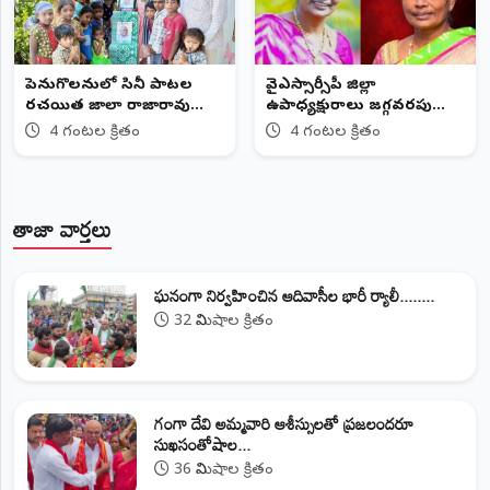
పెనుగొలనులో సినీ పాటల
వైఎస్సార్సీపీ జిల్లా
రచయిత జాలాది రాజారావు
ఉపాధ్యక్షురాలు జగ్గవరపు
94వ జయంతి వేడుకలు
జానకిరెడ్డి కన్నుమూత
4 గంటల క్రితం
4 గంటల క్రితం
తాజా వార్తలు
ఘనంగా నిర్వహించిన ఆదివాసీల భారీ ర్యాలీ........
32 నిమిషాల క్రితం
గంగా దేవి అమ్మవారి ఆశీస్సులతో ప్రజలందరూ
సుఖసంతోషాల...
36 నిమిషాల క్రితం