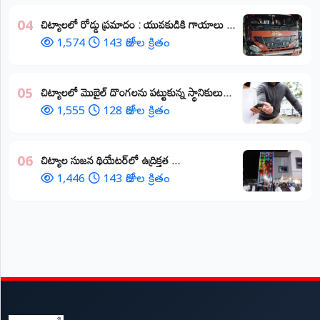
చిట్యాలలో రోడ్డు ప్రమాదం : యువకుడికి గాయాలు ​...
04
1,574
143 రోజుల క్రితం
చిట్యాలలో మొబైల్ దొంగలను పట్టుకున్న స్థానికులు...
05
1,555
128 రోజుల క్రితం
చిట్యాల సుజన థియేటర్‌లో ఉద్రిక్తత ...
06
1,446
143 రోజుల క్రితం