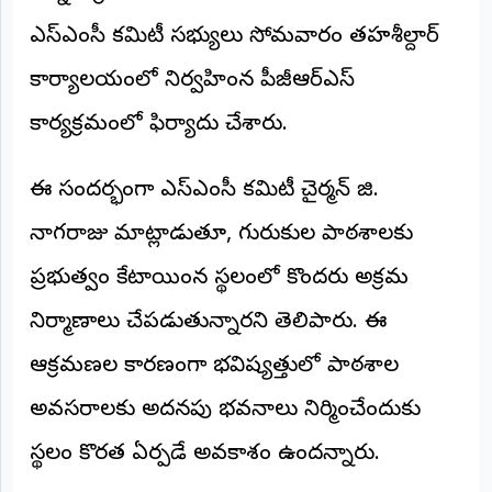
అంతర్జాతీయం
ఎస్‌ఎంసీ కమిటీ సభ్యులు సోమవారం తహశీల్దార్
కార్యాలయంలో నిర్వహించిన పీజీఆర్ఎస్
ఆర్టీఐ
కార్యక్రమంలో ఫిర్యాదు చేశారు.
రిపోర్టర్స్
డెస్క్
(REPORTERS
ఈ సందర్భంగా ఎస్‌ఎంసీ కమిటీ చైర్మన్ జి.
DESK)
నాగరాజు మాట్లాడుతూ, గురుకుల పాఠశాలకు
మా
రిపోర్టర్లు
ప్రభుత్వం కేటాయించిన స్థలంలో కొందరు అక్రమ
రిపోర్టర్‌గా
నిర్మాణాలు చేపడుతున్నారని తెలిపారు. ఈ
చేరండి
ఆక్రమణల కారణంగా భవిష్యత్తులో పాఠశాల
లాగిన్
అవసరాలకు అదనపు భవనాలు నిర్మించేందుకు
(Login)
స్థలం కొరత ఏర్పడే అవకాశం ఉందన్నారు.