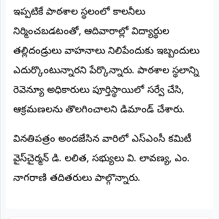
©
ఇప్పటికే పాఠశాల స్థలంలో కాలనీలు
2026
NTODAY
నిర్మించబడటంతో, ఆదివారాల్లో విద్యార్థుల
NEWS
ప్రతి
తల్లిదండ్రులు వాహనాలు నిలిపేందుకు ఇబ్బందులు
క్షణం
-
ప్రజల
ఎదుర్కొంటున్నారని పేర్కొన్నారు. పాఠశాల స్థలాన్ని
పక్షం
రెవెన్యూ అధికారులు పూర్తిస్థాయిలో సర్వే చేసి,
ఆక్రమణలను తొలగించాలని డిమాండ్ చేశారు.
వినతిపత్రం అందజేసిన వారిలో ఎస్‌ఎంసీ కమిటీ
వైస్‌చైర్మన్ డి. లలిత, సభ్యులు వి. లావణ్య, ఎం.
నాగరాణి తదితరులు పాల్గొన్నారు.