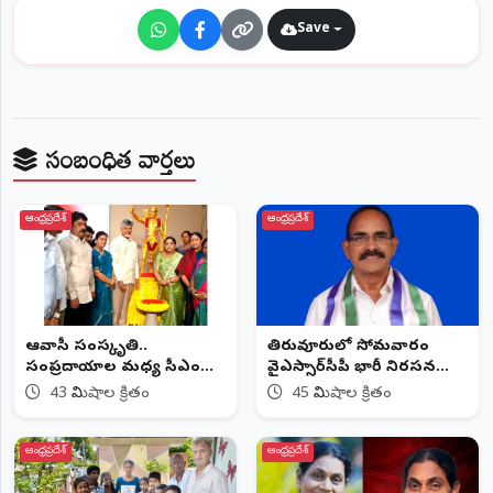
Save
సంబంధిత వార్తలు
ఆంధ్రప్రదేశ్
ఆంధ్రప్రదేశ్
ఆదివాసీ సంస్కృతి..
తిరువూరులో సోమవారం
సంప్రదాయాల మధ్య సీఎం
వైఎస్సార్‌సీపీ భారీ నిరసన
చంద్రబాబు
ర్యాలీ
43 నిమిషాల క్రితం
45 నిమిషాల క్రితం
ఆంధ్రప్రదేశ్
ఆంధ్రప్రదేశ్