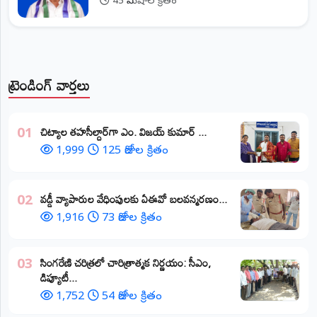
45 నిమిషాల క్రితం
ట్రెండింగ్ వార్తలు
​చిట్యాల తహసీల్దార్‌గా ఎం. విజయ్ కుమార్ ...
01
1,999
125 రోజుల క్రితం
వడ్డీ వ్యాపారుల వేధింపులకు ఏఈవో బలవన్మరణం...
02
1,916
73 రోజుల క్రితం
​సింగరేణి చరిత్రలో చారిత్రాత్మక నిర్ణయం: సీఎం,
03
డిప్యూటీ...
1,752
54 రోజుల క్రితం