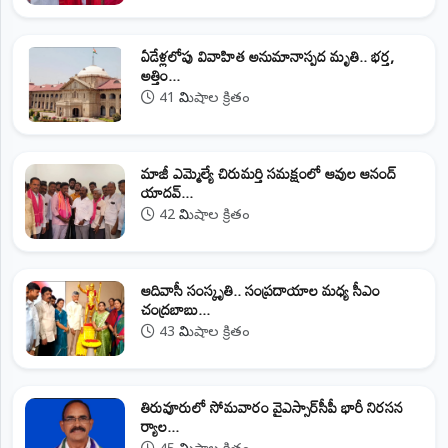
ఏడేళ్లలోపు వివాహిత అనుమానాస్పద మృతి.. భర్త,
అత్తిం...
41 నిమిషాల క్రితం
మాజీ ఎమ్మెల్యే చిరుమర్తి సమక్షంలో ఆవుల ఆనంద్
యాదవ్...
42 నిమిషాల క్రితం
ఆదివాసీ సంస్కృతి.. సంప్రదాయాల మధ్య సీఎం
చంద్రబాబు...
43 నిమిషాల క్రితం
తిరువూరులో సోమవారం వైఎస్సార్‌సీపీ భారీ నిరసన
ర్యాల...