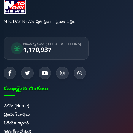
NTODAY NEWS: ప్రతి క్షణం - ప్రజల పక్షం.
మా సందర్శకులు (TOTAL VISITORS)
1,170,937
ముఖ్యమైన లింకులు
హోమ్ (Home)
ట్రెండింగ్ వార్తలు
వీడియో గ్యాలరీ
రిపోర్టర్‌గా చేరండి