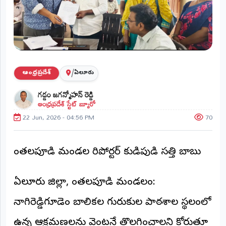
ప్రాంతీయ
వార్తలు
(STATE)
తెలంగాణ
/
ఆంధ్రప్రదేశ్
ఏలూరు
ఆంధ్రప్రదేశ్
గడ్డం జగన్మోహన్ రెడ్డి
ఆంధ్రప్రదేశ్ స్టేట్ బ్యూరో
ప్రధాన
విభాగాలు
22 Jun, 2026 - 04:56 PM
70
(MAIN)
వినోదం
చింతలపూడి మండల రిపోర్టర్ కుడిపుడి సత్తి బాబు
భక్తి
ఏలూరు జిల్లా, చింతలపూడి మండలం:
క్రీడలు
నాగిరెడ్డిగూడెం బాలికల గురుకుల పాఠశాల స్థలంలో
జాతీయం
ఉన్న ఆక్రమణలను వెంటనే తొలగించాలని కోరుతూ