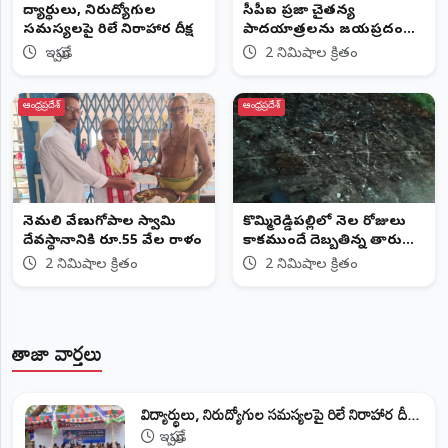
విద్యార్థులు, నిరుద్యోగుల
సీపీఐ ప్రజా చైతన్య
సమస్యలపై రిలే నిరాహార దీక్ష
పాదయాత్రలను జయప్రదం
చేయాలి
ఇప్పుడే
2 నిమిషాల క్రితం
ఆంధ్రప్రదేశ్
ఆంధ్రప్రదేశ్
నెమలి వేణుగోపాల స్వామి
కొమ్మిరెడ్డిపల్లిలో నెల రోజులు
దేవస్థానానికి రూ.55 వేల విరాళం
కాకముందే దెబ్బతిన్న తారు
రోడ్డు వ్యవసాయ వాహనాలతో
2 నిమిషాల క్రితం
2 నిమిషాల క్రితం
రహదారి ధ్వంసం.. గ్రామస్థుల
ఆందోళన
తాజా వార్తలు
విద్యార్థులు, నిరుద్యోగుల సమస్యలపై రిలే నిరాహార దీ...
ఇప్పుడే