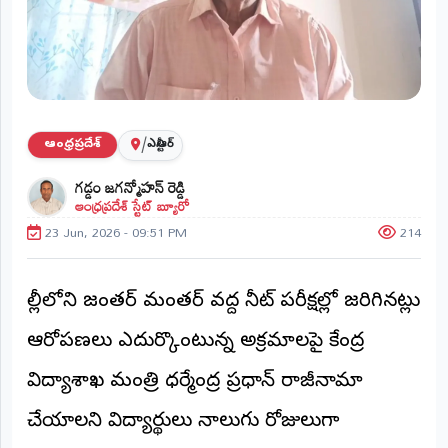
ప్రాంతీయ
వార్తలు
(STATE)
తెలంగాణ
/
ఆంధ్రప్రదేశ్
ఎన్టీఆర్
ఆంధ్రప్రదేశ్
గడ్డం జగన్మోహన్ రెడ్డి
ఆంధ్రప్రదేశ్ స్టేట్ బ్యూరో
ప్రధాన
విభాగాలు
23 Jun, 2026 - 09:51 PM
214
(MAIN)
వినోదం
ఢిల్లీలోని జంతర్ మంతర్ వద్ద నీట్ పరీక్షల్లో జరిగినట్లు
భక్తి
ఆరోపణలు ఎదుర్కొంటున్న అక్రమాలపై కేంద్ర
క్రీడలు
విద్యాశాఖ మంత్రి ధర్మేంద్ర ప్రధాన్ రాజీనామా
చేయాలని విద్యార్థులు నాలుగు రోజులుగా
జాతీయం