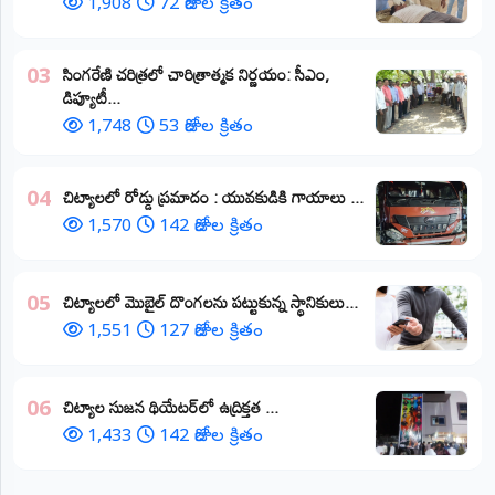
1,908
72 రోజుల క్రితం
​సింగరేణి చరిత్రలో చారిత్రాత్మక నిర్ణయం: సీఎం,
03
డిప్యూటీ...
1,748
53 రోజుల క్రితం
చిట్యాలలో రోడ్డు ప్రమాదం : యువకుడికి గాయాలు ​...
04
1,570
142 రోజుల క్రితం
చిట్యాలలో మొబైల్ దొంగలను పట్టుకున్న స్థానికులు...
05
1,551
127 రోజుల క్రితం
చిట్యాల సుజన థియేటర్‌లో ఉద్రిక్తత ...
06
1,433
142 రోజుల క్రితం