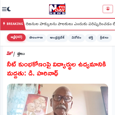
NTODAY
×
NEWS
ిన గిరిజనుల హక్కులను పాలకులు ఎందుకు పరిష్కరించడం లేదు?
●
BREAKING
హోమ్
(Home)
అన్నీ (All)
తెలంగాణ
ఆంధ్రప్రదేశ్
వినోదం
భక్తి
క్రీడలు
LIVE
హోమ్
వార్తలు
STREAMING
నీట్ కుంభకోణంపై విద్యార్థుల ఉద్యమానికి
లైవ్
మద్దతు: డి. హరినాథ్
టీవీ
(Live
TV)
లైవ్
రేడియో
(Live
Radio)