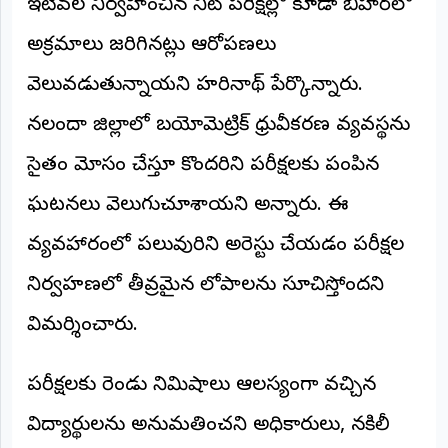
ఇటీవల నిర్వహించిన నీట్ పరీక్షల్లో కూడా బీహార్‌లో
©
2026
అక్రమాలు జరిగినట్లు ఆరోపణలు
NTODAY
NEWS
వెలువడుతున్నాయని హరినాథ్ పేర్కొన్నారు.
ప్రతి
క్షణం
నలందా జిల్లాలో బయోమెట్రిక్ ధ్రువీకరణ వ్యవస్థను
-
ప్రజల
పక్షం
సైతం మోసం చేస్తూ కొందరిని పరీక్షలకు పంపిన
ఘటనలు వెలుగుచూశాయని అన్నారు. ఈ
వ్యవహారంలో పలువురిని అరెస్టు చేయడం పరీక్షల
నిర్వహణలో తీవ్రమైన లోపాలను సూచిస్తోందని
విమర్శించారు.
పరీక్షలకు రెండు నిమిషాలు ఆలస్యంగా వచ్చిన
విద్యార్థులను అనుమతించని అధికారులు, నకిలీ