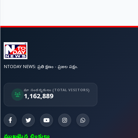
NTODAY NEWS: ప్రతి క్షణం - ప్రజల పక్షం.
మా సందర్శకులు (TOTAL VISITORS)
1,162,889
ముఖ్యమైన లింకులు