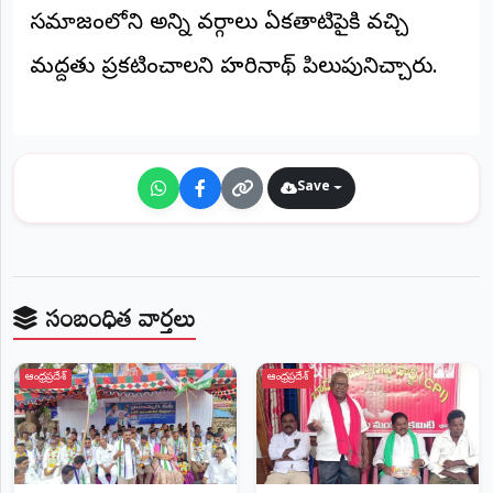
సమాజంలోని అన్ని వర్గాలు ఏకతాటిపైకి వచ్చి
మద్దతు ప్రకటించాలని హరినాథ్ పిలుపునిచ్చారు.
Save
సంబంధిత వార్తలు
ఆంధ్రప్రదేశ్
ఆంధ్రప్రదేశ్