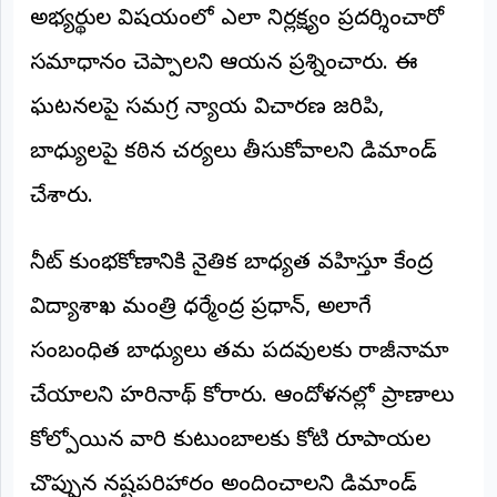
అభ్యర్థుల విషయంలో ఎలా నిర్లక్ష్యం ప్రదర్శించారో
సమాధానం చెప్పాలని ఆయన ప్రశ్నించారు. ఈ
ఘటనలపై సమగ్ర న్యాయ విచారణ జరిపి,
బాధ్యులపై కఠిన చర్యలు తీసుకోవాలని డిమాండ్
చేశారు.
నీట్ కుంభకోణానికి నైతిక బాధ్యత వహిస్తూ కేంద్ర
విద్యాశాఖ మంత్రి ధర్మేంద్ర ప్రధాన్, అలాగే
సంబంధిత బాధ్యులు తమ పదవులకు రాజీనామా
చేయాలని హరినాథ్ కోరారు. ఆందోళనల్లో ప్రాణాలు
కోల్పోయిన వారి కుటుంబాలకు కోటి రూపాయల
చొప్పున నష్టపరిహారం అందించాలని డిమాండ్