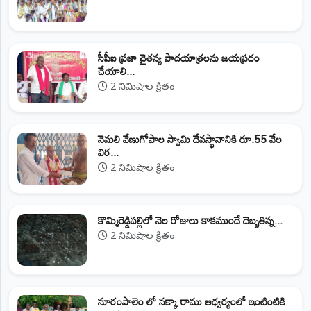
సీపీఐ ప్రజా చైతన్య పాదయాత్రలను జయప్రదం
చేయాలి...
2 నిమిషాల క్రితం
నెమలి వేణుగోపాల స్వామి దేవస్థానానికి రూ.55 వేల
విర...
2 నిమిషాల క్రితం
కొమ్మిరెడ్డిపల్లిలో నెల రోజులు కాకముందే దెబ్బతిన్న...
2 నిమిషాల క్రితం
సూరంపాలెం లో నక్కా రాము ఆధ్వర్యంలో ఇంటింటికి