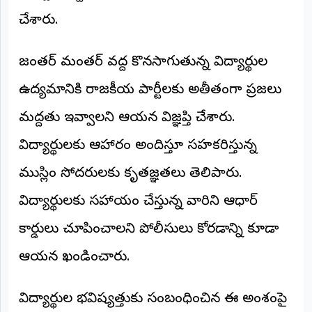
చేశారు.
జంతర్ మంతర్ వద్ద కొనసాగుతున్న విద్యార్థుల
ఉద్యమానికి రాజకీయ పార్టీలకు అతీతంగా ప్రజలు
మద్దతు ఇవ్వాలని ఆయన విజ్ఞప్తి చేశారు.
విద్యార్థులకు ఆహారం అందిస్తూ సహకరిస్తున్న
ముస్లిం సోదరులకు కృతజ్ఞతలు తెలిపారు.
విద్యార్థులకు సహాయం చేస్తున్న వారిని ఆధార్
కార్డులు చూపించాలని పోలీసులు కోరడాన్ని కూడా
ఆయన ఖండించారు.
విద్యార్థుల భవిష్యత్తుకు సంబంధించిన ఈ అంశంపై