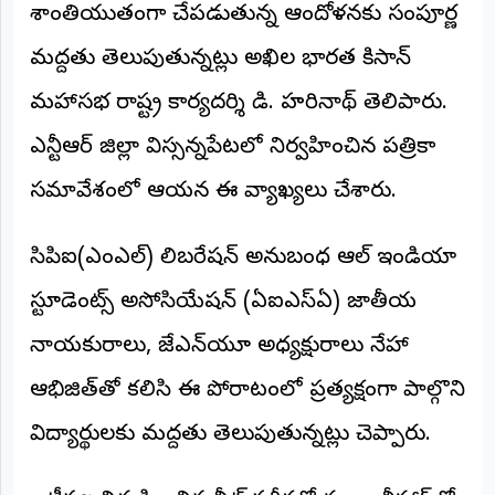
శాంతియుతంగా చేపడుతున్న ఆందోళనకు సంపూర్ణ
అంతర్జాతీయం
మద్దతు తెలుపుతున్నట్లు అఖిల భారత కిసాన్
ఆర్టీఐ
మహాసభ రాష్ట్ర కార్యదర్శి డి. హరినాథ్ తెలిపారు.
ఎన్టీఆర్ జిల్లా విస్సన్నపేటలో నిర్వహించిన పత్రికా
రిపోర్టర్స్
డెస్క్
(REPORTERS
సమావేశంలో ఆయన ఈ వ్యాఖ్యలు చేశారు.
DESK)
మా
సిపిఐ(ఎంఎల్) లిబరేషన్ అనుబంధ ఆల్ ఇండియా
రిపోర్టర్లు
స్టూడెంట్స్ అసోసియేషన్ (ఏఐఎస్ఏ) జాతీయ
రిపోర్టర్‌గా
చేరండి
నాయకురాలు, జేఎన్‌యూ అధ్యక్షురాలు నేహా
ఆభిజిత్‌తో కలిసి ఈ పోరాటంలో ప్రత్యక్షంగా పాల్గొని
లాగిన్
(Login)
విద్యార్థులకు మద్దతు తెలుపుతున్నట్లు చెప్పారు.