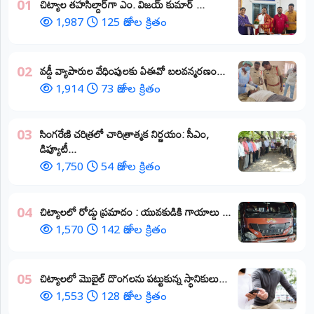
​చిట్యాల తహసీల్దార్‌గా ఎం. విజయ్ కుమార్ ...
01
1,987
125 రోజుల క్రితం
వడ్డీ వ్యాపారుల వేధింపులకు ఏఈవో బలవన్మరణం...
02
1,914
73 రోజుల క్రితం
​సింగరేణి చరిత్రలో చారిత్రాత్మక నిర్ణయం: సీఎం,
03
డిప్యూటీ...
1,750
54 రోజుల క్రితం
చిట్యాలలో రోడ్డు ప్రమాదం : యువకుడికి గాయాలు ​...
04
1,570
142 రోజుల క్రితం
చిట్యాలలో మొబైల్ దొంగలను పట్టుకున్న స్థానికులు...
05
1,553
128 రోజుల క్రితం