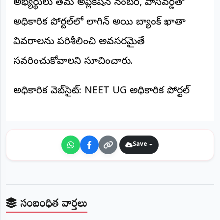
అభ్యర్థులు తమ అప్లికేషన్ నంబర్, పాస్‌వర్డ్‌తో
©
2026
అధికారిక పోర్టల్‌లో లాగిన్ అయి బ్యాంక్ ఖాతా
NTODAY
NEWS
వివరాలను పరిశీలించి అవసరమైతే
ప్రతి
క్షణం
సవరించుకోవాలని సూచించారు.
-
ప్రజల
పక్షం
అధికారిక వెబ్‌సైట్: NEET UG అధికారిక పోర్టల్
Save
సంబంధిత వార్తలు