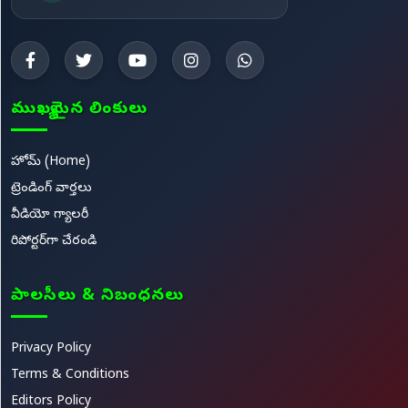
ముఖ్యమైన లింకులు
హోమ్ (Home)
ట్రెండింగ్ వార్తలు
వీడియో గ్యాలరీ
రిపోర్టర్‌గా చేరండి
పాలసీలు & నిబంధనలు
Privacy Policy
Terms & Conditions
Editors Policy