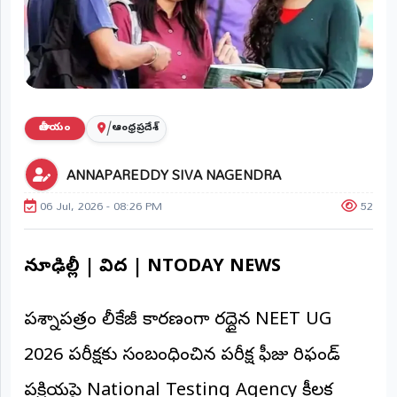
ప్రాంతీయ
వార్తలు
(STATE)
తెలంగాణ
/
జాతీయం
ఆంధ్రప్రదేశ్
ఆంధ్రప్రదేశ్
ANNAPAREDDY SIVA NAGENDRA
ప్రధాన
విభాగాలు
06 Jul, 2026 - 08:26 PM
52
(MAIN)
వినోదం
న్యూఢిల్లీ | విద్య | NTODAY NEWS
భక్తి
ప్రశ్నాపత్రం లీకేజీ కారణంగా రద్దైన NEET UG
క్రీడలు
2026 పరీక్షకు సంబంధించిన పరీక్ష ఫీజు రిఫండ్
జాతీయం
ప్రక్రియపై National Testing Agency కీలక