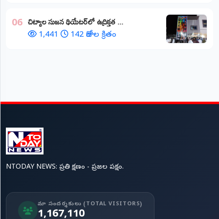
చిట్యాల సుజన థియేటర్‌లో ఉద్రిక్తత ...
06
1,441
142 రోజుల క్రితం
NTODAY NEWS: ప్రతి క్షణం - ప్రజల పక్షం.
మా సందర్శకులు (TOTAL VISITORS)
1,167,110