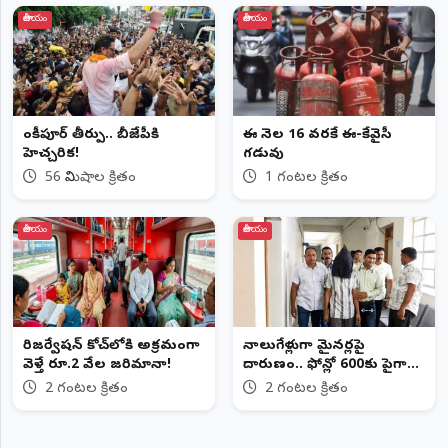
జాతీయం
జాతీయం
బాంకీపూర్‌ తీర్పు.. బీజేపీకి
ఈ నెల 16 వరకే ఈ-కేవైసీ
హెచ్చరిక!
గడువు
56 నిమిషాల క్రితం
1 గంటల క్రితం
జాతీయం
జాతీయం
రిజర్వేషన్ కోచ్‌లోకి అక్రమంగా
నాలుగేళ్లుగా మైనర్లపై
వెళ్తే రూ.2 వేల జరిమానా!
దారుణం.. ఫోన్లో 600కు పైగా
వీడియోలు
2 గంటల క్రితం
2 గంటల క్రితం