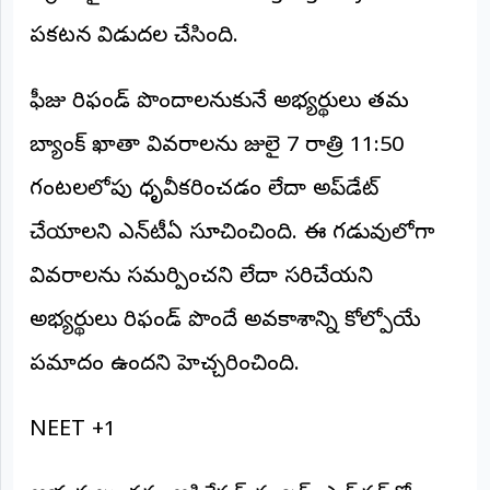
అంతర్జాతీయం
ప్రకటన విడుదల చేసింది.
ఆర్టీఐ
ఫీజు రిఫండ్ పొందాలనుకునే అభ్యర్థులు తమ
బ్యాంక్ ఖాతా వివరాలను జులై 7 రాత్రి 11:50
రిపోర్టర్స్
డెస్క్
(REPORTERS
గంటలలోపు ధృవీకరించడం లేదా అప్‌డేట్
DESK)
చేయాలని ఎన్‌టీఏ సూచించింది. ఈ గడువులోగా
మా
రిపోర్టర్లు
వివరాలను సమర్పించని లేదా సరిచేయని
రిపోర్టర్‌గా
అభ్యర్థులు రిఫండ్ పొందే అవకాశాన్ని కోల్పోయే
చేరండి
ప్రమాదం ఉందని హెచ్చరించింది.
లాగిన్
(Login)
NEET +1