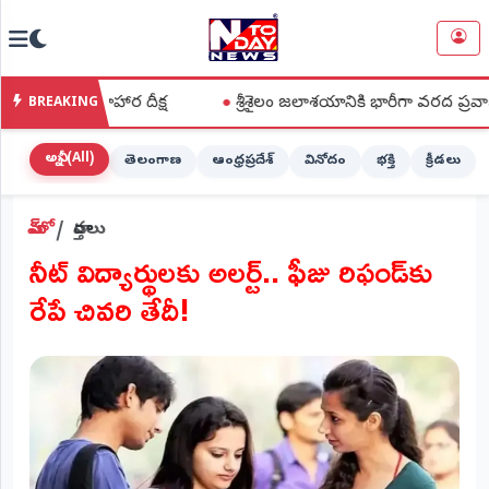
NTODAY
×
NEWS
 నిరాహార దీక్ష
●
శ్రీశైలం జలాశయానికి భారీగా వరద ప్రవాహం
BREAKING
హోమ్
(Home)
అన్నీ (All)
తెలంగాణ
ఆంధ్రప్రదేశ్
వినోదం
భక్తి
క్రీడలు
LIVE
హోమ్
వార్తలు
STREAMING
నీట్ విద్యార్థులకు అలర్ట్.. ఫీజు రిఫండ్‌కు
లైవ్
రేపే చివరి తేదీ!
టీవీ
(Live
TV)
లైవ్
రేడియో
(Live
Radio)