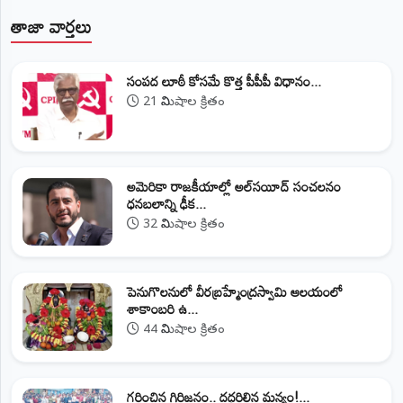
తాజా వార్తలు
సంపద లూఠీ కోసమే కొత్త పీపీపీ విధానం...
21 నిమిషాల క్రితం
అమెరికా రాజకీయాల్లో అల్‌సయీద్ సంచలనం
ధనబలాన్ని ఢీక...
32 నిమిషాల క్రితం
పెనుగొలనులో వీరబ్రహ్మేంద్రస్వామి ఆలయంలో
శాకాంబరి ఉ...
44 నిమిషాల క్రితం
గర్జించిన గిరిజనం.. దద్దరిల్లిన మన్యం!...