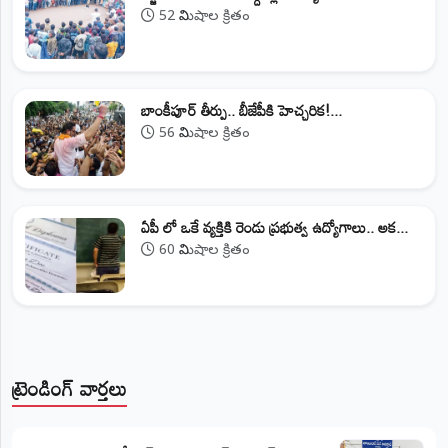
52 నిమిషాల క్రితం
బాంకీపూర్‌ తీర్పు.. బీజేపీకి హెచ్చరిక!...
56 నిమిషాల క్రితం
ఏపీ లో ఒకే వ్యక్తికి రెండు ప్రభుత్వ ఉద్యోగాలు.. అక...
60 నిమిషాల క్రితం
ట్రెండింగ్ వార్తలు