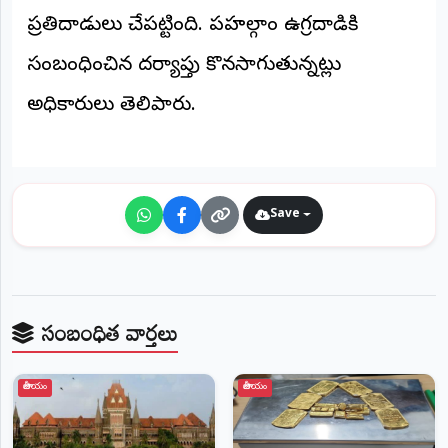
©
ప్రతిదాడులు చేపట్టింది. పహల్గాం ఉగ్రదాడికి
2026
NTODAY
సంబంధించిన దర్యాప్తు కొనసాగుతున్నట్లు
NEWS
ప్రతి
అధికారులు తెలిపారు.
క్షణం
-
ప్రజల
పక్షం
Save
సంబంధిత వార్తలు
జాతీయం
జాతీయం