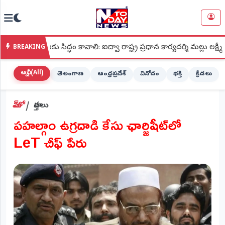
NTODAY
×
NEWS
ు సిద్ధం కావాలి: ఐద్వా రాష్ట్ర ప్రధాన కార్యదర్శి మల్లు లక్ష్మీ
●
శ్
BREAKING
హోమ్
(Home)
అన్నీ (All)
తెలంగాణ
ఆంధ్రప్రదేశ్
వినోదం
భక్తి
క్రీడలు
LIVE
హోమ్
వార్తలు
STREAMING
పహల్గాం ఉగ్రదాడి కేసు ఛార్జిషీట్‌లో
లైవ్
LeT చీఫ్‌ పేరు
టీవీ
(Live
TV)
లైవ్
రేడియో
(Live
Radio)