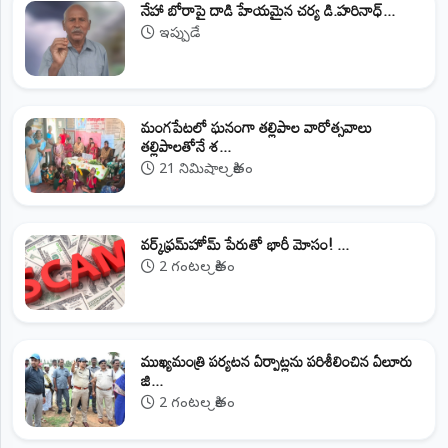
నేహా బోరాపై దాడి హేయమైన చర్య డి.హరినాధ్...
ఇప్పుడే
మంగపేటలో ఘనంగా తల్లిపాల వారోత్సవాలు
తల్లిపాలతోనే శ...
21 నిమిషాల క్రితం
వర్క్‌ఫ్రమ్‌హోమ్‌ పేరుతో భారీ మోసం! ...
2 గంటల క్రితం
ముఖ్యమంత్రి పర్యటన ఏర్పాట్లను పరిశీలించిన ఏలూరు
జి...
2 గంటల క్రితం