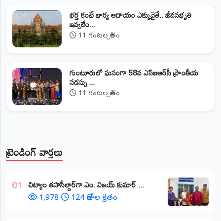
భర్త కంటే భార్య ఆదాయం ఎక్కువైతే.. జీవనభృతి
ఇవ్వలేం...
11 గంటల క్రితం
గుంటూరులో ఘనంగా 58వ ఎస్‌ఐఆర్‌సీ ప్రాంతీయ
సదస్సు ...
11 గంటల క్రితం
ట్రెండింగ్ వార్తలు
​చిట్యాల తహసీల్దార్‌గా ఎం. విజయ్ కుమార్ ...
01
1,978
124 రోజుల క్రితం