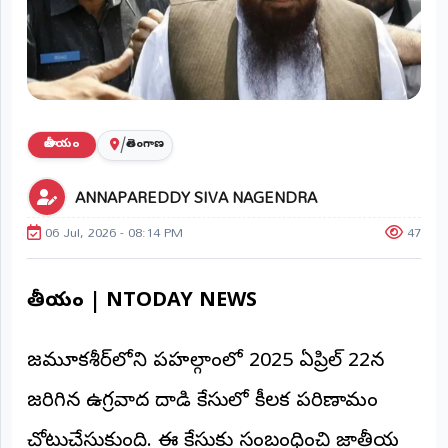
ప్రాంతీయ
వార్తలు
(STATE)
తెలంగాణ
/
జాతీయం
తెలంగాణ
ఆంధ్రప్రదేశ్
ANNAPAREDDY SIVA NAGENDRA
ప్రధాన
విభాగాలు
06 Jul, 2026 - 08:14 PM
47
(MAIN)
వినోదం
జాతీయం | NTODAY NEWS
భక్తి
జమ్మూకశ్మీర్‌లోని పహల్గాంలో 2025 ఏప్రిల్ 22న
క్రీడలు
జరిగిన ఉగ్రవాద దాడి కేసులో కీలక పరిణామం
జాతీయం
చోటుచేసుకుంది. ఈ కేసుకు సంబంధించి జాతీయ