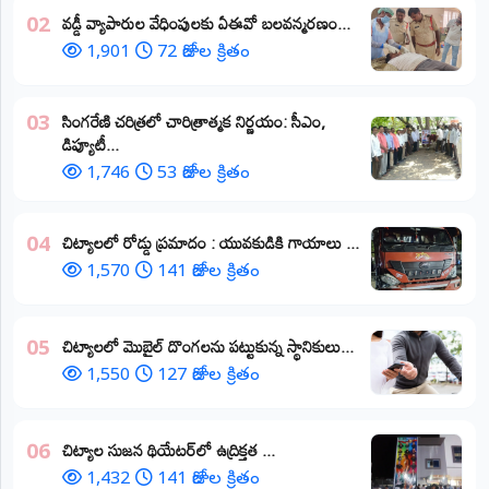
వడ్డీ వ్యాపారుల వేధింపులకు ఏఈవో బలవన్మరణం...
02
1,901
72 రోజుల క్రితం
​సింగరేణి చరిత్రలో చారిత్రాత్మక నిర్ణయం: సీఎం,
03
డిప్యూటీ...
1,746
53 రోజుల క్రితం
చిట్యాలలో రోడ్డు ప్రమాదం : యువకుడికి గాయాలు ​...
04
1,570
141 రోజుల క్రితం
చిట్యాలలో మొబైల్ దొంగలను పట్టుకున్న స్థానికులు...
05
1,550
127 రోజుల క్రితం
చిట్యాల సుజన థియేటర్‌లో ఉద్రిక్తత ...
06
1,432
141 రోజుల క్రితం