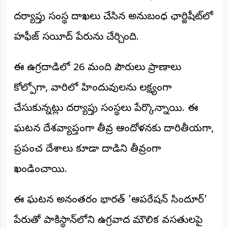
అంతర్జాతీయం
దర్యాప్తు సంస్థ దాఖలు చేసిన అనుబంధ ఛార్జిషీట్‌లో
హఫీజ్ సయీద్ పేరును చేర్చింది.
ఆర్టీఐ
ఈ ఉగ్రదాడిలో 26 మంది పౌరులు ప్రాణాలు
రిపోర్టర్స్
డెస్క్
(REPORTERS
కోల్పోగా, వారిలో హిందువులను లక్ష్యంగా
DESK)
చేసుకున్నట్లు దర్యాప్తు సంస్థలు పేర్కొన్నాయి. ఈ
మా
రిపోర్టర్లు
ఘటన దేశవ్యాప్తంగా తీవ్ర ఆందోళనకు దారితీయగా,
రిపోర్టర్‌గా
ప్రపంచ దేశాలు కూడా దాడిని తీవ్రంగా
చేరండి
ఖండించాయి.
లాగిన్
(Login)
ఈ ఘటన అనంతరం భారత్ 'ఆపరేషన్ సిందూర్'
పేరుతో పాకిస్థాన్‌లోని ఉగ్రవాద మౌలిక వసతులపై