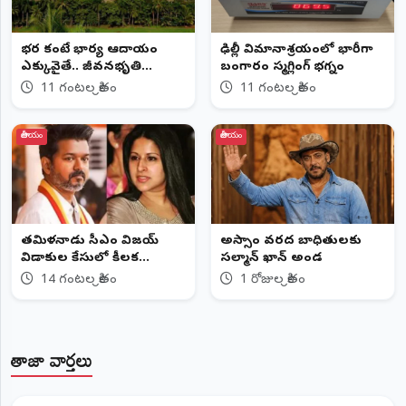
భర్త కంటే భార్య ఆదాయం
ఢిల్లీ విమానాశ్రయంలో భారీగా
ఎక్కువైతే.. జీవనభృతి
బంగారం స్మగ్లింగ్ భగ్నం
ఇవ్వలేం
11 గంటల క్రితం
11 గంటల క్రితం
జాతీయం
జాతీయం
తమిళనాడు సీఎం విజయ్‌
అస్సాం వరద బాధితులకు
విడాకుల కేసులో కీలక
సల్మాన్ ఖాన్ అండ
మలుపు
14 గంటల క్రితం
1 రోజుల క్రితం
తాజా వార్తలు