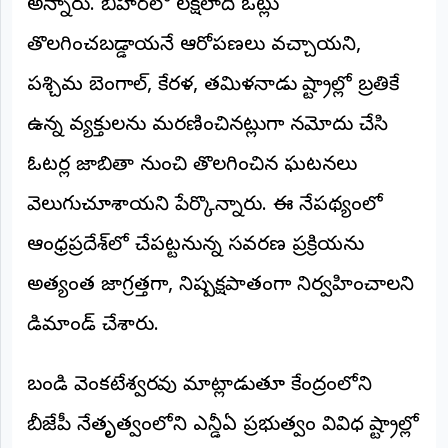
అన్నారు. బీహార్‌లో లక్షలాది ఓట్లు
©
2026
తొలగించబడ్డాయనే ఆరోపణలు వచ్చాయని,
NTODAY
NEWS
పశ్చిమ బెంగాల్, కేరళ, తమిళనాడు రాష్ట్రాల్లో బ్రతికే
ప్రతి
క్షణం
ఉన్న వ్యక్తులను మరణించినట్లుగా నమోదు చేసి
-
ప్రజల
పక్షం
ఓటర్ల జాబితా నుంచి తొలగించిన ఘటనలు
వెలుగుచూశాయని పేర్కొన్నారు. ఈ నేపథ్యంలో
ఆంధ్రప్రదేశ్‌లో చేపట్టనున్న సవరణ ప్రక్రియను
అత్యంత జాగ్రత్తగా, నిష్పక్షపాతంగా నిర్వహించాలని
డిమాండ్ చేశారు.
బండి వెంకటేశ్వరరావు మాట్లాడుతూ కేంద్రంలోని
బీజేపీ నేతృత్వంలోని ఎన్డీఏ ప్రభుత్వం వివిధ రాష్ట్రాల్లో