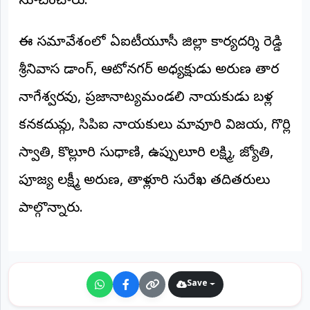
సూచించారు.
ఈ సమావేశంలో ఏఐటీయూసీ జిల్లా కార్యదర్శి రెడ్డి
శ్రీనివాస డాంగ్, ఆటోనగర్ అధ్యక్షుడు అరుణ తార
నాగేశ్వరరావు, ప్రజానాట్యమండలి నాయకుడు బళ్ల
కనకదుర్గారావు, సిపిఐ నాయకులు మావూరి విజయ, గొర్లి
స్వాతి, కొల్లూరి సుధారాణి, ఉప్పులూరి లక్ష్మి, జ్యోతి,
పూజ్య లక్ష్మీ అరుణ, తాళ్లూరి సురేఖ తదితరులు
పాల్గొన్నారు.
Save