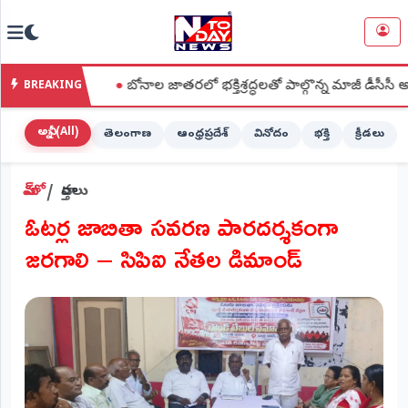
NTODAY
×
NEWS
●
బోనాల జాతరలో భక్తిశ్రద్ధలతో పాల్గొన్న మాజీ డీసీసీ అధ్యక్షురాలు
BREAKING
హోమ్
(Home)
అన్నీ (All)
తెలంగాణ
ఆంధ్రప్రదేశ్
వినోదం
భక్తి
క్రీడలు
LIVE
హోమ్
వార్తలు
STREAMING
ఓటర్ల జాబితా సవరణ పారదర్శకంగా
లైవ్
జరగాలి – సిపిఐ నేతల డిమాండ్
టీవీ
(Live
TV)
లైవ్
రేడియో
(Live
Radio)