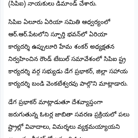
(సిపిఐ) నాయకులు డిమాండ్ చేశారు.
అంతర్జాతీయం
సిపిఐ ఏలూరు ఏరియా సమితి ఆధ్వర్యంలో
ఆర్టీఐ
ఆర్.ఆర్.పేటలోని స్ఫూర్తి భవన్‌లో ఏరియా
రిపోర్టర్స్
కార్యదర్శి ఉప్పులూరి హేమ శంకర్ అధ్యక్షతన
డెస్క్
(REPORTERS
DESK)
నిర్వహించిన రౌండ్ టేబుల్ సమావేశంలో సిపిఐ రాష్ట్ర
మా
కార్యదర్శి వర్గ సభ్యుడు డేగ ప్రభాకర్, జిల్లా సహాయ
రిపోర్టర్లు
కార్యదర్శి బండి వెంకటేశ్వరరావు పాల్గొని మాట్లాడారు.
రిపోర్టర్‌గా
చేరండి
డేగ ప్రభాకర్ మాట్లాడుతూ దేశవ్యాప్తంగా
లాగిన్
జరుగుతున్న ఓటర్ల జాబితా సవరణ ప్రక్రియలో పలు
(Login)
రాష్ట్రాల్లో వివాదాలు, విమర్శలు వ్యక్తమయ్యాయని