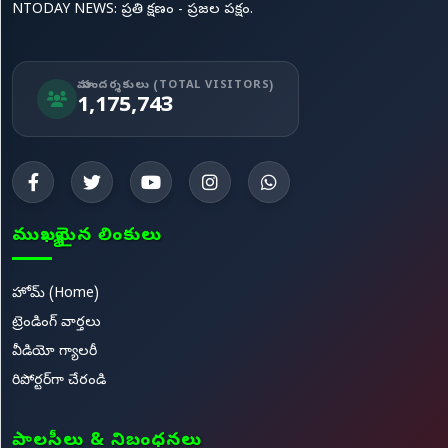
NTODAY NEWS: ప్రతి క్షణం - ప్రజల పక్షం.
మా సందర్శకులు (TOTAL VISITORS)
1,175,743
ముఖ్యమైన లింకులు
హోమ్ (Home)
ట్రెండింగ్ వార్తలు
వీడియో గ్యాలరీ
రిపోర్టర్‌గా చేరండి
పాలసీలు & నిబంధనలు