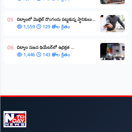
చిట్యాలలో మొబైల్ దొంగలను పట్టుకున్న స్థానికులు...
05
1,559
129 రోజుల క్రితం
చిట్యాల సుజన థియేటర్‌లో ఉద్రిక్తత ...
06
1,446
143 రోజుల క్రితం