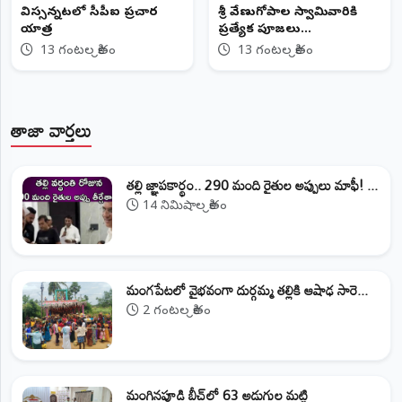
విస్సన్నపేటలో సీపీఐ ప్రచార
శ్రీ వేణుగోపాల స్వామివారికి
యాత్ర
ప్రత్యేక పూజలు...
13 గంటల క్రితం
13 గంటల క్రితం
తాజా వార్తలు
తల్లి జ్ఞాపకార్థం.. 290 మంది రైతుల అప్పులు మాఫీ! ...
14 నిమిషాల క్రితం
మంగపేటలో వైభవంగా దుర్గమ్మ తల్లికి ఆషాఢ సారె...
2 గంటల క్రితం
మంగినపూడి బీచ్‌లో 63 అడుగుల మట్టి