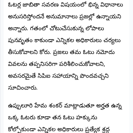
ఓటర్ల జాబితా సవరణ విషయంలో భిన్న విధానాలు
అనుసరిస్తోందనే అనుమానాలు ప్రజల్లో ఉన్నాయని
అన్నారు. గతంలో చోటుచేసుకున్న లోపాలు
పునరావృతం కాకుండా ఎన్నికల అధికారులు చర్యలు
తీసుకోవాలని కోరారు. ప్రజలు తమ ఓటు నమోదు
వివరాలను తప్పనిసరిగా పరిశీలించుకోవాలని,
అవసరమైతే సిపిఐ సహాయాన్ని పొందవచ్చని
సూచించారు.
ఉప్పులూరి హేమ శంకర్ మాట్లాడుతూ అర్హత ఉన్న
ఒక్క ఓటరు కూడా తన ఓటు హక్కును
కోల్పోకుండా ఎన్నికల అధికారులు ప్రత్యేక శ్రద్ధ