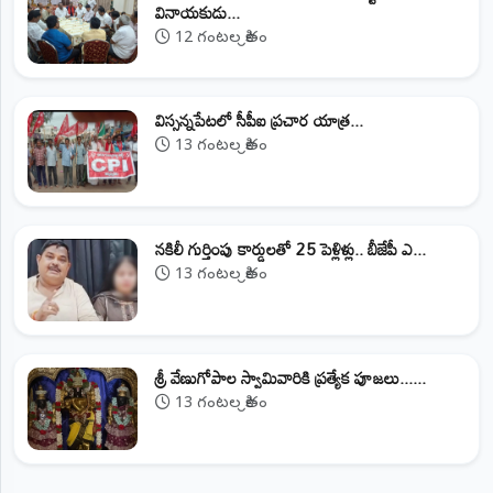
వినాయకుడు...
12 గంటల క్రితం
విస్సన్నపేటలో సీపీఐ ప్రచార యాత్ర...
13 గంటల క్రితం
నకిలీ గుర్తింపు కార్డులతో 25 పెళ్లిళ్లు.. బీజేపీ ఎ...
13 గంటల క్రితం
శ్రీ వేణుగోపాల స్వామివారికి ప్రత్యేక పూజలు......
13 గంటల క్రితం