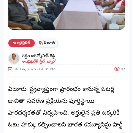
ప్రాంతీయ
వార్తలు
(STATE)
తెలంగాణ
/
ఆంధ్రప్రదేశ్
ఏలూరు
ఆంధ్రప్రదేశ్
గడ్డం జగన్మోహన్ రెడ్డి
ఆంధ్రప్రదేశ్ స్టేట్ బ్యూరో
ప్రధాన
విభాగాలు
04 Jun, 2026 - 04:01 PM
97
(MAIN)
వినోదం
ఏలూరు: రాష్ట్రవ్యాప్తంగా ప్రారంభం కానున్న ఓటర్ల
భక్తి
జాబితా సవరణ ప్రక్రియను పూర్తిస్థాయి
క్రీడలు
పారదర్శకతతో నిర్వహించి, అర్హులైన ప్రతి ఒక్కరికీ
ఓటు హక్కు కల్పించాలని భారత కమ్యూనిస్టు పార్టీ
జాతీయం