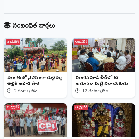
సంబంధిత వార్తలు
ఆంధ్రప్రదేశ్
ఆంధ్రప్రదేశ్
మంగపేటలో వైభవంగా దుర్గమ్మ
మంగినపూడి బీచ్‌లో 63
తల్లికి ఆషాఢ సారె
అడుగుల మట్టి వినాయకుడు
2 గంటల క్రితం
12 గంటల క్రితం
ఆంధ్రప్రదేశ్
ఆంధ్రప్రదేశ్