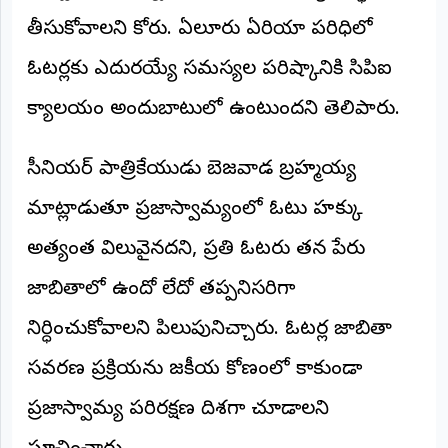
తీసుకోవాలని కోరారు. ఏలూరు ఏరియా పరిధిలో
ఓటర్లకు ఎదురయ్యే సమస్యల పరిష్కారానికి సిపిఐ
కార్యాలయం అందుబాటులో ఉంటుందని తెలిపారు.
సీనియర్ పాత్రికేయుడు బెజవాడ బ్రహ్మయ్య
మాట్లాడుతూ ప్రజాస్వామ్యంలో ఓటు హక్కు
అత్యంత విలువైనదని, ప్రతి ఓటరు తన పేరు
జాబితాలో ఉందో లేదో తప్పనిసరిగా
నిర్ధారించుకోవాలని పిలుపునిచ్చారు. ఓటర్ల జాబితా
సవరణ ప్రక్రియను రాజకీయ కోణంలో కాకుండా
ప్రజాస్వామ్య పరిరక్షణ దిశగా చూడాలని