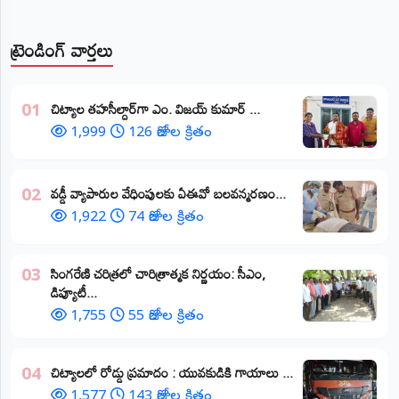
ట్రెండింగ్ వార్తలు
​చిట్యాల తహసీల్దార్‌గా ఎం. విజయ్ కుమార్ ...
01
1,999
126 రోజుల క్రితం
వడ్డీ వ్యాపారుల వేధింపులకు ఏఈవో బలవన్మరణం...
02
1,922
74 రోజుల క్రితం
​సింగరేణి చరిత్రలో చారిత్రాత్మక నిర్ణయం: సీఎం,
03
డిప్యూటీ...
1,755
55 రోజుల క్రితం
చిట్యాలలో రోడ్డు ప్రమాదం : యువకుడికి గాయాలు ​...
04
1,577
143 రోజుల క్రితం