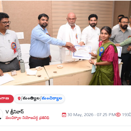
లంగాణ
/
మంచిర్యాల
/
మంచిర్యాల
V శ్రీనివాస్
30 May, 2026 - 07:25 PM
193
వ
మంచిర్యాల నియోజవర్గ ప్రతినిధి