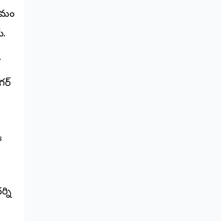
షేమం
రు.
శ
గర్
ో
్ని