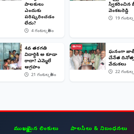
పాలకులు
స్వీకరించిన బీర
ఎందుకు
వెంకటరెడ్డి
పరిష్కరించడం
19 గంటల క్
లేదు?
4 గంటల క్రితం
తెలంగాణ
4వ తరగతి
ఘనంగా జా
విద్యార్థికి అ కూడా
చేనేత దినోత
రాదా? ఎమ్మెల్యే
వేడుకలు
ఆగ్రహం
22 గంటల క్
21 గంటల క్రితం
ముఖ్యమైన లింకులు
పాలసీలు & నిబంధనలు