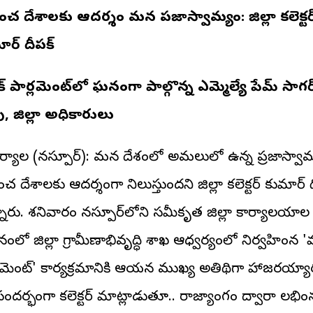
రపంచ దేశాలకు ఆదర్శం మన ప్రజాస్వామ్యం: జిల్లా కలెక్టర
ార్ దీపక్
్ పార్లమెంట్‌లో ఘనంగా పాల్గొన్న ఎమ్మెల్యే ప్రేమ్ సాగర
ు, జిల్లా అధికారులు
చిర్యాల (నస్పూర్): మన దేశంలో అమలులో ఉన్న ప్రజాస్వా
ంచ దేశాలకు ఆదర్శంగా నిలుస్తుందని జిల్లా కలెక్టర్ కుమార్ 
నారు. శనివారం నస్పూర్‌లోని సమీకృత జిల్లా కార్యాలయాల
లో జిల్లా గ్రామీణాభివృద్ధి శాఖ ఆధ్వర్యంలో నిర్వహించిన '
్లమెంట్' కార్యక్రమానికి ఆయన ముఖ్య అతిథిగా హాజరయ్యా
దర్భంగా కలెక్టర్ మాట్లాడుతూ.. రాజ్యాంగం ద్వారా లభించి