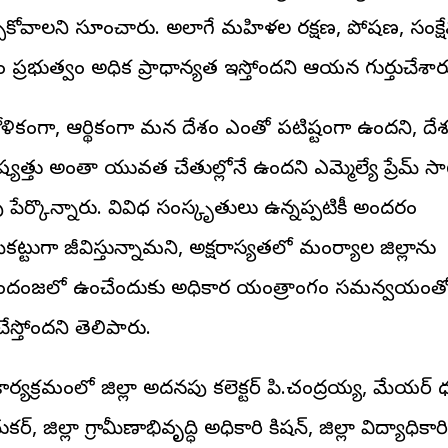
్చుకోవాలని సూచించారు. అలాగే మహిళల రక్షణ, పోషణ, సంక్
ం ప్రభుత్వం అధిక ప్రాధాన్యత ఇస్తోందని ఆయన గుర్తుచేశా
గోళికంగా, ఆర్థికంగా మన దేశం ఎంతో పటిష్టంగా ఉందని, దే
్యత్తు అంతా యువత చేతుల్లోనే ఉందని ఎమ్మెల్యే ప్రేమ్ సా
ు పేర్కొన్నారు. వివిధ సంస్కృతులు ఉన్నప్పటికీ అందరం
ికట్టుగా జీవిస్తున్నామని, అక్షరాస్యతలో మంచిర్యాల జిల్లాను
దంజలో ఉంచేందుకు అధికార యంత్రాంగం సమన్వయంత
చేస్తోందని తెలిపారు.
ర్యక్రమంలో జిల్లా అదనపు కలెక్టర్ పి.చంద్రయ్య, మేయర్ ధర
ర్, జిల్లా గ్రామీణాభివృద్ధి అధికారి కిషన్, జిల్లా విద్యాధికారి