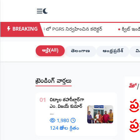
NTODAY
×
NEWS
BREAKING
లో PGRS నిర్వహించిన కలెక్టర్
●
క్విట్ ఇండియా ఉద్యమ స్ఫూర్తితో మహ
హోమ్
(Home)
అన్నీ (All)
తెలంగాణ
ఆంధ్రప్రదేశ్
వ
LIVE
STREAMING
ట్రెండింగ్ వార్తలు
లైవ్
టీవీ
హోమ్
​
(Live
​చిట్యాల తహసీల్దార్‌గా
TV)
01
ఎం. విజయ్ కుమార్
ప
...
లైవ్
రేడియో
1,980
(Live
124 రోజుల క్రితం
Radio)