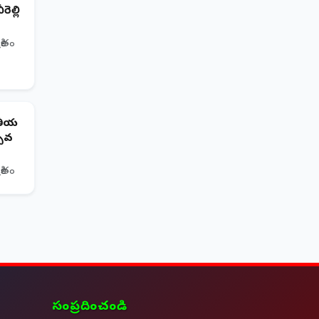
ెల్లి
రితం
తీయ
్సవ
రితం
సంప్రదించండి