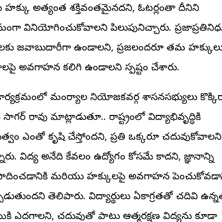
 హక్కు అత్యంత శక్తివంతమైనదని, ఓటర్లంతా దీనిని
మంగా వినియోగించుకోవాలని పిలుపునిచ్చారు. ప్రజాప్రతిని
జలకు జవాబుదారీగా ఉండాలని, ప్రజలందరూ తమ హక్కులు
టాలపై అవగాహన కలిగి ఉండాలని స్పష్టం చేశారు.
కార్యక్రమంలో మంచిర్యాల నియోజకవర్గ శాసనసభ్యులు కొక్కి
మ్ సాగర్ రావు మాట్లాడుతూ.. రాష్ట్రంలో విద్యాభివృద్ధికి
ుత్వం ఎంతో కృషి చేస్తోందని, ప్రతి ఒక్కరూ చదువుకోవాలని
ారు. విద్య అనేది కేవలం ఉద్యోగం కోసమే కాదని, జ్ఞానాన్ని
ాదించడానికి మరియు హక్కులపై అవగాహన పెంచుకోవడాన
పడుతుందని తెలిపారు. విద్యార్థులు ఏకాగ్రతతో చదివి ఉన్
ాయికి ఎదగాలని, చదువుతో పాటు ఆత్మరక్షణ విద్యను కూడా