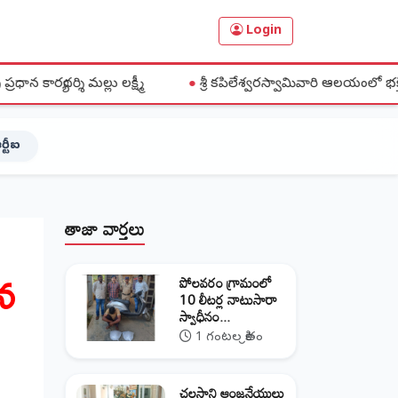
Login
్ష్మీ
●
శ్రీ కపిలేశ్వరస్వామివారి ఆలయంలో భక్తిశ్రద్ధల మధ్య వైభవం
ర్టీఐ
తాజా వార్తలు
న
పోలవరం గ్రామంలో
10 లీటర్ల నాటుసారా
స్వాధీనం...
1 గంటల క్రితం
చలసాని ఆంజనేయులు