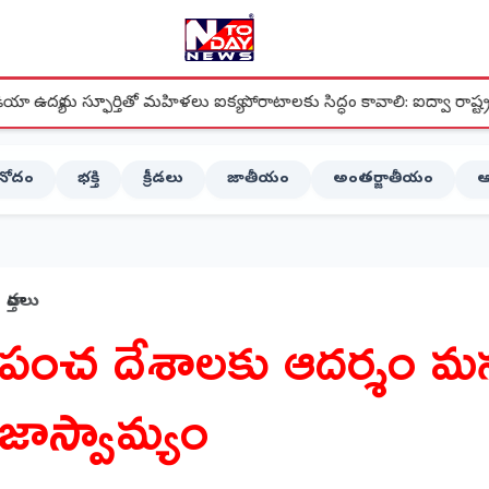
ిళలు ఐక్య పోరాటాలకు సిద్ధం కావాలి: ఐద్వా రాష్ట్ర ప్రధాన కార్యదర్శి మల్లు లక
ినోదం
భక్తి
క్రీడలు
జాతీయం
అంతర్జాతీయం
ఆ
వార్తలు
ప్రపంచ దేశాలకు ఆదర్శం మ
్రజాస్వామ్యం