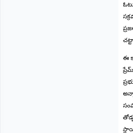
©
ఓటు
2026
NTODAY
సక్ర
NEWS
ప్ర
ప్రతి
క్షణం
-
చట్
ప్రజల
పక్షం
​ఈ 
ప్రే
ప్రభ
అన్న
సంప
తోడ్
స్థ