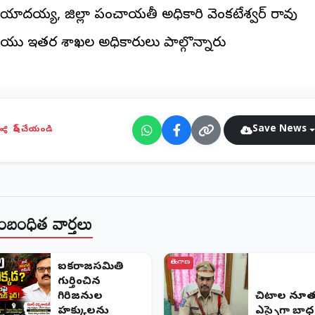
.యాదయ్య, జిల్లా పంచాయతీ అధికారి వెంకటేశ్వర్ రావు
యు ఇతర శాఖల అధికారులు పాల్గొన్నారు
Save News
షేర్ చేయండి
ంబంధిత వార్తలు
తెలంగాణ
ఐక్యరాజ్యసమితి
గుర్తించిన
గిరిజనుల
​చిట్యాల నూ
హక్కులను
ఎస్సైగా బాధ