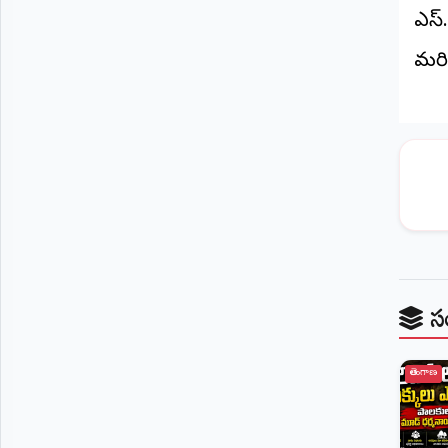
ఎస్
మరి
స
తెలంగాణ