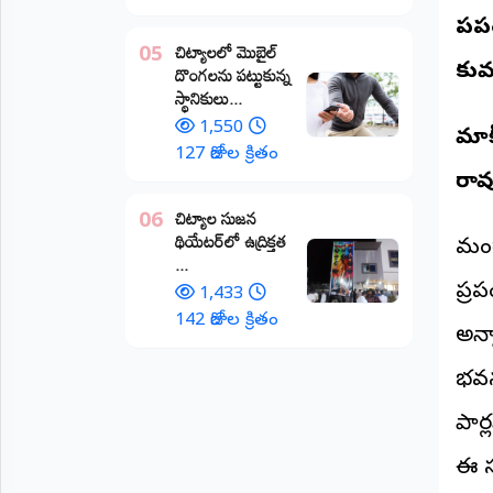
​ప్
అంతర్జాతీయం
చిట్యాలలో మొబైల్
05
దొంగలను పట్టుకున్న
కుమ
ఆర్టీఐ
స్థానికులు...
1,550
​మాక
రిపోర్టర్స్
127 రోజుల క్రితం
డెస్క్
రావ
(REPORTERS
DESK)
చిట్యాల సుజన
06
థియేటర్‌లో ఉద్రిక్తత
మా
​మం
...
రిపోర్టర్లు
ప్రప
1,433
రిపోర్టర్‌గా
142 రోజుల క్రితం
అన్
చేరండి
భవనం
లాగిన్
(Login)
పార
ఈ సం