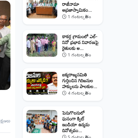
రాజీనామా
అప్రజాస్వామికం...
1 గంటల క్రితం
కాకర్ల గ్రామంలో ఎల్-
నినో ప్రభావ నివారణపై
రైతులకు అ...
1 గంటల క్రితం
ఐక్యరాజ్యసమితి
గుర్తించిన గిరిజనుల
హక్కులను పాలకుల...
4 గంటల క్రితం
పెనుగొలనులో
ఘనంగా క్విట్
ీక్షణలు
ఇండియా ఉద్యమ
దినోత్సవం...
5 గంటల క్రితం