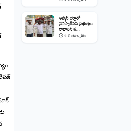
్
అజ్మీర్ దర్గాలో
వైఎస్సార్‌సిపి ప్రభుత్వం
రావాలని ప...
్
6 గంటల క్రితం
మ్యం
దీపక్
మాక్
రు.
న