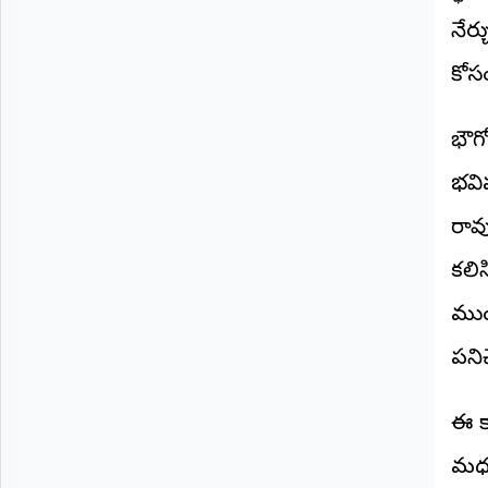
నేర
కోస
​భౌ
భవిష
రావ
కలిస
ముం
పని
ఈ కా
మధుక