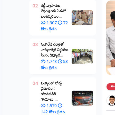
వడ్డీ వ్యాపారుల
02
ప్రాంతీయ
వేధింపులకు ఏఈవో
వార్తలు
బలవన్మరణం...
(STATE)
1,907
72
తెలంగాణ
రోజుల క్రితం
ఆంధ్రప్రదేశ్
​సింగరేణి చరిత్రలో
03
చారిత్రాత్మక నిర్ణయం:
ప్రధాన
సీఎం, డిప్యూటీ...
విభాగాలు
(MAIN)
1,748
53
రోజుల క్రితం
వినోదం
చిట్యాలలో రోడ్డు
04
భక్తి
తె
ప్రమాదం :
యువకుడికి
క్రీడలు
గాయాలు ​...
1,570
జాతీయం
142 రోజుల క్రితం