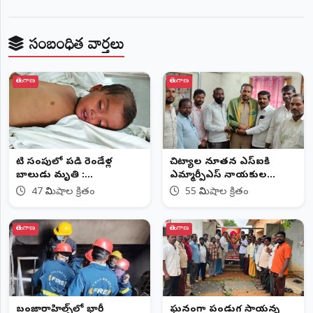
సంబంధిత వార్తలు
తెలంగాణ
తెలంగాణ
నీటి సంపులో పడి రెండేళ్ల
చిట్యాల నూతన ఎస్ఐకి
బాలుడు మృతి :
ఎమ్మార్పీఎస్ నాయకుల
చెరువుగట్టులో విషాదం
శుభాకాంక్షలు
47 నిమిషాల క్రితం
55 నిమిషాల క్రితం
తెలంగాణ
తెలంగాణ
బంజారాహిల్స్‌లో భారీ
​ఘనంగా పండుగ సాయన్న