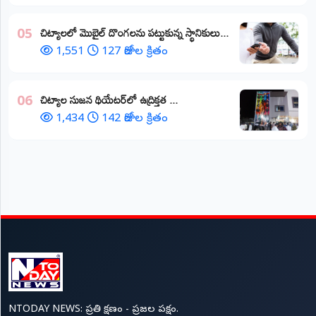
చిట్యాలలో మొబైల్ దొంగలను పట్టుకున్న స్థానికులు...
05
1,551
127 రోజుల క్రితం
చిట్యాల సుజన థియేటర్‌లో ఉద్రిక్తత ...
06
1,434
142 రోజుల క్రితం
NTODAY NEWS: ప్రతి క్షణం - ప్రజల పక్షం.