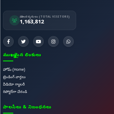
మా సందర్శకులు (TOTAL VISITORS)
1,163,812
ముఖ్యమైన లింకులు
హోమ్ (Home)
ట్రెండింగ్ వార్తలు
వీడియో గ్యాలరీ
రిపోర్టర్‌గా చేరండి
పాలసీలు & నిబంధనలు