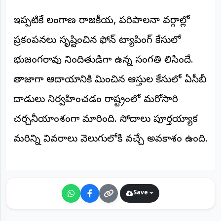
©
2026
ఇప్పటికే తెలంగాణ రాజకీయ, పరిపాలనా వర్గాల్లో
NTODAY
NEWS
ప్రకంపనలు సృష్టించిన ఫోన్ ట్యాపింగ్ కేసులో
ప్రతి
క్షణం
భుజంగరావు నిందితుడిగా ఉన్న సంగతి తెలిసిందే.
-
ప్రజల
పక్షం
తాజాగా ఆదాయానికి మించిన ఆస్తుల కేసులో ఏసీబీ
దాడులు నిర్వహించడం రాష్ట్రంలో మరోసారి
చర్చనీయాంశంగా మారింది. సోదాలు పూర్తయ్యాక
మరిన్ని వివరాలు వెలుగులోకి వచ్చే అవకాశం ఉంది.
Save