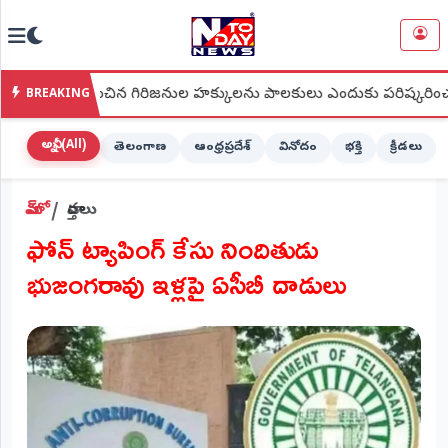
NTODAY
×
NEWS
 గుర్తించిన గిరిజనుల హక్కులను పాలకులు ఎందుకు పరిష్కరించడం లేదు?
BREAKING
హోమ్
(Home)
అన్నీ (All)
తెలంగాణ
ఆంధ్రప్రదేశ్
వినోదం
భక్తి
క్రీడలు
LIVE
హోమ్
వార్తలు
STREAMING
ఫోన్ ట్యాపింగ్ కేసు నిందితుడు
లైవ్
భుజంగరావు ఇళ్లపై ఏసీబీ దాడులు
టీవీ
(Live
TV)
లైవ్
రేడియో
(Live
Radio)