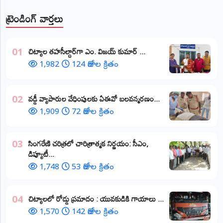
ట్రెండింగ్ వార్తలు
​చిట్యాల తహసీల్దార్‌గా ఎం. విజయ్ కుమార్ ...
01
1,982
124 రోజుల క్రితం
వడ్డీ వ్యాపారుల వేధింపులకు ఏఈవో బలవన్మరణం...
02
1,909
72 రోజుల క్రితం
​సింగరేణి చరిత్రలో చారిత్రాత్మక నిర్ణయం: సీఎం,
03
డిప్యూటీ...
1,748
53 రోజుల క్రితం
చిట్యాలలో రోడ్డు ప్రమాదం : యువకుడికి గాయాలు ​...
04
1,570
142 రోజుల క్రితం