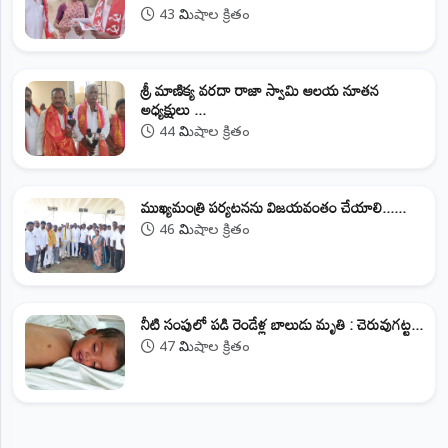
43 నిమిషాల క్రితం
శ్రీ మాణిక్య వరదా రాజా స్వామి ఆలయ నూతన
అధ్యక్షులు ...
44 నిమిషాల క్రితం
ముఖ్యమంత్రి పర్యటనను విజయవంతం చేయాలి......
46 నిమిషాల క్రితం
నీటి సంపులో పడి రెండేళ్ల బాలుడు మృతి : చెరువుగట్ట...
47 నిమిషాల క్రితం