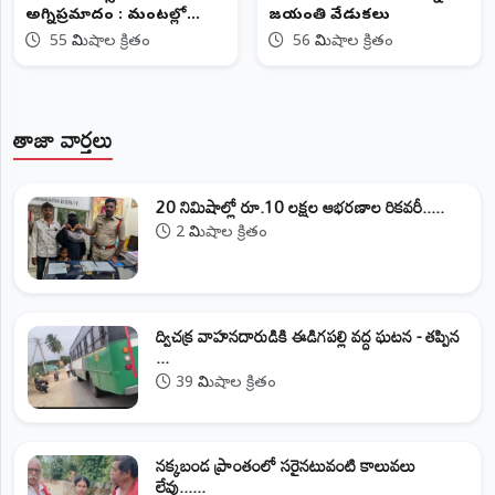
అగ్నిప్రమాదం : మంటల్లో
జయంతి వేడుకలు
కాలిపోయిన భారీగా మద్యం
55 నిమిషాల క్రితం
56 నిమిషాల క్రితం
బాటిళ్లు..
తాజా వార్తలు
20 నిమిషాల్లో రూ.10 లక్షల ఆభరణాల రికవరీ.....
2 నిమిషాల క్రితం
ద్విచక్ర వాహనదారుడికి ఈడిగపల్లి వద్ద ఘటన - తప్పిన
...
39 నిమిషాల క్రితం
నక్కబండ ప్రాంతంలో సరైనటువంటి కాలువలు
లేవు......