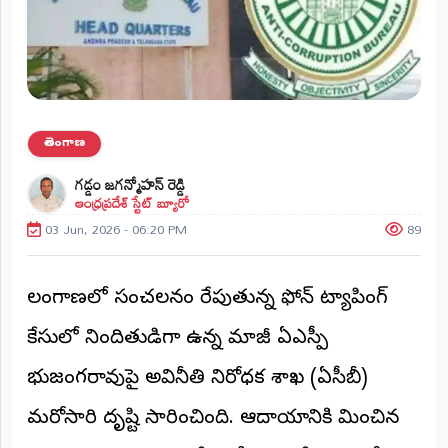
ప్రాంతీయ
వార్తలు
(STATE)
తెలంగాణ
తెలంగాణ
ఆంధ్రప్రదేశ్
గడ్డం జగన్మోహన్ రెడ్డి
ఆంధ్రప్రదేశ్ స్టేట్ బ్యూరో
ప్రధాన
విభాగాలు
03 Jun, 2026 - 06:20 PM
89
(MAIN)
వినోదం
తెలంగాణలో సంచలనం రేపుతున్న ఫోన్ ట్యాపింగ్
భక్తి
కేసులో నిందితుడిగా ఉన్న మాజీ ఏఎస్పీ
భుజంగరావుపై అవినీతి నిరోధక శాఖ (ఏసీబీ)
క్రీడలు
మరోసారి దృష్టి సారించింది. ఆదాయానికి మించిన
జాతీయం