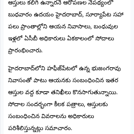
ఆస్తులు కలిగి ఉన్నారనే ఆరోపణల నేపథ్యంలో
అంతర్జాతీయం
బుధవారం ఉదయం హైదరాబాద్, సూర్యాపేట సహా
ఆర్టీఐ
పలు ప్రాంతాల్లోని ఆయన నివాసాలు, బంధువుల
ఇళ్లలో ఏసీబీ అధికారులు ఏకకాలంలో సోదాలు
రిపోర్టర్స్
డెస్క్
(REPORTERS
ప్రారంభించారు.
DESK)
మా
హైదరాబాద్‌లోని హఫీజ్‌పేటలో ఉన్న భుజంగరావు
రిపోర్టర్లు
నివాసంతో పాటు ఆయనకు సంబంధించిన ఇతర
రిపోర్టర్‌గా
ఆస్తుల వద్ద కూడా తనిఖీలు కొనసాగుతున్నాయి.
చేరండి
సోదాల సందర్భంగా కీలక పత్రాలు, ఆస్తులకు
లాగిన్
(Login)
సంబంధించిన వివరాలను అధికారులు
పరిశీలిస్తున్నట్లు సమాచారం.