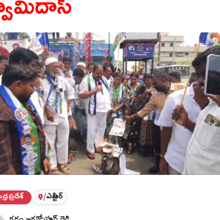
్వామిదాస్
్రప్రదేశ్
/
ఎన్టీఆర్
గడ్డం జగన్మోహన్ రెడ్డి