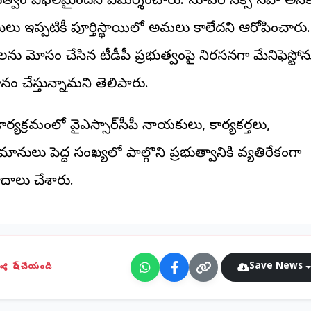
భుత్వం విఫలమైందని విమర్శించారు. సూపర్ సిక్స్ సహా అనే
ీలు ఇప్పటికీ పూర్తిస్థాయిలో అమలు కాలేదని ఆరోపించారు.
లను మోసం చేసిన టీడీపీ ప్రభుత్వంపై నిరసనగా మేనిఫెస్టోన
ం చేస్తున్నామని తెలిపారు.
ర్యక్రమంలో వైఎస్సార్‌సీపీ నాయకులు, కార్యకర్తలు,
ానులు పెద్ద సంఖ్యలో పాల్గొని ప్రభుత్వానికి వ్యతిరేకంగా
ాదాలు చేశారు.
Save News
షేర్ చేయండి