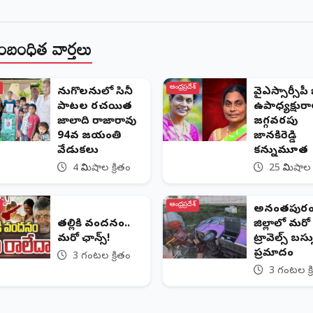
ంబంధిత వార్తలు
ఆంధ్రప్రదేశ్
పెనుగొలనులో సినీ
వైఎస్సార్సీపీ జ
పాటల రచయిత
ఉపాధ్యక్షుర
జాలాది రాజారావు
జగ్గవరపు
94వ జయంతి
జానకిరెడ్డి
వేడుకలు
కన్నుమూత
4 నిమిషాల క్రితం
25 నిమిషాల 
ఆంధ్రప్రదేశ్
అనంతపుర
తల్లికి వందనం..
జిల్లాలో మరో
మరో ఛాన్స్!
ట్రావెల్స్‌ బస్
ప్రమాదం
3 గంటల క్రితం
3 గంటల క్ర