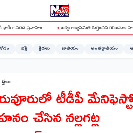
్రవాహం
●
ఐక్యరాజ్యసమితి గుర్తించిన గిరిజనుల హక్కులను పాలకు
ినోదం
భక్తి
క్రీడలు
జాతీయం
అంతర్జాతీయం
ఆ
వార్తలు
ిరువూరులో టీడీపీ మేనిఫెస్ట
హనం చేసిన నల్లగట్ల