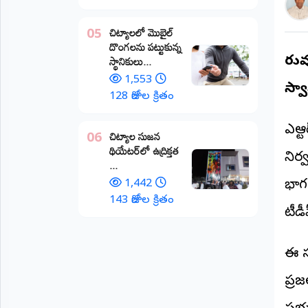
అంతర్జాతీయం
చిట్యాలలో మొబైల్
05
దొంగలను పట్టుకున్న
ఆర్టీఐ
స్థానికులు...
తిర
1,553
స్వ
రిపోర్టర్స్
128 రోజుల క్రితం
డెస్క్
(REPORTERS
DESK)
ఎన్ట
చిట్యాల సుజన
06
థియేటర్‌లో ఉద్రిక్తత
మా
నిర్
...
రిపోర్టర్లు
1,442
భాగం
రిపోర్టర్‌గా
143 రోజుల క్రితం
టీడీ
చేరండి
లాగిన్
ఈ స
(Login)
ప్ర