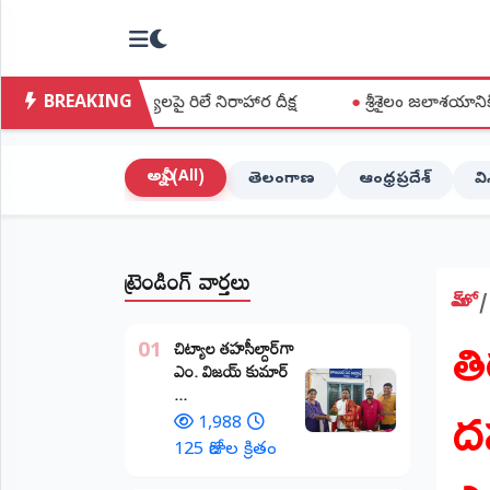
NTODAY
×
NEWS
BREAKING
సమస్యలపై రిలే నిరాహార దీక్ష
●
శ్రీశైలం జలాశయానికి భారీగా వరద ప
హోమ్
(Home)
అన్నీ (All)
తెలంగాణ
ఆంధ్రప్రదేశ్
వ
LIVE
STREAMING
ట్రెండింగ్ వార్తలు
లైవ్
టీవీ
హోమ్
త
(Live
​చిట్యాల తహసీల్దార్‌గా
TV)
01
ఎం. విజయ్ కుమార్
ద
...
లైవ్
రేడియో
1,988
(Live
125 రోజుల క్రితం
Radio)