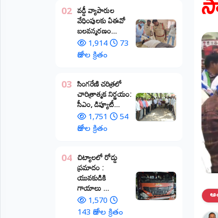
స
వడ్డీ వ్యాపారుల
02
ప్రాంతీయ
వేధింపులకు ఏఈవో
వార్తలు
బలవన్మరణం...
(STATE)
1,914
73
తెలంగాణ
రోజుల క్రితం
ఆంధ్రప్రదేశ్
​సింగరేణి చరిత్రలో
03
చారిత్రాత్మక నిర్ణయం:
ప్రధాన
సీఎం, డిప్యూటీ...
విభాగాలు
(MAIN)
1,751
54
రోజుల క్రితం
వినోదం
చిట్యాలలో రోడ్డు
04
భక్తి
ప్రమాదం :
యువకుడికి
క్రీడలు
గాయాలు ​...
ఆంధ
1,570
జాతీయం
143 రోజుల క్రితం