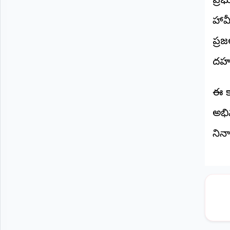
ప్ర
©
2026
హామ
NTODAY
NEWS
ప్రజ
ప్రతి
క్షణం
దహన
-
ప్రజల
పక్షం
ఈ కా
అభిమ
నిన