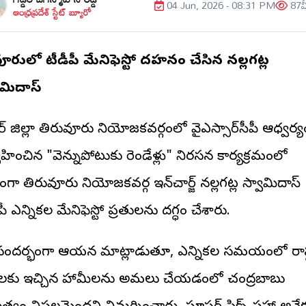
04 Jun, 2026 - 08:31 PM
87
వ
ఆంధ్రప్రదేశ్ స్టేట్ బ్యూరో
ువూరులో టీడీపీ మేనిఫెస్టో దహనం చేసిన నల్లగట్ల
ామిదాస్
ీఆర్ జిల్లా తిరువూరు నియోజకవర్గంలో వైఎస్సార్‌సీపీ ఆధ్వర్
వహించిన "వెన్నుపోటుకు రెండేళ్లు" నిరసన కార్యక్రమంలో
గా తిరువూరు నియోజకవర్గ ఇన్‌చార్జ్ నల్లగట్ల స్వామిదాస్
పీ ఎన్నికల మేనిఫెస్టో ప్రతులను దగ్ధం చేశారు.
ందర్భంగా ఆయన మాట్లాడుతూ, ఎన్నికల సమయంలో రాష్ట
జలకు ఇచ్చిన హామీలను అమలు చేయడంలో చంద్రబాబు