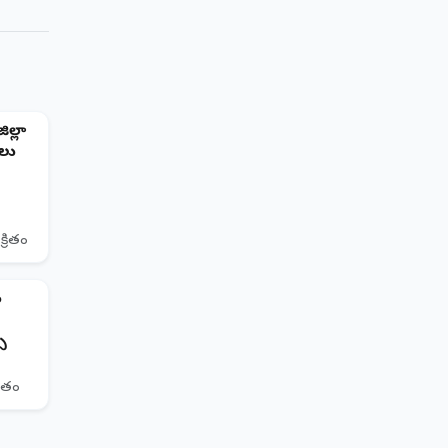
ిల్లా
ాలు
క్రితం
ం
సు
ితం