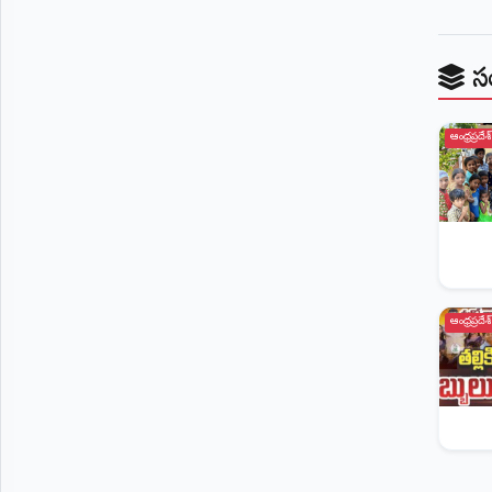
స
ఆంధ్రప్రదేశ్
ఆంధ్రప్రదేశ్