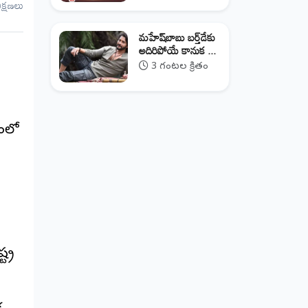
ీక్షణలు
మహేష్‌బాబు బర్త్‌డేకు
అదిరిపోయే కానుక ...
3 గంటల క్రితం
యంలో
్ర