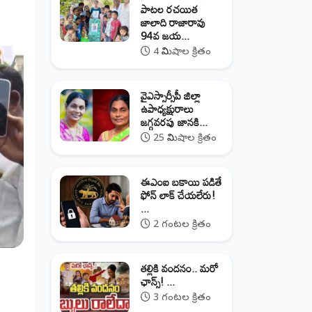
పాటల రచయిత
జాలాది రాజారావు
94వ జయ...
4 నిమిషాల క్రితం
వైఎస్సార్సీపీ జిల్లా
ఉపాధ్యక్షురాలు
జగ్గవరపు జానకి...
25 నిమిషాల క్రితం
ఈఎంఐ బకాయి పడితే
ఫోన్‌ లాక్‌ చేయలేరు!
...
2 గంటల క్రితం
తల్లికి వందనం.. మరో
ఛాన్స్! ...
3 గంటల క్రితం