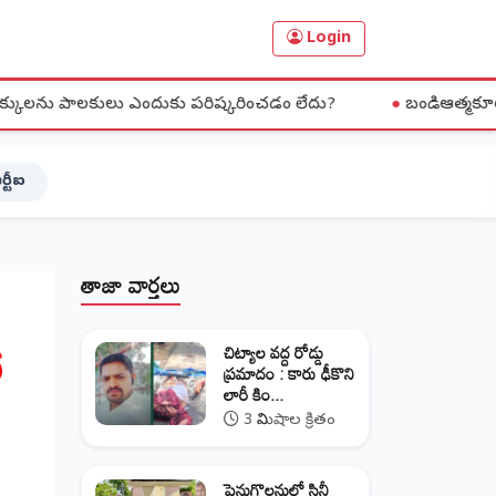
Login
లు ఎందుకు పరిష్కరించడం లేదు?
●
బండిఆత్మకూరు మండలం పార్నపల్
ర్టీఐ
తాజా వార్తలు
ో
చిట్యాల వద్ద రోడ్డు
ప్రమాదం : కారు ఢీకొని
లారీ కిం...
3 నిమిషాల క్రితం
పెనుగొలనులో సినీ