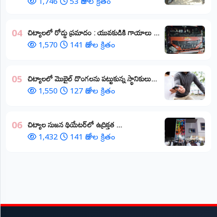
1,746
53 రోజుల క్రితం
చిట్యాలలో రోడ్డు ప్రమాదం : యువకుడికి గాయాలు ​...
04
1,570
141 రోజుల క్రితం
చిట్యాలలో మొబైల్ దొంగలను పట్టుకున్న స్థానికులు...
05
1,550
127 రోజుల క్రితం
చిట్యాల సుజన థియేటర్‌లో ఉద్రిక్తత ...
06
1,432
141 రోజుల క్రితం