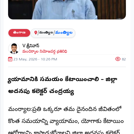
ప్రాంతీయ
వార్తలు
(STATE)
తెలంగాణ
/
/
మంచిర్యాల
తెలంగాణ
మంచిర్యాల
V శ్రీనివాస్
ఆంధ్రప్రదేశ్
మంచిర్యాల నియోజవర్గ ప్రతినిధి
23 May, 2026 - 10:26 PM
82
ప్రధాన
విభాగాలు
(MAIN)
వ్యాయామానికి సమయం కేటాయించాలి – జిల్లా
వినోదం
అదనపు కలెక్టర్ చంద్రయ్య
భక్తి
మంచిర్యాల:ప్రతి ఒక్కరూ తమ దైనందిన జీవితంలో
క్రీడలు
కొంత సమయాన్ని వ్యాయామం, యోగాకు కేటాయించి
జాతీయం
ఆరోగ్యాన్ని కాపాడుకోవాలని జిల్లా అదనపు కలెక్టర్