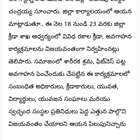
అంతర్జాతీయం
చంద్రయ్య సూచించారు. జిల్లా కార్యాలయంలో ఆయన
మాట్లాడుతూ.. ఈ నెల 18 నుండి 23 వరకు జిల్లా
ఆర్టీఐ
క్రీడా శాఖ ఆధ్వర్యంలో వివిధ రకాల క్రీడా, అవగాహన
రిపోర్టర్స్
డెస్క్
కార్యక్రమాలను విజయవంతంగా నిర్వహించినట్లు
(REPORTERS
DESK)
తెలిపారు. సమాజంలో శారీరక శ్రమ, ఫిట్‌నెస్ పట్ల
మా
అవగాహన పెంచేందుకు చేపట్టిన ఈ కార్యక్రమాలలో
రిపోర్టర్లు
సంబంధిత అధికారులు, క్రీడాకారులు, యువత,
రిపోర్టర్‌గా
చేరండి
విద్యార్థులు, యువజన సంఘాలు మరియు
స్వచ్ఛంద సంస్థల ప్రతినిధులు పెద్ద ఎత్తున పాల్గొని
లాగిన్
(Login)
విజయవంతం చేయాలని ఆయన పిలుపునిచ్చారు