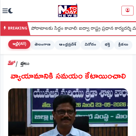
NTODAY
×
NEWS
్య పోరాటాలకు సిద్ధం కావాలి: ఐద్వా రాష్ట్ర ప్రధాన కార్యదర్శి మల్లు లక్ష్మీ
BREAKING
హోమ్
(Home)
అన్నీ (All)
తెలంగాణ
ఆంధ్రప్రదేశ్
వినోదం
భక్తి
క్రీడలు
LIVE
హోమ్
వార్తలు
STREAMING
​ వ్యాయామానికి సమయం కేటాయించాలి
లైవ్
టీవీ
(Live
TV)
లైవ్
రేడియో
(Live
Radio)