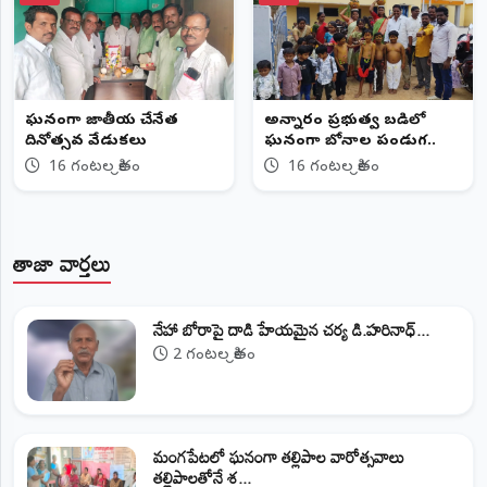
ఘనంగా జాతీయ చేనేత
అన్నారం ప్రభుత్వ బడిలో
దినోత్సవ వేడుకలు
ఘనంగా బోనాల పండుగ..
16 గంటల క్రితం
16 గంటల క్రితం
తాజా వార్తలు
నేహా బోరాపై దాడి హేయమైన చర్య డి.హరినాధ్...
2 గంటల క్రితం
మంగపేటలో ఘనంగా తల్లిపాల వారోత్సవాలు
తల్లిపాలతోనే శ...