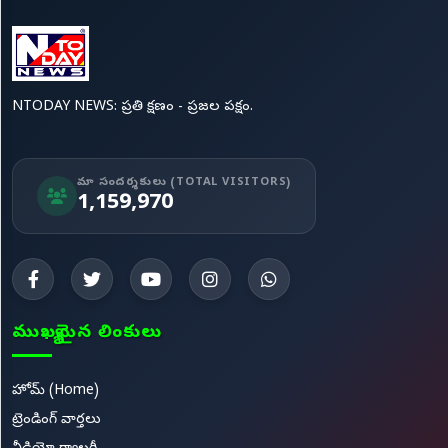
NTODAY NEWS: ప్రతి క్షణం - ప్రజల పక్షం.
మా సందర్శకులు (TOTAL VISITORS)
1,159,970
ముఖ్యమైన లింకులు
హోమ్ (Home)
ట్రెండింగ్ వార్తలు