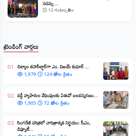
సదస్సు ...
12 గంటల క్రితం
ట్రెండింగ్ వార్తలు
​చిట్యాల తహసీల్దార్‌గా ఎం. విజయ్ కుమార్ ...
01
1,979
124 రోజుల క్రితం
వడ్డీ వ్యాపారుల వేధింపులకు ఏఈవో బలవన్మరణం...
02
1,905
72 రోజుల క్రితం
​సింగరేణి చరిత్రలో చారిత్రాత్మక నిర్ణయం: సీఎం,
03
డిప్యూటీ...