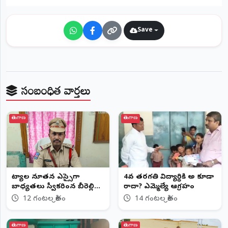
©
2026
NTODAY
Save
NEWS
ప్రతి
క్షణం
-
ప్రజల
పక్షం
సంబంధిత వార్తలు
తెలంగాణ
తెలంగాణ
​చిట్యాల నూతన ఎస్సైగా
4వ తరగతి విద్యార్థికి అ కూడా
బాధ్యతలు స్వీకరించిన బీరెల్లి
రాదా? ఎమ్మెల్యే ఆగ్రహం
వెంకటరెడ్డి
12 గంటల క్రితం
14 గంటల క్రితం
తెలంగాణ
తెలంగాణ