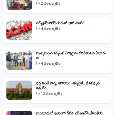
2 గంటల క్రితం
వర్క్‌ఫ్రమ్‌హోమ్‌ పేరుతో భారీ మోసం! ...
4 గంటల క్రితం
ముఖ్యమంత్రి పర్యటన ఏర్పాట్లను పరిశీలించిన ఏలూరు
జి...
4 గంటల క్రితం
భర్త కంటే భార్య ఆదాయం ఎక్కువైతే.. జీవనభృతి
ఇవ్వలేం...
12 గంటల క్రితం
గుంటూరులో ఘనంగా 58వ ఎస్‌ఐఆర్‌సీ ప్రాంతీయ