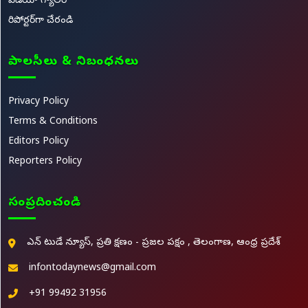
వీడియో గ్యాలరీ
రిపోర్టర్‌గా చేరండి
పాలసీలు & నిబంధనలు
Privacy Policy
Terms & Conditions
Editors Policy
Reporters Policy
సంప్రదించండి
ఎన్ టుడే న్యూస్, ప్రతి క్షణం - ప్రజల పక్షం , తెలంగాణ, ఆంధ్ర ప్రదేశ్
infontodaynews@gmail.com
+91 99492 31956