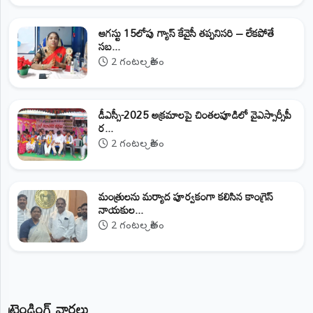
ఆగస్టు 15లోపు గ్యాస్ కేవైసీ తప్పనిసరి – లేకపోతే
సబ...
2 గంటల క్రితం
డీఎస్సీ-2025 అక్రమాలపై చింతలపూడిలో వైఎస్సార్సీపీ
ర...
2 గంటల క్రితం
మంత్రులను మర్యాద పూర్వకంగా కలిసిన కాంగ్రెస్
నాయకుల...
2 గంటల క్రితం
ట్రెండింగ్ వార్తలు