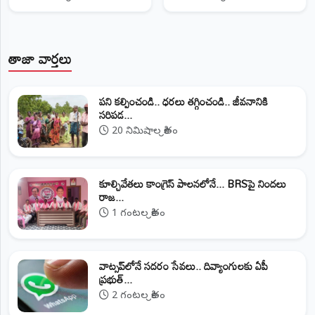
తాజా వార్తలు
పని కల్పించండి.. ధరలు తగ్గించండి.. జీవనానికి
సరిపడ...
20 నిమిషాల క్రితం
కూల్చివేతలు కాంగ్రెస్ పాలనలోనే... BRSపై నిందలు
రాజ...
1 గంటల క్రితం
వాట్సప్‌లోనే సదరం సేవలు.. దివ్యాంగులకు ఏపీ
ప్రభుత్...
2 గంటల క్రితం