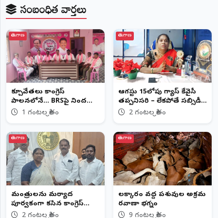
సంబంధిత వార్తలు
తెలంగాణ
తెలంగాణ
కూల్చివేతలు కాంగ్రెస్
ఆగస్టు 15లోపు గ్యాస్ కేవైసీ
పాలనలోనే... BRSపై నిందలు
తప్పనిసరి – లేకపోతే సబ్సిడీ
రాజకీయ కక్షసాధింపే: మధిర
నిలిపివేత
1 గంటల క్రితం
2 గంటల క్రితం
BRS
తెలంగాణ
తెలంగాణ
మంత్రులను మర్యాద
లక్కారం వద్ద పశువుల అక్రమ
పూర్వకంగా కలిసిన కాంగ్రెస్
రవాణా భగ్నం
నాయకులు
2 గంటల క్రితం
9 గంటల క్రితం