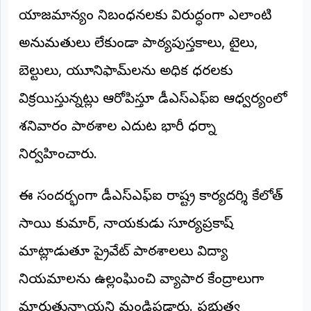
యాజమాన్యం నిబంధనలకు విరుద్ధంగా ఎలాంటి
అంతర్జాతీయం
అనుమతులు లేకుండా పాఠ్యపుస్తకాలు, టైలు,
ఆర్టీఐ
బెల్టులు, యూనిఫామ్‌లను అధిక ధరలకు
రిపోర్టర్స్
విక్రయిస్తున్నట్లు ఆరోపిస్తూ డీఎస్‌ఎఫ్‌ఐ ఆధ్వర్యంలో
డెస్క్
(REPORTERS
శనివారం పాఠశాల ఎదుట భారీ ధర్నా
DESK)
మా
నిర్వహించారు.
రిపోర్టర్లు
ఈ సందర్భంగా డీఎస్‌ఎఫ్‌ఐ రాష్ట్ర కార్యదర్శి కేలోత్
రిపోర్టర్‌గా
చేరండి
సాయి కుమార్, నాయకుడు సూర్యప్రకాష్
లాగిన్
మాట్లాడుతూ ప్రైవేట్ పాఠశాలలు విద్యా
(Login)
నియమాలను ఉల్లంఘించి వ్యాపార కేంద్రాలుగా
మారుతున్నాయని మండిపడ్డారు. ప్రభుత్వ