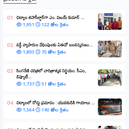
​చిట్యాల తహసీల్దార్‌గా ఎం. విజయ్ కుమార్ ...
01
1,951
122 రోజుల క్రితం
వడ్డీ వ్యాపారుల వేధింపులకు ఏఈవో బలవన్మరణం...
02
1,893
70 రోజుల క్రితం
​సింగరేణి చరిత్రలో చారిత్రాత్మక నిర్ణయం: సీఎం,
03
డిప్యూటీ...
1,737
51 రోజుల క్రితం
చిట్యాలలో రోడ్డు ప్రమాదం : యువకుడికి గాయాలు ​...
04
1,564
140 రోజుల క్రితం