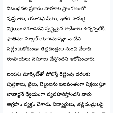
©
నిబంధనల ప్రకారం పాఠశాల ప్రాంగణంలో
2026
NTODAY
పుస్తకాలు, యూనిఫామ్‌లు, ఇతర సామగ్రి
NEWS
ప్రతి
క్షణం
విక్రయించకూడదని స్పష్టమైన ఆదేశాలు ఉన్నప్పటికీ,
-
ప్రజల
ఫాతిమా స్కూల్ యాజమాన్యం వాటిని
పక్షం
పట్టించుకోకుండా తల్లిదండ్రుల నుంచి వేలాది
రూపాయలు వసూలు చేస్తోందని ఆరోపించారు.
బయట మార్కెట్‌తో పోలిస్తే రెట్టింపు ధరలకు
పుస్తకాలు, టైలు, బెల్టులను బలవంతంగా విక్రయిస్తూ
లాభార్జనే ధ్యేయంగా వ్యవహరిస్తోందని వారు
ఆగ్రహం వ్యక్తం చేశారు. విద్యార్థులు, తల్లిదండ్రులపై