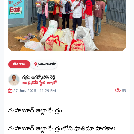
ప్రాంతీయ
వార్తలు
(STATE)
తెలంగాణ
ఆంధ్రప్రదేశ్
ప్రధాన
/
తెలంగాణ
మహబూబాబాద్
విభాగాలు
(MAIN)
గడ్డం జగన్మోహన్ రెడ్డి
ఆంధ్రప్రదేశ్ స్టేట్ బ్యూరో
వినోదం
27 Jun, 2026 - 11:29 PM
69
భక్తి
మహబూబాబాద్ జిల్లా కేంద్రం:
క్రీడలు
జాతీయం
మహబూబాబాద్ జిల్లా కేంద్రంలోని ఫాతిమా పాఠశాల