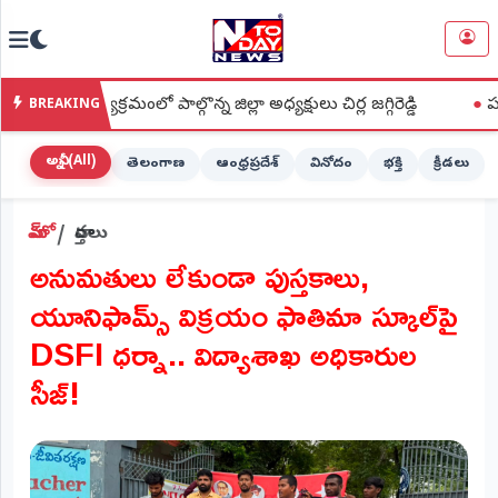
NTODAY
×
NEWS
రమంలో పాల్గొన్న జిల్లా అధ్యక్షులు చిర్ల జగ్గిరెడ్డి
●
పల్నాడు జిల్లా
BREAKING
హోమ్
(Home)
అన్నీ (All)
తెలంగాణ
ఆంధ్రప్రదేశ్
వినోదం
భక్తి
క్రీడలు
LIVE
హోమ్
వార్తలు
STREAMING
అనుమతులు లేకుండా పుస్తకాలు,
లైవ్
యూనిఫామ్స్ విక్రయం ఫాతిమా స్కూల్‌పై
టీవీ
(Live
DSFI ధర్నా.. విద్యాశాఖ అధికారుల
TV)
సీజ్!
లైవ్
రేడియో
(Live
Radio)