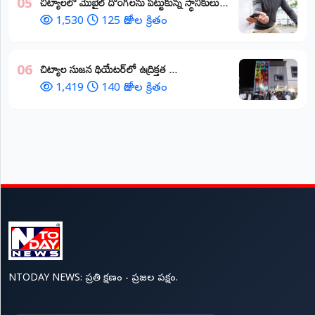
చిట్యాలలో మొబైల్ దొంగలను పట్టుకున్న స్థానికులు...
05
1,530
125 రోజుల క్రితం
చిట్యాల సుజన థియేటర్‌లో ఉద్రిక్తత ...
06
1,419
140 రోజుల క్రితం
NTODAY NEWS: ప్రతి క్షణం - ప్రజల పక్షం.