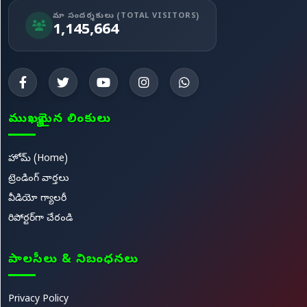
మా సందర్శకులు (TOTAL VISITORS)
1,145,664
ముఖ్యమైన లింకులు
హోమ్ (Home)
ట్రెండింగ్ వార్తలు
వీడియో గ్యాలరీ
రిపోర్టర్‌గా చేరండి
పాలసీలు & నిబంధనలు
Privacy Policy