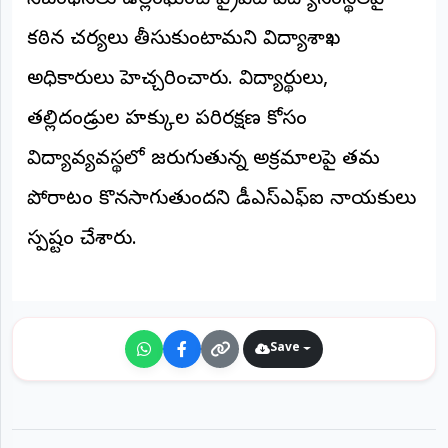
నిబంధనలు ఉల్లంఘించే ప్రైవేట్ విద్యాసంస్థలపై
కఠిన చర్యలు తీసుకుంటామని విద్యాశాఖ
అధికారులు హెచ్చరించారు. విద్యార్థులు,
తల్లిదండ్రుల హక్కుల పరిరక్షణ కోసం
విద్యావ్యవస్థలో జరుగుతున్న అక్రమాలపై తమ
పోరాటం కొనసాగుతుందని డీఎస్‌ఎఫ్‌ఐ నాయకులు
స్పష్టం చేశారు.
Save