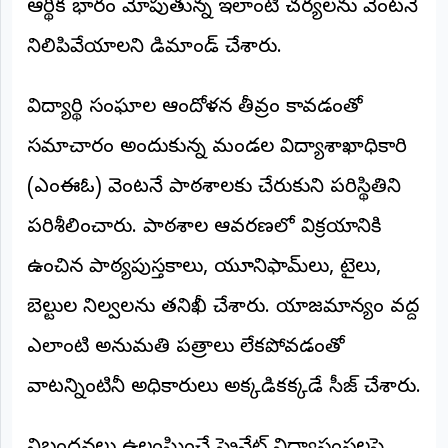
ఆర్థిక భారం మోపుతున్న ఇలాంటి చర్యలను వెంటనే
నిలిపివేయాలని డిమాండ్ చేశారు.
విద్యార్థి సంఘాల ఆందోళన తీవ్రం కావడంతో
సమాచారం అందుకున్న మండల విద్యాశాఖాధికారి
(ఎంఈఓ) వెంటనే పాఠశాలకు చేరుకుని పరిస్థితిని
పరిశీలించారు. పాఠశాల ఆవరణలో విక్రయానికి
ఉంచిన పాఠ్యపుస్తకాలు, యూనిఫామ్‌లు, టైలు,
బెల్టుల నిల్వలను తనిఖీ చేశారు. యాజమాన్యం వద్ద
ఎలాంటి అనుమతి పత్రాలు లేకపోవడంతో
వాటన్నింటినీ అధికారులు అక్కడికక్కడే సీజ్ చేశారు.