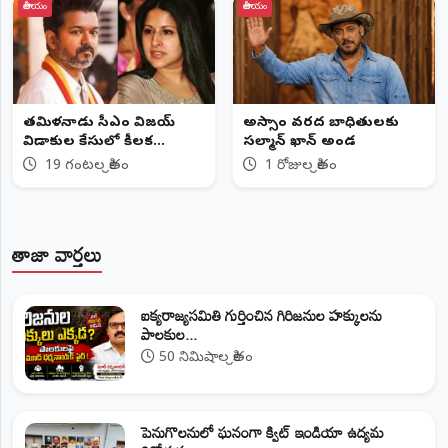
జాతీయం
జాతీయం
తమిళనాడు సీఎం విజయ్‌
అస్సాం వరద బాధితులకు
విడాకుల కేసులో కీలక
సల్మాన్ ఖాన్ అండ
మలుపు
19 గంటల క్రితం
1 రోజుల క్రితం
తాజా వార్తలు
ఐక్యరాజ్యసమితి గుర్తించిన గిరిజనుల హక్కులను
పాలకుల...
50 నిమిషాల క్రితం
పెనుగొలనులో ఘనంగా క్విట్ ఇండియా ఉద్యమ