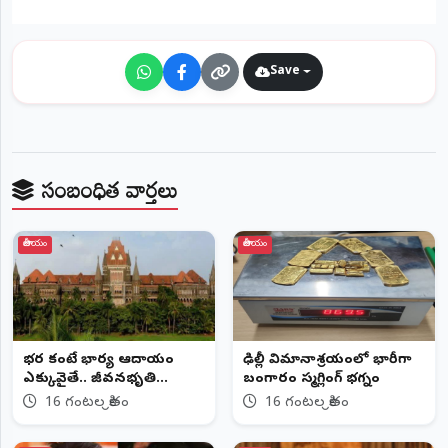
©
2026
NTODAY
Save
NEWS
ప్రతి
క్షణం
-
ప్రజల
పక్షం
సంబంధిత వార్తలు
జాతీయం
జాతీయం
భర్త కంటే భార్య ఆదాయం
ఢిల్లీ విమానాశ్రయంలో భారీగా
ఎక్కువైతే.. జీవనభృతి
బంగారం స్మగ్లింగ్ భగ్నం
ఇవ్వలేం
16 గంటల క్రితం
16 గంటల క్రితం