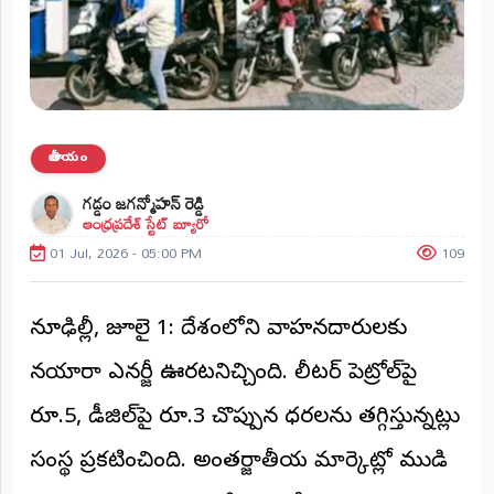
ప్రాంతీయ
వార్తలు
(STATE)
తెలంగాణ
జాతీయం
ఆంధ్రప్రదేశ్
గడ్డం జగన్మోహన్ రెడ్డి
ఆంధ్రప్రదేశ్ స్టేట్ బ్యూరో
ప్రధాన
విభాగాలు
01 Jul, 2026 - 05:00 PM
109
(MAIN)
వినోదం
న్యూఢిల్లీ, జూలై 1: దేశంలోని వాహనదారులకు
భక్తి
నయారా ఎనర్జీ ఊరటనిచ్చింది. లీటర్ పెట్రోల్‌పై
రూ.5, డీజిల్‌పై రూ.3 చొప్పున ధరలను తగ్గిస్తున్నట్లు
క్రీడలు
సంస్థ ప్రకటించింది. అంతర్జాతీయ మార్కెట్లో ముడి
జాతీయం