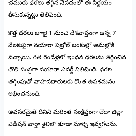
చమురు ధరలు తగ్గిన నేపథ్యంలో ఈ నిర్ణయం
అంతర్జాతీయం
తీసుకున్నట్లు తెలిపింది.
ఆర్టీఐ
కొత్త ధరలు జూలై 1 నుంచి దేశవ్యాప్తంగా ఉన్న 7
రిపోర్టర్స్
వేలకుపైగా నయారా పెట్రోల్ బంకుల్లో అమల్లోకి
డెస్క్
(REPORTERS
DESK)
వచ్చాయి. గత రెండేళ్లలో ఇంధన ధరలను తగ్గించిన
మా
తొలి సంస్థగా నయారా ఎనర్జీ నిలిచింది. ధరల
రిపోర్టర్లు
తగ్గింపుతో వాహనదారులకు కొంత ఉపశమనం
రిపోర్టర్‌గా
లభించనుంది.
చేరండి
లాగిన్
అవసరమైతే దీనిని మరింత సంక్షిప్తంగా లేదా జిల్లా
(Login)
ఎడిషన్ వార్తా శైలిలో కూడా మార్చి ఇవ్వగలను.