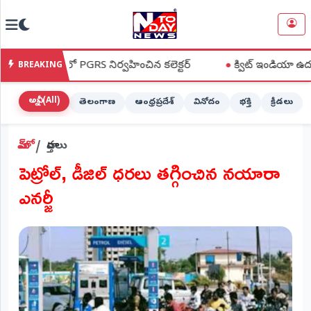
NTODAY
×
NEWS
 లో PGRS నిర్వహించిన కలెక్టర్
●
క్విట్ ఇండియా ఉద్యమ స్ఫూర్తితో 
BREAKING
హోమ్
(Home)
అన్నీ (All)
తెలంగాణ
ఆంధ్రప్రదేశ్
వినోదం
భక్తి
క్రీడలు
LIVE
హోమ్
వార్తలు
STREAMING
పెట్రోల్, డీజిల్ ధరలు తగ్గించిన నయారా
లైవ్
ఎనర్జీ
టీవీ
(Live
TV)
లైవ్
రేడియో
(Live
Radio)