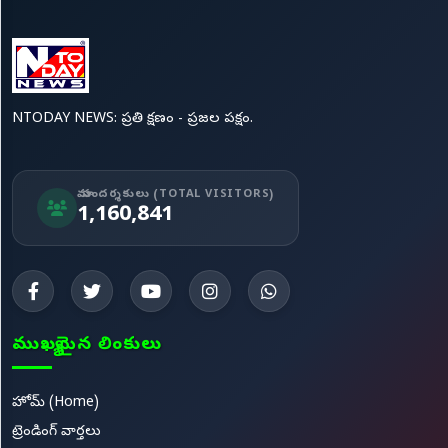
NTODAY NEWS: ప్రతి క్షణం - ప్రజల పక్షం.
మా సందర్శకులు (TOTAL VISITORS)
1,160,841
ముఖ్యమైన లింకులు
హోమ్ (Home)
ట్రెండింగ్ వార్తలు