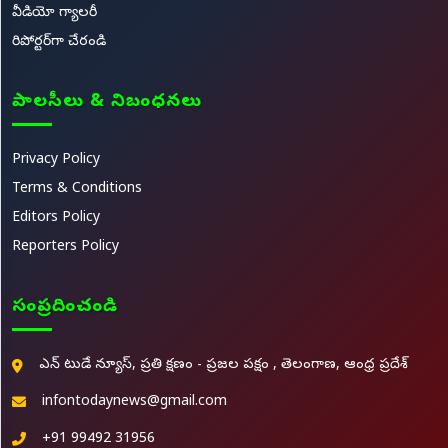
వీడియో గ్యాలరీ
రిపోర్టర్‌గా చేరండి
పాలసీలు & నిబంధనలు
Privacy Policy
Terms & Conditions
Editors Policy
Reporters Policy
సంప్రదించండి
ఎన్ టుడే న్యూస్, ప్రతి క్షణం - ప్రజల పక్షం , తెలంగాణ, ఆంధ్ర ప్రదేశ్
infontodaynews@gmail.com
+91 99492 31956