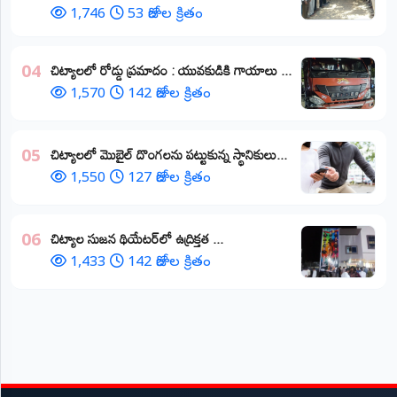
1,746
53 రోజుల క్రితం
చిట్యాలలో రోడ్డు ప్రమాదం : యువకుడికి గాయాలు ​...
04
1,570
142 రోజుల క్రితం
చిట్యాలలో మొబైల్ దొంగలను పట్టుకున్న స్థానికులు...
05
1,550
127 రోజుల క్రితం
చిట్యాల సుజన థియేటర్‌లో ఉద్రిక్తత ...
06
1,433
142 రోజుల క్రితం