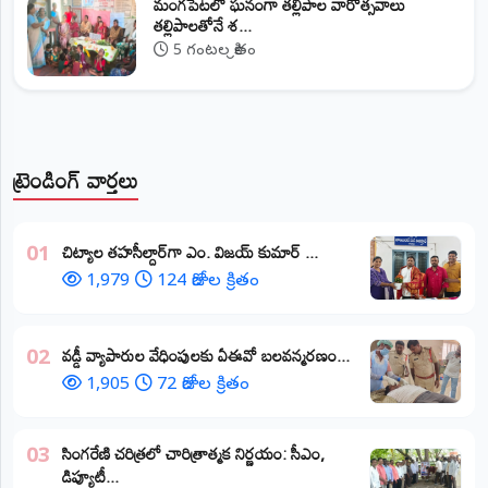
మంగపేటలో ఘనంగా తల్లిపాల వారోత్సవాలు
తల్లిపాలతోనే శ...
5 గంటల క్రితం
ట్రెండింగ్ వార్తలు
​చిట్యాల తహసీల్దార్‌గా ఎం. విజయ్ కుమార్ ...
01
1,979
124 రోజుల క్రితం
వడ్డీ వ్యాపారుల వేధింపులకు ఏఈవో బలవన్మరణం...
02
1,905
72 రోజుల క్రితం
​సింగరేణి చరిత్రలో చారిత్రాత్మక నిర్ణయం: సీఎం,
03
డిప్యూటీ...