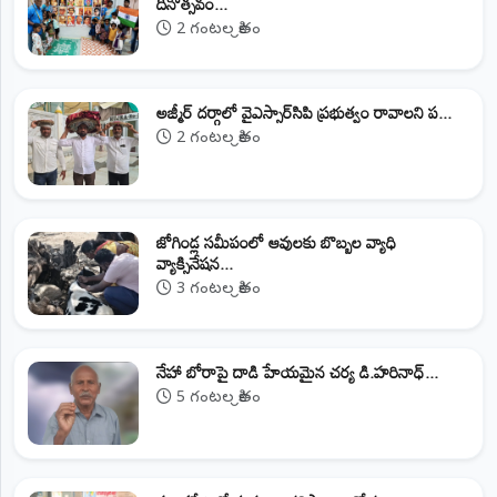
దినోత్సవం...
2 గంటల క్రితం
అజ్మీర్ దర్గాలో వైఎస్సార్‌సిపి ప్రభుత్వం రావాలని ప...
2 గంటల క్రితం
జోగిండ్ల సమీపంలో ఆవులకు బొబ్బల వ్యాధి
వ్యాక్సినేషన...
3 గంటల క్రితం
నేహా బోరాపై దాడి హేయమైన చర్య డి.హరినాధ్...
5 గంటల క్రితం