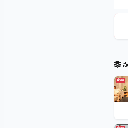
స
జాతీయం