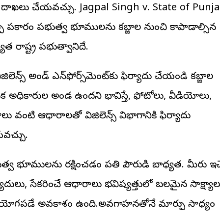
 దాఖలు చేయవచ్చు. Jagpal Singh v. State of Punj
పు ప్రకారం ప్రభుత్వ భూములను కబ్జాల నుంచి కాపాడాల్సిన
యత రాష్ట్ర ప్రభుత్వానిదే.
ిజిలెన్స్ అండ్ ఎన్‌ఫోర్స్‌మెంట్‌కు ఫిర్యాదు చేయండి కబ్జాల
ుక అధికారుల అండ ఉందని భావిస్తే, ఫోటోలు, వీడియోలు,
ాలు వంటి ఆధారాలతో విజిలెన్స్ విభాగానికి ఫిర్యాదు
వచ్చు.
భుత్వ భూములను రక్షించడం ప్రతి పౌరుడి బాధ్యత. మీరు ఇచ్
యాదులు, సేకరించే ఆధారాలు భవిష్యత్తులో బలమైన సాక్ష్యాల
ోగపడే అవకాశం ఉంది.అవగాహనతోనే మార్పు సాధ్యం