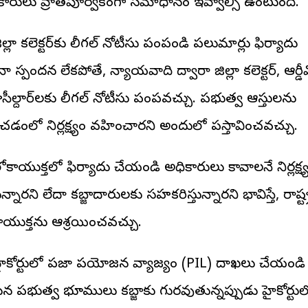
కారులు వ్రాతపూర్వకంగా సమాధానం ఇవ్వాల్సి ఉంటుంది.
ిల్లా కలెక్టర్‌కు లీగల్ నోటీసు పంపండి పలుమార్లు ఫిర్యాదు
నా స్పందన లేకపోతే, న్యాయవాది ద్వారా జిల్లా కలెక్టర్, ఆర్డీ
ల్దార్‌లకు లీగల్ నోటీసు పంపవచ్చు. ప్రభుత్వ ఆస్తులను
ించడంలో నిర్లక్ష్యం వహించారని అందులో ప్రస్తావించవచ్చు.
ోకాయుక్తలో ఫిర్యాదు చేయండి అధికారులు కావాలనే నిర్లక్ష్
తున్నారని లేదా కబ్జాదారులకు సహకరిస్తున్నారని భావిస్తే, రాష్ట్
ాయుక్తను ఆశ్రయించవచ్చు.
ైకోర్టులో ప్రజా ప్రయోజన వ్యాజ్యం (PIL) దాఖలు చేయండి ప
ున ప్రభుత్వ భూములు కబ్జాకు గురవుతున్నప్పుడు హైకోర్టుల