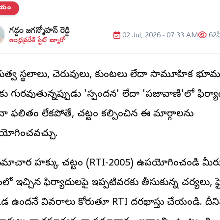
తీయం
గడ్డం జగన్మోహన్ రెడ్డి
02 Jul, 2026 - 07:33 AM
62
వ
ఆంధ్రప్రదేశ్ స్టేట్ బ్యూరో
భుత్వ స్థలాలు, చెరువులు, కుంటలు లేదా సామూహిక భూ
ాకు గురవుతున్నప్పుడు 'స్పందన' లేదా 'ప్రజావాణి'లో ఫిర్య
ినా ఫలితం లేకపోతే, చట్టం కల్పించిన ఈ మార్గాలను
ోగించవచ్చు.
సమాచార హక్కు చట్టం (RTI-2005) ఉపయోగించండి మీర
లో ఇచ్చిన ఫిర్యాదులపై ఇప్పటివరకు తీసుకున్న చర్యలు, ఫ
కడ ఉందనే వివరాలు కోరుతూ RTI దరఖాస్తు చేయండి. దీనివ