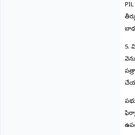
PIL
తీర్
బాధ్
5. వ
వెన
పత్ర
చేయ
ప్ర
ఫిర్
ఉపయ