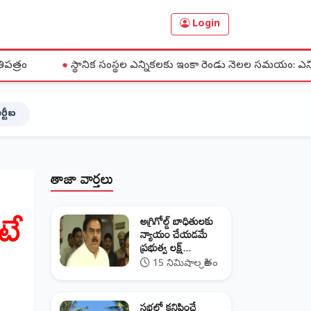
Login
థానిక సంస్థల ఎన్నికలకు ఇంకా రెండు నెలల సమయం: ఎన్నికల కమిషన్
ర్టీఐ
తాజా వార్తలు
టే
అగ్రిగోల్డ్ బాధితులకు
న్యాయం చేయడమే
ప్రభుత్వ లక్ష్...
15 నిమిషాల క్రితం
సభల్లో కనిపించే