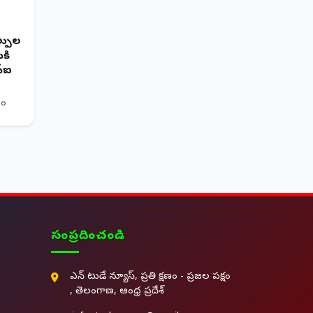
ల్పుల
కి
్ఐ
తం
సంప్రదించండి
ఎన్ టుడే న్యూస్, ప్రతి క్షణం - ప్రజల పక్షం
, తెలంగాణ, ఆంధ్ర ప్రదేశ్