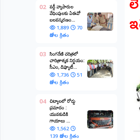
ల
వడ్డీ వ్యాపారుల
02
ప్రాంతీయ
ఇ
వేధింపులకు ఏఈవో
వార్తలు
బలవన్మరణం...
(STATE)
1,889
70
తెలంగాణ
రోజుల క్రితం
ఆంధ్రప్రదేశ్
​సింగరేణి చరిత్రలో
03
చారిత్రాత్మక నిర్ణయం:
ప్రధాన
సీఎం, డిప్యూటీ...
విభాగాలు
(MAIN)
1,736
51
రోజుల క్రితం
వినోదం
చిట్యాలలో రోడ్డు
04
భక్తి
ప్రమాదం :
యువకుడికి
క్రీడలు
గాయాలు ​...
1,562
జాతీయం
139 రోజుల క్రితం