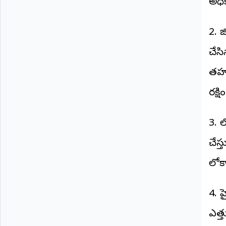
అధి
©
2026
NTODAY
2. జ
NEWS
ప్రతి
చేసి
క్షణం
-
ప్రజల
తహసీ
పక్షం
రక్ష
3. ల
చేస్
లోక
4. హ
ఎత్త