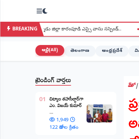
NTODAY
×
NEWS
BREAKING
ల్నాడు జిల్లా కారంపూడి ఎస్సై వాసు సస్పెండ్...
●
వెంకట్రావుపేట అంగన
హోమ్
(Home)
అన్నీ (All)
తెలంగాణ
ఆంధ్రప్రదేశ్
వ
LIVE
STREAMING
ట్రెండింగ్ వార్తలు
లైవ్
టీవీ
హోమ్
ప
(Live
​చిట్యాల తహసీల్దార్‌గా
TV)
01
ఎం. విజయ్ కుమార్
అ
...
లైవ్
రేడియో
1,949
(Live
122 రోజుల క్రితం
Radio)