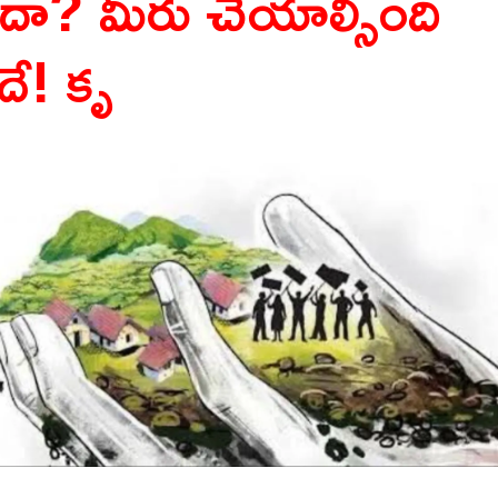
ేదా? మీరు చేయాల్సింది
దే! కృ