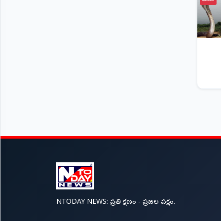
జాతీయం
NTODAY NEWS: ప్రతి క్షణం - ప్రజల పక్షం.