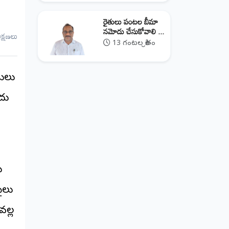
రైతులు పంటల బీమా
నమోదు చేసుకోవాలి ...
ీక్షణలు
13 గంటల క్రితం
ములు
ాదు
ు
ైలు
ల్ల