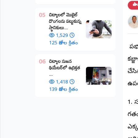
జా
అంతర్జాతీయం
చిట్యాలలో మొబైల్
05
దొంగలను పట్టుకున్న
ఆర్టీఐ
స్థానికులు...
1,529
రిపోర్టర్స్
125 రోజుల క్రితం
ప్ర
డెస్క్
(REPORTERS
DESK)
కబ్జ
చిట్యాల సుజన
06
థియేటర్‌లో ఉద్రిక్తత
మా
చేస
...
రిపోర్టర్లు
1,418
ఉపయ
రిపోర్టర్‌గా
139 రోజుల క్రితం
చేరండి
1. 
లాగిన్
గతం
(Login)
ఎక్