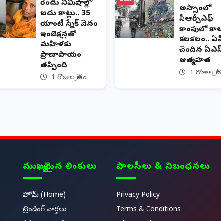
జాతీయం
రెండు నిమిషాల్లో
అస్సాంలో
ఐదు కాట్లు.. 35
సీఆర్పీఎఫ్
యాంటీ స్నేక్ వెనం
క్యాంపులో కా
ఇంజెక్షన్లతో
కలకలం.. ఏపీ
మహిళకు
చెందిన ఏఎస
ప్రాణాపాయం
ఆత్మహత్య
తప్పింది
1 రోజుల క్రి
1 రోజుల క్రితం
ముఖ్యమైన లింకులు
పాలసీలు & నిబంధనలు
హోమ్ (Home)
Privacy Policy
ట్రెండింగ్ వార్తలు
Terms & Conditions