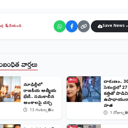
Save News
షేర్ చేయండి
ంబంధిత వార్తలు
జాతీయం
దారుణం.. 3
న్యూఢిల్లీలో
సెకండ్లలో 27 
రాజకీయ ఆత్మీయ
కత్తితో పొడిచి
భేటీ.. సమకాలీన
ఉపాధ్యాయుర
అంశాలపై చర్చ
హత్య
13 గంటల క్రితం
1 రోజుల క్రి