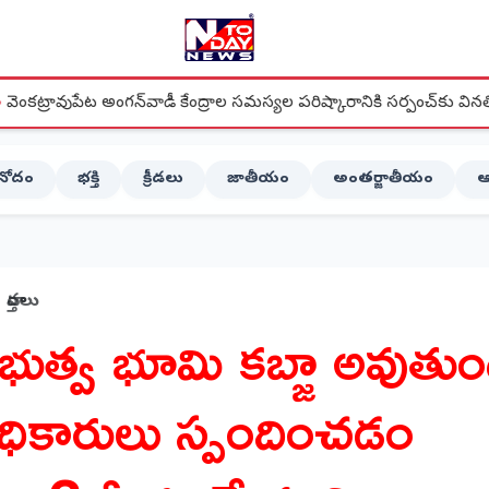
్‌వాడీ కేంద్రాల సమస్యల పరిష్కారానికి సర్పంచ్‌కు వినతిపత్రం
●
స్
ినోదం
భక్తి
క్రీడలు
జాతీయం
అంతర్జాతీయం
ఆ
వార్తలు
్రభుత్వ భూమి కబ్జా అవుతుం
ధికారులు స్పందించడం