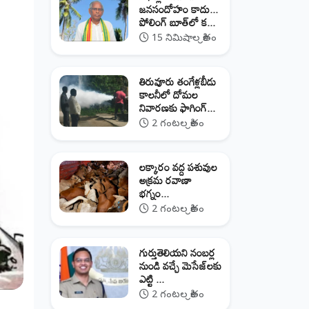
జనసందోహం కాదు...
పోలింగ్ బూత్‌లో క...
15 నిమిషాల క్రితం
తిరువూరు తంగేళ్లబీడు
కాలనీలో దోమల
నివారణకు ఫాగింగ్...
2 గంటల క్రితం
లక్కారం వద్ద పశువుల
అక్రమ రవాణా
భగ్నం...
2 గంటల క్రితం
గుర్తుతెలియని నంబర్ల
నుండి వచ్చే మెసేజ్‌లకు
ఎట్టి ...
2 గంటల క్రితం