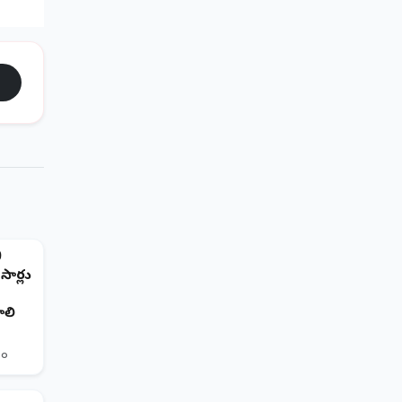
0
సార్లు
ాలి
తం