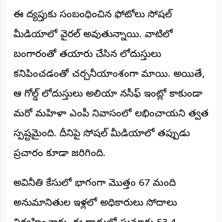
ఈ దర్యాప్తుకు సంబంధించిన ఫోటోలు సోషల్
అంతర్జాతీయం
మీడియాలో వైరల్ అవుతున్నాయి. వాటిలో
ఆర్టీఐ
బంగారంతో తయారు చేసిన లోదుస్తులు
రిపోర్టర్స్
కనిపించడంతో చర్చనీయాంశంగా మారాయి. అయితే,
డెస్క్
(REPORTERS
DESK)
ఆ గోల్డ్ లోదుస్తులు అలియా నసీఫ్ ఇంట్లో కాకుండా
మా
మరో మహిళా ఎంపీ నివాసంలో లభించాయని తర్వాత
రిపోర్టర్లు
స్పష్టమైంది. దీనిపై సోషల్ మీడియాలో తప్పుడు
రిపోర్టర్‌గా
ప్రచారం కూడా జరిగింది.
చేరండి
లాగిన్
అవినీతి కేసులో భాగంగా మొత్తం 67 మంది
(Login)
అనుమానితుల ఇళ్లలో అధికారులు సోదాలు