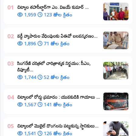
​చిట్యాల తహసీల్దార్‌గా ఎం. విజయ్ కుమార్ ...
01
1,959
123 రోజుల క్రితం
వడ్డీ వ్యాపారుల వేధింపులకు ఏఈవో బలవన్మరణం...
02
1,896
71 రోజుల క్రితం
​సింగరేణి చరిత్రలో చారిత్రాత్మక నిర్ణయం: సీఎం,
03
డిప్యూటీ...
1,744
52 రోజుల క్రితం
చిట్యాలలో రోడ్డు ప్రమాదం : యువకుడికి గాయాలు ​...
04
1,567
141 రోజుల క్రితం
చిట్యాలలో మొబైల్ దొంగలను పట్టుకున్న స్థానికులు...
05
1,541
126 రోజుల క్రితం