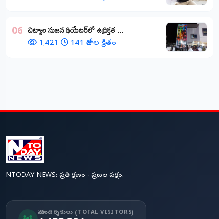
చిట్యాల సుజన థియేటర్‌లో ఉద్రిక్తత ...
06
1,421
141 రోజుల క్రితం
NTODAY NEWS: ప్రతి క్షణం - ప్రజల పక్షం.
మా సందర్శకులు (TOTAL VISITORS)