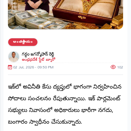
ప్రాంతీయ
వార్తలు
(STATE)
తెలంగాణ
అంతర్జాతీయం
ఆంధ్రప్రదేశ్
గడ్డం జగన్మోహన్ రెడ్డి
ఆంధ్రప్రదేశ్ స్టేట్ బ్యూరో
ప్రధాన
విభాగాలు
02 Jul, 2026 - 09:50 PM
102
(MAIN)
వినోదం
ఇరాక్‌లో అవినీతి కేసు దర్యాప్తులో భాగంగా నిర్వహించిన
భక్తి
సోదాలు సంచలనం రేపుతున్నాయి. ఇరాక్ పార్లమెంట్
సభ్యురాలు నివాసంలో అధికారులు భారీగా నగదు,
క్రీడలు
బంగారం స్వాధీనం చేసుకున్నారు.
జాతీయం