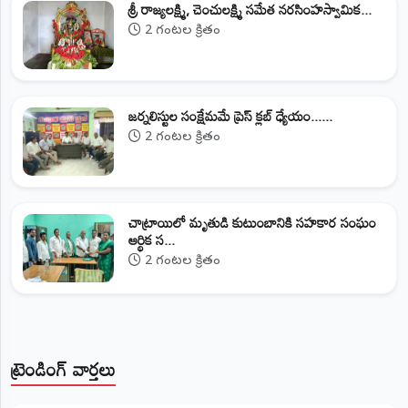
శ్రీ రాజ్యలక్ష్మి, చెంచులక్ష్మి సమేత నరసింహస్వామిక...
2 గంటల క్రితం
జర్నలిస్టుల సంక్షేమమే ప్రెస్ క్లబ్ ధ్యేయం......
2 గంటల క్రితం
చాట్రాయిలో మృతుడి కుటుంబానికి సహకార సంఘం
ఆర్థిక స...
2 గంటల క్రితం
ట్రెండింగ్ వార్తలు