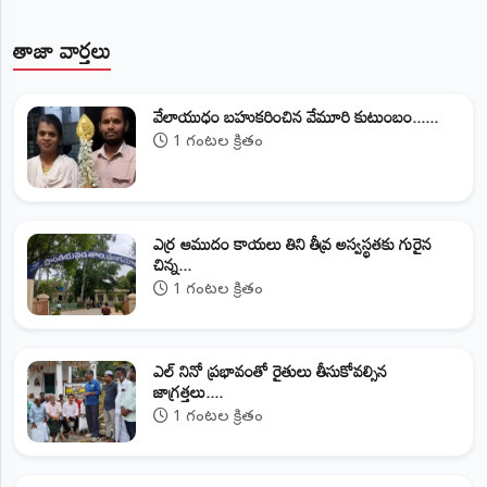
తాజా వార్తలు
వేలాయుధం బహుకరించిన వేమూరి కుటుంబం......
1 గంటల క్రితం
ఎర్ర ఆముదం కాయలు తిని తీవ్ర అస్వస్థతకు గురైన
చిన్న...
1 గంటల క్రితం
ఎల్ నినో ప్రభావంతో రైతులు తీసుకోవల్సిన
జాగ్రత్తలు....
1 గంటల క్రితం