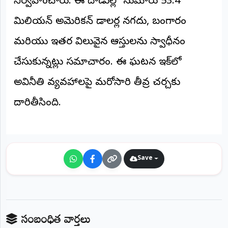
నిర్వహించారు. ఈ దాడుల్లో సుమారు 53.4
©
2026
మిలియన్ అమెరికన్ డాలర్ల నగదు, బంగారం
NTODAY
NEWS
మరియు ఇతర విలువైన ఆస్తులను స్వాధీనం
ప్రతి
క్షణం
చేసుకున్నట్లు సమాచారం. ఈ ఘటన ఇరాక్‌లో
-
ప్రజల
పక్షం
అవినీతి వ్యవహారాలపై మరోసారి తీవ్ర చర్చకు
దారితీసింది.
Save
సంబంధిత వార్తలు