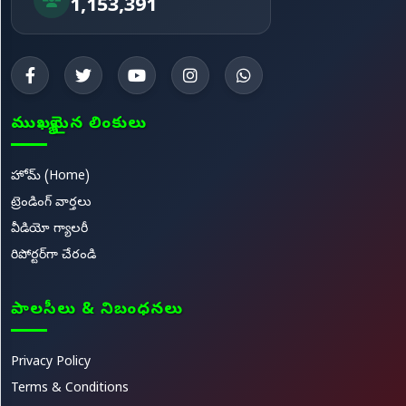
1,153,391
ముఖ్యమైన లింకులు
హోమ్ (Home)
ట్రెండింగ్ వార్తలు
వీడియో గ్యాలరీ
రిపోర్టర్‌గా చేరండి
పాలసీలు & నిబంధనలు
Privacy Policy
Terms & Conditions