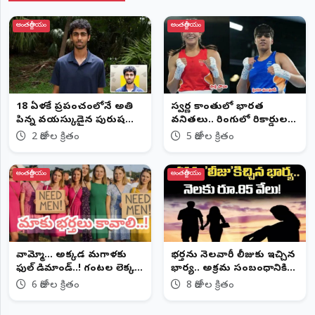
అంతర్జాతీయం
అంతర్జాతీయం
18 ఏళ్లకే ప్రపంచంలోనే అతి
స్వర్ణ కాంతుల్లో భారత
పిన్న వయస్కుడైన పురుష
వనితలు.. రింగులో రికార్డుల
ప్రొఫెసర్
వర్షం!
2 రోజుల క్రితం
5 రోజుల క్రితం
అంతర్జాతీయం
అంతర్జాతీయం
వామ్మో... అక్కడ మగాళ్లకు
భర్తను నెలవారీ లీజుకు ఇచ్చిన
ఫుల్ డిమాండ్..! గంటల లెక్కన
భార్య.. అక్రమ సంబంధానికి
'భర్తలు' బుకింగ్.. అసలు
వినూత్న బదులు
6 రోజుల క్రితం
8 రోజుల క్రితం
విషయం ఇదే..!